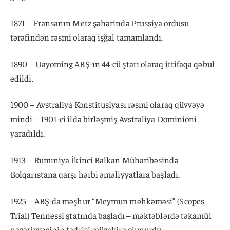
1871 – Fransanın Metz şəhərində Prussiya ordusu
tərəfindən rəsmi olaraq işğal tamamlandı.
1890 – Uayoming ABŞ-ın 44-cü ştatı olaraq ittifaqa qəbul
edildi.
1900 – Avstraliya Konstitusiyası rəsmi olaraq qüvvəyə
mindi – 1901-ci ildə birləşmiş Avstraliya Dominioni
yaradıldı.
1913 – Rumıniya İkinci Balkan Müharibəsində
Bolqarıstana qarşı hərbi əməliyyatlara başladı.
1925 – ABŞ-da məşhur “Meymun məhkəməsi” (Scopes
Trial) Tennessi ştatında başladı – məktəblərdə təkamül
nəzəriyyəsinin tədrisi müzakirə olunurdu.