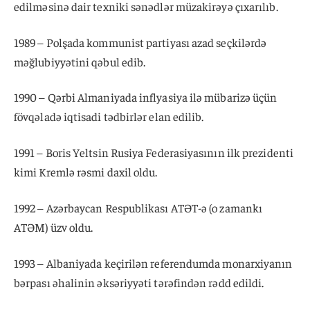
edilməsinə dair texniki sənədlər müzakirəyə çıxarılıb.
1989 – Polşada kommunist partiyası azad seçkilərdə
məğlubiyyətini qəbul edib.
1990 – Qərbi Almaniyada inflyasiya ilə mübarizə üçün
fövqəladə iqtisadi tədbirlər elan edilib.
1991 – Boris Yeltsin Rusiya Federasiyasının ilk prezidenti
kimi Kremlə rəsmi daxil oldu.
1992 – Azərbaycan Respublikası ATƏT-ə (o zamankı
ATƏM) üzv oldu.
1993 – Albaniyada keçirilən referendumda monarxiyanın
bərpası əhalinin əksəriyyəti tərəfindən rədd edildi.