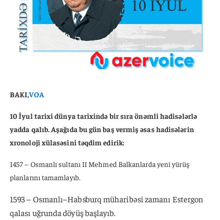
BAKI,
VOA
10
İyul tarixi dünya tarixində bir sıra önəmli hadisələrlə
yadda qalıb. Aşağıda bu gün baş vermiş əsas hadisələrin
xronoloji xülasəsini təqdim edirik:
1457 – Osmanlı sultanı II Mehmed Balkanlarda yeni yürüş
planlarını tamamlayıb.
1593 – Osmanlı–Habsburq müharibəsi zamanı Estergon
qalası uğrunda döyüş başlayıb.