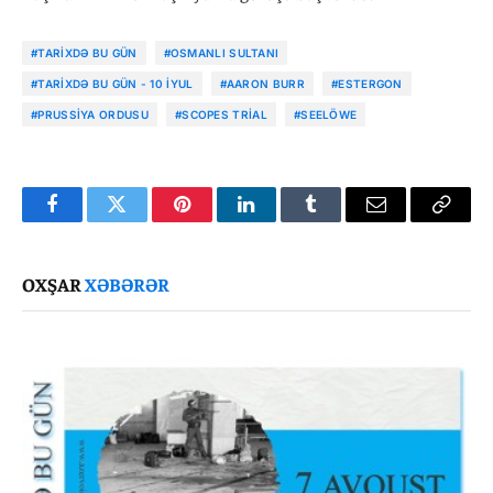
#TARIXDƏ BU GÜN
#OSMANLI SULTANI
#TARIXDƏ BU GÜN - 10 İYUL
#AARON BURR
#ESTERGON
#PRUSSIYA ORDUSU
#SCOPES TRIAL
#SEELÖWE
Facebook
Twitter
Pinterest
LinkedIn
Tumblr
Email
Copy
Link
OXŞAR
XƏBƏRƏR