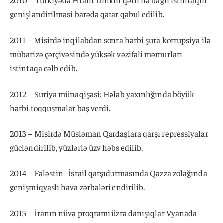
2010 – Türkiyədə Hrant Dinkin qətli ilə bağlı istintaqın
genişləndirilməsi barədə qərar qəbul edilib.
2011 – Misirdə inqilabdan sonra hərbi şura korrupsiya ilə
mübarizə çərçivəsində yüksək vəzifəli məmurları
istintaqa cəlb edib.
2012 – Suriya münaqişəsi: Hələb yaxınlığında böyük
hərbi toqquşmalar baş verdi.
2013 – Misirdə Müsləman Qardaşlara qarşı repressiyalar
gücləndirilib, yüzlərlə üzv həbs edilib.
2014 – Fələstin–İsrail qarşıdurmasında Qəzza zolağında
genişmiqyaslı hava zərbələri endirilib.
2015 – İranın nüvə proqramı üzrə danışıqlar Vyanada