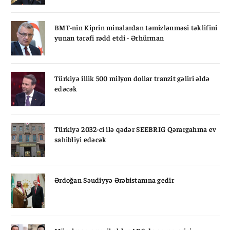
BMT-nin Kiprin minalardan təmizlənməsi təklifini
yunan tərəfi rədd etdi - Ərhürman
Türkiyə illik 500 milyon dollar tranzit gəliri əldə
edəcək
Türkiyə 2032-ci ilə qədər SEEBRIG Qərargahına ev
sahibliyi edəcək
Ərdoğan Səudiyyə Ərəbistanına gedir