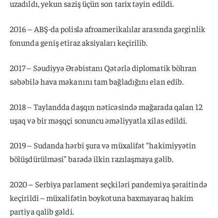
uzadıldı, yekun saziş üçün son tarix təyin edildi.
2016 – ABŞ-da polislə afroamerikalılar arasında gərginlik
fonunda geniş etiraz aksiyaları keçirilib.
2017 – Səudiyyə Ərəbistanı Qətərlə diplomatik böhran
səbəbilə hava məkanını tam bağladığını elan edib.
2018 – Taylandda daşqın nəticəsində mağarada qalan 12
uşaq və bir məşqçi sonuncu əməliyyatla xilas edildi.
2019 – Sudanda hərbi şura və müxalifət “hakimiyyətin
bölüşdürülməsi” barədə ilkin razılaşmaya gəlib.
2020 – Serbiya parlament seçkiləri pandemiya şəraitində
keçirildi – müxalifətin boykotuna baxmayaraq hakim
partiya qalib gəldi.