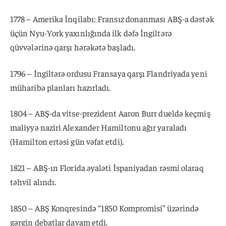
1778 – Amerika İnqilabı: Fransız donanması ABŞ-a dəstək
üçün Nyu-York yaxınlığında ilk dəfə İngiltərə
qüvvələrinə qarşı hərəkətə başladı.
1796 – İngiltərə ordusu Fransaya qarşı Flandriyada yeni
müharibə planları hazırladı.
1804 – ABŞ-da vitse-prezident Aaron Burr dueldə keçmiş
maliyyə naziri Alexander Hamiltonu ağır yaraladı
(Hamilton ertəsi gün vəfat etdi).
1821 – ABŞ-ın Florida əyaləti İspaniyadan rəsmi olaraq
təhvil alındı.
1850 – ABŞ Konqresində “1850 Kompromisi” üzərində
gərgin debatlar davam etdi.