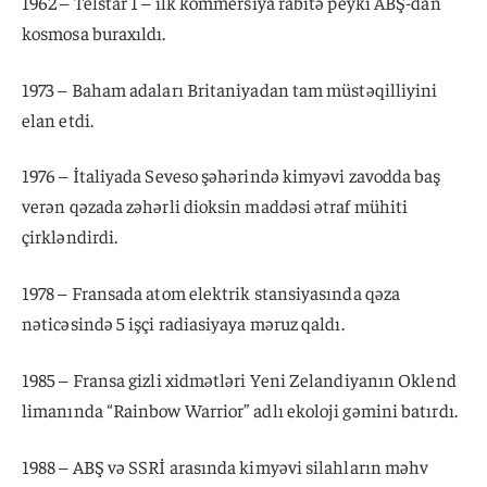
1962 – Telstar 1 – ilk kommersiya rabitə peyki ABŞ-dan
kosmosa buraxıldı.
1973 – Baham adaları Britaniyadan tam müstəqilliyini
elan etdi.
1976 – İtaliyada Seveso şəhərində kimyəvi zavodda baş
verən qəzada zəhərli dioksin maddəsi ətraf mühiti
çirkləndirdi.
1978 – Fransada atom elektrik stansiyasında qəza
nəticəsində 5 işçi radiasiyaya məruz qaldı.
1985 – Fransa gizli xidmətləri Yeni Zelandiyanın Oklend
limanında “Rainbow Warrior” adlı ekoloji gəmini batırdı.
1988 – ABŞ və SSRİ arasında kimyəvi silahların məhv