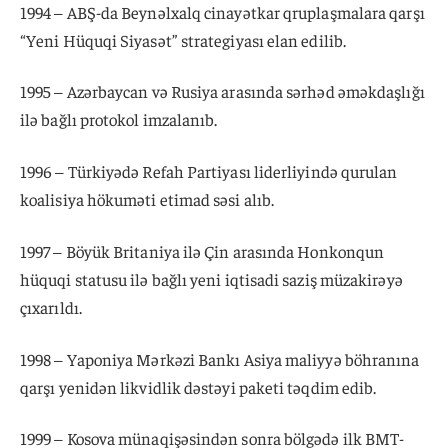
1994 – ABŞ-da Beynəlxalq cinayətkar qruplaşmalara qarşı
“Yeni Hüquqi Siyasət” strategiyası elan edilib.
1995 – Azərbaycan və Rusiya arasında sərhəd əməkdaşlığı
ilə bağlı protokol imzalanıb.
1996 – Türkiyədə Refah Partiyası liderliyində qurulan
koalisiya hökuməti etimad səsi alıb.
1997 – Böyük Britaniya ilə Çin arasında Honkonqun
hüquqi statusu ilə bağlı yeni iqtisadi saziş müzakirəyə
çıxarıldı.
1998 – Yaponiya Mərkəzi Bankı Asiya maliyyə böhranına
qarşı yenidən likvidlik dəstəyi paketi təqdim edib.
1999 – Kosova münaqişəsindən sonra bölgədə ilk BMT-