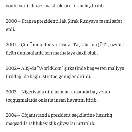
yönlü yerli idarəetmə strukturu formalaşdırılıb.
2000 – Fransa prezidenti Jak Şirak Rusiyaya rəsmi səfər
etdi.
2001 – Çin Ümumdünya Ticarət Təşkilatına (ÜTT) üzvlük
üçün danışıqlarda son mərhələyə daxil olub.
2002 – ABŞ-da "WorldCom" şirkətində baş verən maliyyə
fırıldağı ilə bağlı istintaq genişləndirildi.
2003 – Nigeriyada dini icmalar arasında baş verən
toqquşmalarda onlarla insan həyatını itirib.
2004 – Əfqanıstanda prezident seçkilərinə hazırlıq
məqsədilə təhlükəsizlik qüvvələri artırılıb.