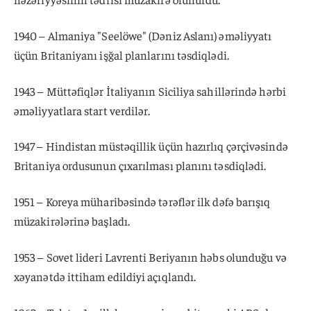
1940 – Almaniya "Seelöwe" (Dəniz Aslanı) əməliyyatı
üçün Britaniyanı işğal planlarını təsdiqlədi.
1943 – Müttəfiqlər İtaliyanın Siciliya sahillərində hərbi
əməliyyatlara start verdilər.
1947 – Hindistan müstəqillik üçün hazırlıq çərçivəsində
Britaniya ordusunun çıxarılması planını təsdiqlədi.
1951 – Koreya müharibəsində tərəflər ilk dəfə barışıq
müzakirələrinə başladı.
1953 – Sovet lideri Lavrenti Beriyanın həbs olunduğu və
xəyanətdə ittiham edildiyi açıqlandı.