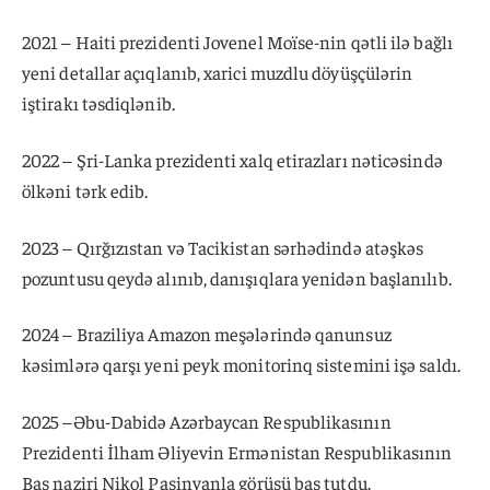
2021 – Haiti prezidenti Jovenel Moïse-nin qətli ilə bağlı
yeni detallar açıqlanıb, xarici muzdlu döyüşçülərin
iştirakı təsdiqlənib.
2022 – Şri-Lanka prezidenti xalq etirazları nəticəsində
ölkəni tərk edib.
2023 – Qırğızıstan və Tacikistan sərhədində atəşkəs
pozuntusu qeydə alınıb, danışıqlara yenidən başlanılıb.
2024 – Braziliya Amazon meşələrində qanunsuz
kəsimlərə qarşı yeni peyk monitorinq sistemini işə saldı.
2025 –Əbu-Dabidə Azərbaycan Respublikasının
Prezidenti İlham Əliyevin Ermənistan Respublikasının
Baş naziri Nikol Paşinyanla görüşü baş tutdu.