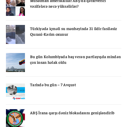
Müsəlman amerikalılar ABŞ-da qərarverici
vəzifələrə necə yüksəlirlər?
Türkiyədə içməli su mənbəyində 31 ildir fasiləsiz
Qurani-Kərim oxunur
Bu gün Kolumbiyada baş verən partlayışda mindən
çox insan həlak oldu
Tarixdə bu gün – 7 Avqust
ABŞ İrana qarşı dəniz blokadasını genişləndirib