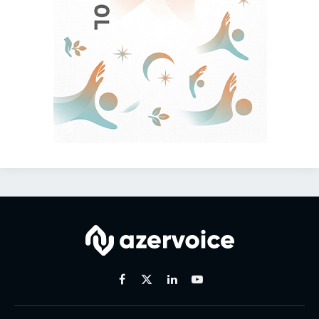
Facebook
X
Linkedin
Youtube
(Twitter)