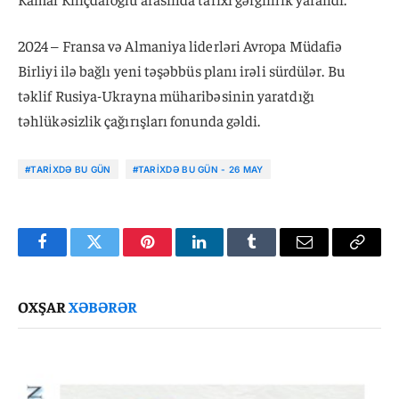
2024 – Fransa və Almaniya liderləri Avropa Müdafiə
Birliyi ilə bağlı yeni təşəbbüs planı irəli sürdülər. Bu
təklif Rusiya-Ukrayna müharibəsinin yaratdığı
təhlükəsizlik çağırışları fonunda gəldi.
#TARIXDƏ BU GÜN
#TARIXDƏ BU GÜN - 26 MAY
Facebook
Twitter
Pinterest
LinkedIn
Tumblr
Email
Copy
Link
OXŞAR
XƏBƏRƏR