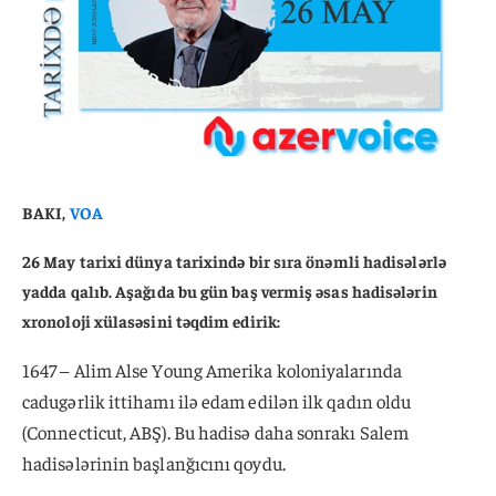
BAKI,
VOA
26 May tarixi dünya tarixində bir sıra önəmli hadisələrlə
yadda qalıb. Aşağıda bu gün baş vermiş əsas hadisələrin
xronoloji xülasəsini təqdim edirik:
1647 – Alim Alse Young Amerika koloniyalarında
cadugərlik ittihamı ilə edam edilən ilk qadın oldu
(Connecticut, ABŞ). Bu hadisə daha sonrakı Salem
hadisələrinin başlanğıcını qoydu.