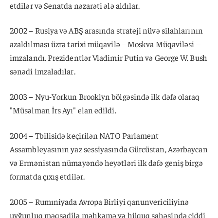
etdilər və Senatda nəzarəti ələ aldılar.
2002 – Rusiya və ABŞ arasında strateji nüvə silahlarının
azaldılması üzrə tarixi müqavilə – Moskva Müqaviləsi –
imzalandı. Prezidentlər Vladimir Putin və George W. Bush
sənədi imzaladılar.
2003 – Nyu-Yorkun Brooklyn bölgəsində ilk dəfə olaraq
"Müsəlman İrs Ayı" elan edildi.
2004 – Tbilisidə keçirilən NATO Parlament
Assambleyasının yaz sessiyasında Gürcüstan, Azərbaycan
və Ermənistan nümayəndə heyətləri ilk dəfə geniş birgə
formatda çıxış etdilər.
2005 – Rumıniyada Avropa Birliyi qanunvericiliyinə
uyğunluq məqsədilə məhkəmə və hüquq sahəsində ciddi