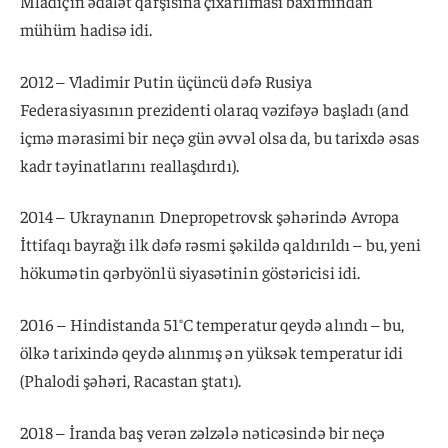
Mladiçin ədalət qarşısına çıxarılması baxımından
mühüm hadisə idi.
2012 – Vladimir Putin üçüncü dəfə Rusiya
Federasiyasının prezidenti olaraq vəzifəyə başladı (and
içmə mərasimi bir neçə gün əvvəl olsa da, bu tarixdə əsas
kadr təyinatlarını reallaşdırdı).
2014 – Ukraynanın Dnepropetrovsk şəhərində Avropa
İttifaqı bayrağı ilk dəfə rəsmi şəkildə qaldırıldı – bu, yeni
hökumətin qərbyönlü siyasətinin göstəricisi idi.
2016 – Hindistanda 51°C temperatur qeydə alındı – bu,
ölkə tarixində qeydə alınmış ən yüksək temperatur idi
(Phalodi şəhəri, Racastan ştatı).
2018 – İranda baş verən zəlzələ nəticəsində bir neçə