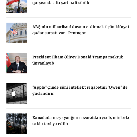
qarşısında altı şərt irəli sürüb
ABŞ-nin müharibəni davam etdirmək üçün kifayət
qədər sursatı var - Pentaqon
Prezident İlham Əliyev Donald Trampa məktub
ünvanlayıb
"Apple" Çində süni intellekt rəqabətini "Qwen" ilə
gücləndirir
Kanadada meşə yanğını nəzarətdən çıxıb, minlərlə
sakin təxliyə edilir