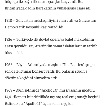
hüququ ilə bağlı ilk rəsmi çıxışlar baş verdi. Bu,
Britaniyada qadın hərəkatının yüksəlişinə işarə idi.
1918 – Gürcüstan müstəqilliyini elan etdi və Gürcüstan
Demokratik Respublikası yaradıldı.
1936 – Türkiyədə ilk dövlət opera və balet məktəbinin
əsası qoyuldu. Bu, Atatürkün sənət islahatlarının tərkib
hissəsi idi.
1966 – Böyük Britaniyada məşhur “The Beatles” qrupu
son dəfə ictimai konsert verdi. Bu, onların studiya
dövrünə keçidini simvolizə etdi.
1969 – Ayın səthində “Apollo 10” missiyasının modulu
14,4 kilometr hündürlükdə uçaraq real eniş sınağı keçirdi.
Əslində bu, “Apollo 11” üçün son məşq idi.