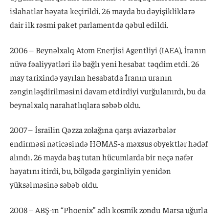
islahatlar həyata keçirildi. 26 mayda bu dəyişikliklərə
dair ilk rəsmi paket parlamentdə qəbul edildi.
2006 – Beynəlxalq Atom Enerjisi Agentliyi (IAEA), İranın
nüvə fəaliyyətləri ilə bağlı yeni hesabat təqdim etdi. 26
may tarixində yayılan hesabatda İranın uranın
zənginləşdirilməsini davam etdirdiyi vurğulanırdı, bu da
beynəlxalq narahatlıqlara səbəb oldu.
2007 – İsrailin Qəzza zolağına qarşı aviazərbələr
endirməsi nəticəsində HƏMAS-a məxsus obyektlər hədəf
alındı. 26 mayda baş tutan hücumlarda bir neçə nəfər
həyatını itirdi, bu, bölgədə gərginliyin yenidən
yüksəlməsinə səbəb oldu.
2008 – ABŞ-ın “Phoenix” adlı kosmik zondu Marsa uğurla