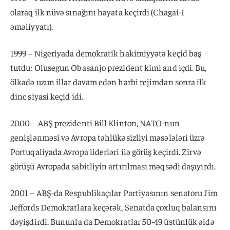
olaraq ilk nüvə sınağını həyata keçirdi (Chagai-I
əməliyyatı).
1999 – Nigeriyada demokratik hakimiyyətə keçid baş
tutdu: Olusegun Obasanjo prezident kimi and içdi. Bu,
ölkədə uzun illər davam edən hərbi rejimdən sonra ilk
dinc siyasi keçid idi.
2000 – ABŞ prezidenti Bill Klinton, NATO-nun
genişlənməsi və Avropa təhlükəsizliyi məsələləri üzrə
Portuqaliyada Avropa liderləri ilə görüş keçirdi. Zirvə
görüşü Avropada sabitliyin artırılması məqsədi daşıyırdı.
2001 – ABŞ-da Respublikaçılar Partiyasının senatoru Jim
Jeffords Demokratlara keçərək, Senatda çoxluq balansını
dəyişdirdi. Bununla da Demokratlar 50-49 üstünlük əldə