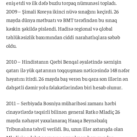
eniş etdi və ilk dəfə buzlu torpaq nümunəsi topladı.
2009 – Şimali Koreya ikinci nüvə sınağını keçirdi. 26
mayda dünya mətbuatı və BMT tərəfindən bu sınaq
kəskin şəkildə pisləndi. Hadisə regional və qlobal
təhlükəsizlik baxımından ciddi narahatlıqlara səbəb
oldu.
2010 – Hindistanın Qərbi Benqal əyalətində sərnişin
qatarı ilə yük qatarının toqquşması nəticəsində 148 nəfər
həyatını itirdi. 26 mayda baş verən bu qəza son illərin ən
dəhşətli dəmir yolu fəlakətlərindən biri hesab olunur.
2011 – Serbiyada Bosniya müharibəsi zamanı hərbi
cinayətlərdə təqsirli bilinən general Ratko Mladiç 26
mayda nəhayət yaxalanaraq Haaqa Beynəlxalq
Tribunalına təhvil verildi. Bu, uzun illər axtarışda olan