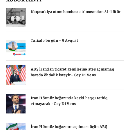
Naqasakiyə atom bombası atılmasından 81 il ötür
Tarixdə bu gün – 9 Avqust
ABŞ İrandan ticarət gəmilərinə atəş açmamaq
barədə öhdəlik istəyir - Cey Di Vens
İran Hörmüz boğazında keçid haqqı tətbiq
etməyəcək - Cey Di Vens
İran Hörmüz boğazının açılması üçün ABŞ