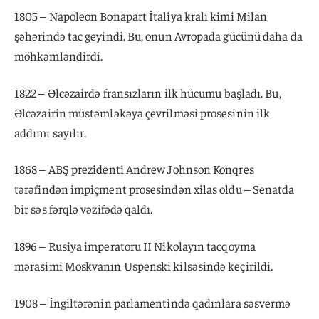
1805 – Napoleon Bonapart İtaliya kralı kimi Milan
şəhərində tac geyindi. Bu, onun Avropada gücünü daha da
möhkəmləndirdi.
1822 – Əlcəzairdə fransızların ilk hücumu başladı. Bu,
Əlcəzairin müstəmləkəyə çevrilməsi prosesinin ilk
addımı sayılır.
1868 – ABŞ prezidenti Andrew Johnson Konqres
tərəfindən impiçment prosesindən xilas oldu – Senatda
bir səs fərqlə vəzifədə qaldı.
1896 – Rusiya imperatoru II Nikolayın tacqoyma
mərasimi Moskvanın Uspenski kilsəsində keçirildi.
1908 – İngiltərənin parlamentində qadınlara səsvermə