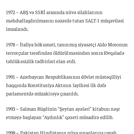
1972 – ABŞ və SSRİ arasında nüvə silahlarının
məhdudlaşdırılmasını nəzərdə tutan SALT-I müqaviləsi
imzalandı.
1978 – İtaliya hökuməti, tanınmış siyasətçi Aldo Moronun
terrorçular tərəfindən öldürülməsindən sonra fövqəladə
təhlükəsizlik tədbirləri elan etdi.
1991 – Azərbaycan Respublikasının dövlət müstəqilliyi
haqqında Konstitusiya Aktının layihəsi ilk dəfə
parlamentdə müzakirəyə çıxarıldı.
1993 – Salman Rüşdinin “Şeytan ayələri” kitabını nəşr
etməyə başlayan “Aydınlık” qəzeti müsadirə edilib.
1998 – Pakistan Hindistanın nüvə sınaqlarına cavab