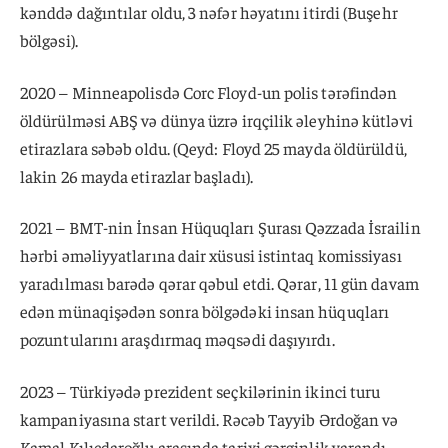
kənddə dağıntılar oldu, 3 nəfər həyatını itirdi (Buşehr
bölgəsi).
2020 – Minneapolisdə Corc Floyd-un polis tərəfindən
öldürülməsi ABŞ və dünya üzrə irqçilik əleyhinə kütləvi
etirazlara səbəb oldu. (Qeyd: Floyd 25 mayda öldürüldü,
lakin 26 mayda etirazlar başladı).
2021 – BMT-nin İnsan Hüquqları Şurası Qəzzada İsrailin
hərbi əməliyyatlarına dair xüsusi istintaq komissiyası
yaradılması barədə qərar qəbul etdi. Qərar, 11 gün davam
edən münaqişədən sonra bölgədəki insan hüquqları
pozuntularını araşdırmaq məqsədi daşıyırdı.
2023 – Türkiyədə prezident seçkilərinin ikinci turu
kampaniyasına start verildi. Rəcəb Tayyib Ərdoğan və
Kamal Kılıçdaroğlu arasında tarixi gərginlik yarandı.