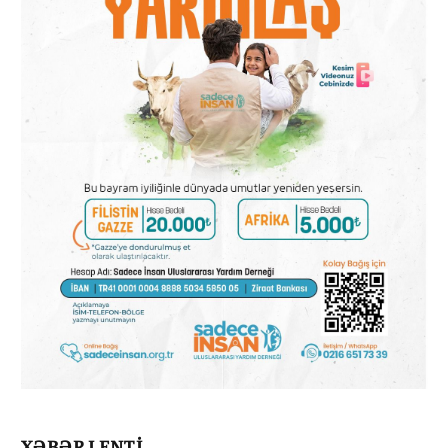
XƏBƏR LENTİ