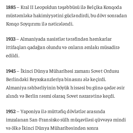
1885
– Kral II Leopoldun təşəbbüsü ilə Belçika Konqoda
müstəmləkə hakimiyyətini gücləndirdi, bu dövr sonradan
Konqo Soyqırımı ilə nəticələndi.
1933
– Almaniyada nasistlər tərəfindən həmkarlar
ittifaqları qadağan olundu və onların əmlakı müsadirə
edildi.
1945
– İkinci Dünya Müharibəsi zamanı Sovet Ordusu
Berlindəki Reyxskanzleriya binasını ələ keçirdi.
Almaniya rəhbərliyinin böyük hissəsi bu günə qədər əsir
alındı və Berlin rəsmi olaraq Sovet nəzarətinə keçdi.
1952
– Yaponiya ilə müttəfiq dövlətlər arasında
imzalanan San-Fransisko sülh müqaviləsi qüvvəyə mindi
və ölkə İkinci Dünya Müharibəsindən sonra