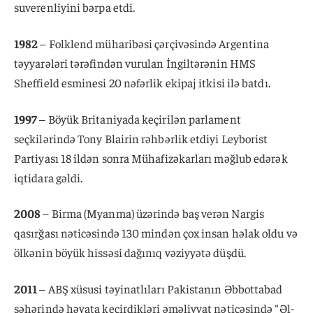
suverenliyini bərpa etdi.
1982
– Folklend müharibəsi çərçivəsində Argentina
təyyarələri tərəfindən vurulan İngiltərənin HMS
Sheffield esminesi 20 nəfərlik ekipaj itkisi ilə batdı.
1997
– Böyük Britaniyada keçirilən parlament
seçkilərində Tony Blairin rəhbərlik etdiyi Leyborist
Partiyası 18 ildən sonra Mühafizəkarları məğlub edərək
iqtidara gəldi.
2008
– Birma (Myanma) üzərində baş verən Nargis
qasırğası nəticəsində 130 mindən çox insan həlak oldu və
ölkənin böyük hissəsi dağınıq vəziyyətə düşdü.
2011
– ABŞ xüsusi təyinatlıları Pakistanın Əbbottabad
şəhərində həyata keçirdikləri əməliyyat nəticəsində “Əl-