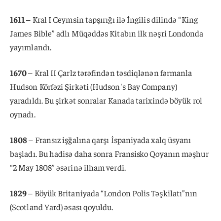
1611
– Kral I Ceymsin tapşırığı ilə İngilis dilində “King
James Bible” adlı Müqəddəs Kitabın ilk nəşri Londonda
yayımlandı.
1670
– Kral II Çarlz tərəfindən təsdiqlənən fərmanla
Hudson Körfəzi Şirkəti (Hudson's Bay Company)
yaradıldı. Bu şirkət sonralar Kanada tarixində böyük rol
oynadı.
1808
– Fransız işğalına qarşı İspaniyada xalq üsyanı
başladı. Bu hadisə daha sonra Fransisko Qoyanın məşhur
“2 May 1808” əsərinə ilham verdi.
1829
– Böyük Britaniyada “London Polis Təşkilatı”nın
(Scotland Yard) əsası qoyuldu.