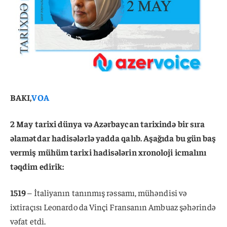
BAKI,
VOA
2 May tarixi dünya və Azərbaycan tarixində bir sıra
əlamətdar hadisələrlə yadda qalıb. Aşağıda bu gün baş
vermiş mühüm tarixi hadisələrin xronoloji icmalını
təqdim edirik:
1519
– İtaliyanın tanınmış rəssamı, mühəndisi və
ixtiraçısı Leonardo da Vinçi Fransanın Ambuaz şəhərində
vəfat etdi.