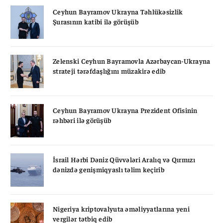
Ceyhun Bayramov Ukrayna Təhlükəsizlik
Şurasının katibi ilə görüşüb
Zelenski Ceyhun Bayramovla Azərbaycan-Ukrayna
strateji tərəfdaşlığını müzakirə edib
Ceyhun Bayramov Ukrayna Prezident Ofisinin
rəhbəri ilə görüşüb
İsrail Hərbi Dəniz Qüvvələri Aralıq və Qırmızı
dənizdə genişmiqyaslı təlim keçirib
Nigeriya kriptovalyuta əməliyyatlarına yeni
vergilər tətbiq edib