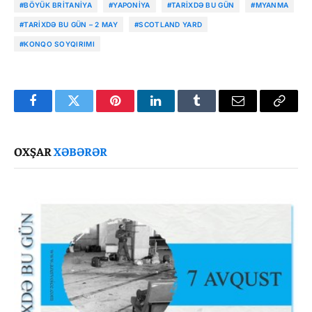
#BÖYÜK BRITANIYA
#YAPONIYA
#TARIXDƏ BU GÜN
#MYANMA
#TARIXDƏ BU GÜN – 2 MAY
#SCOTLAND YARD
#KONQO SOYQIRIMI
Facebook
Twitter
Pinterest
LinkedIn
Tumblr
Email
Copy
Link
OXŞAR
XƏBƏRƏR