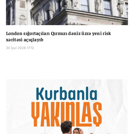
London sığortaçıları Qırmızı dəniz üzrə yeni risk
xəritəsi açıqlayıb
30 İyul 2026 17:12