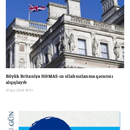
Böyük Britaniya HƏMAS-ın silahsızlanma qərarını
alqışlayıb
31 İyul 2026 19:51