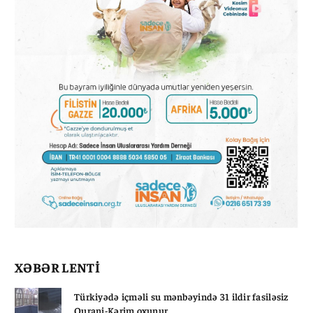
XƏBƏR LENTİ
Türkiyədə içməli su mənbəyində 31 ildir fasiləsiz
Qurani-Kərim oxunur