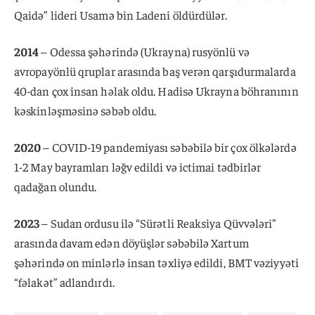
Qaidə” lideri Usamə bin Ladeni öldürdülər.
2014
– Odessa şəhərində (Ukrayna) rusyönlü və
avropayönlü qruplar arasında baş verən qarşıdurmalarda
40-dan çox insan həlak oldu. Hadisə Ukrayna böhranının
kəskinləşməsinə səbəb oldu.
2020
– COVID-19 pandemiyası səbəbilə bir çox ölkələrdə
1-2 May bayramları ləğv edildi və ictimai tədbirlər
qadağan olundu.
2023
– Sudan ordusu ilə “Sürətli Reaksiya Qüvvələri”
arasında davam edən döyüşlər səbəbilə Xartum
şəhərində on minlərlə insan təxliyə edildi, BMT vəziyyəti
“fəlakət” adlandırdı.