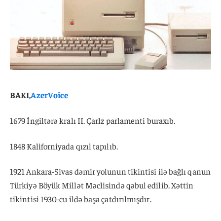
BAKI,
AzerVoice
1679 İngiltərə kralı II. Çarlz parlamenti buraxıb.
1848 Kaliforniyada qızıl tapılıb.
1921 Ankara-Sivas dəmir yolunun tikintisi ilə bağlı qanun
Türkiyə Böyük Millət Məclisində qəbul edilib. Xəttin
tikintisi 1930-cu ildə başa çatdırılmışdır.