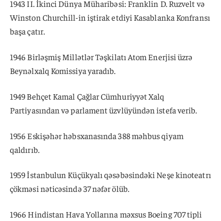
1943 II. İkinci Dünya Müharibəsi: Franklin D. Ruzvelt və
Winston Churchill-in iştirak etdiyi Kasablanka Konfransı
başa çatır.
1946 Birləşmiş Millətlər Təşkilatı Atom Enerjisi üzrə
Beynəlxalq Komissiya yaradıb.
1949 Behçet Kamal Çağlar Cümhuriyyət Xalq
Partiyasından və parlament üzvlüyündən istefa verib.
1956 Eskişəhər həbsxanasında 388 məhbus qiyam
qaldırıb.
1959 İstanbulun Küçükyalı qəsəbəsindəki Neşe kinoteatrı
çökməsi nəticəsində 37 nəfər ölüb.
1966 Hindistan Hava Yollarına məxsus Boeing 707 tipli