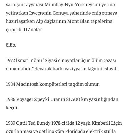
sərnişin təyyarəsi Mumbay-Nyu-York reysini yerinə
yetirərkən İsveçrənin Genuya şəhərində eniş etməyə
hazırlaşarkən Alp dağlarının Mont Blan təpələrinə
çırpılıb: 117 nəfər
ölüb.
1972 İsmət İnönü “Siyasi cinayətlər üçün ölüm cəzası
olmamalıdır” deyərək hərbi vəziyyətin ləğvini istəyib.
1984 Macintosh kompüterləri təqdim olunur.
1986 Voyager 2 peyki Uranın 81.500 km yaxınlığından
keçdi.
1989 Qatil Ted Bundy 1978-ci ildə 12 yaşlı Kimberli Liçin
oğurlanması və qətlinə görə Floridada elektrik stulla