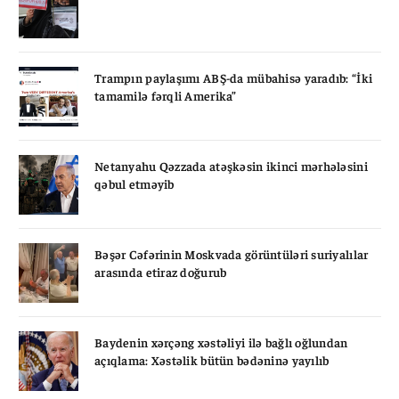
Trampın paylaşımı ABŞ-da mübahisə yaradıb: “İki
tamamilə fərqli Amerika”
Netanyahu Qəzzada atəşkəsin ikinci mərhələsini
qəbul etməyib
Bəşər Cəfərinin Moskvada görüntüləri suriyalılar
arasında etiraz doğurub
Baydenin xərçəng xəstəliyi ilə bağlı oğlundan
açıqlama: Xəstəlik bütün bədəninə yayılıb