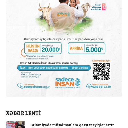
XƏBƏR LENTİ
Britaniyada müsəlmanlara qarşı təzyiqlər artır