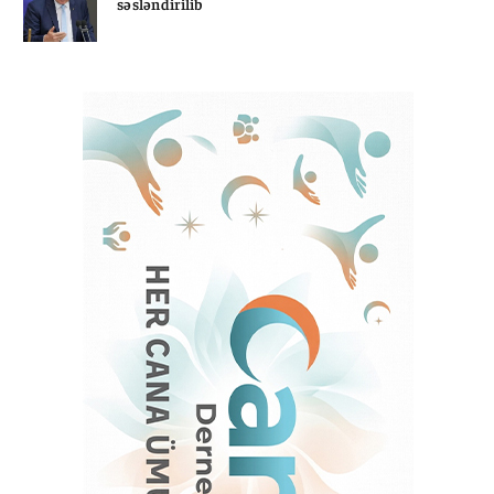
səsləndirilib