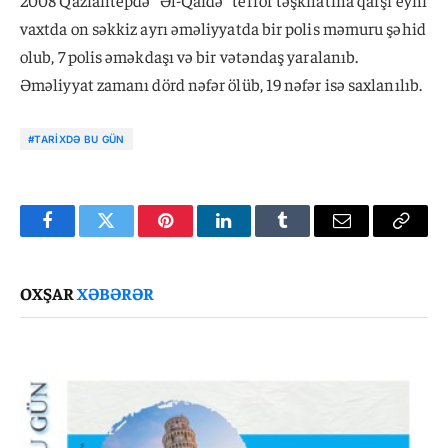
2008 Qaziantepdə "Əl-Qaidə" terror təşkilatına qarşı eyni
vaxtda on səkkiz ayrı əməliyyatda bir polis məmuru şəhid
olub, 7 polis əməkdaşı və bir vətəndaş yaralanıb.
Əməliyyat zamanı dörd nəfər ölüb, 19 nəfər isə saxlanılıb.
#TARIXDƏ BU GÜN
Facebook
Twitter
Pinterest
LinkedIn
Tumblr
Email
Copy
Link
OXŞAR
XƏBƏRƏR