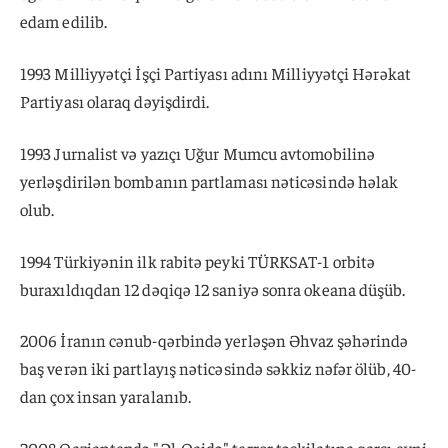
edam edilib.
1993 Milliyyətçi İşçi Partiyası adını Milliyyətçi Hərəkat
Partiyası olaraq dəyişdirdi.
1993 Jurnalist və yazıçı Uğur Mumcu avtomobilinə
yerləşdirilən bombanın partlaması nəticəsində həlak
olub.
1994 Türkiyənin ilk rabitə peyki TÜRKSAT-1 orbitə
buraxıldıqdan 12 dəqiqə 12 saniyə sonra okeana düşüb.
2006 İranın cənub-qərbində yerləşən Əhvaz şəhərində
baş verən iki partlayış nəticəsində səkkiz nəfər ölüb, 40-
dan çox insan yaralanıb.