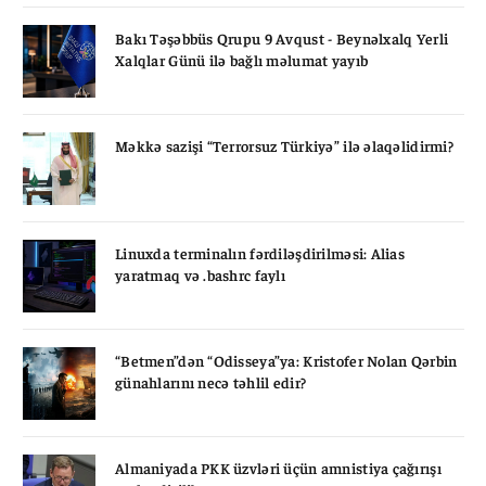
Bakı Təşəbbüs Qrupu 9 Avqust - Beynəlxalq Yerli
Xalqlar Günü ilə bağlı məlumat yayıb
Məkkə sazişi “Terrorsuz Türkiyə” ilə əlaqəlidirmi?
Linuxda terminalın fərdiləşdirilməsi: Alias
yaratmaq və .bashrc faylı
“Betmen”dən “Odisseya”ya: Kristofer Nolan Qərbin
günahlarını necə təhlil edir?
Almaniyada PKK üzvləri üçün amnistiya çağırışı