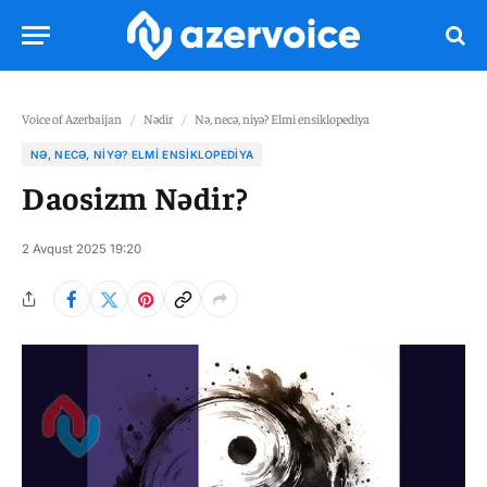
Voice of Azerbaijan
/
Nədir
/
Nə, necə, niyə? Elmi ensiklopediya
NƏ, NECƏ, NIYƏ? ELMI ENSIKLOPEDIYA
Daosizm Nədir?
2 Avqust 2025 19:20