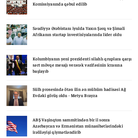
Komissiyasında qəbul edilib
Səudiyyə Ərəbistanı iyulda Yaxın Şərq və Şimali
Afrikanın startap investisiyalarında lider oldu
Kolumbiyanın yeni prezidenti silahlı qruplara qarşı
sərt mövqe mesajı verərək vəzifəsinin icrasına
başlayıb
Sülh prosesində ötən ilin ən mühüm hadisəsi Ağ
Evdəki görüş oldu - Metyu Brayza
ABŞ Vaşinqton sammitindən bir il sonra
Azərbaycan və Ermənistan münasibətlərindəki
irəliləyişi qiymətləndirib