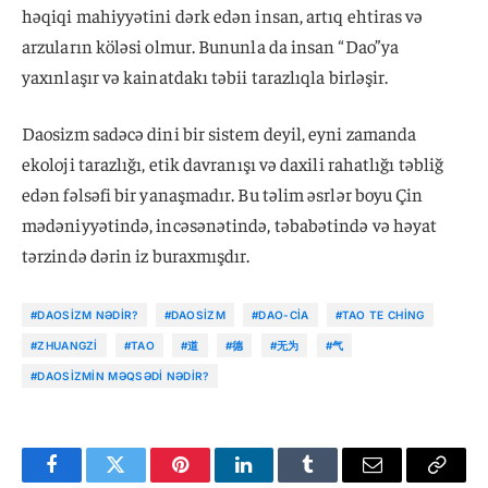
həqiqi mahiyyətini dərk edən insan, artıq ehtiras və
arzuların köləsi olmur. Bununla da insan “Dao”ya
yaxınlaşır və kainatdakı təbii tarazlıqla birləşir.
Daosizm sadəcə dini bir sistem deyil, eyni zamanda
ekoloji tarazlığı, etik davranışı və daxili rahatlığı təbliğ
edən fəlsəfi bir yanaşmadır. Bu təlim əsrlər boyu Çin
mədəniyyətində, incəsənətində, təbabətində və həyat
tərzində dərin iz buraxmışdır.
#DAOSIZM NƏDIR?
#DAOSIZM
#DAO-CIA
#TAO TE CHING
#ZHUANGZI
#TAO
#道
#德
#无为
#气
#DAOSIZMIN MƏQSƏDI NƏDIR?
Facebook
Twitter
Pinterest
LinkedIn
Tumblr
Email
Copy