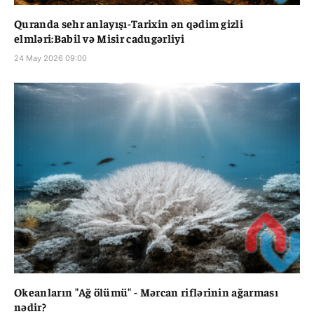
Quranda sehr anlayışı-Tarixin ən qədim gizli
elmləri:Babil və Misir cadugərliyi
24 May 2026 09:00
Okeanların "Ağ ölümü" - Mərcan riflərinin ağarması
nədir?