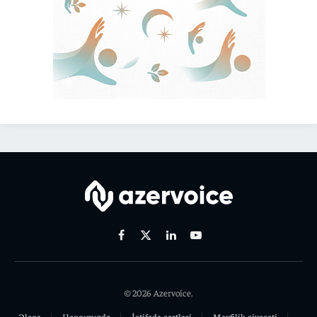
Facebook
X
Linkedin
Youtube
(Twitter)
© 2026 Azervoice.
Əlaqə
Haqqımızda
İstifadə şərtləri
Məxfilik siyasəti