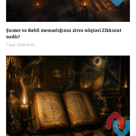
Şumer və Babil memarlığının zirvə nöqtəsi Zikkurat
nədir?
7 İyun 2026 10:00