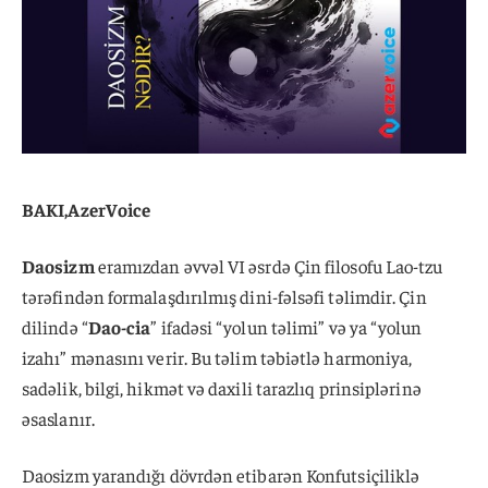
BAKI,AzerVoice
Daosizm
eramızdan əvvəl VI əsrdə Çin filosofu Lao-tzu
tərəfindən formalaşdırılmış dini-fəlsəfi təlimdir. Çin
dilində “
Dao-cia
” ifadəsi “yolun təlimi” və ya “yolun
izahı” mənasını verir. Bu təlim təbiətlə harmoniya,
sadəlik, bilgi, hikmət və daxili tarazlıq prinsiplərinə
əsaslanır.
Daosizm yarandığı dövrdən etibarən Konfutsiçiliklə