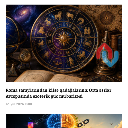
Roma saraylarından kilsə qadağalarına: Orta əsrlər
Avropasında ezoterik güc mübarizəsi
12 İyul 2026 11:00