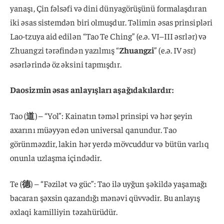
yanaşı, Çin fəlsəfi və dini dünyagörüşünü formalaşdıran
iki əsas sistemdən biri olmuşdur. Təlimin əsas prinsipləri
Lao-tzuya aid edilən “Tao Te Ching” (e.ə. VI–III əsrlər) və
Zhuangzi tərəfindən yazılmış “
Zhuangzi
” (e.ə. IV əsr)
əsərlərində öz əksini tapmışdır.
Daosizmin əsas anlayışları aşağıdakılardır:
Tao (
道
) – “Yol”: Kainatın təməl prinsipi və hər şeyin
axarını müəyyən edən universal qanundur. Tao
görünməzdir, lakin hər yerdə mövcuddur və bütün varlıq
onunla uzlaşma içindədir.
Te (
德
) – “Fəzilət və güc”: Tao ilə uyğun şəkildə yaşamağı
bacaran şəxsin qazandığı mənəvi qüvvədir. Bu anlayış
əxlaqi kamilliyin təzahürüdür.