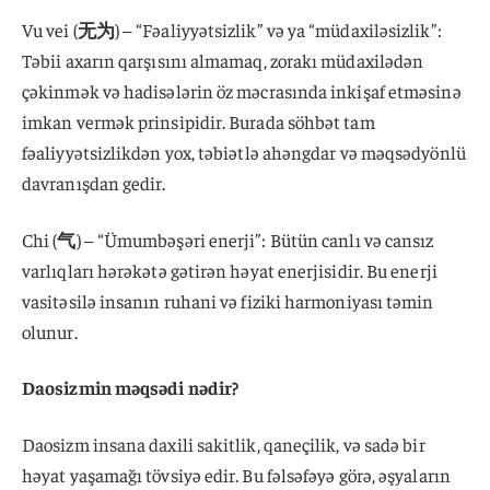
Vu vei (
无为
) – “Fəaliyyətsizlik” və ya “müdaxiləsizlik”:
Təbii axarın qarşısını almamaq, zorakı müdaxilədən
çəkinmək və hadisələrin öz məcrasında inkişaf etməsinə
imkan vermək prinsipidir. Burada söhbət tam
fəaliyyətsizlikdən yox, təbiətlə ahəngdar və məqsədyönlü
davranışdan gedir.
Chi (
气
) – “Ümumbəşəri enerji”: Bütün canlı və cansız
varlıqları hərəkətə gətirən həyat enerjisidir. Bu enerji
vasitəsilə insanın ruhani və fiziki harmoniyası təmin
olunur.
Daosizmin məqsədi nədir?
Daosizm insana daxili sakitlik, qaneçilik, və sadə bir
həyat yaşamağı tövsiyə edir. Bu fəlsəfəyə görə, əşyaların