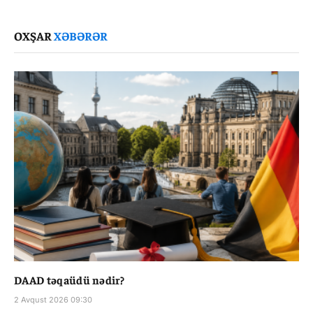
Link
OXŞAR
XƏBƏRƏR
DAAD təqaüdü nədir?
2 Avqust 2026 09:30