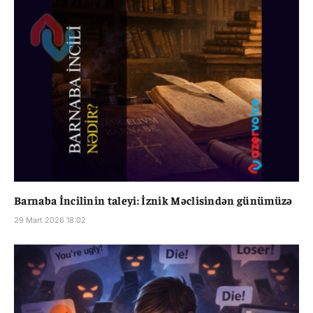
Barnaba İncilinin taleyi: İznik Məclisindən günümüzə
29 Mart 2026 18:02