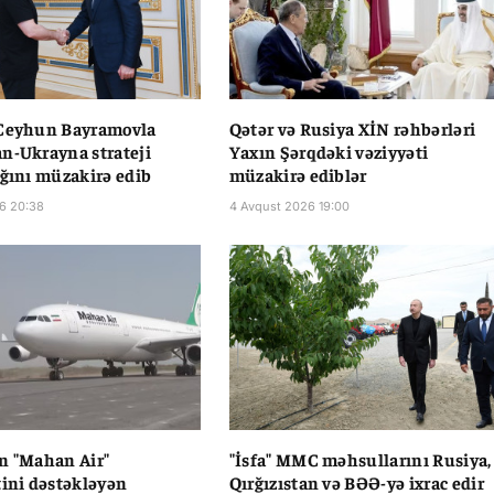
 Ceyhun Bayramovla
Qətər və Rusiya XİN rəhbərləri
n-Ukrayna strateji
Yaxın Şərqdəki vəziyyəti
ığını müzakirə edib
müzakirə ediblər
6 20:38
4 Avqust 2026 19:00
n "Mahan Air"
"İsfa" MMC məhsullarını Rusiya,
tini dəstəkləyən
Qırğızıstan və BƏƏ-yə ixrac edir