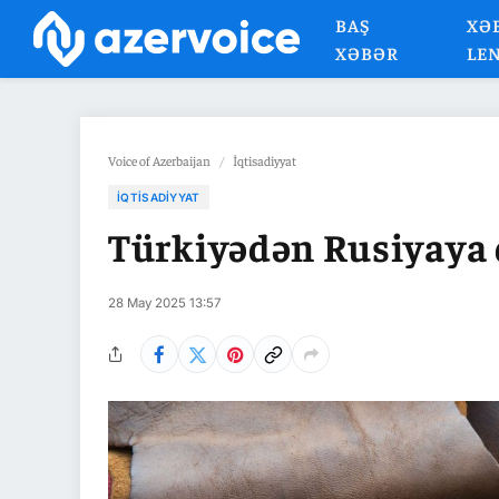
BAŞ
XƏ
XƏBƏR
LE
Voice of Azerbaijan
/
İqtisadiyyat
İQTISADIYYAT
Türkiyədən Rusiyaya d
28 May 2025 13:57