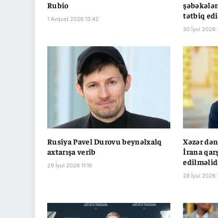
Rubio
şəbəkələr
tətbiq ed
1 Avqust 2026 13:42
30 İyul 2026 
Rusiya Pavel Durovu beynəlxalq
Xəzər də
axtarışa verib
İrana qar
edilməlid
29 İyul 2026 11:19
28 İyul 2026 