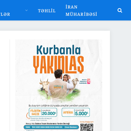
İRAN
TƏHLIL
TLƏR
MÜHARIBƏSI