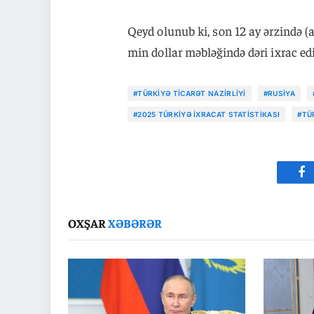
Qeyd olunub ki, son 12 ay ərzində (
min dollar məbləğində dəri ixrac edi
#TÜRKIYƏ TICARƏT NAZIRLIYI
#RUSIYA
#2025 TÜRKIYƏ IXRACAT STATISTIKASI
#TÜ
Fa
OXŞAR
XƏBƏRƏR