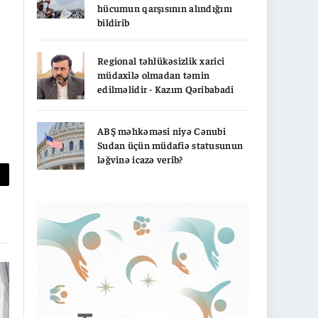
hücumun qarşısının alındığını
bildirib
Regional təhlükəsizlik xarici
müdaxilə olmadan təmin
edilməlidir - Kazım Qəribabadi
ABŞ məhkəməsi niyə Cənubi
Sudan üçün müdafiə statusunun
ləğvinə icazə verib?
py
nk