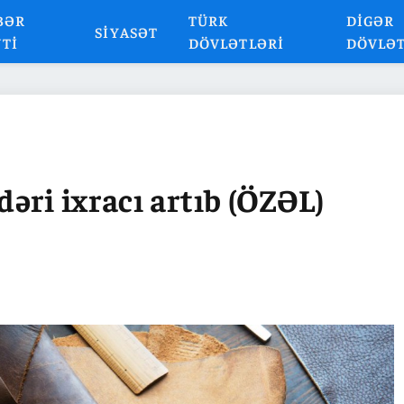
BƏR
TÜRK
DIGƏR
SIYASƏT
NTI
DÖVLƏTLƏRI
DÖVLƏ
əri ixracı artıb (ÖZƏL)