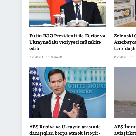
Putin BƏƏ Prezidenti ilə Körfəz və
Zelenski
Ukraynadakı vəziyyəti müzakirə
Azərbayca
edib
tərəfdaşl
7 Avqust 2026 18:25
6 Avqust 202
ABŞ Rusiya və Ukrayna arasında
ABŞ İranı
danışıqları bərpa etmək istəyir -
aviaşirkə