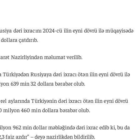
usiya dəri ixracını 2024-cü ilin eyni dövrü ilə müqayisədə
dollara çatdırıb.
arət Nazirliyindən məlumat verilib.
a Türkiyədən Rusiyaya dəri ixracı ötən ilin eyni dövrü ilə
lyon 639 min 32 dollara bərabər olub.
rel aylarında Türkiyənin dəri ixracı ötən ilin eyni dövrü
20 milyon 460 min dollara bərabər olub.
ilyon 962 min dollar məbləğində dəri ixrac edib ki, bu da
3 faiz azdır” – deyə nazirlikdən bildirilib.