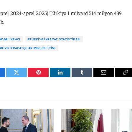
aprel 2024-aprel 2025) Türkiyə 1 milyard 514 milyon 439
b.
#DƏRI IXRACI
#TÜRKIYƏ IXRACAT STATISTIKASI
RKIYƏ İXRACATÇILAR MƏCLISI (TİM)
cebook
Twitter
Pinterest
LinkedIn
Tumblr
Email
Co
Li