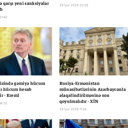
ə qarşı yeni sanksiyalar
29 İyul 2026 20:26
ib
21:42
nizində gəmiyə hücum
Rusiya-Ermənistan
şı hücum hesab
münasibətlərinin Azərbaycanla
ir - Kreml
əlaqəlindirilməsinə son
qoyulmalıdır - XİN
18:32
28 İyul 2026 11:39