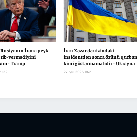
Rusiyanın İrana peyk
İran Xəzər dənizindəki
erib-vermədiyini
insidentdən sonra özünü qurba
ğam - Tramp
kimi göstərməməlidir - Ukrayna
21:52
27 İyul 2026 19:21