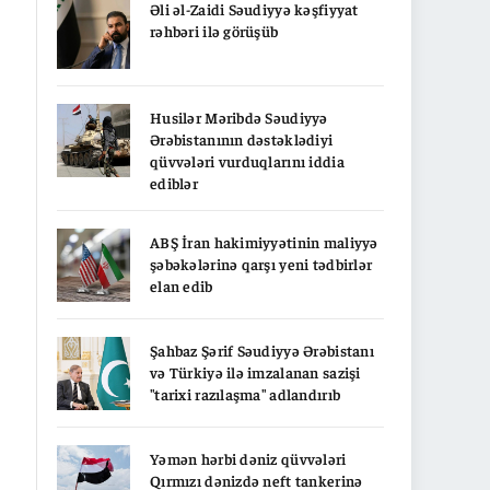
Əli əl-Zaidi Səudiyyə kəşfiyyat
rəhbəri ilə görüşüb
Husilər Məribdə Səudiyyə
Ərəbistanının dəstəklədiyi
qüvvələri vurduqlarını iddia
ediblər
ABŞ İran hakimiyyətinin maliyyə
şəbəkələrinə qarşı yeni tədbirlər
elan edib
Şahbaz Şərif Səudiyyə Ərəbistanı
və Türkiyə ilə imzalanan sazişi
"tarixi razılaşma" adlandırıb
Yəmən hərbi dəniz qüvvələri
Qırmızı dənizdə neft tankerinə