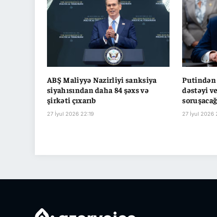
ABŞ Maliyyə Nazirliyi sanksiya
Putindən 
siyahısından daha 84 şəxs və
dəstəyi v
şirkəti çıxarıb
soruşaca
27 İyul 2026 22:19
27 İyul 2026 