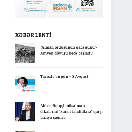
XƏBƏR LENTİ
"Alman ordusunun qara günü"-
Amyen döyüşü necə başladı?
Tarixdə bu gün – 8 Avqust
Abbas Əraqçi müsəlman
ölkələrini "xarici təhdidlərə" qarşı
birliyə çağırıb