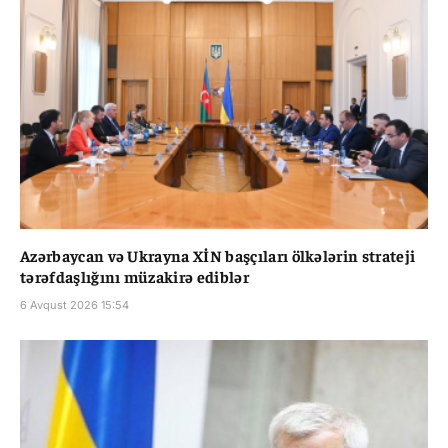
Azərbaycan və Ukrayna XİN başçıları ölkələrin strateji
tərəfdaşlığını müzakirə ediblər
6 Avqust 2026 15:54