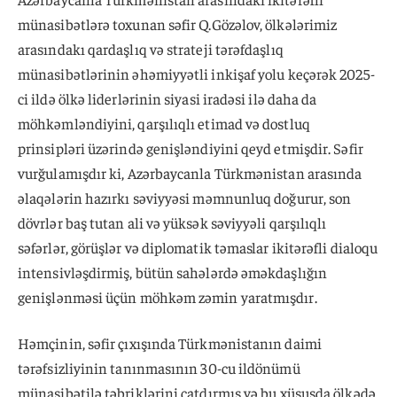
münasibətlərə toxunan səfir Q.Gözəlov, ölkələrimiz
arasındakı qardaşlıq və strateji tərəfdaşlıq
münasibətlərinin əhəmiyyətli inkişaf yolu keçərək 2025-
ci ildə ölkə liderlərinin siyasi iradəsi ilə daha da
möhkəmləndiyini, qarşılıqlı etimad və dostluq
prinsipləri üzərində genişləndiyini qeyd etmişdir. Səfir
vurğulamışdır ki, Azərbaycanla Türkmənistan arasında
əlaqələrin hazırkı səviyyəsi məmnunluq doğurur, son
dövrlər baş tutan ali və yüksək səviyyəli qarşılıqlı
səfərlər, görüşlər və diplomatik təmaslar ikitərəfli dialoqu
intensivləşdirmiş, bütün sahələrdə əməkdaşlığın
genişlənməsi üçün möhkəm zəmin yaratmışdır.
Həmçinin, səfir çıxışında Türkmənistanın daimi
tərəfsizliyinin tanınmasının 30-cu ildönümü
münasibətilə təbriklərini çatdırmış və bu xüsusda ölkədə