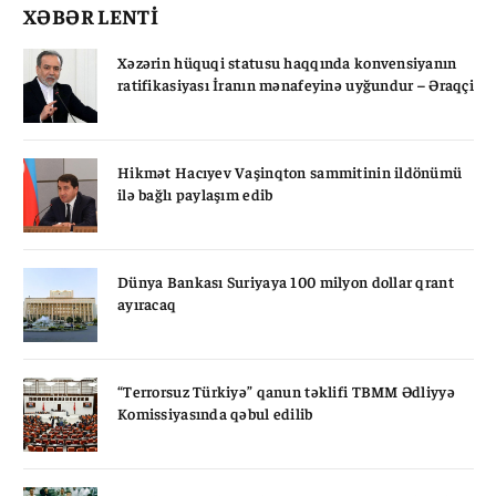
XƏBƏR LENTİ
Xəzərin hüquqi statusu haqqında konvensiyanın
ratifikasiyası İranın mənafeyinə uyğundur – Əraqçi
Hikmət Hacıyev Vaşinqton sammitinin ildönümü
ilə bağlı paylaşım edib
Dünya Bankası Suriyaya 100 milyon dollar qrant
ayıracaq
“Terrorsuz Türkiyə” qanun təklifi TBMM Ədliyyə
Komissiyasında qəbul edilib