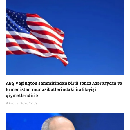
ABŞ Vaşinqton sammitindən bir il sonra Azərbaycan və
Ermənistan münasibətlərindəki irəliləyişi
qiymətləndirib
8 Avqust 2026 12:59