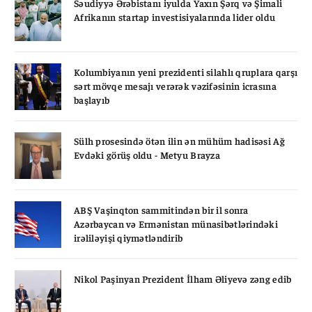
Səudiyyə Ərəbistanı iyulda Yaxın Şərq və Şimali
Afrikanın startap investisiyalarında lider oldu
Kolumbiyanın yeni prezidenti silahlı qruplara qarşı
sərt mövqe mesajı verərək vəzifəsinin icrasına
başlayıb
Sülh prosesində ötən ilin ən mühüm hadisəsi Ağ
Evdəki görüş oldu - Metyu Brayza
ABŞ Vaşinqton sammitindən bir il sonra
Azərbaycan və Ermənistan münasibətlərindəki
irəliləyişi qiymətləndirib
Nikol Paşinyan Prezident İlham Əliyevə zəng edib