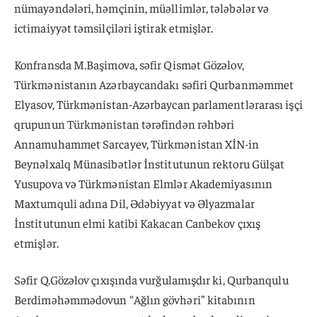
nümayəndələri, həmçinin, müəllimlər, tələbələr və
ictimaiyyət təmsilçiləri iştirak etmişlər.
Konfransda M.Başimova, səfir Qismət Gözəlov,
Türkmənistanın Azərbaycandakı səfiri Qurbanməmmet
Elyasov, Türkmənistan-Azərbaycan parlamentlərarası işçi
qrupunun Türkmənistan tərəfindən rəhbəri
Annamuhammet Sarcayev, Türkmənistan XİN-in
Beynəlxalq Münasibətlər İnstitutunun rektoru Gülşat
Yusupova və Türkmənistan Elmlər Akademiyasının
Maxtumquli adına Dil, Ədəbiyyat və Əlyazmalar
İnstitutunun elmi katibi Kakacan Canbekov çıxış
etmişlər.
Səfir Q.Gözəlov çıxışında vurğulamışdır ki, Qurbanqulu
Berdiməhəmmədovun “Ağlın gövhəri” kitabının