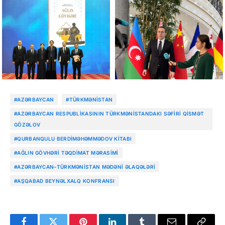
#AZƏRBAYCAN
#TÜRKMƏNISTAN
#AZƏRBAYCAN RESPUBLIKASININ TÜRKMƏNISTANDAKI SƏFIRI QISMƏT
GÖZƏLOV
#QURBANQULU BERDIMƏHƏMMƏDOV KITABI
#AĞLIN GÖVHƏRI TƏQDIMAT MƏRASIMI
#AZƏRBAYCAN–TÜRKMƏNISTAN MƏDƏNI ƏLAQƏLƏRI
#AŞQABAD BEYNƏLXALQ KONFRANSI