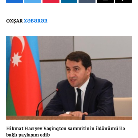
Facebook
Twitter
Pinterest
LinkedIn
Tumblr
Email
Copy
Link
OXŞAR
XƏBƏRƏR
Hikmət Hacıyev Vaşinqton sammitinin ildönümü ilə
bağlı paylaşım edib