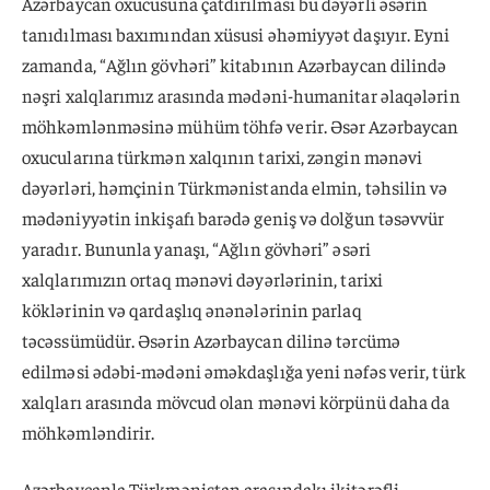
Azərbaycan oxucusuna çatdırılması bu dəyərli əsərin
tanıdılması baxımından xüsusi əhəmiyyət daşıyır. Eyni
zamanda, “Ağlın gövhəri” kitabının Azərbaycan dilində
nəşri xalqlarımız arasında mədəni-humanitar əlaqələrin
möhkəmlənməsinə mühüm töhfə verir. Əsər Azərbaycan
oxucularına türkmən xalqının tarixi, zəngin mənəvi
dəyərləri, həmçinin Türkmənistanda elmin, təhsilin və
mədəniyyətin inkişafı barədə geniş və dolğun təsəvvür
yaradır. Bununla yanaşı, “Ağlın gövhəri” əsəri
xalqlarımızın ortaq mənəvi dəyərlərinin, tarixi
köklərinin və qardaşlıq ənənələrinin parlaq
təcəssümüdür. Əsərin Azərbaycan dilinə tərcümə
edilməsi ədəbi-mədəni əməkdaşlığa yeni nəfəs verir, türk
xalqları arasında mövcud olan mənəvi körpünü daha da
möhkəmləndirir.
Azərbaycanla Türkmənistan arasındakı ikitərəfli