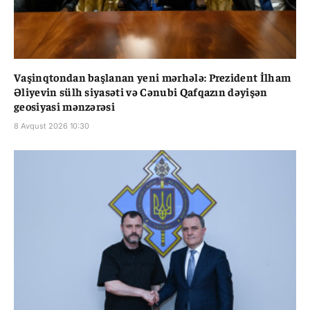
Vaşinqtondan başlanan yeni mərhələ: Prezident İlham
Əliyevin sülh siyasəti və Cənubi Qafqazın dəyişən
geosiyasi mənzərəsi
8 Avqust 2026 10:30