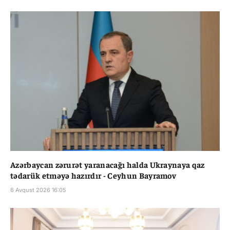
Azərbaycan zərurət yaranacağı halda Ukraynaya qaz
tədarük etməyə hazırdır - Ceyhun Bayramov
6 Avqust 2026 16:05