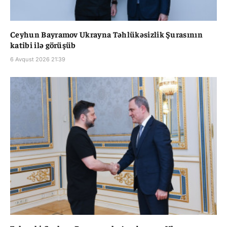
Ceyhun Bayramov Ukrayna Təhlükəsizlik Şurasının
katibi ilə görüşüb
6 Avqust 2026 21:39