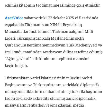
edilmiş kitabının təqdimat mərasimində çıxış etmişdir
AzerVoice
xəbər verir ki, 22 dekabr 2025-ci il tarixində
Aşqabadda Türkmənistan XİN-in Beynəlxalq
Münasibətlər İnstitutunda Türkmən xalqının Milli
Lideri, Türkmənistan Xalq Məsləhətinin sədri
Qurbanqulu Berdiməhəmmədovun Türk Mədəniyyəti və
İrsi Fondu tərəfindən Azərbaycan dilinə tərcümə edilmiş
“Ağlın gövhəri” adlı kitabının təqdimat mərasimi
keçirilmişdir.
Türkmənistan xarici işlər nazirinin müavini Mehri
Başimovanın və Türkmənistanın xaricidəki diplomatik
nümayəndəliklərinin rəhbərlərinin iştirakı ilə baş tutan
tədbirdə ölkədə akkreditə olunmuş xarici diplomatik
missiyaların rəhbərləri və əməkdaşları, media