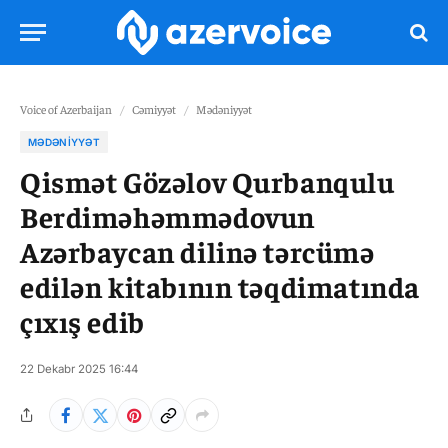
Voice of Azerbaijan
/
Cəmiyyət
/
Mədəniyyət
MƏDƏNIYYƏT
Qismət Gözəlov Qurbanqulu
Berdiməhəmmədovun
Azərbaycan dilinə tərcümə
edilən kitabının təqdimatında
çıxış edib
22 Dekabr 2025 16:44