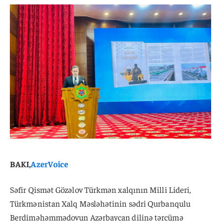
BAKI,
AzerVoice
Səfir Qismət Gözəlov Türkmən xalqının Milli Lideri,
Türkmənistan Xalq Məsləhətinin sədri Qurbanqulu
Berdiməhəmmədovun Azərbaycan dilinə tərcümə