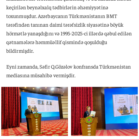
keçirilən beynəlxalq tədbirlərin əhəmiyyətinə
toxunmuşdur. Azərbaycanın Türkmənistanın BMT
tərəfindən tanınan daimi tərəfsizlik siyasətinə böyük
hörmətlə yanaşdığını və 1995-2025-ci illərdə qəbul edilən
qətnamələrə həmmüəllif qismində qoşulduğu
bildirmişdir.
Eyni zamanda, Səfir Q.Gözəlov konfransda Türkmənistan
mediasına müsahibə vermişdir.