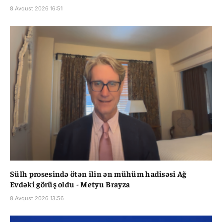
8 Avqust 2026 16:51
Sülh prosesində ötən ilin ən mühüm hadisəsi Ağ
Evdəki görüş oldu - Metyu Brayza
8 Avqust 2026 13:56