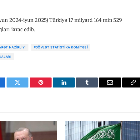
(iyun 2024-iyun 2025) Türkiyə 17 milyard 164 min 529
ları ixrac edib.
ARƏT NAZIRLIYI
#DÖVLƏT STATISTIKA KOMITƏSI
KALARI
cebook
Twitter
Pinterest
LinkedIn
Tumblr
Email
Co
Li