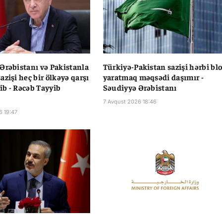
Ərəbistanı və Pakistanla
Türkiyə-Pakistan sazişi hərbi bl
azişi heç bir ölkəyə qarşı
yaratmaq məqsədi daşımır -
b - Rəcəb Tayyib
Səudiyyə Ərəbistanı
7 Avqust 2026 18:46
6 19:47