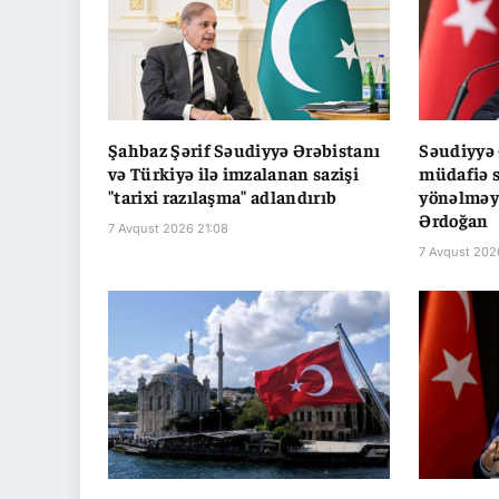
Şahbaz Şərif Səudiyyə Ərəbistanı
Səudiyyə 
və Türkiyə ilə imzalanan sazişi
müdafiə s
"tarixi razılaşma" adlandırıb
yönəlməyi
Ərdoğan
7 Avqust 2026 21:08
7 Avqust 202