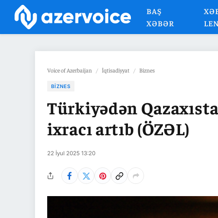
BAŞ
XƏ
XƏBƏR
LE
Voice of Azerbaijan
/
İqtisadiyyat
/
Biznes
BIZNES
Türkiyədən Qazaxısta
ixracı artıb (ÖZƏL)
22 İyul 2025 13:20