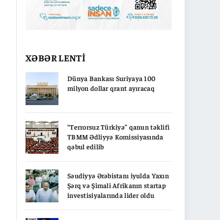
XƏBƏR LENTİ
Dünya Bankası Suriyaya 100
milyon dollar qrant ayıracaq
“Terrorsuz Türkiyə” qanun təklifi
TBMM Ədliyyə Komissiyasında
qəbul edilib
Səudiyyə Ərəbistanı iyulda Yaxın
Şərq və Şimali Afrikanın startap
investisiyalarında lider oldu