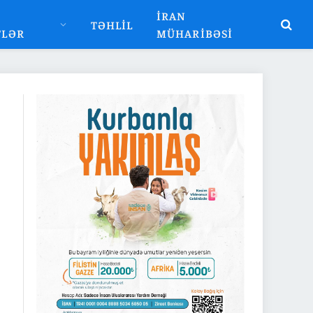
İRAN
TƏHLIL
TLƏR
MÜHARIBƏSI