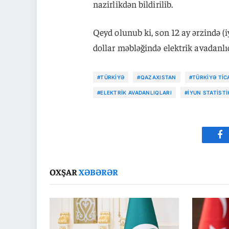
nazirlikdən bildirilib.
Qeyd olunub ki, son 12 ay ərzində 
dollar məbləğində elektrik avadanlıq
#TÜRKIYƏ
#QAZAXISTAN
#TÜRKIYƏ TIC
#ELEKTRIK AVADANLIQLARI
#IYUN STATISTI
Fa
OXŞAR
XƏBƏRƏR