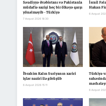
Səudiyyə Ərəbistanı və Pakistanla
İsrail Fəl
müdafiə sazişi heç bir ölkəyə qarşı
Hakan Fi
yönəlməyib - Türkiyə
6 Avqust 202
7 Avqust 2026 18:30
İbrahim Kalın Suriyanın xarici
Türkiyə v
işlər naziri ilə görüşüb
sahəsində
mərhələyə
6 Avqust 2026 15:11
6 Avqust 202