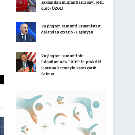
saxlanılan miqrantların sayı bəlli
olub (ÖZƏL)
Vaşinqton sammiti Ermənistanı
dalandan çıxarıb - Paşinyan
Vaşinqton sammitinin
ildönümündə TRIPP-in praktiki
icrasına keçməyin vaxtı çatıb -
Sekuta
py
nk