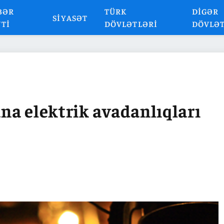
BƏR
TÜRK
DIGƏR
SIYASƏT
NTI
DÖVLƏTLƏRI
DÖVLƏ
na elektrik avadanlıqları