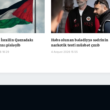
 İsrailin Qəzzadakı
Həbs olunan bələdiyyə sədrinin
nı pisləyib
narkotik testi müsbət çıxıb
6 18:29
4 Avqust 2026 15:55