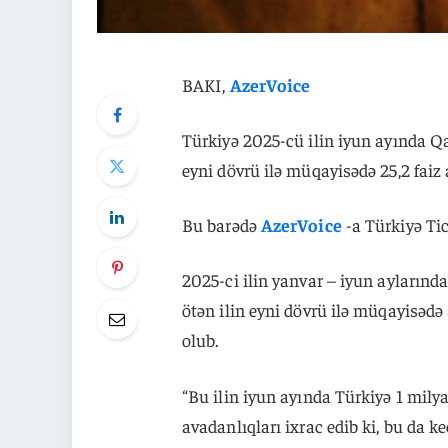
BAKI,
AzerVoice
Türkiyə 2025-cü ilin iyun ayında Qa
eyni dövrü ilə müqayisədə 25,2 faiz 
Bu barədə
AzerVoice
-a Türkiyə Tic
2025-ci ilin yanvar – iyun aylarınd
ötən ilin eyni dövrü ilə müqayisədə 
olub.
“Bu ilin iyun ayında Türkiyə 1 mily
avadanlıqları ixrac edib ki, bu da ke