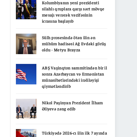
Kolumbiyanın yeni prezidenti
silahlı qruplara qarşı sərt mövqe
mesajı verərək vəzifəsinin
icrasına başlayıb
Sülh prosesində ötən ilin ən
mühüm hadisəsi Ağ Evdəki görüş
oldu - Metyu Brayza
ABŞ Vaşinqton sammitindən bir il
sonra Azərbaycan və Ermənistan
münasibətlərindəki irəliləyişi
qiymətləndirib
Nikol Paşinyan Prezident İlham
Əliyevə zəng edib
Türkiyədə 2026-cı ilin ilk 7 ayında