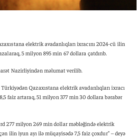
zaxıstana elektrik avadanlıqları ixracını 2024-cü ilin
azalaraq, 5 milyon 895 min 67 dollara çatdırıb.
arət Nazirliyindən məlumat verilib.
a Türkiyədən Qazaxıstana elektrik avadanlıqları ixracı
8,5 faiz artaraq, 51 milyon 377 min 30 dollara bərabər
ard 277 milyon 269 min dollar məbləğində elektrik
çən ilin iyun ayı ilə müqayisədə 7,5 faiz çoxdur” – deyə