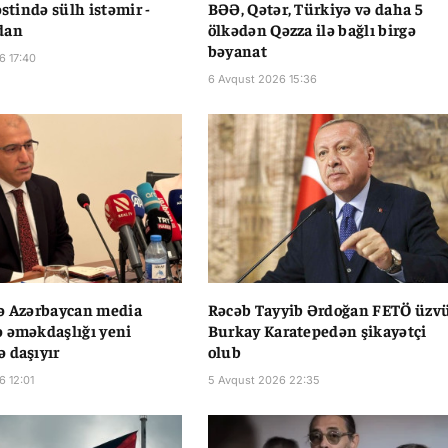
əstində sülh istəmir -
BƏƏ, Qətər, Türkiyə və daha 5
dan
ölkədən Qəzza ilə bağlı birgə
bəyanat
6 17:40
6 Avqust 2026 15:36
ə Azərbaycan media
Rəcəb Tayyib Ərdoğan FETÖ üzv
 əməkdaşlığı yeni
Burkay Karatepedən şikayətçi
 daşıyır
olub
6 12:01
5 Avqust 2026 22:35