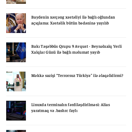
Baydenin xərçəng xəstəliyi ilə bağlı oğlundan
açıqlama: Xəstəlik bütün bədəninə yayılıb
Bakı Təşəbbüs Qrupu 9 Avqust - Beynəlxalq Yerli
Xalqlar Günü ilə bağlı məlumat yayıb
Məkkə sazişi “Terrorsuz Türkiyə” ilə əlaqəlidirmi?
Linuxda terminalın fərdiləşdirilməsi: Alias
yaratmaq və .bashrc faylı