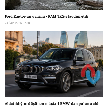
Ford Raptor-un qənimi - RAM TRX-i təqdim etdi
24 İyun 2026 07:38
Aldatıldığını düşünən müştəri BMW-dən pulunu aldı