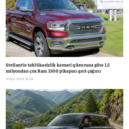
Stellantis təhlükəsizlik kəməri qüsuruna görə 1,5
milyondan çox Ram 1500 pikapını geri çağırır
31 İyul 2026 18:54