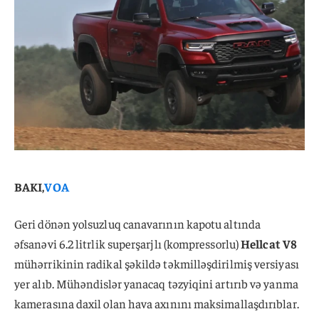
BAKI,
VOA
Geri dönən yolsuzluq canavarının kapotu altında
əfsanəvi 6.2 litrlik superşarjlı (kompressorlu)
Hellcat V8
mühərrikinin radikal şəkildə təkmilləşdirilmiş versiyası
yer alıb. Mühəndislər yanacaq təzyiqini artırıb və yanma
kamerasına daxil olan hava axınını maksimallaşdırıblar.