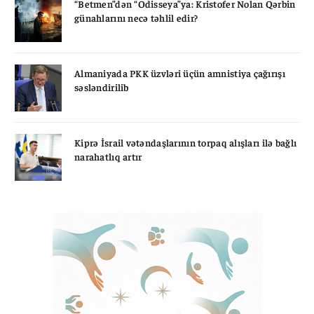
“Betmen”dən “Odisseya”ya: Kristofer Nolan Qərbin
günahlarını necə təhlil edir?
Almaniyada PKK üzvləri üçün amnistiya çağırışı
səsləndirilib
Kiprə İsrail vətəndaşlarının torpaq alışları ilə bağlı
narahatlıq artır