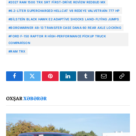
#2027 RAM 1500 TRX SRT FIRST-DRIVE REVIEW REDBUD MX
#6.2-LITER SUPERCHARGED HELLCAT V8 REDEYE VALVETRAIN 777 HP
#BILSTEIN BLACK HAWK E2 ADAPTIVE SHOCKS LAND-FLYING JUMPS
#BORGWARNER 48-13 TRANSFER CASE DANA 60 REAR AXLE LOCKING
#FORD F-150 RAPTOR R HIGH-PERFORMANCE PICKUP TRUCK
COMPARISON
#RAM TRX
Facebook
Twitter
Pinterest
LinkedIn
Tumblr
Email
Copy
Link
OXŞAR
XƏBƏRƏR