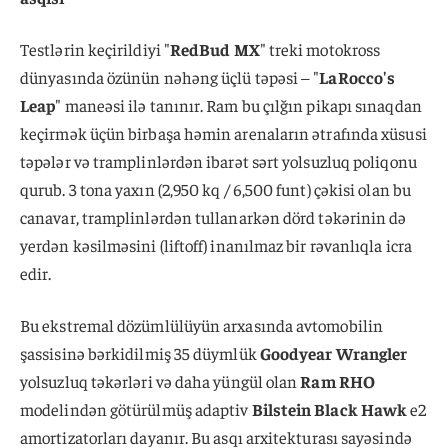
Testlərin keçirildiyi "
RedBud MX
" treki motokross
dünyasında özünün nəhəng üçlü təpəsi – "
LaRocco's
Leap
" maneəsi ilə tanınır. Ram bu çılğın pikapı sınaqdan
keçirmək üçün birbaşa həmin arenaların ətrafında xüsusi
təpələr və tramplinlərdən ibarət sərt yolsuzluq poliqonu
qurub. 3 tona yaxın (2,950 kq / 6,500 funt) çəkisi olan bu
canavar, tramplinlərdən tullanarkən dörd təkərinin də
yerdən kəsilməsini (liftoff) inanılmaz bir rəvanlıqla icra
edir.
Bu ekstremal dözümlülüyün arxasında avtomobilin
şassisinə bərkidilmiş 35 düymlük
Goodyear Wrangler
yolsuzluq təkərləri və daha yüngül olan
Ram RHO
modelindən götürülmüş adaptiv
Bilstein Black Hawk
e2
amortizatorları dayanır. Bu asqı arxitekturası sayəsində