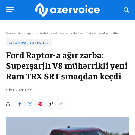
Voice of Azerbaijan
/
AutoHub: Avtomobil xəbərləri
/
Avto İcmal və Testlər
AVTO İCMAL VƏ TESTLƏR
Ford Raptor-a ağır zərbə:
Superşarjlı V8 mühərrikli yeni
Ram TRX SRT sınaqdan keçdi
9 İyul 2026 07:53