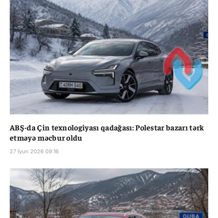
ABŞ-da Çin texnologiyası qadağası: Polestar bazarı tərk
etməyə məcbur oldu
27 İyun 2026 09:16