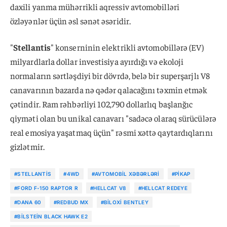
daxili yanma mühərrikli aqressiv avtomobilləri
özləyənlər üçün əsl sənət əsəridir.
"
Stellantis
" konserninin elektrikli avtomobillərə (EV)
milyardlarla dollar investisiya ayırdığı və ekoloji
normaların sərtləşdiyi bir dövrdə, belə bir superşarjlı V8
canavarının bazarda nə qədər qalacağını təxmin etmək
çətindir. Ram rəhbərliyi 102,790 dollarlıq başlanğıc
qiyməti olan bu unikal canavarı "sadəcə olaraq sürücülərə
real emosiya yaşatmaq üçün" rəsmi xəttə qaytardıqlarını
gizlətmir.
#STELLANTIS
#4WD
#AVTOMOBIL XƏBƏRLƏRI
#PIKAP
#FORD F-150 RAPTOR R
#HELLCAT V8
#HELLCAT REDEYE
#DANA 60
#REDBUD MX
#BILOXI BENTLEY
#BILSTEIN BLACK HAWK E2