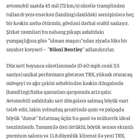
avtomobil saatda 45 mil (72 km/s) sürətlə tramplindən
tullanıb yerə enərkən (landing) daxildəki sərnişinlərə heç
bir kəskin zərbə ötürmür, gövdəni dərhal stabil saxlayır.
Şirkət rəsmiləri bu nəhəng pikapı asfaltdakı
yumşaqlığına görə "idman maşını"ndan ziyada lüks bir
səyahət kreyseri – "
Biloxi Bentley
" adlandırırlar.
Düz xətt boyunca sürətlənmədə (0-60 mph cəmi 3.5
saniyə) unikal performans göstərən TRX, yüksək oturacaq
mövqeyi və ağır çəkisi səbəbindən kəskin döngələrdə
(handling) fizika qanunları qarşısında aciz qalır.
Avtomobili asfaltdakı sərt döngələrə salmaq böyük vaxt
tələb edir, lakin yolsuzluq şəraitində qum və palçıqda
böyük "donut" fırlatmaq üçün bu şassi və mühərrik ideal
tənzimlənib. Tamamilə dəri örtüklü, böyük sensor ekranlı
premium salonu və 11.8 düymlük klirensi ilə yeni TRX,