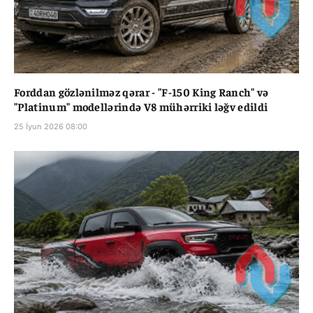
Forddan gözlənilməz qərar - "F-150 King Ranch" və
"Platinum" modellərində V8 mühərriki ləğv edildi
25 İyun 2026 08:00