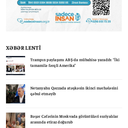
XƏBƏR LENTİ
Trampın paylaşımı ABŞ-da mübahisə yaradıb: “İki
tamamilə fərqli Amerika”
Netanyahu Qəzzada atəşkəsin ikinci mərhələsini
qəbul etməyib
Bəşər Cəfərinin Moskvada görüntüləri suriyalılar
arasında etiraz doğurub