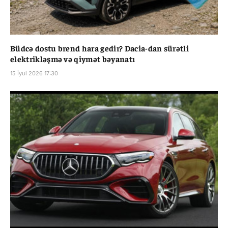
Büdcə dostu brend hara gedir? Dacia-dan sürətli
elektrikləşmə və qiymət bəyanatı
15 İyul 2026 17:30