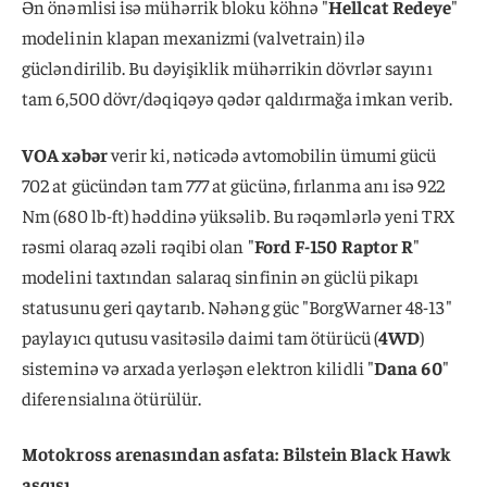
Ən önəmlisi isə mühərrik bloku köhnə "
Hellcat Redeye
"
modelinin klapan mexanizmi (valvetrain) ilə
gücləndirilib. Bu dəyişiklik mühərrikin dövrlər sayını
tam 6,500 dövr/dəqiqəyə qədər qaldırmağa imkan verib.
VOA xəbər
verir ki, nəticədə avtomobilin ümumi gücü
702 at gücündən tam 777 at gücünə, fırlanma anı isə 922
Nm (680 lb-ft) həddinə yüksəlib. Bu rəqəmlərlə yeni TRX
rəsmi olaraq əzəli rəqibi olan "
Ford F-150 Raptor R
"
modelini taxtından salaraq sinfinin ən güclü pikapı
statusunu geri qaytarıb. Nəhəng güc "BorgWarner 48-13"
paylayıcı qutusu vasitəsilə daimi tam ötürücü (
4WD
)
sisteminə və arxada yerləşən elektron kilidli "
Dana 60
"
diferensialına ötürülür.
Motokross arenasından asfata: Bilstein Black Hawk
asqısı