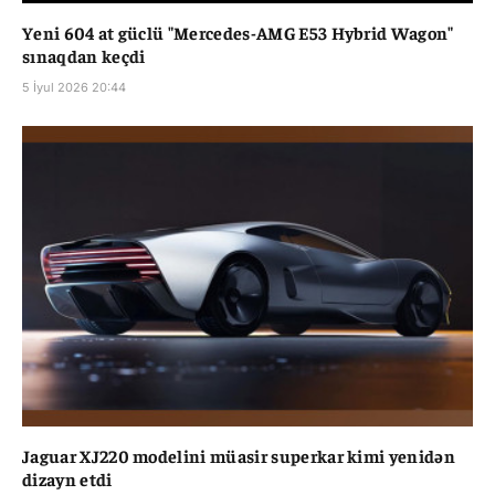
Yeni 604 at güclü "Mercedes-AMG E53 Hybrid Wagon"
sınaqdan keçdi
5 İyul 2026 20:44
Jaguar XJ220 modelini müasir superkar kimi yenidən
dizayn etdi