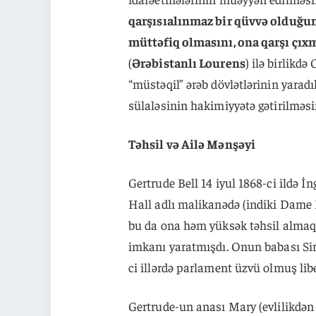
qarşısıalınmaz bir qüvvə olduğu
müttəfiq olmasını, ona qarşı çıx
(
Ərəbistanlı Lourens
) ilə birlik
“müstəqil” ərəb dövlətlərinin yarad
sülaləsinin hakimiyyətə gətirilməsi
Təhsil və Ailə Mənşəyi
Gertrude Bell 14 iyul 1868-ci ildə
Hall adlı malikanədə (indiki Dame M
bu da ona həm yüksək təhsil almaq
imkanı yaratmışdı. Onun babası Sir
ci illərdə parlament üzvü olmuş liber
Gertrude-un anası Mary (evlilikdən