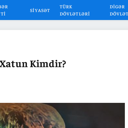
BƏR
TÜRK
DIGƏR
SIYASƏT
NTI
DÖVLƏTLƏRI
DÖVLƏ
-Xatun Kimdir?