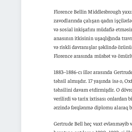
Florence Bellin Middlesbrough yax
zavodlarında çalışan qadın işçilərlə
və sosial inkişafını müdafiə etməsin
anasının itkisinin uşaqlığında trav
və riskli davranışlar şəklində özün
Florence arasında müsbət və ömür
1883–1886-cı illər arasında Gertru
təhsil almışdır. 17 yaşında isə o, O
təhsilini davam etdirmişdir. O döv
verilirdi və tarix ixtisası onlardan b
ərzində fərqlənmə diplomu alaraq 
Gertrude Bell heç vaxt evlənməyib v