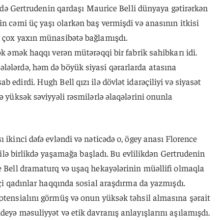
 ildə Gertrudenin qardaşı Maurice Belli dünyaya gətirərkən
in cəmi üç yaşı olarkən baş vermişdi və anasının itkisi
k çox yaxın münasibətə bağlamışdı.
ək əmək haqqı verən mütərəqqi bir fabrik sahibkarı idi.
lələrdə, həm də böyük siyasi qərarlarda atasına
 edirdi. Hugh Bell qızı ilə dövlət idarəçiliyi və siyasət
ə yüksək səviyyəli rəsmilərlə əlaqələrini onunla
 ikinci dəfə evləndi və nəticədə o, ögey anası Florence
e) ilə birlikdə yaşamağa başladı. Bu evlilikdən Gertrudenin
e Bell dramaturq və uşaq hekayələrinin müəllifi olmaqla
şçi qadınlar haqqında sosial araşdırma da yazmışdı.
potensialını görmüş və onun yüksək təhsil almasına şərait
deyə məsuliyyət və etik davranış anlayışlarını aşılamışdı.