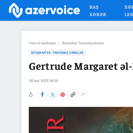
BAŞ
XƏ
XƏBƏR
LE
Voice of Azerbaijan
/
Bioqrafiya: Tanınmış simalar
BIOQRAFIYA: TANINMIŞ SIMALAR
Gertrude Margaret əl
26 İyul 2025 16:00