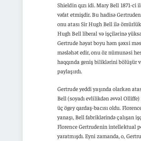
Shieldin qızı idi. Mary Bell 1871-ci
vəfat etmişdir. Bu hadisə Gertruden
onu atası Sir Hugh Bell ilə ömürlü
Hugh Bell liberal və işçilərinə yüks
Gertrude həyat boyu həm şəxsi məsə
məsləhət edir, onu öz nümunəsi hesab
haqqında geniş biliklərini bölüşür v
paylaşırdı.
Gertrude yeddi yaşında olarkən atası
Bell (soyadı evlilikdən əvvəl Olliff
üç ögey qardaş-bacısı oldu. Florenc
yanaşı, Bell fabriklərində çalışan i
Florence Gertrudenin intellektual 
yaratmışdı. Eyni zamanda, o, Gertru