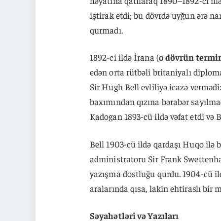
həyatına qatılaraq 1890–1892-ci il
iştirak etdi; bu dövrdə uyğun ərə nami
qurmadı.
1892-ci ildə İrana (
o dövrün termin
edən orta rütbəli britaniyalı diplo
Sir Hugh Bell evliliyə icazə vermədi
baxımından qızına bərabər sayılmad
Kadogan 1893-cü ildə vəfat etdi və Be
Bell 1903-cü ildə qardaşı Huqo ilə 
administratoru Sir Frank Swettenha
yazışma dostluğu qurdu. 1904-cü i
aralarında qısa, lakin ehtiraslı bir
Səyahətləri və Yazıları