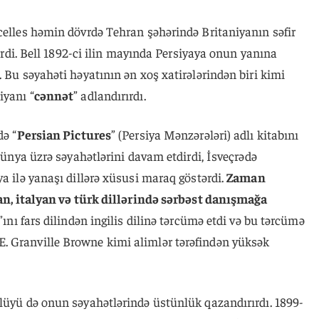
celles həmin dövrdə Tehran şəhərində Britaniyanın səfir
edirdi. Bell 1892-ci ilin mayında Persiyaya onun yanına
. Bu səyahəti həyatının ən xoş xatirələrindən biri kimi
iyanı “
cənnət
” adlandırırdı.
də “
Persian Pictures
” (Persiya Mənzərələri) adlı kitabını
 dünya üzrə səyahətlərini davam etdirdi, İsveçrədə
ya ilə yanaşı dillərə xüsusi maraq göstərdi.
Zaman
lman, italyan və türk dillərində sərbəst danışmağa
ını fars dilindən ingilis dilinə tərcümə etdi və bu tərcümə
. Granville Browne kimi alimlər tərəfindən yüksək
ülüyü də onun səyahətlərində üstünlük qazandırırdı. 1899-