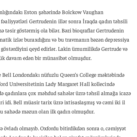
ınlığındakı Eston şəhərində Bolckow Vaughan
 fəaliyyətləri Gertrudenin illər sonra İraqda qadın təhsili
ə təsir göstərmiş ola bilər. Bəzi bioqraflar Gertrudenin
matik izlər buraxdığını və bu travmanın bəzən depressiya
ü göstərdiyini qeyd edirlər. Lakin ümumilikdə Gertrude və
lük davam edən bir münasibət olmuşdur.
de Bell Londondakı nüfuzlu Queen’s College məktəbində
xford Universitetinin Lady Margaret Hall kollecində
rdə qadınlara çox məhdud sahələr üzrə təhsil almağa icazə
iri idi. Bell müasir tarix üzrə ixtisaslaşmış və cəmi iki il
bu sahədə məzun olan ilk qadın olmuşdur.
ə övladı olmayıb. Oxfordu bitirdikdən sonra o, cəmiyyət