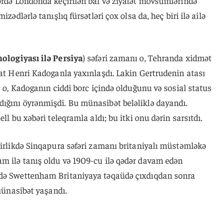
lərdə Londonda keçirilən bal və ziyafət mövsümlərində
zədlərlə tanışlıq fürsətləri çox olsa da, heç biri ilə ailə
ologiyası ilə Persiya
) səfəri zamanı o, Tehranda xidmət
mat Henri Kadoganla yaxınlaşdı. Lakin Gertrudenin atası
: o, Kadoganın ciddi borc içində olduğunu və sosial status
ığını öyrənmişdi. Bu münasibət beləliklə dayandı.
ll bu xəbəri teleqramla aldı; bu itki onu dərin sarsıtdı.
birlikdə Sinqapura səfəri zamanı britaniyalı müstəmləkə
m ilə tanış oldu və 1909-cu ilə qədər davam edən
ldə Swettenham Britaniyaya təqaüdə çıxdıqdan sonra
 münasibət yaşandı.