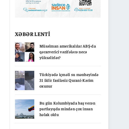
XƏBƏR LENTİ
Müsəlman amerikalılar ABŞ-da
qərarverici vəzifələrə necə
yüksəlirlər?
Türkiyədə içməli su mənbəyində
31 ildir fasiləsiz Qurani-Kərim
oxunur
Bu gün Kolumbiyada baş verən
partlayışda mindən çox insan
həlak oldu