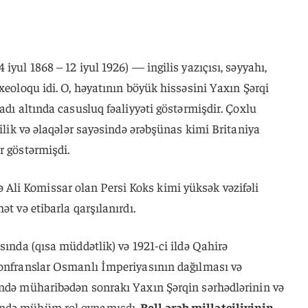
iyul 1868 – 12 iyul 1926) — ingilis yazıçısı, səyyahı,
xeoloqu idi. O, həyatının böyük hissəsini Yaxın Şərqi
adı altında casusluq fəaliyyəti göstərmişdir. Çoxlu
bilik və əlaqələr sayəsində ərəbşünas kimi Britaniya
r göstərmişdi.
li Komissar olan Persi Koks kimi yüksək vəzifəli
ət və etibarla qarşılanırdı.
sında (qısa müddətlik) və 1921-ci ildə Qahirə
konfranslar Osmanlı İmperiyasının dağılması və
ində müharibədən sonrakı Yaxın Şərqin sərhədlərinin və
ində mühüm rol oynamışdı.
Bell ərəb millətçiliyinin