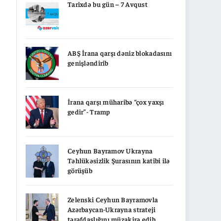
Tarixdə bu gün – 7 Avqust
ABŞ İrana qarşı dəniz blokadasını
genişləndirib
İrana qarşı müharibə “çox yaxşı
gedir”- Tramp
Ceyhun Bayramov Ukrayna
Təhlükəsizlik Şurasının katibi ilə
görüşüb
Zelenski Ceyhun Bayramovla
Azərbaycan-Ukrayna strateji
tərəfdaşlığını müzakirə edib