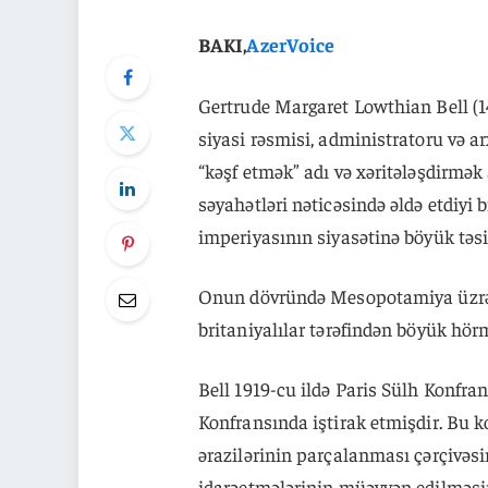
BAKI,
AzerVoice
Gertrude Margaret Lowthian Bell (14 
siyasi rəsmisi, administratoru və ar
“kəşf etmək” adı və xəritələşdirmək 
səyahətləri nəticəsində əldə etdiyi 
imperiyasının siyasətinə böyük təsi
Onun dövründə Mesopotamiya üzrə A
britaniyalılar tərəfindən böyük hörm
Bell 1919-cu ildə Paris Sülh Konfran
Konfransında iştirak etmişdir. Bu 
ərazilərinin parçalanması çərçivəs
idarəetmələrinin müəyyən edilməs