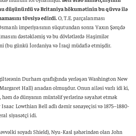
nu düşünürdü və Britaniya hökumətinin bu qüvvə ilə
mamasını tövsiyə edirdi.
O, T.E. parçalanması
də Osmanlı imperiyasının süqutundan sonra Yaxın Şərqdə
ılmasını dəstəkləmiş və bu dövlətlərdə Haşimilər
ni (bu günkü İordaniya və İraq) müdafiə etmişdir.
 İngiltərənin Durham qraflığında yerləşən Washington New
argaret Hall) anadan olmuşdur. Onun ailəsi varlı idi ki,
, həm də dünyanın müxtəlif yerlərinə səyahət etmək
 Isaac Lowthian Bell adlı dəmir sənayeçisi və 1875–1880-
al siyasətçi idi.
 əvvəlki soyadı Shield), Nyu-Kasl şəhərindən olan John