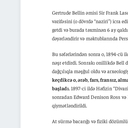
Gertrude Bellin əmisi Sir Frank Las
vəzifəsini (o dövrdə “naziri”) icra 
getdi və burada təxminən 6 ay qaldı
dəyərləndirir və məktublarında Pers
Bu səfərlərindən sonra o, 1894-cü il
nəşr etdirdi. Sonrakı onillikdə Bell
dağçılıqla məşğul oldu və arxeologi
keçdikcə o, ərəb, fars, fransız, a
başladı.
1897-ci ildə Həfizin “Divan”
sonradan Edward Denison Ross və E
qiymətləndirildi.
At sürmə bacarığı və fiziki dözüml