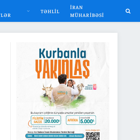
İRAN
TƏHLIL
TLƏR
MÜHARIBƏSI