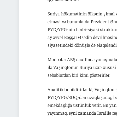
Suriya hökumətinin ölkənin şimal və
etməsi və bununla da Prezident Ə
PYD/YPG-nin hərbi-siyasi strukturu
ay əvvəl Bəşşar Əsədin devrilməsind
siyasətindəki dönüşlə də əlaqələndir
Mənbələr ABŞ daxilində yanaşmaları
ilə Vaşinqtonun Suriya üzrə xüsusi
səbəblərdən biri kimi göstərirlər.
Analitiklər bildirirlər ki, Vaşinqto
PYD/YPG/SDQ-dən uzaqlaşaraq, beyn
əməkdaşlığa üstünlük verir. Bu ya
yayınmaq, eyni zamanda İsraillə re