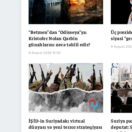
“Betmen”dən “Odisseya”ya:
Üç prezid
Kristofer Nolan Qərbin
siyasi “ge
günahlarını necə təhlil edir?
9 Avqust 202
9 Avqust 2026 15:00
İŞİD-in Suriyadakı virtual
Suriya pa
dünyası və yeni terror strateqiyası
deputat: 