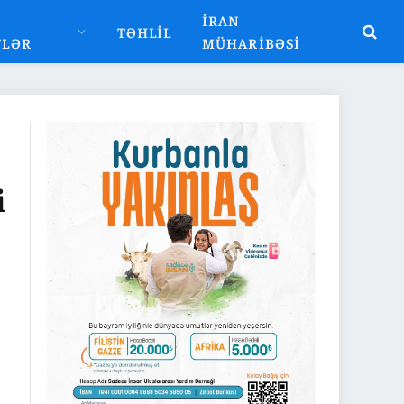
İRAN
TƏHLIL
TLƏR
MÜHARIBƏSI
i