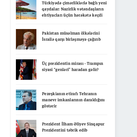
Türkiyədə çimərliklərlə bağlı yeni
qaydalar: Nazirlik vətəndaşların
ehtiyacları üçün hərəkətə keçdi
Pakistan müsəlman ölkələrini
İsrailə qarşı birləşməyə çağırıb
Üç prezidentin mirası - Trampın
siyasi “genləri” haradan gəlir?
Pezeşkianın etirafı Tehranın
manevr imkanlarının daraldığını
göstərir
Prezident İlham Əliyev Sinqapur
Prezidentini təbrik edib