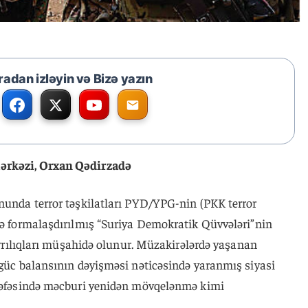
radan izləyin və Bizə yazın
Mərkəzi, Orxan Qədirzadə
onunda terror təşkilatları PYD/YPG-nin (PKK terror
ndə formalaşdırılmış “Suriya Demokratik Qüvvələri”nin
 ayrılıqları müşahidə olunur. Müzakirələrdə yaşanan
 güc balansının dəyişməsi nəticəsində yaranmış siyasi
ərəfəsində məcburi yenidən mövqelənmə kimi