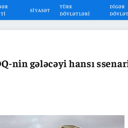
BƏR
TÜRK
DIGƏR
SIYASƏT
NTI
DÖVLƏTLƏRI
DÖVLƏ
-nin gələcəyi hansı ssenar