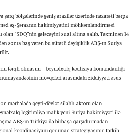
 şərq bölgələrində geniş ərazilər üzərində nəzarəti bərpa
hməd əş-Şəraanın hakimiyyətini möhkəmləndirməsi
 olan “SDQ”nin gələcəyini sual altına salıb. Təxminən 14
ən sonra baş verən bu sürətli dəyişiklik ABŞ-ın Suriya
ilir.
n fərqli olmasını – beynəlxalq koalisiya komandanlığı
 nümayəndəsinin mövqeləri arasındakı ziddiyyəti əsas
n son mərhələdə qeyri-dövlət silahlı aktoru olan
əlxalq legitimliyə malik yeni Suriya hakimiyyəti ilə
naşma ABŞ-ın Türkiyə ilə birbaşa qarşıdurmadan
gional koordinasiyanı qorumaq strategiyasının tərkib