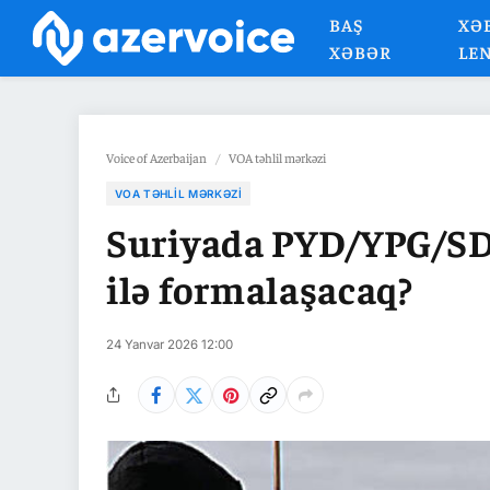
BAŞ
XƏ
XƏBƏR
LE
Voice of Azerbaijan
/
VOA təhlil mərkəzi
VOA TƏHLIL MƏRKƏZI
Suriyada PYD/YPG/SDQ
ilə formalaşacaq?
24 Yanvar 2026 12:00