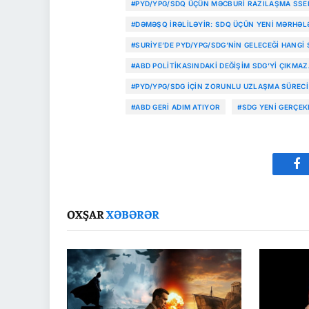
#PYD/YPG/SDQ ÜÇÜN MƏCBURI RAZILAŞMA SSE
#DƏMƏŞQ IRƏLILƏYIR: SDQ ÜÇÜN YENI MƏRHƏL
#SURIYE’DE PYD/YPG/SDG’NIN GELECEĞI HANGI
#ABD POLITIKASINDAKI DEĞIŞIM SDG’YI ÇIKMA
#PYD/YPG/SDG IÇIN ZORUNLU UZLAŞMA SÜRECI
#ABD GERI ADIM ATIYOR
#SDG YENI GERÇEK
Fa
OXŞAR
XƏBƏRƏR