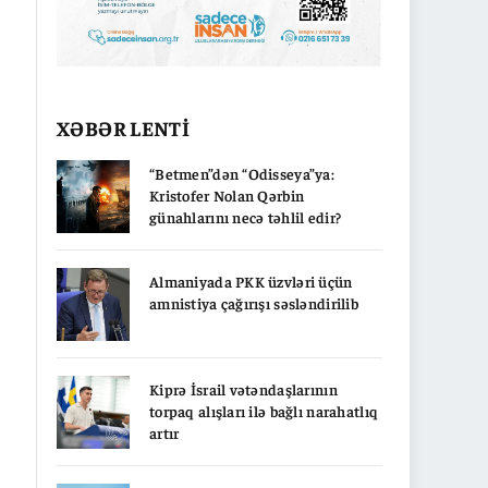
XƏBƏR LENTİ
“Betmen”dən “Odisseya”ya:
Kristofer Nolan Qərbin
günahlarını necə təhlil edir?
Almaniyada PKK üzvləri üçün
amnistiya çağırışı səsləndirilib
Kiprə İsrail vətəndaşlarının
torpaq alışları ilə bağlı narahatlıq
artır