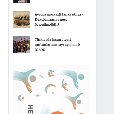
Avropa mərkəzli tarixə etiraz -
Dekolonizasiya necə
öyrənilməlidir?
Türkiyədə insan alveri
qurbanlarının sayı açıqlanıb
(ÖZƏL)