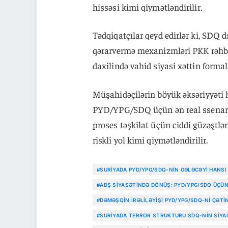
hissəsi kimi qiymətləndirilir.
Tədqiqatçılar qeyd edirlər ki, SDQ da
qərarvermə mexanizmləri PKK rəhbər
daxilində vahid siyasi xəttin form
Müşahidəçilərin böyük əksəriyyəti h
PYD/YPG/SDQ üçün ən real ssenari
proses təşkilat üçün ciddi güzəştlər
riskli yol kimi qiymətləndirilir.
#SURIYADA PYD/YPG/SDQ-NIN GƏLƏCƏYI HANSI
#ABŞ SIYASƏTINDƏ DÖNÜŞ: PYD/YPG/SDQ ÜÇ
#DƏMƏŞQIN IRƏLILƏYIŞI PYD/YPG/SDQ-NI ÇƏT
#SURIYADA TERROR STRUKTURU SDQ-NIN SIYA