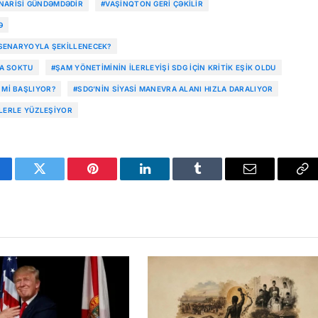
NARISI GÜNDƏMDƏDIR
#VAŞINQTON GERI ÇƏKILIR
Ə
 SENARYOYLA ŞEKILLENECEK?
ZA SOKTU
#ŞAM YÖNETIMININ ILERLEYIŞI SDG IÇIN KRITIK EŞIK OLDU
 MI BAŞLIYOR?
#SDG’NIN SIYASI MANEVRA ALANI HIZLA DARALIYOR
LERLE YÜZLEŞIYOR
cebook
Twitter
Pinterest
LinkedIn
Tumblr
Email
Co
Li