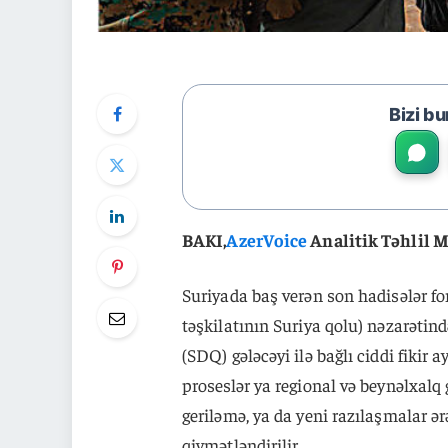
Bizi bu
BAKI,
AzerVoice
Analitik Təhlil 
Suriyada baş verən son hadisələr f
təşkilatının Suriya qolu) nəzarəti
(SDQ) gələcəyi ilə bağlı ciddi fikir
proseslər ya regional və beynəlxalq
geriləmə, ya da yeni razılaşmalar 
qiymətləndirilir.