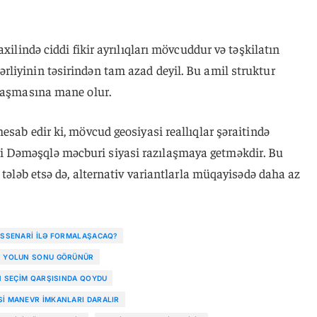
xilində ciddi fikir ayrılıqları mövcuddur və təşkilatın
liyinin təsirindən tam azad deyil. Bu amil struktur
alaşmasına mane olur.
esab edir ki, mövcud geosiyasi reallıqlar şəraitində
 Dəməşqlə məcburi siyasi razılaşmaya getməkdir. Bu
 tələb etsə də, alternativ variantlarla müqayisədə daha az
 SSENARI ILƏ FORMALAŞACAQ?
ÜN YOLUN SONU GÖRÜNÜR
IN SEÇIM QARŞISINDA QOYDU
SI MANEVR IMKANLARI DARALIR