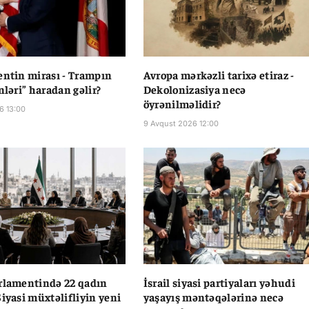
entin mirası - Trampın
Avropa mərkəzli tarixə etiraz -
nləri” haradan gəlir?
Dekolonizasiya necə
öyrənilməlidir?
6 13:00
9 Avqust 2026 12:00
rlamentində 22 qadın
İsrail siyasi partiyaları yəhudi
Siyasi müxtəlifliyin yeni
yaşayış məntəqələrinə necə