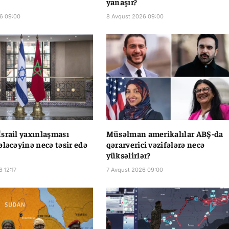
yanaşır?
6 09:00
8 Avqust 2026 09:00
srail yaxınlaşması
Müsəlman amerikalılar ABŞ-da
ələcəyinə necə təsir edə
qərarverici vəzifələrə necə
yüksəlirlər?
 12:17
7 Avqust 2026 09:00