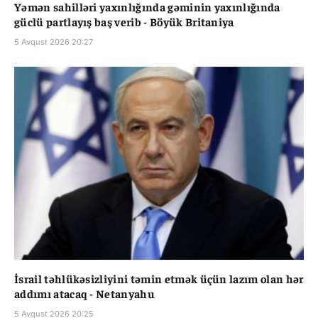
Yəmən sahilləri yaxınlığında gəminin yaxınlığında
güclü partlayış baş verib - Böyük Britaniya
5 Avqust 2026 20:27
İsrail təhlükəsizliyini təmin etmək üçün lazım olan hər
addımı atacaq - Netanyahu
5 Avqust 2026 20:25