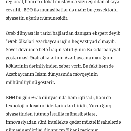
regional, həm də qlobal müstəvidə sözü eşidilən ölkəyə
çevrilib. BƏƏ ilə münasibətlər də məhz bu çoxvektorlu
siyasətin uğurlu nümunəsidir.
Ərəb dünyası ilə tarixi bağlardan danışan ekspert deyib:
“Ərəb ölkələri Azərbaycan üçün heç vaxt yad olmayıb.
Sovet dövründə belə İraqın səfirliyinin Bakıda fəaliyyət
göstərməsi Ərəb ölkələrinin Azərbaycana marağının
köklərinin dərinliyindən xəbər verir. Bu fakt həm də
Azərbaycanın İslam dünyasında mövqeyinin
mühümlüyünü göstərir.
BƏƏ bu gün Ərəb dünyasında həm iqtisadi, həm də
texnoloji inkişafın liderlərindən biridir. Yaxın Şərq
siyasətindən tutmuş İsraillə münasibətlərə,
innovasiyadan süni intellektə qədər müxtəlif sahələrdə
nümayiş etdirdiyi dinamizm ölkəni regionun