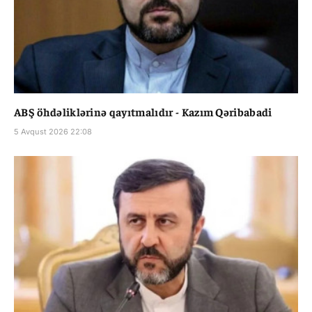
ABŞ öhdəliklərinə qayıtmalıdır - Kazım Qəribabadi
5 Avqust 2026 22:08