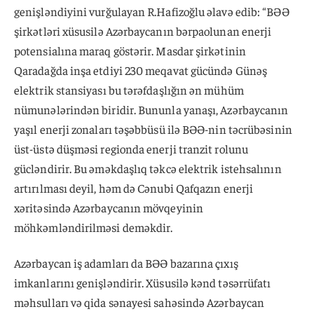
genişləndiyini vurğulayan R.Hafizoğlu əlavə edib: “BƏƏ
şirkətləri xüsusilə Azərbaycanın bərpaolunan enerji
potensialına maraq göstərir. Masdar şirkətinin
Qaradağda inşa etdiyi 230 meqavat gücündə Günəş
elektrik stansiyası bu tərəfdaşlığın ən mühüm
nümunələrindən biridir. Bununla yanaşı, Azərbaycanın
yaşıl enerji zonaları təşəbbüsü ilə BƏƏ-nin təcrübəsinin
üst-üstə düşməsi regionda enerji tranzit rolunu
gücləndirir. Bu əməkdaşlıq təkcə elektrik istehsalının
artırılması deyil, həm də Cənubi Qafqazın enerji
xəritəsində Azərbaycanın mövqeyinin
möhkəmləndirilməsi deməkdir.
Azərbaycan iş adamları da BƏƏ bazarına çıxış
imkanlarını genişləndirir. Xüsusilə kənd təsərrüfatı
məhsulları və qida sənayesi sahəsində Azərbaycan