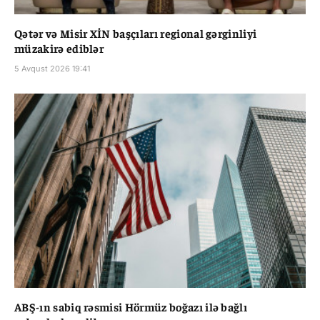
Qətər və Misir XİN başçıları regional gərginliyi
müzakirə ediblər
5 Avqust 2026 19:41
ABŞ-ın sabiq rəsmisi Hörmüz boğazı ilə bağlı