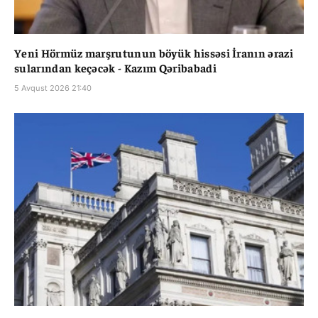
Yeni Hörmüz marşrutunun böyük hissəsi İranın ərazi
sularından keçəcək - Kazım Qəribabadi
5 Avqust 2026 21:40