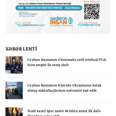
XƏBƏR LENTİ
Ceyhun Bayramov Ukraynada yerli istehsal PUA-
ların sərgisi ilə tanış olub
Ceyhun Bayramov Kiyevdə Ukraynanın həlak
olmuş müdafiəçilərinin xatirəsini yad edib
İsrail xarici işlər naziri 44 ildən sonra ilk dəfə
Ekvadora səfər edib