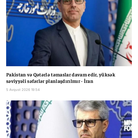
Pakistan və Qətərlə təmaslar davam edir, yüksək
səviyyəli səfərlər planlaşdırılmır - İran
5 Avqust 2026 19:54