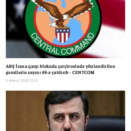
ABŞ İrana qarşı blokada çərçivəsində yönləndirilən
gəmilərin sayını 48-ə çatdırıb - CENTCOM
5 Avqust 2026 22:21