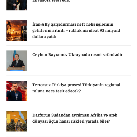
İran-ABŞ qarşıdurması neft nəhənglərinin
gəlirlərini artırdı – rüblük mənfəət 93 milyard
dollara çatdı
Ceyhun Bayramov Ukraynada rəsmi səfərdədir
Terrorsuz Türkiyə prosesi Türkiyənin regional
roluna necə təsir edəcək?
Darfurun Sudandan ayrılması Afrika və ərəb
dünyası üçün hansı riskləri yarada bilər?