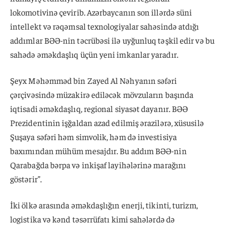
lokomotivinə çevirib. Azərbaycanın son illərdə süni
intellekt və rəqəmsal texnologiyalar sahəsində atdığı
addımlar BƏƏ-nin təcrübəsi ilə uyğunluq təşkil edir və bu
sahədə əməkdaşlıq üçün yeni imkanlar yaradır.
Şeyx Məhəmməd bin Zayed Al Nəhyanın səfəri
çərçivəsində müzakirə ediləcək mövzuların başında
iqtisadi əməkdaşlıq, regional siyasət dayanır. BƏƏ
Prezidentinin işğaldan azad edilmiş ərazilərə, xüsusilə
Şuşaya səfəri həm simvolik, həm də investisiya
baxımından mühüm mesajdır. Bu addım BƏƏ-nin
Qarabağda bərpa və inkişaf layihələrinə marağını
göstərir”.
İki ölkə arasında əməkdaşlığın enerji, tikinti, turizm,
logistika və kənd təsərrüfatı kimi sahələrdə də