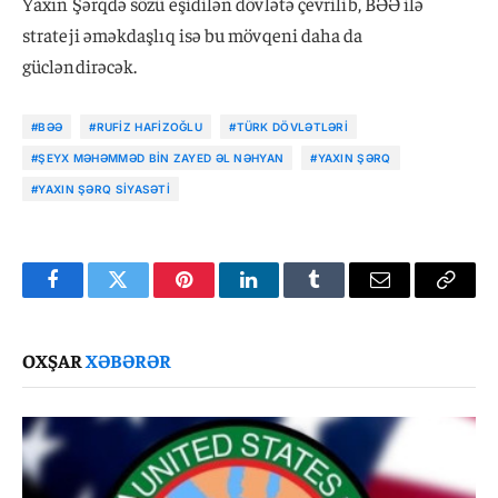
Yaxın Şərqdə sözü eşidilən dövlətə çevrilib, BƏƏ ilə
strateji əməkdaşlıq isə bu mövqeni daha da
gücləndirəcək.
#BƏƏ
#RUFIZ HAFIZOĞLU
#TÜRK DÖVLƏTLƏRI
#ŞEYX MƏHƏMMƏD BIN ZAYED ƏL NƏHYAN
#YAXIN ŞƏRQ
#YAXIN ŞƏRQ SIYASƏTI
Facebook
Twitter
Pinterest
LinkedIn
Tumblr
Email
Copy
Link
OXŞAR
XƏBƏRƏR