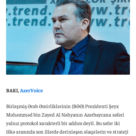
BAKI,
AzerVoice
Birləşmiş Ərəb Əmirliklərinin (BƏƏ) Prezidenti Şeyx
Məhəmməd bin Zayed Al Nəhyanın Azərbaycana səfəri
yalnız protokol xarakterli bir addım deyil. Bu səfər iki
ölkə arasında son illərdə dərinləşən əlaqələrin və strateji