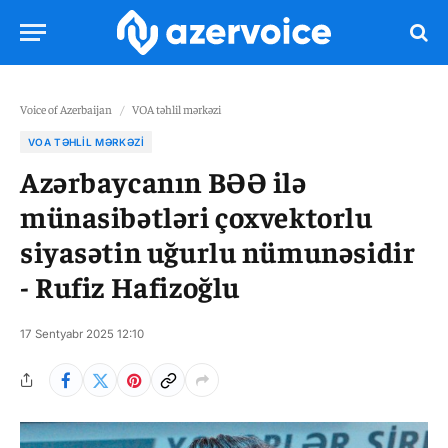
Voice of Azerbaijan
/
VOA təhlil mərkəzi
VOA TƏHLIL MƏRKƏZI
Azərbaycanın BƏƏ ilə
münasibətləri çoxvektorlu
siyasətin uğurlu nümunəsidir
- Rufiz Hafizoğlu
17 Sentyabr 2025 12:10