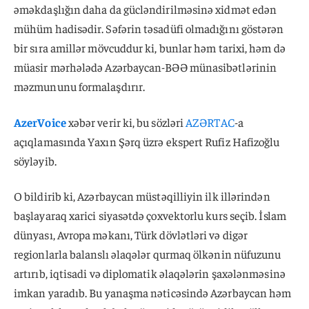
əməkdaşlığın daha da gücləndirilməsinə xidmət edən
mühüm hadisədir. Səfərin təsadüfi olmadığını göstərən
bir sıra amillər mövcuddur ki, bunlar həm tarixi, həm də
müasir mərhələdə Azərbaycan-BƏƏ münasibətlərinin
məzmununu formalaşdırır.
AzerVoice
xəbər verir ki, bu sözləri
AZƏRTAC
-a
açıqlamasında Yaxın Şərq üzrə ekspert Rufiz Hafizoğlu
söyləyib.
O bildirib ki, Azərbaycan müstəqilliyin ilk illərindən
başlayaraq xarici siyasətdə çoxvektorlu kurs seçib. İslam
dünyası, Avropa məkanı, Türk dövlətləri və digər
regionlarla balanslı əlaqələr qurmaq ölkənin nüfuzunu
artırıb, iqtisadi və diplomatik əlaqələrin şaxələnməsinə
imkan yaradıb. Bu yanaşma nəticəsində Azərbaycan həm