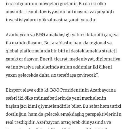
ixracatçılarının mövqeləri güclənir. Bu da iki ölkə
arasında ticarət dövriyyəsinin artmasına və qarşılıqlı
investisiyaların yüksəlməsinə şərait yaradır.
Azərbaycan və BƏƏ əməkdaşlığı yalnız ikitərəfli çərçivə
ilə məhdudlaşmır. Bu tərəfdaşlıq həm də regional və
qlobal platformalarda bir-birini dəstəkləməklə strateji
xarakter daşıyır. Enerji, ticarət, mədəniyyət, diplomatiya
və innovasiya sahələrində atılan addımlar iki ölkəni
yaxın gələcəkdə daha sıx tərəfdaşa çevirəcək”.
Ekspert əlavə edib ki, BƏƏ Prezidentinin Azərbaycana
səfəri iki ölkə münasibətlərində yeni mərhələnin
başlanğıcı kimi qiymətləndirilə bilər. Bu səfər həm tarixi
dostluğun, həm də gələcək əməkdaşlıq perspektivlərinin
real təsdiqidir. Azərbaycan artıq ərəb dünyasında və