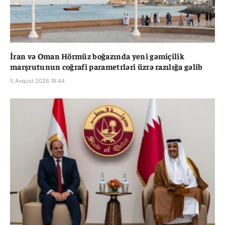
İran və Oman Hörmüz boğazında yeni gəmiçilik
marşrutunun coğrafi parametrləri üzrə razılığa gəlib
5 Avqust 2026 19:44