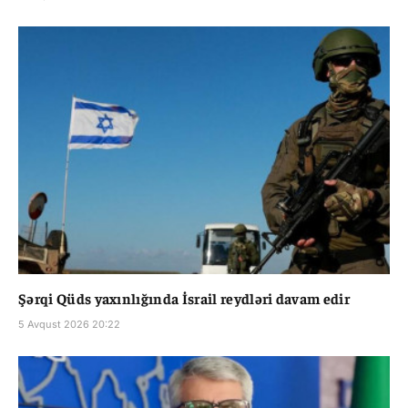
Şərqi Qüds yaxınlığında İsrail reydləri davam edir
5 Avqust 2026 20:22