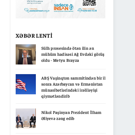
XƏBƏR LENTİ
Sülh prosesində ötən ilin ən
mühüm hadisəsi Ağ Evdəki görüş
oldu - Metyu Brayza
ABŞ Vaşinqton sammitindən bir il
sonra Azərbaycan və Ermənistan
münasibətlərindəki irəliləyişi
qiymətləndirib
Nikol Paşinyan Prezident İlham
Əliyevə zəng edib