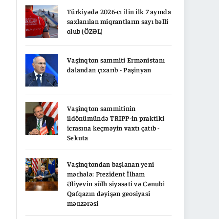
Türkiyədə 2026-cı ilin ilk 7 ayında
saxlanılan miqrantların sayı bəlli
olub (ÖZƏL)
Vaşinqton sammiti Ermənistanı
dalandan çıxarıb - Paşinyan
Vaşinqton sammitinin
ildönümündə TRIPP-in praktiki
icrasına keçməyin vaxtı çatıb -
Sekuta
Vaşinqtondan başlanan yeni
mərhələ: Prezident İlham
Əliyevin sülh siyasəti və Cənubi
Qafqazın dəyişən geosiyasi
mənzərəsi