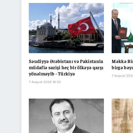
Səudiyyə Ərəbistanı və Pakistanla
Məkkə Bir
müdafiə sazişi heç bir ölkəyə qarşı
birgə bəy
yönəlməyib - Türkiyə
7 Avqust 202
7 Avqust 2026 18:30