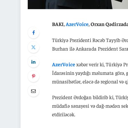
BAKI,
AzerVoice
, Orxan Qədirzad
Türkiyə Prezidenti Rəcəb Tayyib Ər
Burhan ilə Ankarada Prezident Sara
AzerVoice
xəbər verir ki, Türkiyə
İdarəsinin yaydığı məlumata görə, g
münasibətlər, eləcə də regional və 
Prezident Ərdoğan bildirib ki, Türki
müdafiə sənayesi və dağ-mədən sekt
etdiriləcək.