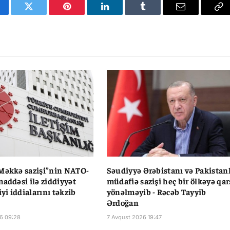
cebook
Twitter
Pinterest
LinkedIn
Tumblr
Email
Co
Li
Məkkə sazişi”nin NATO-
Səudiyyə Ərəbistanı və Pakistan
maddəsi ilə ziddiyyət
müdafiə sazişi heç bir ölkəyə qar
iyi iddialarını təkzib
yönəlməyib - Rəcəb Tayyib
Ərdoğan
6 09:28
7 Avqust 2026 19:47