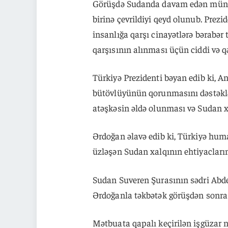
Görüşdə Sudanda davam edən müna
birinə çevrildiyi qeyd olunub. Prez
insanlığa qarşı cinayətlərə bərabər 
qarşısının alınması üçün ciddi və qə
Türkiyə Prezidenti bəyan edib ki, A
bütövlüyünün qorunmasını dəstəklə
atəşkəsin əldə olunması və Sudan x
Ərdoğan əlavə edib ki, Türkiyə huma
üzləşən Sudan xalqının ehtiyacları
Sudan Suveren Şurasının sədri Abde
Ərdoğanla təkbətək görüşdən sonra 
Mətbuata qapalı keçirilən işgüzar n