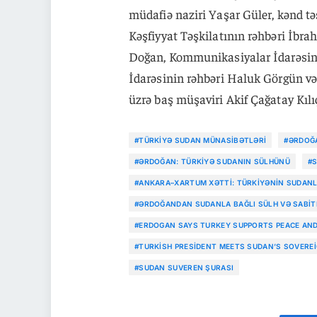
müdafiə naziri Yaşar Güler, kənd tə
Kəşfiyyat Təşkilatının rəhbəri İbr
Doğan, Kommunikasiyalar İdarəsin
İdarəsinin rəhbəri Haluk Görgün və 
üzrə baş müşaviri Akif Çağatay Kılıç
#TÜRKIYƏ SUDAN MÜNASIBƏTLƏRI
#ƏRDOĞA
#ƏRDOĞAN: TÜRKIYƏ SUDANIN SÜLHÜNÜ
#S
#ANKARA–XARTUM XƏTTI: TÜRKIYƏNIN SUDANL
#ƏRDOĞANDAN SUDANLA BAĞLI SÜLH VƏ SABIT
#ERDOGAN SAYS TURKEY SUPPORTS PEACE AND
#TURKISH PRESIDENT MEETS SUDAN’S SOVERE
#SUDAN SUVEREN ŞURASI