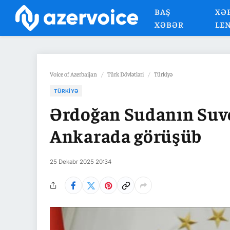
BAŞ
XƏ
XƏBƏR
LE
Voice of Azerbaijan
/
Türk Dövlətləri
/
Türkiyə
TÜRKIYƏ
Ərdoğan Sudanın Suve
Ankarada görüşüb
25 Dekabr 2025 20:34