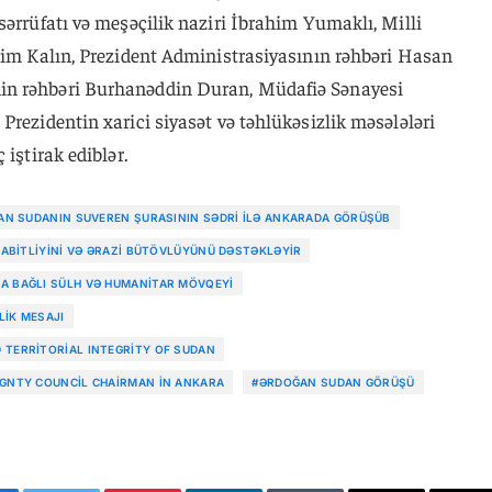
sərrüfatı və meşəçilik naziri İbrahim Yumaklı, Milli
ahim Kalın, Prezident Administrasiyasının rəhbəri Hasan
in rəhbəri Burhanəddin Duran, Müdafiə Sənayesi
Prezidentin xarici siyasət və təhlükəsizlik məsələləri
 iştirak ediblər.
N SUDANIN SUVEREN ŞURASININ SƏDRI ILƏ ANKARADA GÖRÜŞÜB
ABITLIYINI VƏ ƏRAZI BÜTÖVLÜYÜNÜ DƏSTƏKLƏYIR
A BAĞLI SÜLH VƏ HUMANITAR MÖVQEYI
LIK MESAJI
 TERRITORIAL INTEGRITY OF SUDAN
IGNTY COUNCIL CHAIRMAN IN ANKARA
#ƏRDOĞAN SUDAN GÖRÜŞÜ