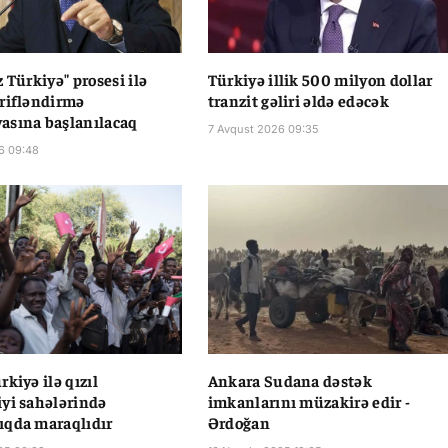
 Türkiyə" prosesi ilə
Türkiyə illik 500 milyon dollar
rifləndirmə
tranzit gəliri əldə edəcək
asına başlanılacaq
7 Avqust 2026 09:35
6 09:48
kiyə ilə qızıl
Ankara Sudana dəstək
yi sahələrində
imkanlarını müzakirə edir -
ıqda maraqlıdır
Ərdoğan