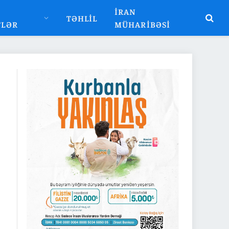
İRAN
TƏHLIL
TLƏR
MÜHARIBƏSI