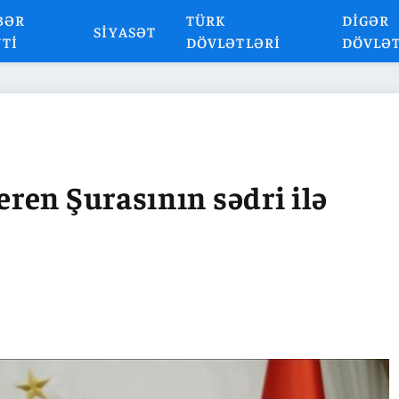
BƏR
TÜRK
DIGƏR
SIYASƏT
NTI
DÖVLƏTLƏRI
DÖVLƏ
ren Şurasının sədri ilə