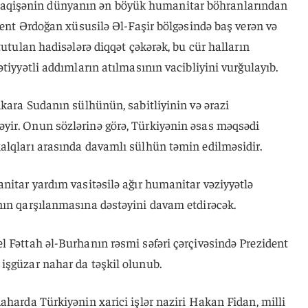
qişənin dünyanın ən böyük humanitar böhranlarından
ident Ərdoğan xüsusilə Əl-Faşir bölgəsində baş verən və
tutulan hadisələrə diqqət çəkərək, bu cür halların
tiyyətli addımların atılmasının vacibliyini vurğulayıb.
nkara Sudanın sülhünün, sabitliyinin və ərazi
yir. Onun sözlərinə görə, Türkiyənin əsas məqsədi
alqları arasında davamlı sülhün təmin edilməsidir.
nitar yardım vasitəsilə ağır humanitar vəziyyətlə
nın qarşılanmasına dəstəyini davam etdirəcək.
l Fəttah əl-Burhanın rəsmi səfəri çərçivəsində Prezident
işgüzar nahar da təşkil olunub.
aharda Türkiyənin xarici işlər naziri Hakan Fidan, milli