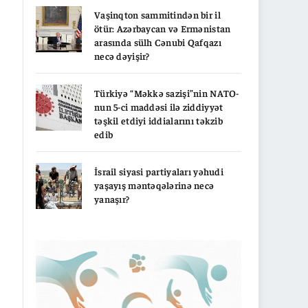
Vaşinqton sammitindən bir il
ötür: Azərbaycan və Ermənistan
arasında sülh Cənubi Qafqazı
necə dəyişir?
Türkiyə “Məkkə sazişi”nin NATO-
nun 5-ci maddəsi ilə ziddiyyət
təşkil etdiyi iddialarını təkzib
edib
İsrail siyasi partiyaları yəhudi
yaşayış məntəqələrinə necə
yanaşır?