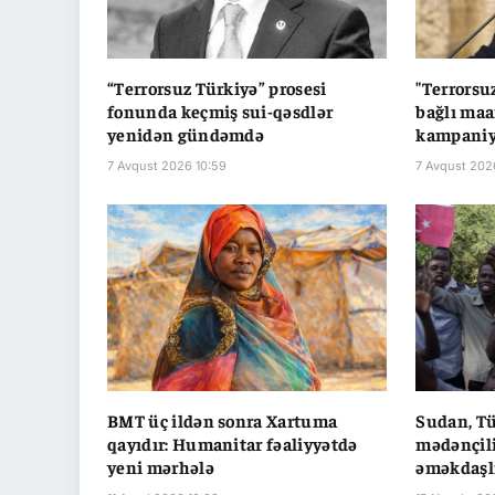
“Terrorsuz Türkiyə” prosesi
"Terrorsuz
fonunda keçmiş sui-qəsdlər
bağlı maa
yenidən gündəmdə
kampaniy
7 Avqust 2026 10:59
7 Avqust 202
BMT üç ildən sonra Xartuma
Sudan, Tür
qayıdır: Humanitar fəaliyyətdə
mədənçili
yeni mərhələ
əməkdaşl