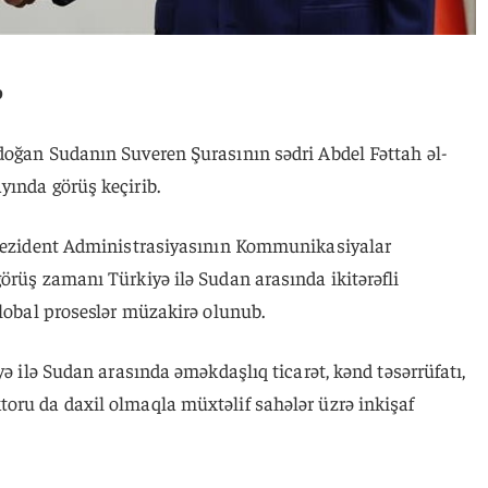
ə
doğan Sudanın Suveren Şurasının sədri Abdel Fəttah əl-
yında görüş keçirib.
 Prezident Administrasiyasının Kommunikasiyalar
örüş zamanı Türkiyə ilə Sudan arasında ikitərəfli
qlobal proseslər müzakirə olunub.
yə ilə Sudan arasında əməkdaşlıq ticarət, kənd təsərrüfatı,
oru da daxil olmaqla müxtəlif sahələr üzrə inkişaf