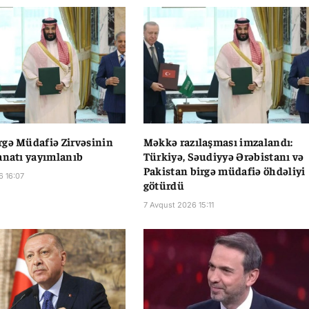
gə Müdafiə Zirvəsinin
Məkkə razılaşması imzalandı:
anatı yayımlanıb
Türkiyə, Səudiyyə Ərəbistanı və
Pakistan birgə müdafiə öhdəliyi
6 16:07
götürdü
7 Avqust 2026 15:11