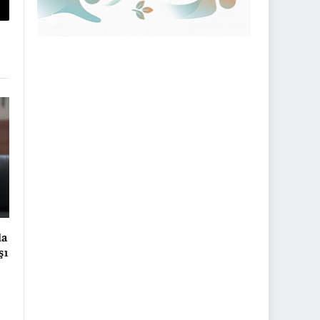
py
nk
la
şı