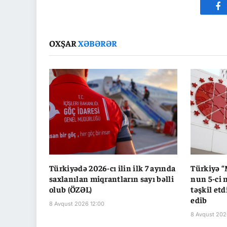
Fa
OXŞAR
XƏBƏRƏR
Türkiyədə 2026-cı ilin ilk 7 ayında
Türkiyə “
saxlanılan miqrantların sayı bəlli
nun 5-ci 
olub (ÖZƏL)
təşkil etd
edib
8 Avqust 2026 12:00
8 Avqust 202