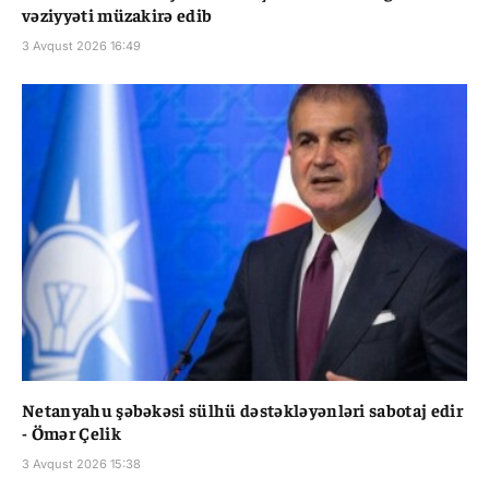
vəziyyəti müzakirə edib
3 Avqust 2026 16:49
Netanyahu şəbəkəsi sülhü dəstəkləyənləri sabotaj edir
- Ömər Çelik
3 Avqust 2026 15:38