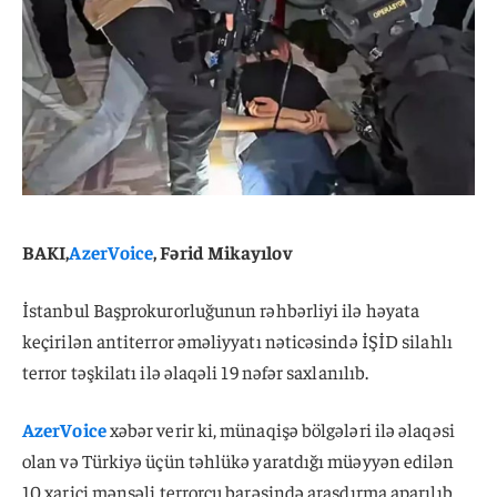
BAKI,
AzerVoice
, Fərid Mikayılov
İstanbul Başprokurorluğunun rəhbərliyi ilə həyata
keçirilən antiterror əməliyyatı nəticəsində İŞİD silahlı
terror təşkilatı ilə əlaqəli 19 nəfər saxlanılıb.
AzerVoice
xəbər verir ki, münaqişə bölgələri ilə əlaqəsi
olan və Türkiyə üçün təhlükə yaratdığı müəyyən edilən
10 xarici mənşəli terrorçu barəsində araşdırma aparılıb.