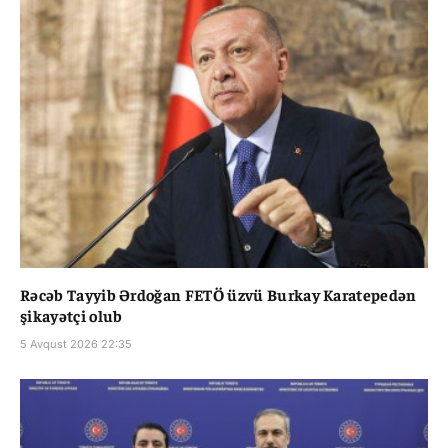
Rəcəb Tayyib Ərdoğan FETÖ üzvü Burkay Karatepedən
şikayətçi olub
5 Avqust 2026 22:35