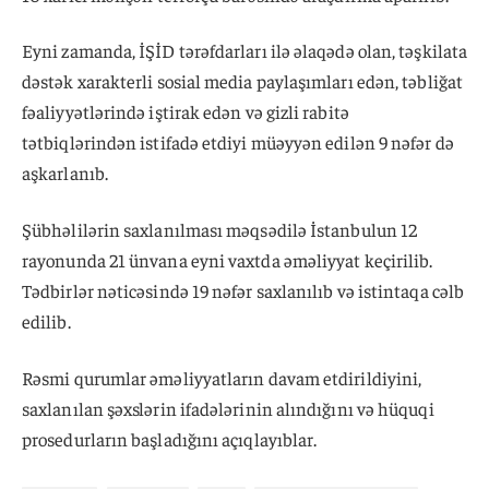
Eyni zamanda, İŞİD tərəfdarları ilə əlaqədə olan, təşkilata
dəstək xarakterli sosial media paylaşımları edən, təbliğat
fəaliyyətlərində iştirak edən və gizli rabitə
tətbiqlərindən istifadə etdiyi müəyyən edilən 9 nəfər də
aşkarlanıb.
Şübhəlilərin saxlanılması məqsədilə İstanbulun 12
rayonunda 21 ünvana eyni vaxtda əməliyyat keçirilib.
Tədbirlər nəticəsində 19 nəfər saxlanılıb və istintaqa cəlb
edilib.
Rəsmi qurumlar əməliyyatların davam etdirildiyini,
saxlanılan şəxslərin ifadələrinin alındığını və hüquqi
prosedurların başladığını açıqlayıblar.