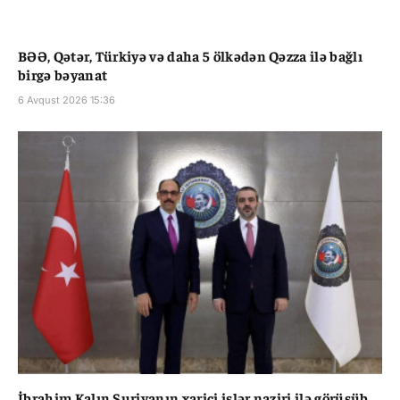
BƏƏ, Qətər, Türkiyə və daha 5 ölkədən Qəzza ilə bağlı
birgə bəyanat
6 Avqust 2026 15:36
İbrahim Kalın Suriyanın xarici işlər naziri ilə görüşüb