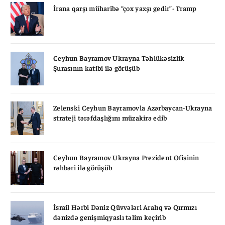
İrana qarşı müharibə “çox yaxşı gedir”- Tramp
Ceyhun Bayramov Ukrayna Təhlükəsizlik
Şurasının katibi ilə görüşüb
Zelenski Ceyhun Bayramovla Azərbaycan-Ukrayna
strateji tərəfdaşlığını müzakirə edib
Ceyhun Bayramov Ukrayna Prezident Ofisinin
rəhbəri ilə görüşüb
İsrail Hərbi Dəniz Qüvvələri Aralıq və Qırmızı
dənizdə genişmiqyaslı təlim keçirib