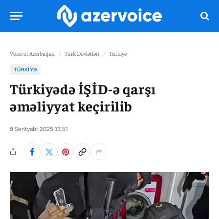
Voice of Azerbaijan
/
Türk Dövlətləri
/
Türkiyə
TÜRKIYƏ
Türkiyədə İŞİD-ə qarşı
əməliyyat keçirilib
9 Sentyabr 2025 13:51