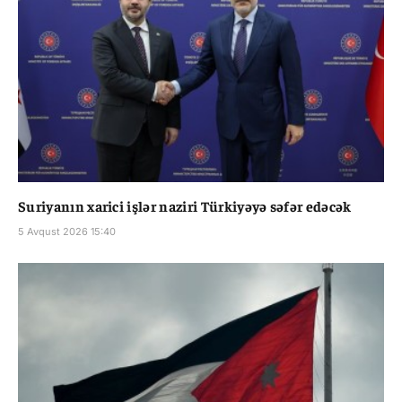
Suriyanın xarici işlər naziri Türkiyəyə səfər edəcək
5 Avqust 2026 15:40