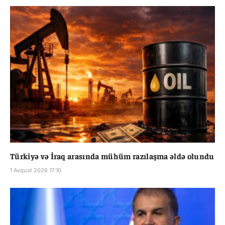
Türkiyə və İraq arasında mühüm razılaşma əldə olundu
1 Avqust 2026 17:10