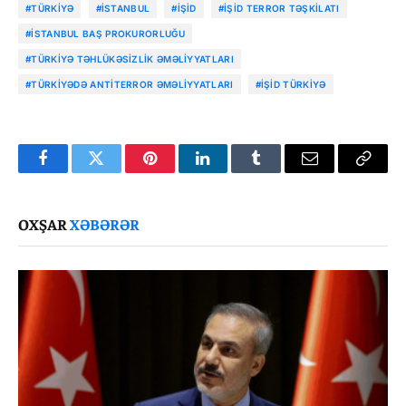
#TÜRKIYƏ
#İSTANBUL
#İŞİD
#İŞİD TERROR TƏŞKILATI
#İSTANBUL BAŞ PROKURORLUĞU
#TÜRKIYƏ TƏHLÜKƏSIZLIK ƏMƏLIYYATLARI
#TÜRKIYƏDƏ ANTITERROR ƏMƏLIYYATLARI
#İŞİD TÜRKIYƏ
Facebook
Twitter
Pinterest
LinkedIn
Tumblr
Email
Copy
Link
OXŞAR
XƏBƏRƏR