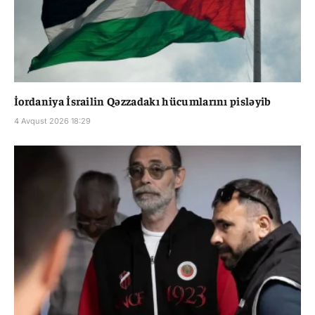
İordaniya İsrailin Qəzzadakı hücumlarını pisləyib
4 Avqust 2026 18:29