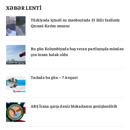
XƏBƏR LENTİ
Türkiyədə içməli su mənbəyində 31 ildir fasiləsiz
Qurani-Kərim oxunur
Bu gün Kolumbiyada baş verən partlayışda mindən
çox insan həlak oldu
Tarixdə bu gün – 7 Avqust
ABŞ İrana qarşı dəniz blokadasını genişləndirib