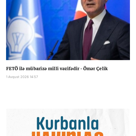
FETÖ ilə mübarizə milli vəzifədir - Ömər Çelik
1 Avqust 2026 14:57