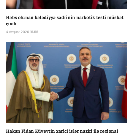
Həbs olunan bələdiyyə sədrinin narkotik testi müsbət
çıxıb
4 Avqust 2026 15:55
Hakan Fidan Küveytin xarici işlər naziri ilə regional