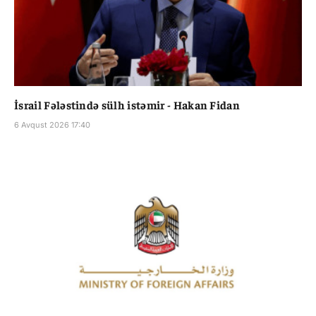
İsrail Fələstində sülh istəmir - Hakan Fidan
6 Avqust 2026 17:40