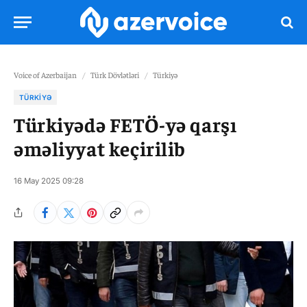
Voice of Azerbaijan
/
Türk Dövlətləri
/
Türkiyə
TÜRKIYƏ
Türkiyədə FETÖ-yə qarşı
əməliyyat keçirilib
16 May 2025 09:28