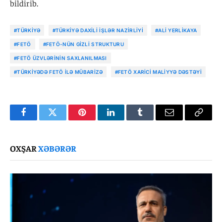
bildirib.
#TÜRKIYƏ
#TÜRKIYƏ DAXILI İŞLƏR NAZIRLIYI
#ALI YERLIKAYA
#FETÖ
#FETÖ-NÜN GIZLI STRUKTURU
#FETÖ ÜZVLƏRININ SAXLANILMASI
#TÜRKIYƏDƏ FETÖ ILƏ MÜBARIZƏ
#FETÖ XARICI MALIYYƏ DƏSTƏYI
Facebook
Twitter
Pinterest
LinkedIn
Tumblr
Email
Copy
Link
OXŞAR
XƏBƏRƏR