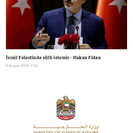
İsrail Fələstində sülh istəmir - Hakan Fidan
6 Avqust 2026 17:40