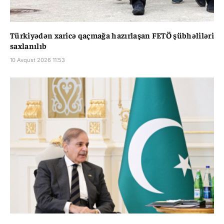
Türkiyədən xaricə qaçmağa hazırlaşan FETÖ şübhəliləri
saxlanılıb
10 Avqust 2026 11:53