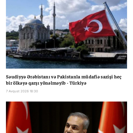
Səudiyyə Ərəbistanı və Pakistanla müdafiə sazişi heç
bir ölkəyə qarşı yönəlməyib - Türkiyə
7 Avqust 2026 18:30