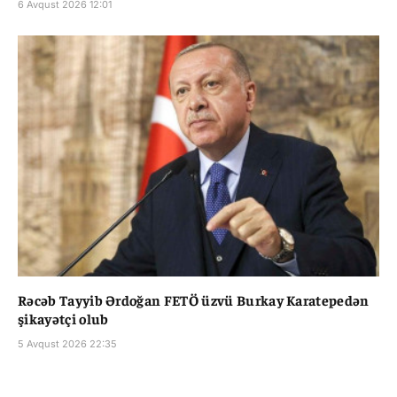
6 Avqust 2026 12:01
Rəcəb Tayyib Ərdoğan FETÖ üzvü Burkay Karatepedən
şikayətçi olub
5 Avqust 2026 22:35