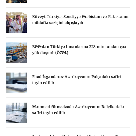
Küveyt Türkiyə, Səudiyyə Ərəbistanı və Pakistanın
müdafiə sazişini alqışlayıb
BƏƏ-dən Türkiyə limanlarına 223 min tondan çox
yük daşınıb (ÖZƏL)
Fuad İsgəndərov Azərbaycanın Polşadakı səfiri
təyin edilib
Məmməd Əhmədzadə Azərbaycanın Belçikadakı
səfiri təyin edilib