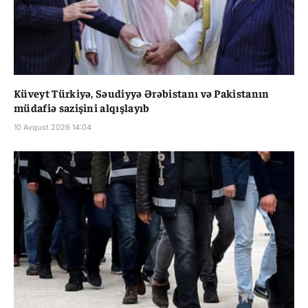
Küveyt Türkiyə, Səudiyyə Ərəbistanı və Pakistanın
müdafiə sazişini alqışlayıb
10 Avqust 2026 14:04