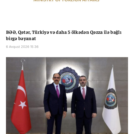
BƏƏ, Qətər, Türkiyə və daha 5 ölkədən Qəzza ilə bağlı
birgə bəyanat
6 Avqust 2026 15:36