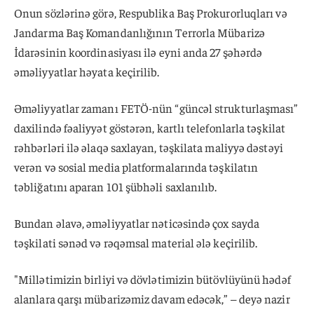
Onun sözlərinə görə, Respublika Baş Prokurorluqları və
Jandarma Baş Komandanlığının Terrorla Mübarizə
İdarəsinin koordinasiyası ilə eyni anda 27 şəhərdə
əməliyyatlar həyata keçirilib.
Əməliyyatlar zamanı FETÖ-nün “güncəl strukturlaşması”
daxilində fəaliyyət göstərən, kartlı telefonlarla təşkilat
rəhbərləri ilə əlaqə saxlayan, təşkilata maliyyə dəstəyi
verən və sosial media platformalarında təşkilatın
təbliğatını aparan 101 şübhəli saxlanılıb.
Bundan əlavə, əməliyyatlar nəticəsində çox sayda
təşkilati sənəd və rəqəmsal material ələ keçirilib.
"Millətimizin birliyi və dövlətimizin bütövlüyünü hədəf
alanlara qarşı mübarizəmiz davam edəcək,” – deyə nazir