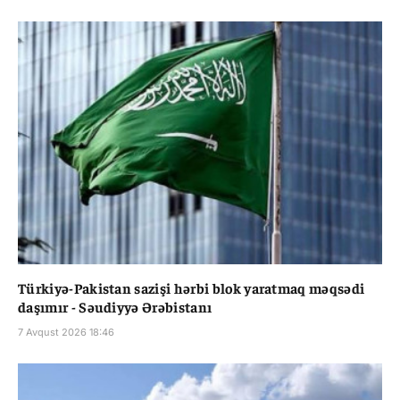
Türkiyə-Pakistan sazişi hərbi blok yaratmaq məqsədi
daşımır - Səudiyyə Ərəbistanı
7 Avqust 2026 18:46