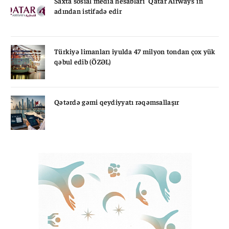
Saxta sosial media hesabları "Qatar Airways"in
adından istifadə edir
Türkiyə limanları iyulda 47 milyon tondan çox yük
qəbul edib (ÖZƏL)
Qətərdə gəmi qeydiyyatı rəqəmsallaşır