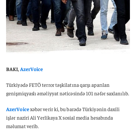
BAKI,
AzerVoice
Türkiyədə FETÖ terror təşkilatına qarşı aparılan
genişmiqyaslı əməliyyat nəticəsində 101 nəfər saxlanılıb.
AzerVoice
xəbər verir ki, bu barədə Türkiyənin daxili
işlər naziri Ali Yerlikaya X sosial media hesabında
məlumat verib.