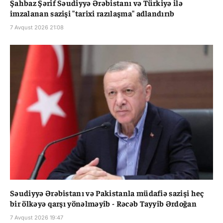
Şahbaz Şərif Səudiyyə Ərəbistanı və Türkiyə ilə
imzalanan sazişi "tarixi razılaşma" adlandırıb
7 Avqust 2026 21:08
Səudiyyə Ərəbistanı və Pakistanla müdafiə sazişi heç
bir ölkəyə qarşı yönəlməyib - Rəcəb Tayyib Ərdoğan
7 Avqust 2026 19:47