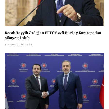
Rəcəb Tayyib Ərdoğan FETÖ üzvü Burkay Karatepedən
şikayətçi olub
5 Avqust 2026 22:35