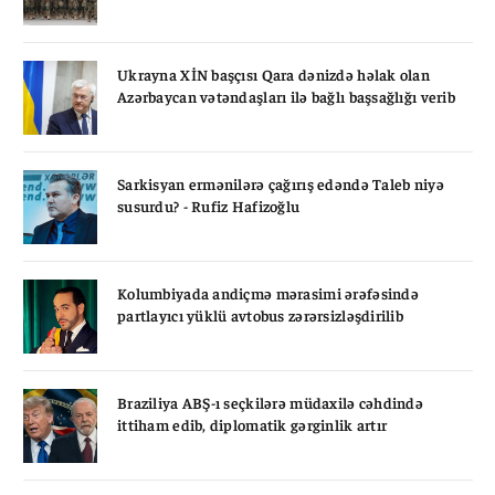
Ukrayna XİN başçısı Qara dənizdə həlak olan
Azərbaycan vətəndaşları ilə bağlı başsağlığı verib
Sarkisyan ermənilərə çağırış edəndə Taleb niyə
susurdu? - Rufiz Hafizoğlu
Kolumbiyada andiçmə mərasimi ərəfəsində
partlayıcı yüklü avtobus zərərsizləşdirilib
Braziliya ABŞ-ı seçkilərə müdaxilə cəhdində
ittiham edib, diplomatik gərginlik artır