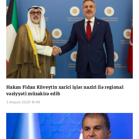
Hakan Fidan Küveytin xarici işlər naziri ilə regional
vəziyyəti müzakirə edib
3 Avqust 2026 16:49