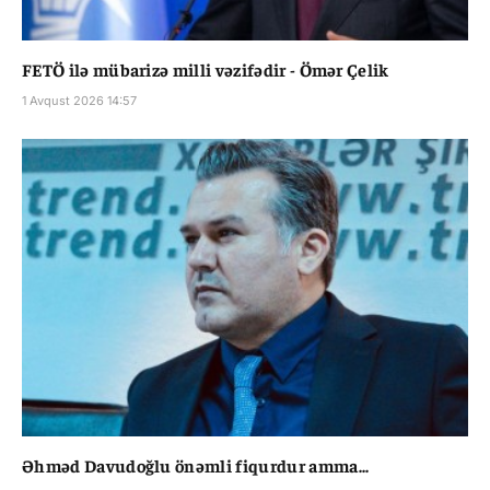
FETÖ ilə mübarizə milli vəzifədir - Ömər Çelik
1 Avqust 2026 14:57
Əhməd Davudoğlu önəmli fiqurdur amma...