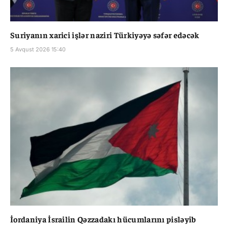
Suriyanın xarici işlər naziri Türkiyəyə səfər edəcək
5 Avqust 2026 15:40
İordaniya İsrailin Qəzzadakı hücumlarını pisləyib