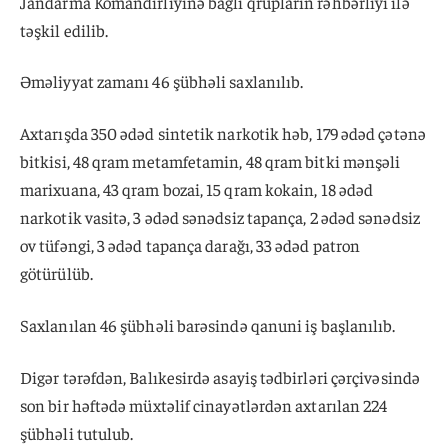
Jandarma Komandirliyinə bağlı qrupların rəhbərliyi ilə
təşkil edilib.
Əməliyyat zamanı 46 şübhəli saxlanılıb.
Axtarışda 350 ədəd sintetik narkotik həb, 179 ədəd çətənə
bitkisi, 48 qram metamfetamin, 48 qram bitki mənşəli
marixuana, 43 qram bozai, 15 qram kokain, 18 ədəd
narkotik vasitə, 3 ədəd sənədsiz tapança, 2 ədəd sənədsiz
ov tüfəngi, 3 ədəd tapança darağı, 33 ədəd patron
götürülüb.
Saxlanılan 46 şübhəli barəsində qanuni iş başlanılıb.
Digər tərəfdən, Balıkesirdə asayiş tədbirləri çərçivəsində
son bir həftədə müxtəlif cinayətlərdən axtarılan 224
şübhəli tutulub.