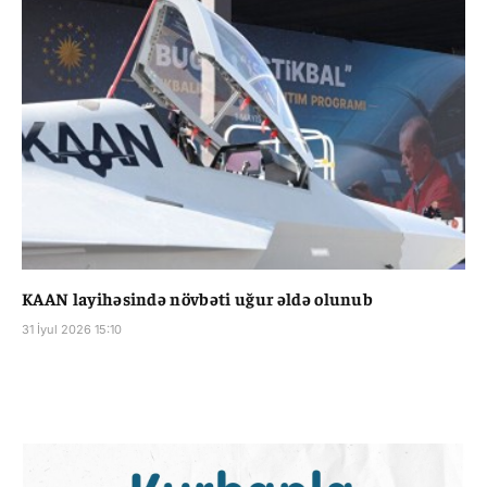
KAAN layihəsində növbəti uğur əldə olunub
31 İyul 2026 15:10