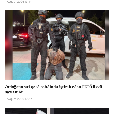
1 Avqust 2026 13:14
Ərdoğana sui-qəsd cəhdində iştirak edən FETÖ üzvü
saxlanıldı
1 Avqust 2026 10:57