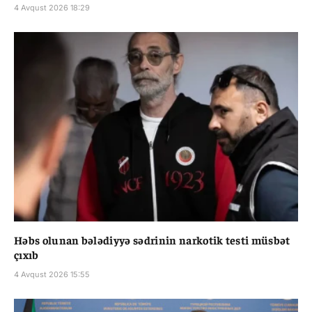
4 Avqust 2026 18:29
Həbs olunan bələdiyyə sədrinin narkotik testi müsbət
çıxıb
4 Avqust 2026 15:55