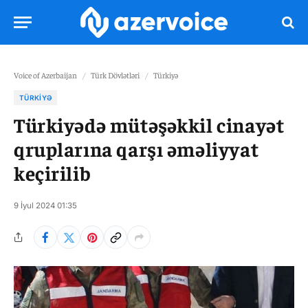
Voice of Azerbaijan
/
Türk Dövlətləri
/
Türkiyə
TÜRKIYƏ
Türkiyədə mütəşəkkil cinayət
qruplarına qarşı əməliyyat
keçirilib
9 İyul 2024 01:35