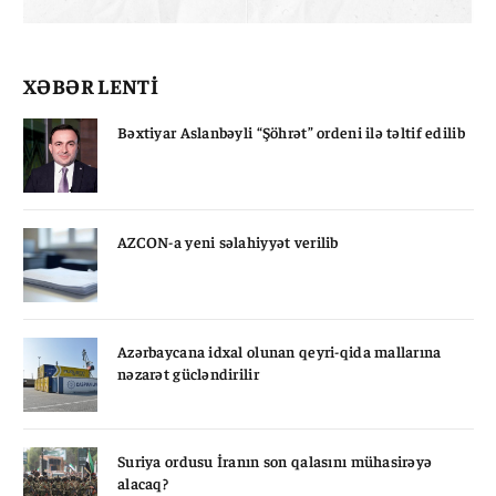
XƏBƏR LENTİ
Bəxtiyar Aslanbəyli “Şöhrət” ordeni ilə təltif edilib
AZCON-a yeni səlahiyyət verilib
Azərbaycana idxal olunan qeyri-qida mallarına
nəzarət gücləndirilir
Suriya ordusu İranın son qalasını mühasirəyə
alacaq?