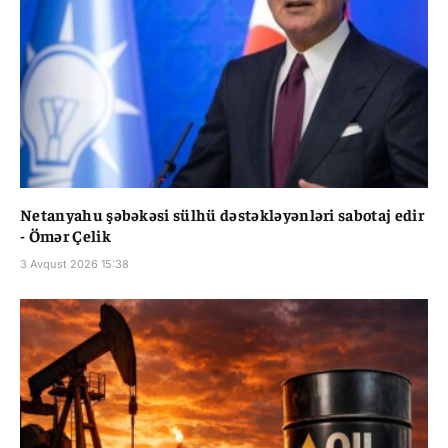
Netanyahu şəbəkəsi sülhü dəstəkləyənləri sabotaj edir
- Ömər Çelik
3 Avqust 2026 15:38