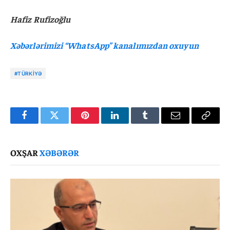
Hafiz Rufizoğlu
Xəbərlərimizi “WhatsApp” kanalımızdan oxuyun
#TÜRKIYƏ
Facebook
Twitter
Pinterest
LinkedIn
Tumblr
Email
Copy
Link
OXŞAR
XƏBƏRƏR