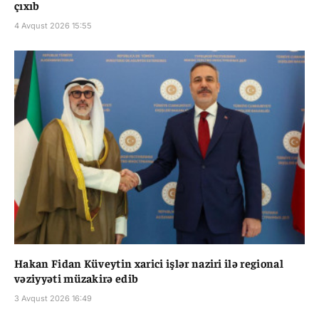
çıxıb
4 Avqust 2026 15:55
Hakan Fidan Küveytin xarici işlər naziri ilə regional
vəziyyəti müzakirə edib
3 Avqust 2026 16:49