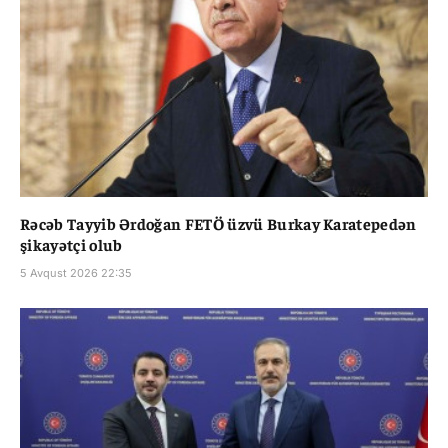
Rəcəb Tayyib Ərdoğan FETÖ üzvü Burkay Karatepedən
şikayətçi olub
5 Avqust 2026 22:35