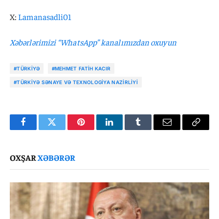
X:
Lamanasadli01
Xəbərlərimizi “WhatsApp” kanalımızdan oxuyun
#TÜRKIYƏ
#MEHMET FATIH KACIR
#TÜRKIYƏ SƏNAYE VƏ TEXNOLOGIYA NAZIRLIYI
Facebook
Twitter
Pinterest
LinkedIn
Tumblr
Email
Copy
Link
OXŞAR
XƏBƏRƏR