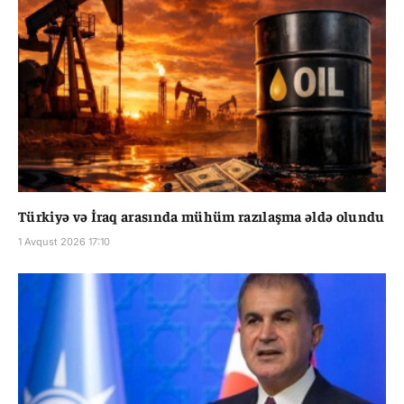
Türkiyə və İraq arasında mühüm razılaşma əldə olundu
1 Avqust 2026 17:10