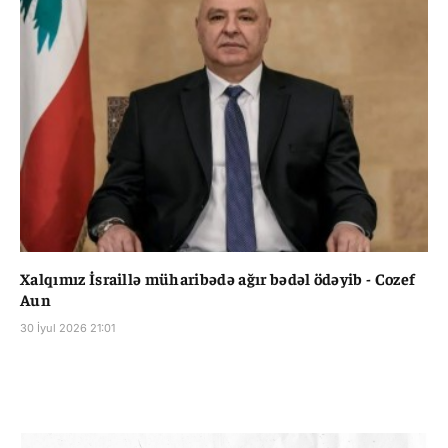
Xalqımız İsraillə müharibədə ağır bədəl ödəyib - Cozef
Aun
30 İyul 2026 21:01