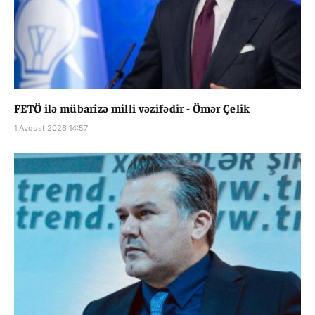
FETÖ ilə mübarizə milli vəzifədir - Ömər Çelik
1 Avqust 2026 14:57