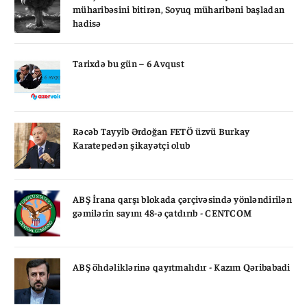
müharibəsini bitirən, Soyuq müharibəni başladan
hadisə
Tarixdə bu gün – 6 Avqust
Rəcəb Tayyib Ərdoğan FETÖ üzvü Burkay
Karatepedən şikayətçi olub
ABŞ İrana qarşı blokada çərçivəsində yönləndirilən
gəmilərin sayını 48-ə çatdırıb - CENTCOM
ABŞ öhdəliklərinə qayıtmalıdır - Kazım Qəribabadi