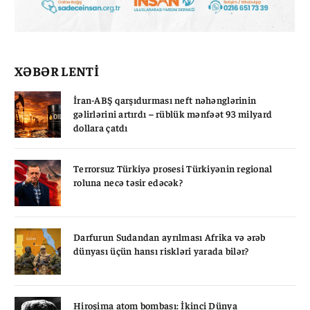
XƏBƏR LENTİ
İran-ABŞ qarşıdurması neft nəhənglərinin
gəlirlərini artırdı – rüblük mənfəət 93 milyard
dollara çatdı
Terrorsuz Türkiyə prosesi Türkiyənin regional
roluna necə təsir edəcək?
Darfurun Sudandan ayrılması Afrika və ərəb
dünyası üçün hansı riskləri yarada bilər?
Hiroşima atom bombası: İkinci Dünya