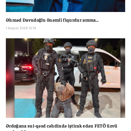
Əhməd Davudoğlu önəmli fiqurdur amma...
1 Avqust 2026 13:14
Ərdoğana sui-qəsd cəhdində iştirak edən FETÖ üzvü