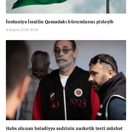
İordaniya İsrailin Qəzzadakı hücumlarını pisləyib
4 Avqust 2026 18:29
Həbs olunan bələdiyyə sədrinin narkotik testi müsbət