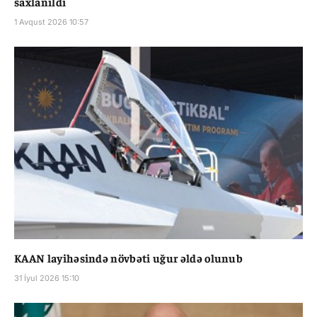
saxlanıldı
1 Avqust 2026 10:57
KAAN layihəsində növbəti uğur əldə olunub
31 İyul 2026 15:10