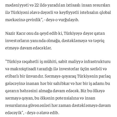
mədəniyyəti və 22 ildə yaradılan ixtisaslı insan resursları
ilə Türkiyəni əlavə dəyərli və keyfiyyətli istehsalın qlobal
mərkəzinə çevirdik”, - deyə o vurğulayıb.
Nazir Kacır onu da qeyd edib ki, Türkiyəyə dəyər qatan
investorların yanında olmağa, dəstəkləməyə və təşviq
etməyə davam edəcəklər.
"Türkiyə rəqabətli iş mühiti, sabit maliyyə infrastrukturu
və makroiqtisadi tarazlığı ilə investorlar üçün sərfəli və
etibarlı bir ünvandır. Sərmayə qoyaraq Türkiyənin parlaq
gələcəyinə inanan hər bir sahibkar və hər bir iş adamı bu
qərarın bəhrəsini almağa davam edəcək. Biz bu ölkəyə
sərmayə qoyan, bu ölkənin potensialına və insan
resurslarına güvənənləri hər zaman dəstəkləməyə davam
edəcəyik", - deyə o əlavə edib.