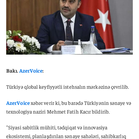
Bakı.
AzerVoice
:
Türkiyə qlobal keyfiyyətli istehsalın mərkəzinə çevrilib.
AzerVoice
xəbər verir ki, bu barədə Türkiyənin sənaye və
texnologiya naziri Mehmet Fatih Kacır bildirib.
"Siyasi sabitlik mühiti, tədqiqat və innovasiya
ekosistemi, planlaşdırılan sənaye sahələri, sahibkarlıq