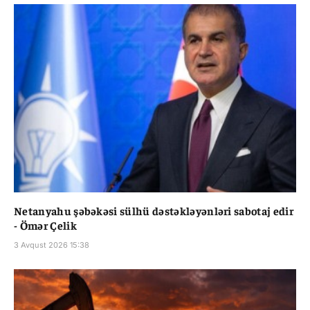
Netanyahu şəbəkəsi sülhü dəstəkləyənləri sabotaj edir
- Ömər Çelik
3 Avqust 2026 15:38