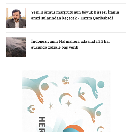
Yeni Hörmüz marşrutunun böyük hissəsi İranın
ərazi sularından keçəcək - Kazım Qəribabadi
İndoneziyanın Halmahera adasında 5,5 bal
gücündə zəlzələ baş verib