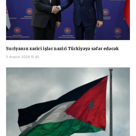
Suriyanın xarici işlər naziri Türkiyəyə səfər edəcək
5 Avqust 2026 15:40