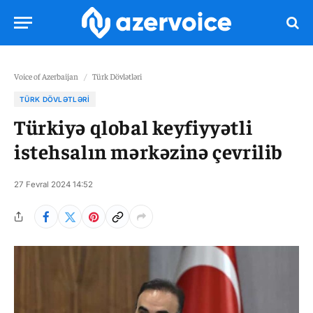
Voice of Azerbaijan
/
Türk Dövlətləri
TÜRK DÖVLƏTLƏRI
Türkiyə qlobal keyfiyyətli
istehsalın mərkəzinə çevrilib
27 Fevral 2024 14:52