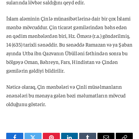
sularında lövbər saldığını qeyd edir.
İslam aləminin Çinlə münasibətlərinə dair bir çox İslami
mənbə mövcuddur. Çin ticarət gəmilərindən bəhs edən
ən qədim mənbələrdən biri, Hz. Ömərə (r.a.) göndərilmiş,
14 (635) tarixli sənəddir. Bu sənəddə Ramazan və ya Şaban
ayında Utba ibn Qazvanın Übülləni fəthindən sonra bu
bölgəyə Oman, Bəhreyn, Fars, Hindistan və Çindən
gəmilərin gəldiyi bildirilir.
Nəticə olaraq, Çin mənbələri və Çinli müsəlmanların
ənənələri bu mənaya gələn bəzi məlumatların mövcud
olduğunu göstərir.