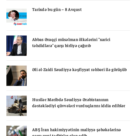
Tarixdə bu gün – 8 Avqust
Abbas Əraqçi müsəlman ölkələrini "xarici
təhdidlərə" qarşı birliyə çağırıb
Əli əl-Zaidi Səudiyyə kəşfiyyat rəhbəri ilə görüşüb
Husilər Məribdə Səudiyyə Ərəbistanının
dəstəklədiyi qüvvələri vurduqlarını iddia ediblər
ABŞ İran hakimiyyətinin maliyyə şəbəkələrinə
qarşı yeni tədbirlər elan edib