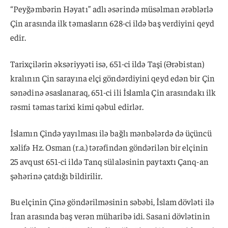
“Peyğəmbərin Həyatı” adlı əsərində müsəlman ərəblərlə
Çin arasında ilk təmasların 628-ci ildə baş verdiyini qeyd
edir.
Tarixçilərin əksəriyyəti isə, 651-ci ildə Taşi (Ərəbistan)
kralının Çin sarayına elçi göndərdiyini qeyd edən bir Çin
sənədinə əsaslanaraq, 651-ci ili İslamla Çin arasındakı ilk
rəsmi təmas tarixi kimi qəbul edirlər.
İslamın Çində yayılması ilə bağlı mənbələrdə də üçüncü
xəlifə Hz. Osman (r.a.) tərəfindən göndərilən bir elçinin
25 avqust 651-ci ildə Tanq sülaləsinin paytaxtı Çanq-an
şəhərinə çatdığı bildirilir.
Bu elçinin Çinə göndərilməsinin səbəbi, İslam dövləti ilə
İran arasında baş verən müharibə idi. Sasani dövlətinin