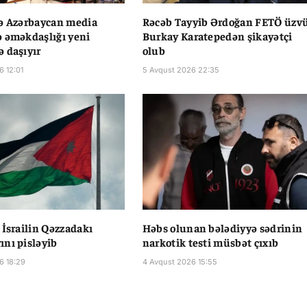
ə Azərbaycan media
Rəcəb Tayyib Ərdoğan FETÖ üzv
 əməkdaşlığı yeni
Burkay Karatepedən şikayətçi
 daşıyır
olub
6 12:01
5 Avqust 2026 22:35
 İsrailin Qəzzadakı
Həbs olunan bələdiyyə sədrinin
nı pisləyib
narkotik testi müsbət çıxıb
6 18:29
4 Avqust 2026 15:55