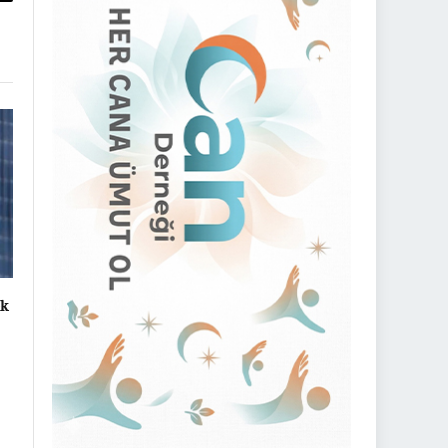
py
nk
ok