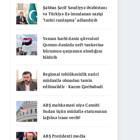
Şahbaz Şərif Səudiyyə Ərəbistanı
və Türkiyə ilə imzalanan sazişi
"tarixi razılaşma" adlandırıb
Yəmən hərbi dəniz qüvvələri
Qırmızı dənizdə neft tankerinə
hücumun qarşısının alındığını
bildirib
Regional təhlükəsizlik xarici
müdaxilə olmadan təmin
edilməlidir - Kazım Qəribabadi
ABŞ məhkəməsi niyə Cənubi
Sudan üçün müdafiə statusunun
ləğvinə icazə verib?
ABŞ Prezidenti media