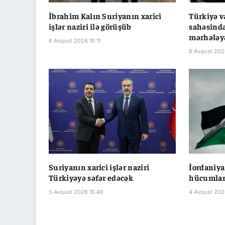
İbrahim Kalın Suriyanın xarici
Türkiyə v
işlər naziri ilə görüşüb
sahəsində
mərhələyə
6 Avqust 2026 15:11
6 Avqust 202
Suriyanın xarici işlər naziri
İordaniya
Türkiyəyə səfər edəcək
hücumları
5 Avqust 2026 15:40
4 Avqust 202