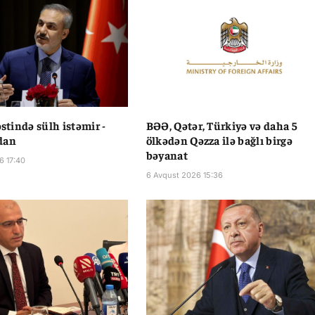
əstində sülh istəmir -
BƏƏ, Qətər, Türkiyə və daha 5
dan
ölkədən Qəzza ilə bağlı birgə
bəyanat
6 17:40
6 Avqust 2026 15:36