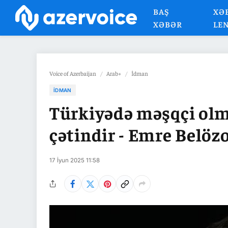
BAŞ
XƏ
XƏBƏR
LE
Voice of Azerbaijan
/
Arab+
/
İdman
İDMAN
Türkiyədə məşqçi ol
çətindir - Emre Belöz
17 İyun 2025 11:58