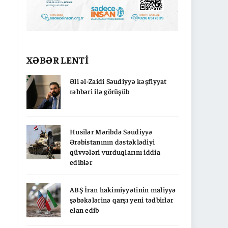
XƏBƏR LENTİ
Əli əl-Zaidi Səudiyyə kəşfiyyat
rəhbəri ilə görüşüb
Husilər Məribdə Səudiyyə
Ərəbistanının dəstəklədiyi
qüvvələri vurduqlarını iddia
ediblər
ABŞ İran hakimiyyətinin maliyyə
şəbəkələrinə qarşı yeni tədbirlər
elan edib