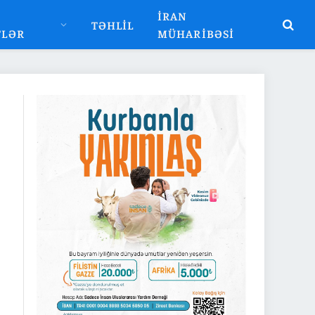
İRAN
TƏHLIL
TLƏR
MÜHARIBƏSI