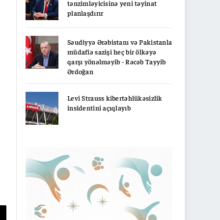
tənzimləyicisinə yeni təyinat
planlaşdırır
Səudiyyə Ərəbistanı və Pakistanla
müdafiə sazişi heç bir ölkəyə
qarşı yönəlməyib - Rəcəb Tayyib
Ərdoğan
Levi Strauss kibertəhlükəsizlik
insidentini açıqlayıb