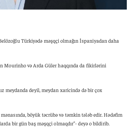
Belözoğlu Türkiyədə məşqçi olmağın İspaniyadan daha
nin Mourinho və Arda Güler haqqında da fikirlərini
lnız meydanda deyil, meydan xaricində də bir çox
 mənasında, böyük təcrübə və təmkin tələb edir. Hədəfim
larda bir gün baş məşqçi olmaqdır”- deyə o bildirib.