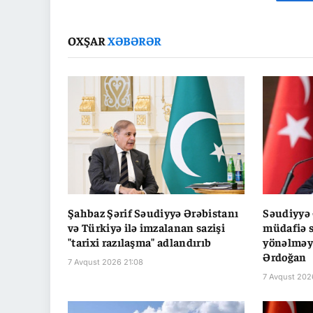
Fa
OXŞAR
XƏBƏRƏR
Şahbaz Şərif Səudiyyə Ərəbistanı
Səudiyyə 
və Türkiyə ilə imzalanan sazişi
müdafiə s
"tarixi razılaşma" adlandırıb
yönəlməyi
Ərdoğan
7 Avqust 2026 21:08
7 Avqust 202