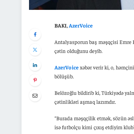
BAKI,
AzerVoice
Antalyasporun baş məşqçisi Emre 
çətin olduğunu deyib.
AzerVoice
xəbər verir ki, o, həmçi
bölüşüb.
Belözoğlu bildirib ki, Türkiyədə ya
çətinlikləri aşmaq lazımdır.
“Burada məşqçilik etmək, sözün əsl
isə futbolçu kimi çıxış etdiyim klub