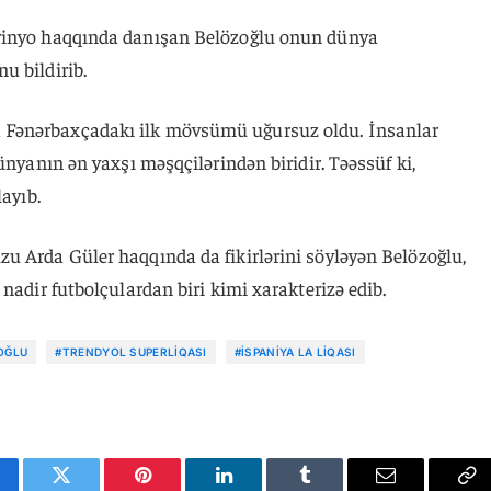
rinyo haqqında danışan Belözoğlu onun dünya
u bildirib.
Fənərbaxçadakı ilk mövsümü uğursuz oldu. İnsanlar
ünyanın ən yaxşı məşqçilərindən biridir. Təəssüf ki,
layıb.
u Arda Güler haqqında da fikirlərini söyləyən Belözoğlu,
nadir futbolçulardan biri kimi xarakterizə edib.
OĞLU
#TRENDYOL SUPERLIQASI
#İSPANIYA LA LIQASI