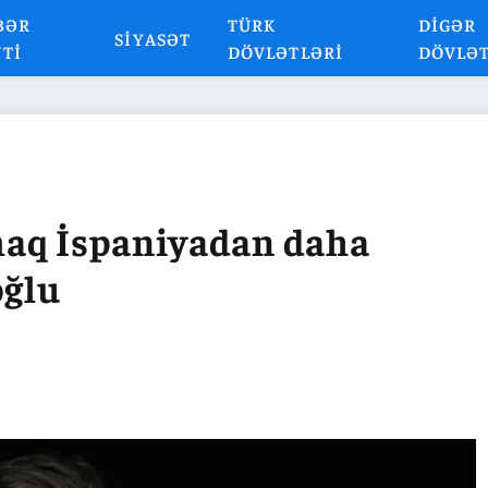
BƏR
TÜRK
DIGƏR
SIYASƏT
NTI
DÖVLƏTLƏRI
DÖVLƏ
maq İspaniyadan daha
oğlu