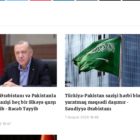
cebook
Twitter
Pinterest
LinkedIn
Tumblr
Email
Co
Li
Ərəbistanı və Pakistanla
Türkiyə-Pakistan sazişi hərbi bl
azişi heç bir ölkəyə qarşı
yaratmaq məqsədi daşımır -
b - Rəcəb Tayyib
Səudiyyə Ərəbistanı
7 Avqust 2026 18:46
6 19:47