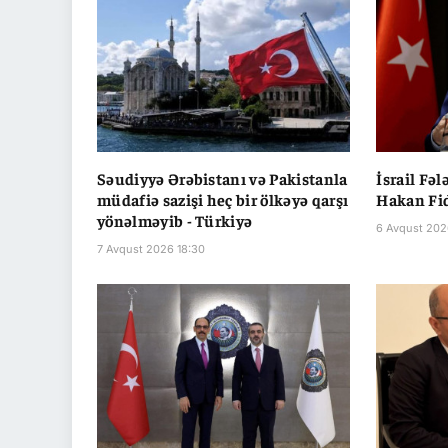
Səudiyyə Ərəbistanı və Pakistanla
İsrail Fəl
müdafiə sazişi heç bir ölkəyə qarşı
Hakan Fi
yönəlməyib - Türkiyə
6 Avqust 202
7 Avqust 2026 18:30