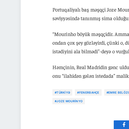
Portuqaliyalı baş məşqçi Joze Mou
səviyyəsində tanınmış sima olduğun
“Mourinho böyük məşqçidir. Amma 
ondan çox şey gözləyirdi, çünki o, d
istədiyini ala bilmədi”-deyə o vurğu
Həmçinin, Real Madridin gənc ulduz
onu “ilahidən gələn istedada” malik 
#TÜRKIYƏ
#FENERBAHÇE
#EMRE BELÖZ
#JOZE MOURINYO