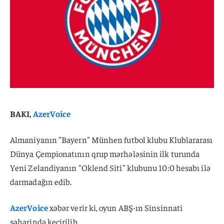
BAKI,
AzerVoice
Almaniyanın "Bayern" Münhen futbol klubu Klublararası
Dünya Çempionatının qrup mərhələsinin ilk turunda
Yeni Zelandiyanın "Oklend Siti" klubunu 10:0 hesabı ilə
darmadağın edib.
AzerVoice
xəbər verir ki, oyun ABŞ-ın Sinsinnati
şəhərində keçirilib.