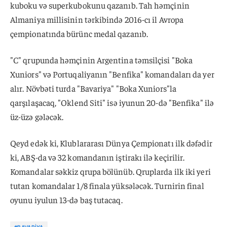
kuboku və superkubokunu qazanıb. Tah həmçinin
Almaniya millisinin tərkibində 2016-cı il Avropa
çempionatında bürünc medal qazanıb.
"C" qrupunda həmçinin Argentina təmsilçisi "Boka
Xuniors" və Portuqaliyanın "Benfika" komandaları da yer
alır. Növbəti turda "Bavariya" "Boka Xuniors"la
qarşılaşacaq, "Oklend Siti" isə iyunun 20-də "Benfika" ilə
üz-üzə gələcək.
Qeyd edək ki, Klublararası Dünya Çempionatı ilk dəfədir
ki, ABŞ-da və 32 komandanın iştirakı ilə keçirilir.
Komandalar səkkiz qrupa bölünüb. Qruplarda ilk iki yeri
tutan komandalar 1/8 finala yüksələcək. Turnirin final
oyunu iyulun 13-də baş tutacaq.