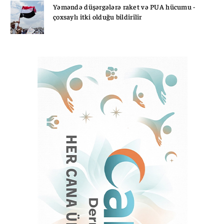
Yəməndə düşərgələrə raket və PUA hücumu -
çoxsaylı itki olduğu bildirilir