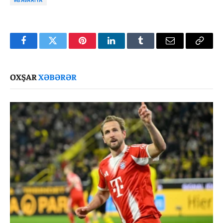
#BAVARIYA
Facebook
Twitter
Pinterest
LinkedIn
Tumblr
Email
Copy
Link
OXŞAR
XƏBƏRƏR