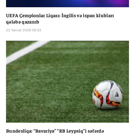
UEFA Çempionlar Liqası: İngilis və ispan klubları
qələbə qazanıb
22 Yanvar 2026 09:33
Bundesliqa: “Bavariya” “RB Leypsiq”i səfərdə