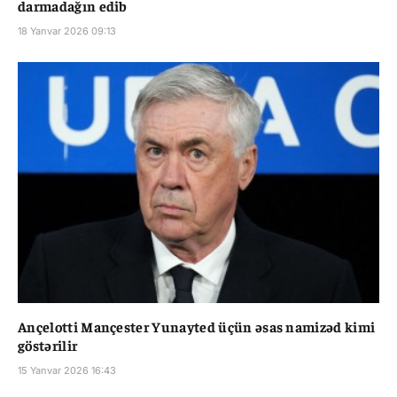
darmadağın edib
18 Yanvar 2026 09:13
Ançelotti Mançester Yunayted üçün əsas namizəd kimi
göstərilir
15 Yanvar 2026 16:43