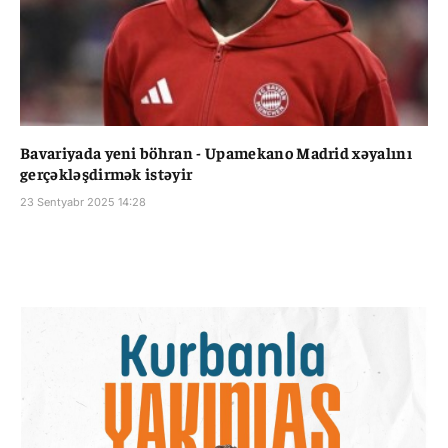
Bavariyada yeni böhran - Upamekano Madrid xəyalını
gerçəkləşdirmək istəyir
23 Sentyabr 2025 14:28