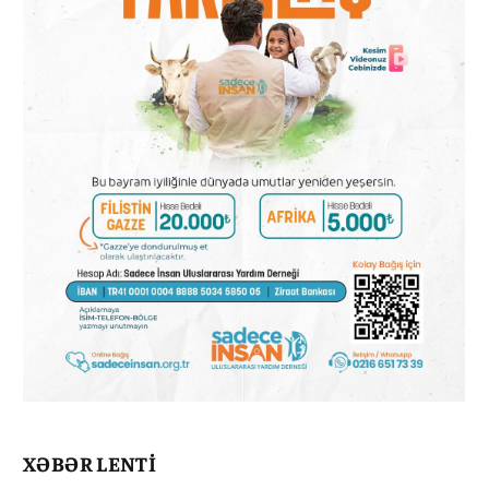
XƏBƏR LENTİ