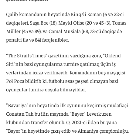
Qalib komandanın heyətində Kinqsli Koman (6 və 22-ci
dəqiqələr), Saşa Boe (18), Maykl Olise (20 və 45+3), Tomas
Müller (45 və 89), və Camal Musiala (68, 73-cü dəqiqədə
penalti ilə və 84) fərqləniblər.
“The Straits Times” qəzetinin yazdığına görə, “Oklend
Siti”nin bəzi oyunçularına turnirə qatılmaq üçün iş
yerlərindən icazə verilməyib. Komandanın baş məşqçisi
Pol Poza bildirib ki, futbolu əsas peşəsi olmayan bəzi
oyunçular turnirə qoşula bilməyiblər.
"Bavariya"nın heyətində ilk oyununu keçirmiş müdafiəçi
Conatan Tah bu ilin mayında “Bayer” Leverkuzen
klubundan transfer olunub. O, 2021-ci ildən bu yana
“Bayer”in heyətində çıxış edib və Almaniya çempionluğu,