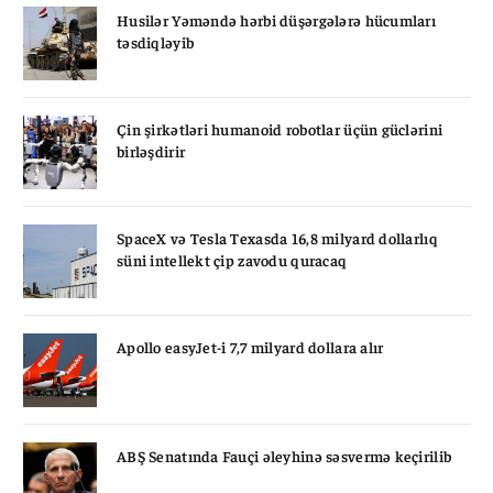
Husilər Yəməndə hərbi düşərgələrə hücumları
təsdiqləyib
Çin şirkətləri humanoid robotlar üçün güclərini
birləşdirir
SpaceX və Tesla Texasda 16,8 milyard dollarlıq
süni intellekt çip zavodu quracaq
Apollo easyJet-i 7,7 milyard dollara alır
ABŞ Senatında Fauçi əleyhinə səsvermə keçirilib