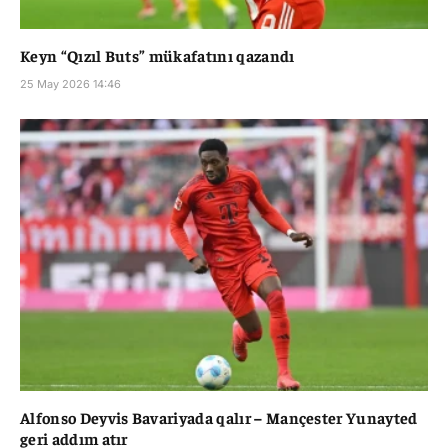
Keyn “Qızıl Buts” mükafatını qazandı
25 May 2026 14:46
Alfonso Deyvis Bavariyada qalır – Mançester Yunayted
geri addım atır