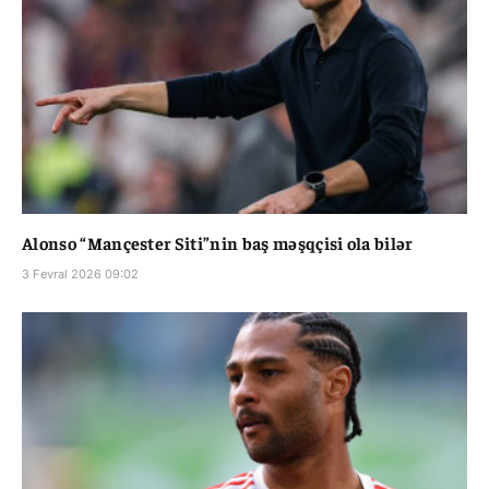
Alonso “Mançester Siti”nin baş məşqçisi ola bilər
3 Fevral 2026 09:02