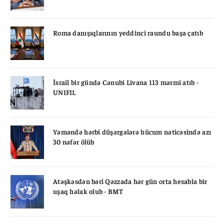
Roma danışıqlarının yeddinci raundu başa çatıb
İsrail bir gündə Cənubi Livana 113 mərmi atıb -
UNIFIL
Yəməndə hərbi düşərgələrə hücum nəticəsində azı
30 nəfər ölüb
Atəşkəsdən bəri Qəzzada hər gün orta hesabla bir
uşaq həlak olub - BMT