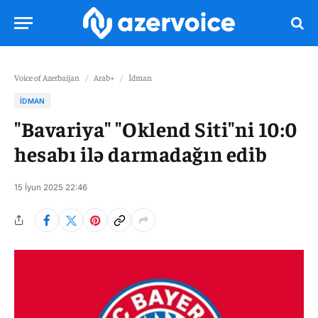
Voice of Azerbaijan
/
Arab+
/
İdman
İDMAN
"Bavariya" "Oklend Siti"ni 10:0
hesabı ilə darmadağın edib
15 İyun 2025 22:46