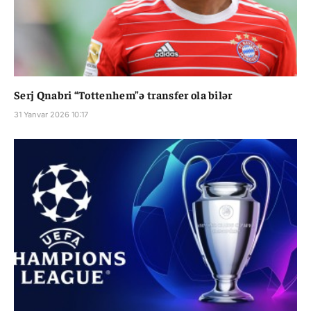
Serj Qnabri “Tottenhem”ə transfer ola bilər
31 Yanvar 2026 10:17