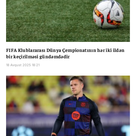
FIFA Klublararası Dünya Çempionatının hər iki ildən
bir keçirilməsi gündəmdədir
18 Avqust 2025 18:21