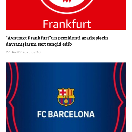
“Ayntraxt Frankfurt”un prezidenti azarkeşlərin
davranışlarını sərt tənqid edib
27 Dekabr 2025 09:40