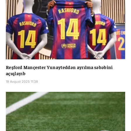
Reşford Mançester Yunayteddən ayrılma səbəbini
açıqlayıb
19 Avqust 2025 11:38