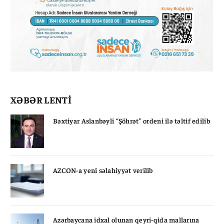
XƏBƏR LENTİ
Bəxtiyar Aslanbəyli “Şöhrət” ordeni ilə təltif edilib
AZCON-a yeni səlahiyyət verilib
Azərbaycana idxal olunan qeyri-qida mallarına