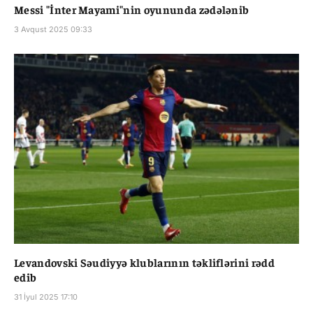
Messi "İnter Mayami"nin oyununda zədələnib
3 Avqust 2025 09:33
Levandovski Səudiyyə klublarının təkliflərini rədd
edib
31 İyul 2025 17:10