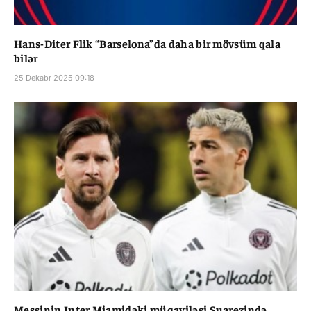
Hans-Diter Flik “Barselona”da daha bir mövsüm qala
bilər
25 Dekabr 2025 09:18
Messinin Inter Miamidəki müqaviləsi Suarezində