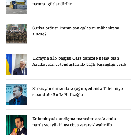
nəzarət gücləndirilir
Suriya ordusu İranın son qalasını mühasirəyə
alacaq?
Ukrayna XİN başçısı Qara dənizdə həlak olan
Azərbaycan vətəndaşları ilə bağlı başsağlığı verib
Sarkisyan ermənilərə çağırış edəndə Taleb niyə
susurdu? - Rufiz Hafizoğlu
Kolumbiyada andiçmə mərasimi ərəfəsində
partlayıcı yüklü avtobus zərərsizləşdirilib