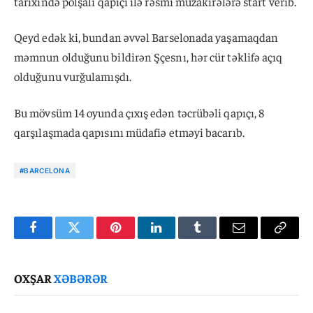
tarixində polşalı qapıçı ilə rəsmi müzakirələrə start verib.
Qeyd edək ki, bundan əvvəl Barselonada yaşamaqdan
məmnun olduğunu bildirən Şçesnı, hər cür təklifə açıq
olduğunu vurğulamışdı.
Bu mövsüm 14 oyunda çıxış edən təcrübəli qapıçı, 8
qarşılaşmada qapısını müdafiə etməyi bacarıb.
#BARCELONA
Facebook
Twitter
Pinterest
LinkedIn
Tumblr
Email
Copy
Link
OXŞAR
XƏBƏRƏR