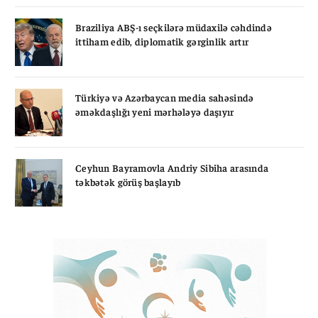
Braziliya ABŞ-ı seçkilərə müdaxilə cəhdində
ittiham edib, diplomatik gərginlik artır
Türkiyə və Azərbaycan media sahəsində
əməkdaşlığı yeni mərhələyə daşıyır
Ceyhun Bayramovla Andriy Sibiha arasında
təkbətək görüş başlayıb