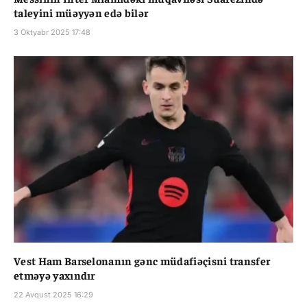
taleyini müəyyən edə bilər
3 Oktyabr 2025 17:48
Vest Ham Barselonanın gənc müdafiəçisni transfer
etməyə yaxındır
22 Avqust 2025 16:29