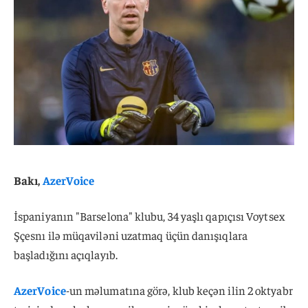
Bakı,
AzerVoice
İspaniyanın "Barselona" klubu, 34 yaşlı qapıçısı Voytsex
Şçesnı ilə müqaviləni uzatmaq üçün danışıqlara
başladığını açıqlayıb.
AzerVoice
-un məlumatına görə, klub keçən ilin 2 oktyabr