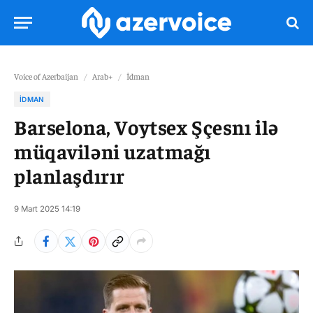
Voice of Azerbaijan
/
Arab+
/
İdman
İDMAN
Barselona, Voytsex Şçesnı ilə
müqaviləni uzatmağı
planlaşdırır
9 Mart 2025 14:19