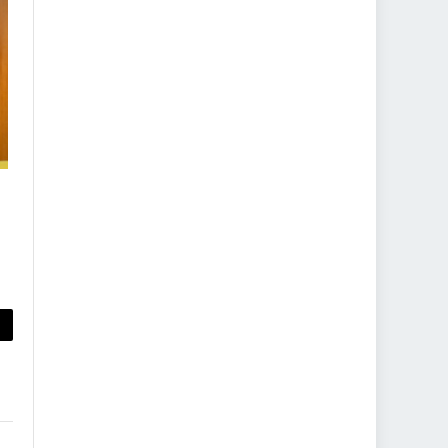
py
nk