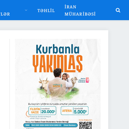
İRAN
TƏHLIL
TLƏR
MÜHARIBƏSI