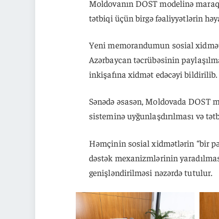
Moldovanın DOST modelinə maraq gö
tətbiqi üçün birgə fəaliyyətlərin həy
Yeni memorandumun sosial xidmətl
Azərbaycan təcrübəsinin paylaşılm
inkişafına xidmət edəcəyi bildirilib.
Sənədə əsasən, Moldovada DOST mo
sisteminə uyğunlaşdırılması və tətbi
Həmçinin sosial xidmətlərin “bir pən
dəstək mexanizmlərinin yaradılması
genişləndirilməsi nəzərdə tutulur.