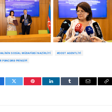
ALININ SOSIAL MÜDAFIƏSI NAZIRLIYI
#DOST AGENTLIYI
IR PƏNCƏRƏ PRINSIPI
cebook
Twitter
Pinterest
LinkedIn
Tumblr
Email
Co
Li