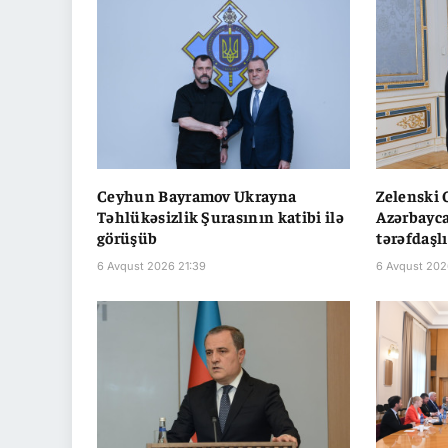
Ceyhun Bayramov Ukrayna
Zelenski
Təhlükəsizlik Şurasının katibi ilə
Azərbayca
görüşüb
tərəfdaşl
6 Avqust 2026 21:39
6 Avqust 202