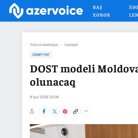
BAŞ
XƏ
XƏBƏR
LE
Voice of Azerbaijan
/
Cəmiyyət
CƏMIYYƏT
DOST modeli Moldovad
olunacaq
9 İyul 2026 20:36