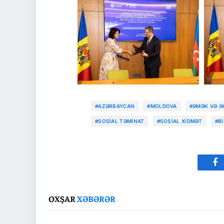
#AZƏRBAYCAN
#MOLDOVA
#ƏMƏK VƏ ƏH
#SOSIAL TƏMINAT
#SOSIAL XIDMƏT
#B
Fa
OXŞAR
XƏBƏRƏR