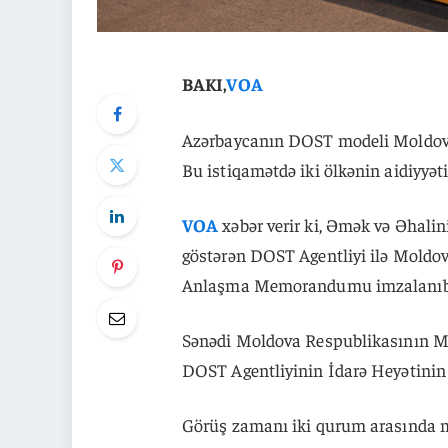
BAKI,
VOA
Azərbaycanın DOST modeli Moldovada
Bu istiqamətdə iki ölkənin aidiyyə
VOA
xəbər verir ki, Əmək və Əhalini
göstərən DOST Agentliyi ilə Moldov
Anlaşma Memorandumu imzalanıb
Sənədi Moldova Respublikasının Mil
DOST Agentliyinin İdarə Heyətinin
Görüş zamanı iki qurum arasında mö