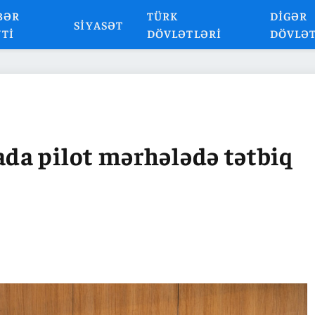
BƏR
TÜRK
DIGƏR
SIYASƏT
NTI
DÖVLƏTLƏRI
DÖVLƏ
a pilot mərhələdə tətbiq