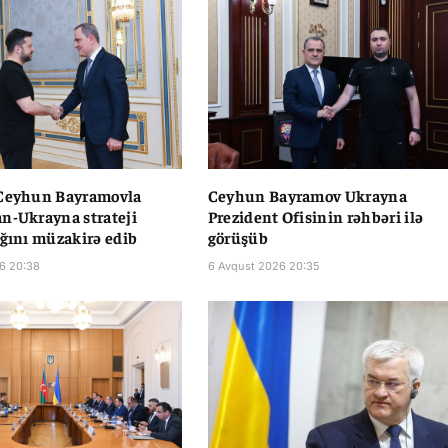
 Ceyhun Bayramovla
Ceyhun Bayramov Ukrayna
n-Ukrayna strateji
Prezident Ofisinin rəhbəri ilə
ığını müzakirə edib
görüşüb
6 20:38
6 Avqust 2026 20:35