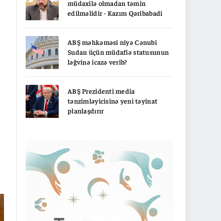
müdaxilə olmadan təmin
edilməlidir - Kazım Qəribabadi
ABŞ məhkəməsi niyə Cənubi
Sudan üçün müdafiə statusunun
ləğvinə icazə verib?
ABŞ Prezidenti media
tənzimləyicisinə yeni təyinat
planlaşdırır