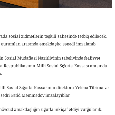
 sosial xidmətlərin təşkili sahəsində tətbiq ediləcək.
ti qurumları arasında əməkdaşlıq sənədi imzalanıb.
n Sosial Müdafiəsi Nazirliyinin tabeliyində fəaliyyət
a Respublikasının Milli Sosial Sığorta Kassası arasında
.
li Sosial Sığorta Kassasının direktoru Yelena Tibirna və
 sədri Fərid Məmmədov imzalayıblar.
vcud əməkdaşlığın uğurla inkişaf etdiyi vurğulanıb.