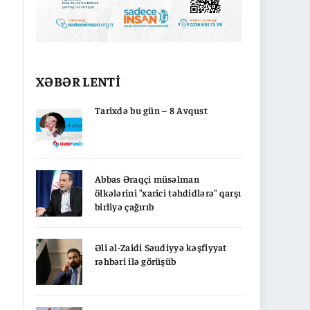
XƏBƏR LENTİ
Tarixdə bu gün – 8 Avqust
Abbas Əraqçi müsəlman
ölkələrini "xarici təhdidlərə" qarşı
birliyə çağırıb
Əli əl-Zaidi Səudiyyə kəşfiyyat
rəhbəri ilə görüşüb