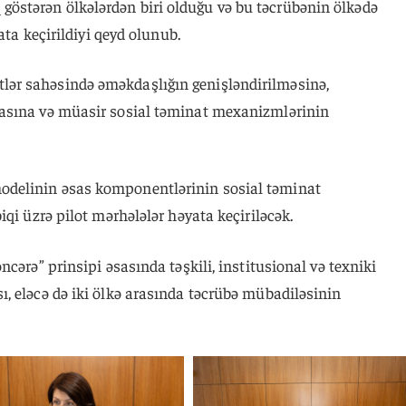
stərən ölkələrdən biri olduğu və bu təcrübənin ölkədə
ata keçirildiyi qeyd olunub.
ər sahəsində əməkdaşlığın genişləndirilməsinə,
asına və müasir sosial təminat mexanizmlərinin
delinin əsas komponentlərinin sosial təminat
qi üzrə pilot mərhələlər həyata keçiriləcək.
cərə” prinsipi əsasında təşkili, institusional və texniki
, eləcə də iki ölkə arasında təcrübə mübadiləsinin