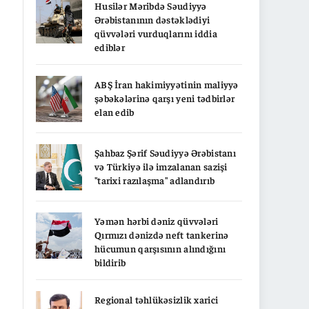
Husilər Məribdə Səudiyyə
Ərəbistanının dəstəklədiyi
qüvvələri vurduqlarını iddia
ediblər
ABŞ İran hakimiyyətinin maliyyə
şəbəkələrinə qarşı yeni tədbirlər
elan edib
Şahbaz Şərif Səudiyyə Ərəbistanı
və Türkiyə ilə imzalanan sazişi
"tarixi razılaşma" adlandırıb
Yəmən hərbi dəniz qüvvələri
Qırmızı dənizdə neft tankerinə
hücumun qarşısının alındığını
bildirib
Regional təhlükəsizlik xarici