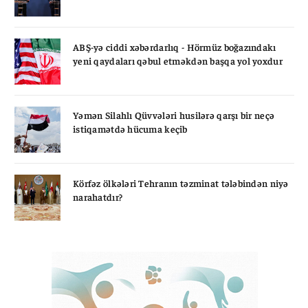
ABŞ-yə ciddi xəbərdarlıq - Hörmüz boğazındakı
yeni qaydaları qəbul etməkdən başqa yol yoxdur
Yəmən Silahlı Qüvvələri husilərə qarşı bir neçə
istiqamətdə hücuma keçib
Körfəz ölkələri Tehranın təzminat tələbindən niyə
narahatdır?