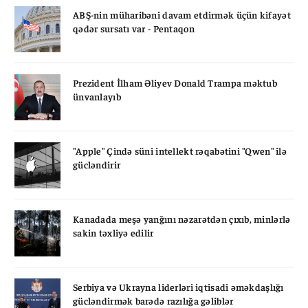
ABŞ-nin müharibəni davam etdirmək üçün kifayət
qədər sursatı var - Pentaqon
Prezident İlham Əliyev Donald Trampa məktub
ünvanlayıb
"Apple" Çində süni intellekt rəqabətini "Qwen" ilə
gücləndirir
Kanadada meşə yanğını nəzarətdən çıxıb, minlərlə
sakin təxliyə edilir
Serbiya və Ukrayna liderləri iqtisadi əməkdaşlığı
gücləndirmək barədə razılığa gəliblər