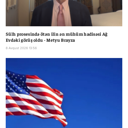
Sülh prosesində ötən ilin ən mühüm hadisəsi Ağ
Evdəki görüş oldu - Metyu Brayza
8 Avqust 2026 13:56