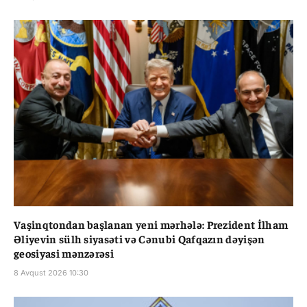
Vaşinqtondan başlanan yeni mərhələ: Prezident İlham
Əliyevin sülh siyasəti və Cənubi Qafqazın dəyişən
geosiyasi mənzərəsi
8 Avqust 2026 10:30