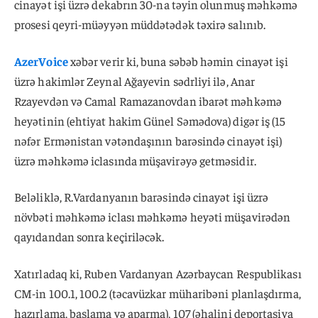
cinayət işi üzrə dekabrın 30-na təyin olunmuş məhkəmə
prosesi qeyri-müəyyən müddətədək təxirə salınıb.
AzerVoice
xəbər verir ki, buna səbəb həmin cinayət işi
üzrə hakimlər Zeynal Ağayevin sədrliyi ilə, Anar
Rzayevdən və Camal Ramazanovdan ibarət məhkəmə
heyətinin (ehtiyat hakim Günel Səmədova) digər iş (15
nəfər Ermənistan vətəndaşının barəsində cinayət işi)
üzrə məhkəmə iclasında müşavirəyə getməsidir.
Beləliklə, R.Vardanyanın barəsində cinayət işi üzrə
növbəti məhkəmə iclası məhkəmə heyəti müşavirədən
qayıdandan sonra keçiriləcək.
Xatırladaq ki, Ruben Vardanyan Azərbaycan Respublikası
CM-in 100.1, 100.2 (təcavüzkar müharibəni planlaşdırma,
hazırlama, başlama və aparma), 107 (əhalini deportasiya