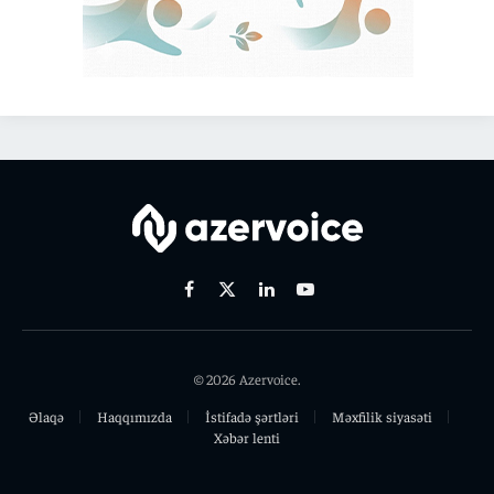
Facebook
X
Linkedin
Youtube
(Twitter)
© 2026 Azervoice.
Əlaqə
Haqqımızda
İstifadə şərtləri
Məxfilik siyasəti
Xəbər lenti