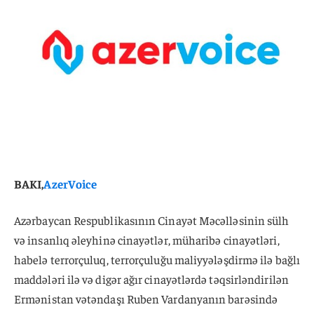
BAKI,
AzerVoice
Azərbaycan Respublikasının Cinayət Məcəlləsinin sülh
və insanlıq əleyhinə cinayətlər, müharibə cinayətləri,
habelə terrorçuluq, terrorçuluğu maliyyələşdirmə ilə bağlı
maddələri ilə və digər ağır cinayətlərdə təqsirləndirilən
Ermənistan vətəndaşı Ruben Vardanyanın barəsində