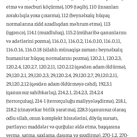
etmə və məcburi köçürmə), 109 (təqib), 110 (insanları
zorakılıqla yoxa çıxarma), 112 (beynəlxalq hüquq
normalarına zidd azadlıqdan məhrum etmə), 113
(işgəncə), 114.1 (muzdluluq), 115.2 (müharibə qanunlarını
və adətlərini pozma), 116.0.1, 116.0.2, 116.0.10, 116.0.11,
116.0.16, 116.0.18 (silahlı münaqişə zamanı beynəlxalq
humanitar hüquq normalarını pozma), 120.2.1, 120.2.3,
120.2.4, 120.2.7, 120.2.11, 120.2.12 (qəsdən adam öldürmə),
29,120.2.1, 29,120.2.3, 29,120.2.4, 29,120.2.7, 29,120.2.11,
29,120.2.12 (qəsdən adam öldürməyə cəhd), 192.3.1
(qanunsuz sahibkarlıq), 214.2.1, 214.2.3, 214.2.4
(terrorçuluq), 214-1 (terrorçuluğu maliyyələşdirmə), 218.1,
218.2 (cinayətkar birlik yaratma), 228.3 (qanunsuz olaraq
odlu silah, onun komplekt hissələrini, döyüş sursatı,
partlayıcı maddələr və qurğular əldə etmə, başqasına
vermə, satma, saxlama, daşıma və gəzdirmə), 270-1.2, 270-