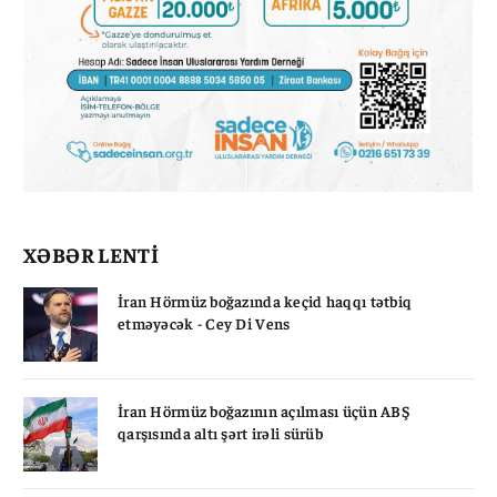
XƏBƏR LENTİ
İran Hörmüz boğazında keçid haqqı tətbiq
etməyəcək - Cey Di Vens
İran Hörmüz boğazının açılması üçün ABŞ
qarşısında altı şərt irəli sürüb