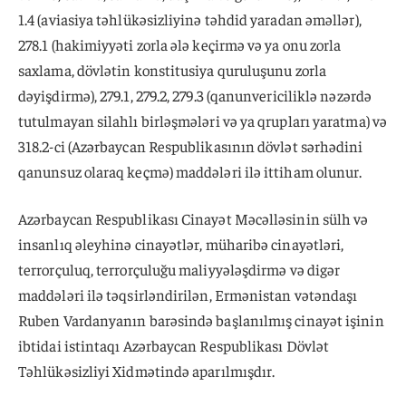
1.4 (aviasiya təhlükəsizliyinə təhdid yaradan əməllər),
278.1 (hakimiyyəti zorla ələ keçirmə və ya onu zorla
saxlama, dövlətin konstitusiya quruluşunu zorla
dəyişdirmə), 279.1, 279.2, 279.3 (qanunvericiliklə nəzərdə
tutulmayan silahlı birləşmələri və ya qrupları yaratma) və
318.2-ci (Azərbaycan Respublikasının dövlət sərhədini
qanunsuz olaraq keçmə) maddələri ilə ittiham olunur.
Azərbaycan Respublikası Cinayət Məcəlləsinin sülh və
insanlıq əleyhinə cinayətlər, müharibə cinayətləri,
terrorçuluq, terrorçuluğu maliyyələşdirmə və digər
maddələri ilə təqsirləndirilən, Ermənistan vətəndaşı
Ruben Vardanyanın barəsində başlanılmış cinayət işinin
ibtidai istintaqı Azərbaycan Respublikası Dövlət
Təhlükəsizliyi Xidmətində aparılmışdır.