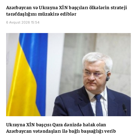
Azərbaycan və Ukrayna XİN başçıları ölkələrin strateji
tərəfdaşlığını müzakirə ediblər
6 Avqust 2026 15:54
Ukrayna XİN başçısı Qara dənizdə həlak olan
Azərbaycan vətəndaşları ilə bağlı başsağlığı verib