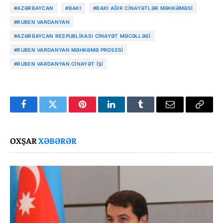
#AZƏRBAYCAN
#BAKI
#BAKI AĞIR CINAYƏTLƏR MƏHKƏMƏSI
#RUBEN VARDANYAN
#AZƏRBAYCAN RESPUBLIKASI CINAYƏT MƏCƏLLƏSI
#RUBEN VARDANYAN MƏHKƏMƏ PROSESI
#RUBEN VARDANYAN CINAYƏT IŞI
Facebook
Twitter
Pinterest
LinkedIn
Tumblr
Email
Copy
Link
OXŞAR
XƏBƏRƏR