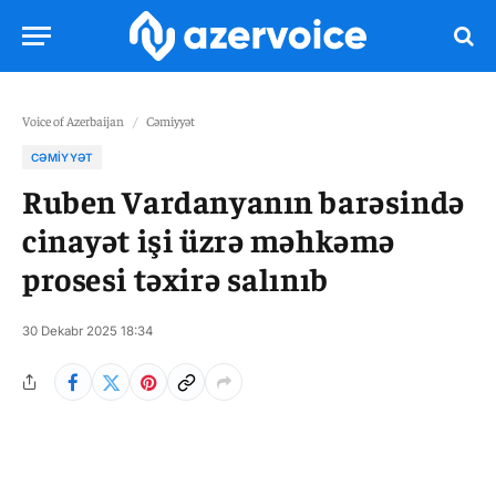
Voice of Azerbaijan
/
Cəmiyyət
CƏMIYYƏT
Ruben Vardanyanın barəsində
cinayət işi üzrə məhkəmə
prosesi təxirə salınıb
30 Dekabr 2025 18:34