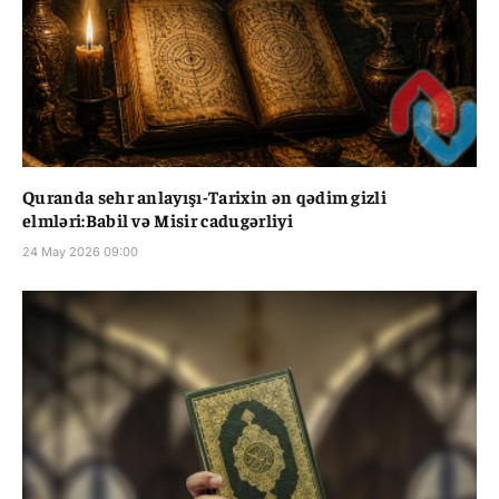
Quranda sehr anlayışı-Tarixin ən qədim gizli
elmləri:Babil və Misir cadugərliyi
24 May 2026 09:00