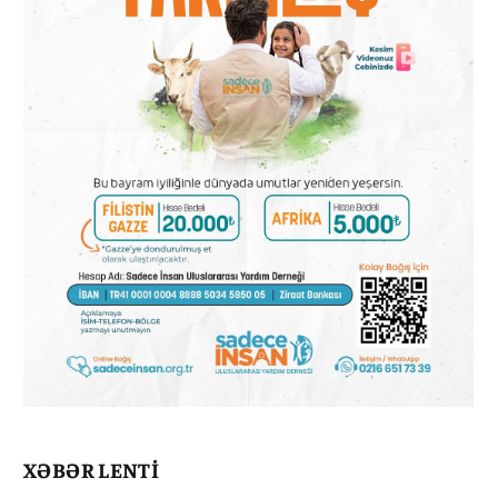
XƏBƏR LENTİ