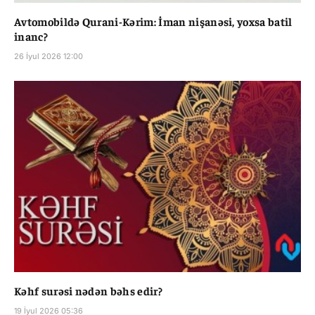
Avtomobildə Qurani-Kərim: İman nişanəsi, yoxsa batil
inanc?
26 İyul 2026 12:00
Kəhf surəsi nədən bəhs edir?
19 İyul 2026 05:36