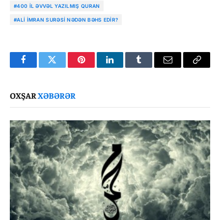
#400 IL ƏVVƏL YAZILMIŞ QURAN
#ALI İMRAN SURƏSI NƏDƏN BƏHS EDIR?
Facebook
Twitter
Pinterest
LinkedIn
Tumblr
Email
Copy
Link
OXŞAR
XƏBƏRƏR