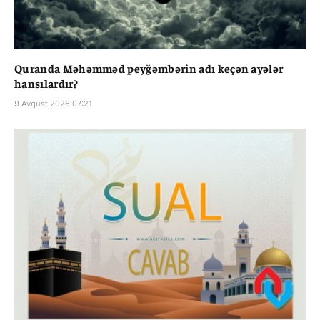
Quranda Məhəmməd peyğəmbərin adı keçən ayələr
hansılardır?
9 Avqust 2026 07:21