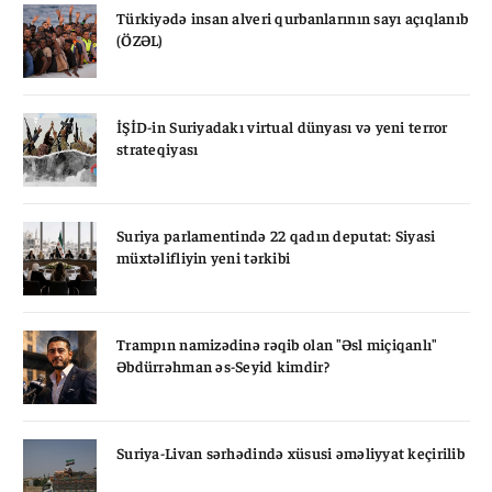
Türkiyədə insan alveri qurbanlarının sayı açıqlanıb
(ÖZƏL)
İŞİD-in Suriyadakı virtual dünyası və yeni terror
strateqiyası
Suriya parlamentində 22 qadın deputat: Siyasi
müxtəlifliyin yeni tərkibi
Trampın namizədinə rəqib olan "Əsl miçiqanlı"
Əbdürrəhman əs-Seyid kimdir?
Suriya-Livan sərhədində xüsusi əməliyyat keçirilib