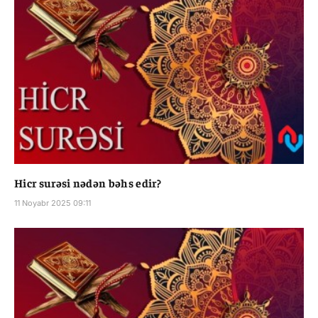
Hicr surəsi nədən bəhs edir?
11 Noyabr 2025 09:11