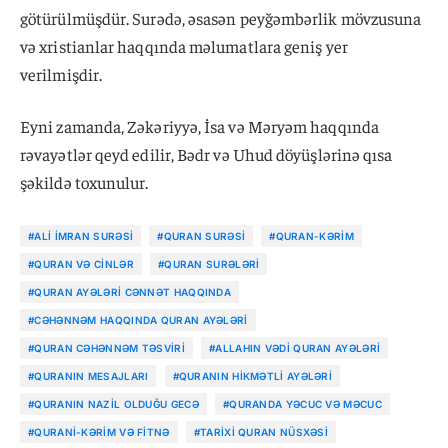
götürülmüşdür. Surədə, əsasən peyğəmbərlik mövzusuna
və xristianlar haqqında məlumatlara geniş yer
verilmişdir.
Eyni zamanda, Zəkəriyyə, İsa və Məryəm haqqında
rəvayətlər qeyd edilir, Bədr və Uhud döyüşlərinə qısa
şəkildə toxunulur.
#ALI İMRAN SURƏSI
#QURAN SURƏSI
#QURAN-KƏRIM
#QURAN VƏ CINLƏR
#QURAN SURƏLƏRI
#QURAN AYƏLƏRI CƏNNƏT HAQQINDA
#CƏHƏNNƏM HAQQINDA QURAN AYƏLƏRI
#QURAN CƏHƏNNƏM TƏSVIRI
#ALLAHIN VƏDI QURAN AYƏLƏRI
#QURANIN MESAJLARI
#QURANIN HIKMƏTLI AYƏLƏRI
#QURANIN NAZIL OLDUĞU GECƏ
#QURANDA YƏCUC VƏ MƏCUC
#QURANI-KƏRIM VƏ FITNƏ
#TARIXI QURAN NÜSXƏSI