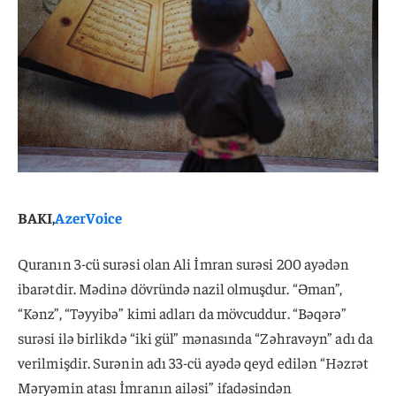
BAKI,
AzerVoice
Quranın 3-cü surəsi olan Ali İmran surəsi 200 ayədən
ibarətdir. Mədinə dövründə nazil olmuşdur. “Əman”,
“Kənz”, “Təyyibə” kimi adları da mövcuddur. “Bəqərə”
surəsi ilə birlikdə “iki gül” mənasında “Zəhravəyn” adı da
verilmişdir. Surənin adı 33-cü ayədə qeyd edilən “Həzrət
Məryəmin atası İmranın ailəsi” ifadəsindən