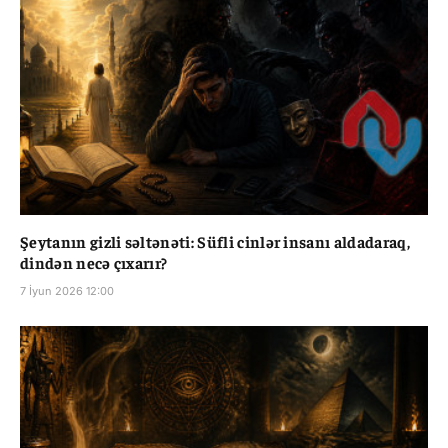
Şeytanın gizli səltənəti: Süfli cinlər insanı aldadaraq,
dindən necə çıxarır?
7 İyun 2026 12:00