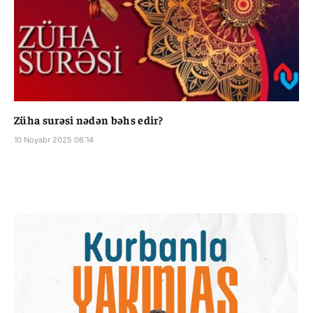
Züha surəsi nədən bəhs edir?
10 Noyabr 2025 06:14