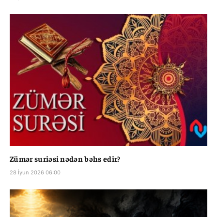
Zümər suriəsi nədən bəhs edir?
28 İyun 2026 06:00