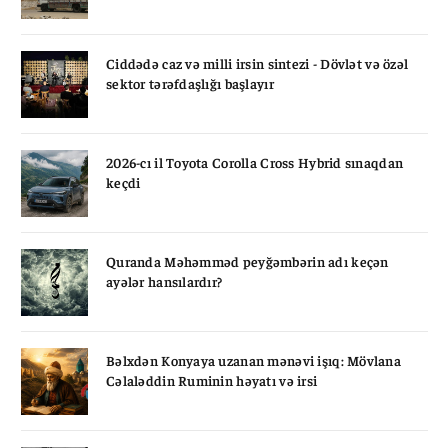
Ciddədə caz və milli irsin sintezi - Dövlət və özəl
sektor tərəfdaşlığı başlayır
2026-cı il Toyota Corolla Cross Hybrid sınaqdan
keçdi
Quranda Məhəmməd peyğəmbərin adı keçən
ayələr hansılardır?
Bəlxdən Konyaya uzanan mənəvi işıq: Mövlana
Cəlaləddin Ruminin həyatı və irsi