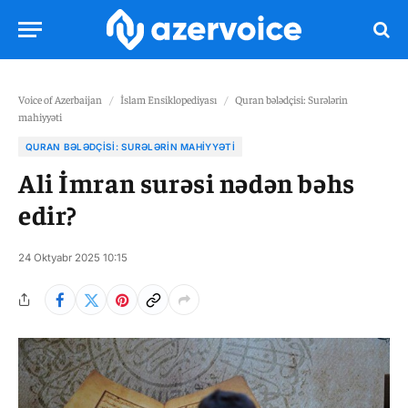
Voice of Azerbaijan
/
İslam Ensiklopediyası
/
Quran bələdçisi: Surələrin
mahiyyəti
QURAN BƏLƏDÇISI: SURƏLƏRIN MAHIYYƏTI
Ali İmran surəsi nədən bəhs
edir?
24 Oktyabr 2025 10:15