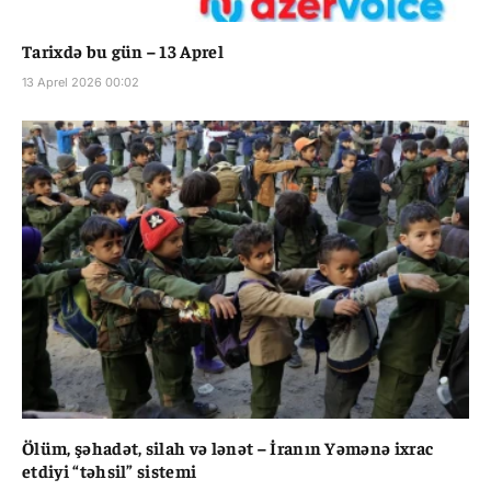
Tarixdə bu gün – 13 Aprel
13 Aprel 2026 00:02
Ölüm, şəhadət, silah və lənət – İranın Yəmənə ixrac
etdiyi “təhsil” sistemi