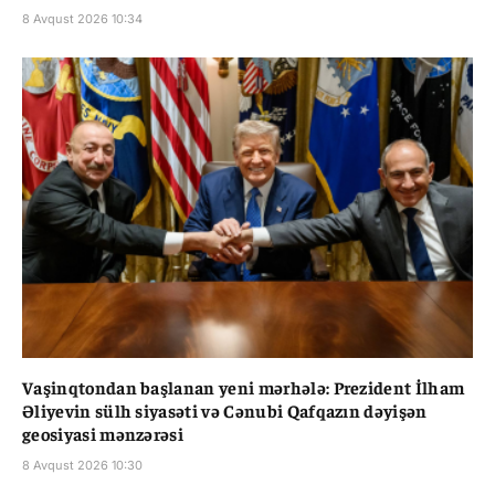
8 Avqust 2026 10:34
Vaşinqtondan başlanan yeni mərhələ: Prezident İlham
Əliyevin sülh siyasəti və Cənubi Qafqazın dəyişən
geosiyasi mənzərəsi
8 Avqust 2026 10:30