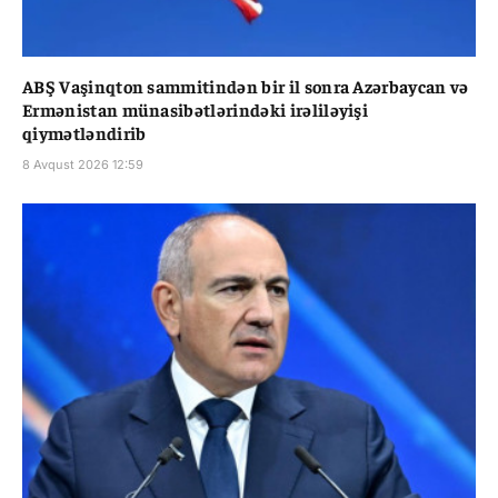
ABŞ Vaşinqton sammitindən bir il sonra Azərbaycan və
Ermənistan münasibətlərindəki irəliləyişi
qiymətləndirib
8 Avqust 2026 12:59