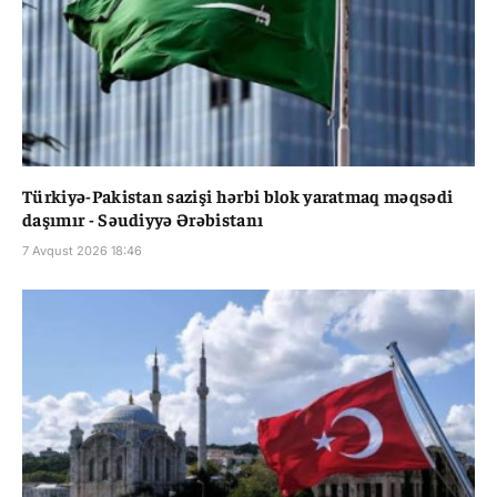
Türkiyə-Pakistan sazişi hərbi blok yaratmaq məqsədi
daşımır - Səudiyyə Ərəbistanı
7 Avqust 2026 18:46