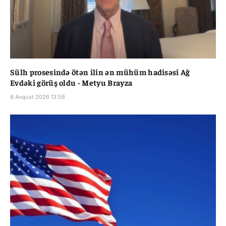
Sülh prosesində ötən ilin ən mühüm hadisəsi Ağ
Evdəki görüş oldu - Metyu Brayza
8 Avqust 2026 13:56