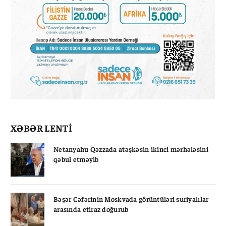
XƏBƏR LENTİ
Netanyahu Qəzzada atəşkəsin ikinci mərhələsini
qəbul etməyib
Bəşər Cəfərinin Moskvada görüntüləri suriyalılar
arasında etiraz doğurub