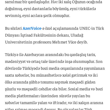
sarsılmaz bir qardaşlıqdır. Hər iki xalq Oğuzun ocağında
doğulmuş, eyni dastanlarla böyümüş, eyni türkülərlə
sevinmiş, eyni acılara şərik olmuşdur.
Bu sözləri
AzerVoice
-ə özəl açıqlamasında UNEC-in Türk
Dünyası İqtisad Fakültəsinin dekanı, Uludağ
Universitetinin professoru Mehmet Yüce deyib.
Türkiyə ilə Azərbaycan arasındakı bu qardaşlıq tarix,
mədəniyyət və ortaq tale üzərində inşa olunmuşdur. Son
dövrlərdə Türkiyədə bəzi media orqanlarında yayımlanan
saxta xəbərlər, bu münasibətlərə xələl gətirmək və iki
ölkə arasında şübhə toxumu səpmək məqsədi güdən
şüurlu və məqsədli cəhdlər ola bilər. Sosial media və bəzi
media platformaları üzərindən sürətlə yayılan bu
xəbərlər tamamilə yalan və iftiradır, və iki xalqın arasına
nifaq salmaq məqsədi daşıyır. Bu cür yalanlar Türk