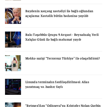
Baydenin xərçəng xəstəliyi ilə bağlı oğlundan
açıqlama: Xəstəlik bütün bədəninə yayılıb
Bakı Təşəbbüs Qrupu 9 Avqust - Beynəlxalq Yerli
Xalqlar Günü ilə bağlı məlumat yayıb
Məkkə sazişi “Terrorsuz Türkiyə” ilə əlaqəlidirmi?
Linuxda terminalın fərdiləşdirilməsi: Alias
yaratmaq və .bashrc faylı
“Betmen”dən “Odisseya”ya: Kristofer Nolan Qərbin