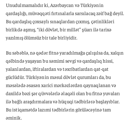
Unudulmamalıdır ki, Azərbaycan və Türkiyənin
qardaşlığı, müvəqqəti fırtınalarla sarsılacaq zəif bağ deyil.
Bu qardaşlıq çoxsaylı sınaqlardan çıxmış, çətinlikləri
birlikdə aşmış, “iki dövlət, bir millət” şüarı ilə tarixə
yazılmış ölümsüz bir tale birliyidir.
Bu səbəblə, nə qədər fitnə yaradılmağa çalışılsa da, xalqın
qəlbində yaşayan bu səmimi sevgi və qardaşlıq hissi,
yalanlardan, iftiralardan və təxribatlardan qat-qat
güclüdür. Türkiyənin məsul dövlət qurumları da, bu
məsələdə əsasən xarici mərkəzlərdən qaynaqlanan və
daxildə bəzi şər qüvvələrlə əlaqəli olan bu fitnə yuvaları
ilə bağlı araşdırmalara və hüquqi tədbirlərə başlayıblar.
Bu istiqamətdə lazımi tədbirlərin görüləcəyinə tam
əminik.