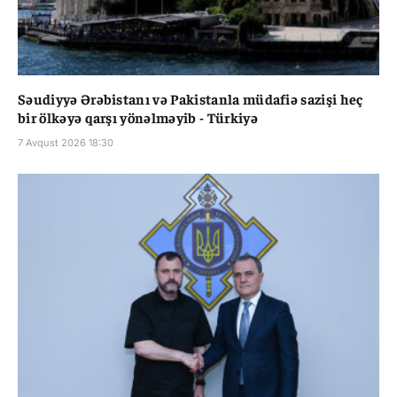
Səudiyyə Ərəbistanı və Pakistanla müdafiə sazişi heç
bir ölkəyə qarşı yönəlməyib - Türkiyə
7 Avqust 2026 18:30