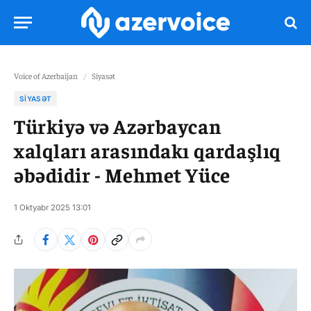
Voice of Azerbaijan
/
Siyasət
SIYASƏT
Türkiyə və Azərbaycan
xalqları arasındakı qardaşlıq
əbədidir - Mehmet Yüce
1 Oktyabr 2025 13:01