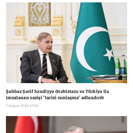
Şahbaz Şərif Səudiyyə Ərəbistanı və Türkiyə ilə
imzalanan sazişi "tarixi razılaşma" adlandırıb
7 Avqust 2026 21:08