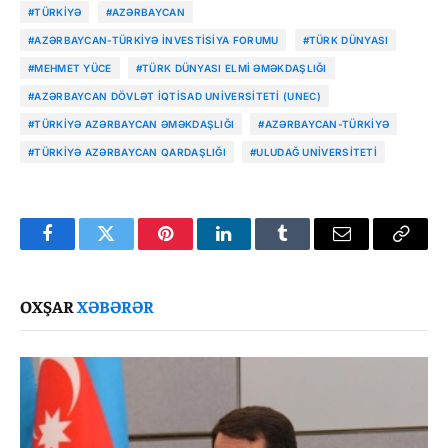
#TÜRKIYƏ
#AZƏRBAYCAN
#AZƏRBAYCAN-TÜRKIYƏ İNVESTISIYA FORUMU
#TÜRK DÜNYASI
#MEHMET YÜCE
#TÜRK DÜNYASI ELMI ƏMƏKDAŞLIĞI
#AZƏRBAYCAN DÖVLƏT İQTISAD UNIVERSITETI (UNEC)
#TÜRKIYƏ AZƏRBAYCAN ƏMƏKDAŞLIĞI
#AZƏRBAYCAN-TÜRKIYƏ
#TÜRKIYƏ AZƏRBAYCAN QARDAŞLIĞI
#ULUDAĞ UNIVERSITETI
Facebook
Twitter
Pinterest
LinkedIn
Tumblr
Email
Copy
Link
OXŞAR
XƏBƏRƏR