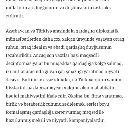
millətinin əsl duyğularını və düşüncələrini əsla əks
etdirmir.
Azərbaycan və Türkiyə arasındakı qardaşlıq diplomatik
münasibətlərdən daha çox, xalqın ürəyində yaşayan ortaq
ruhun, ortaq idealın və əbədi qardaşlıq duyğusunun
təzahürüdür. Ancaq son vaxtlar bəzi məqsədli
dezinformasiyalar bu müqəddəs qardaşlığa kölgə salmaq,
iki millət arasında güvən çatışmazlığı yaratmaq niyyəti
daşıyır. Bu kimi əsassız iddialar, nə Türk xalqının səmimi
hisslərini, nə də Azərbaycan xalqına olan məhəbbətin
həqiqi mahiyyətini ifadə edir. Əksinə, bu, fitnə yaratmaq,
birlik və bərabərlik ruhunu zədələmək, əsrlər boyu
formalaşmış qardaşlığa zərər vurmaq məqsədilə
hazırlanmış məkrli və niyyətli kampaniyalardır.