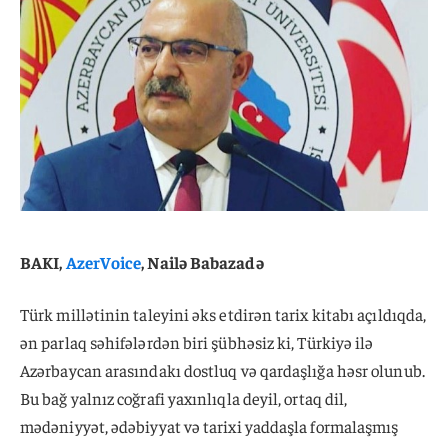
BAKI,
AzerVoice
, Nailə Babazadə
Türk millətinin taleyini əks etdirən tarix kitabı açıldıqda,
ən parlaq səhifələrdən biri şübhəsiz ki, Türkiyə ilə
Azərbaycan arasındakı dostluq və qardaşlığa həsr olunub.
Bu bağ yalnız coğrafi yaxınlıqla deyil, ortaq dil,
mədəniyyət, ədəbiyyat və tarixi yaddaşla formalaşmış