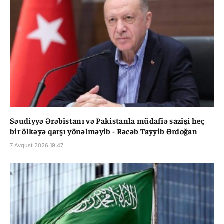
Səudiyyə Ərəbistanı və Pakistanla müdafiə sazişi heç
bir ölkəyə qarşı yönəlməyib - Rəcəb Tayyib Ərdoğan
7 Avqust 2026 19:47