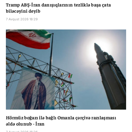
Tramp ABŞ-İran danışıqlarının tezliklə başa çata
biləcəyini deyib
7 Avqust 2026 18:29
Hörmüz boğazı ilə bağlı Omanla çərçivə razılaşması
əldə olunub - İran