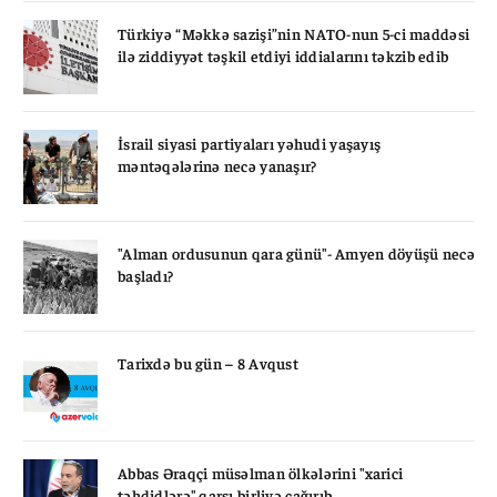
Türkiyə “Məkkə sazişi”nin NATO-nun 5-ci maddəsi
ilə ziddiyyət təşkil etdiyi iddialarını təkzib edib
İsrail siyasi partiyaları yəhudi yaşayış
məntəqələrinə necə yanaşır?
"Alman ordusunun qara günü"- Amyen döyüşü necə
başladı?
Tarixdə bu gün – 8 Avqust
Abbas Əraqçi müsəlman ölkələrini "xarici
təhdidlərə" qarşı birliyə çağırıb