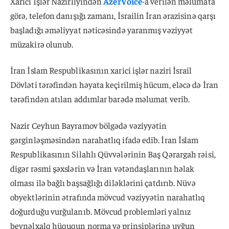
Xarici İşlər Nazirliyindən
AzerVoice
-a verilən məlumata
görə, telefon danışığı zamanı, İsrailin İran ərazisinə qarşı
başladığı əməliyyat nəticəsində yaranmış vəziyyət
müzakirə olunub.
İran İslam Respublikasının xarici işlər naziri İsrail
Dövləti tərəfindən həyata keçirilmiş hücum, eləcə də İran
tərəfindən atılan addımlar barədə məlumat verib.
Nazir Ceyhun Bayramov bölgədə vəziyyətin
gərginləşməsindən narahatlıq ifadə edib. İran İslam
Respublikasının Silahlı Qüvvələrinin Baş Qərargah rəisi,
digər rəsmi şəxslərin və İran vətəndaşlarının həlak
olması ilə bağlı başsağlığı diləklərini çatdırıb. Nüvə
obyektlərinin ətrafında mövcud vəziyyətin narahatlıq
doğurduğu vurğulanıb. Mövcud problemləri yalnız
beynəlxalq hüququn norma və prinsiplərinə uyğun