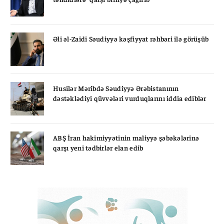
Əli əl-Zaidi Səudiyyə kəşfiyyat rəhbəri ilə görüşüb
Husilər Məribdə Səudiyyə Ərəbistanının
dəstəklədiyi qüvvələri vurduqlarını iddia ediblər
ABŞ İran hakimiyyətinin maliyyə şəbəkələrinə
qarşı yeni tədbirlər elan edib