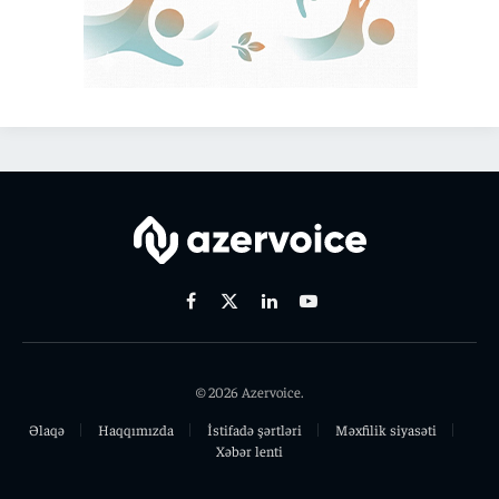
Facebook
X
Linkedin
Youtube
(Twitter)
© 2026 Azervoice.
Əlaqə
Haqqımızda
İstifadə şərtləri
Məxfilik siyasəti
Xəbər lenti