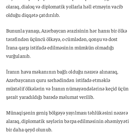
olaraq, dialoq və diplomatik yollarla həll etməyin vacib
olduğu diqqətə çatdırılıb.
Bununla yanaşı, Azərbaycan ərazisinin hər hansı bir ölkə
tərəfindən üçüncü ölkəyə, o cümlədən, qonşu və dost
İrana qarşı istifadə edilməsinin mümkün olmadığı
vurğulanıb.
İranın hava məkanının bağlı olduğu nəzərə alınaraq,
Azərbaycanın quru sərhədindən istifadə etməklə
müxtəlif ölkələrin və İranın nümayəndələrinə keçid üçün
şərait yaradıldığı barədə məlumat verilib.
Münaqişənin geniş bölgəyə yayılması təhlükəsini nəzərə
alaraq, diplomatik səylərin bərpa edilməsinin əhəmiyyəti
bir daha qeyd olunub.