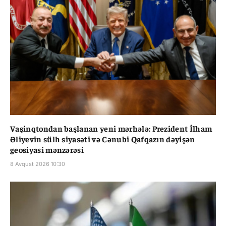
Vaşinqtondan başlanan yeni mərhələ: Prezident İlham
Əliyevin sülh siyasəti və Cənubi Qafqazın dəyişən
geosiyasi mənzərəsi
8 Avqust 2026 10:30