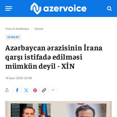
Voice of Azerbaijan
/
Siyasət
SIYASƏT
Azərbaycan ərazisinin İrana
qarşı istifadə edilməsi
mümkün deyil - XİN
14 İyun 2025 20:45