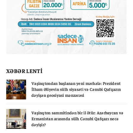
XƏBƏR LENTİ
Vaşinqtondan başlanan yeni mərhələ: Prezident
İlham Əliyevin sülh siyasəti və Cənubi Qafqazın
dəyişən geosiyasi mənzərəsi
Vaşinqton sammitindən bir il ötür: Azərbaycan və
Ermənistan arasında sülh Cənubi Qafqazı necə
dəyişir?