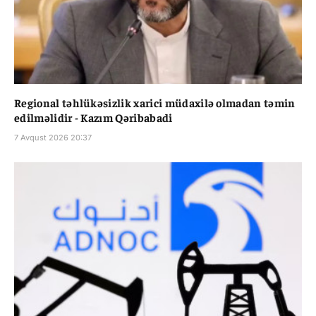
Regional təhlükəsizlik xarici müdaxilə olmadan təmin
edilməlidir - Kazım Qəribabadi
7 Avqust 2026 20:37