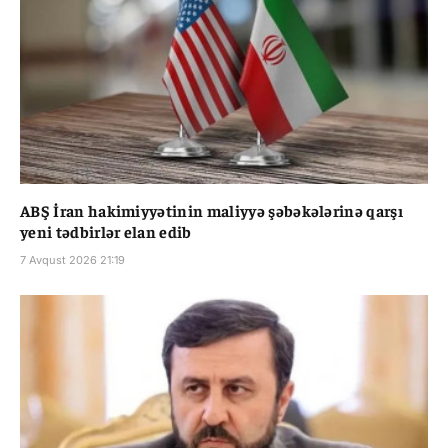
ABŞ İran hakimiyyətinin maliyyə şəbəkələrinə qarşı
yeni tədbirlər elan edib
7 Avqust 2026 21:19