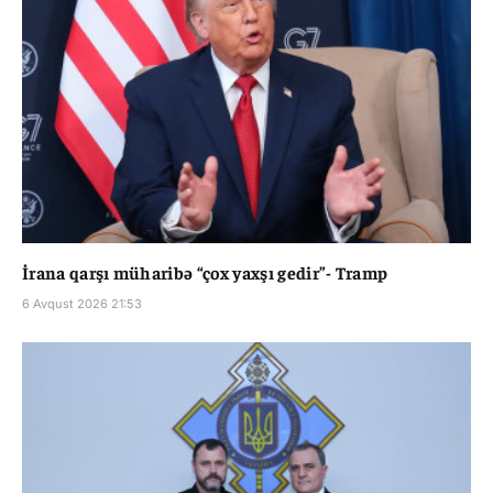
İrana qarşı müharibə “çox yaxşı gedir”- Tramp
6 Avqust 2026 21:53