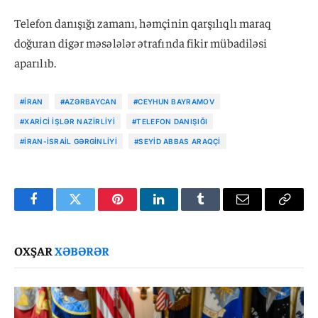
Telefon danışığı zamanı, həmçinin qarşılıqlı maraq
doğuran digər məsələlər ətrafında fikir mübadiləsi
aparılıb.
#İRAN
#AZƏRBAYCAN
#CEYHUN BAYRAMOV
#XARICI İŞLƏR NAZIRLIYI
#TELEFON DANIŞIĞI
#İRAN-İSRAIL GƏRGINLIYI
#SEYID ABBAS ARAQÇI
Facebook
Twitter
Pinterest
LinkedIn
Tumblr
Email
Copy
Link
OXŞAR
XƏBƏRƏR