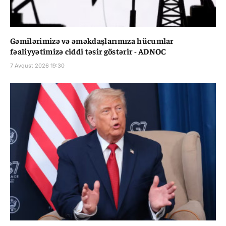
Gəmilərimizə və əməkdaşlarımıza hücumlar
fəaliyyətimizə ciddi təsir göstərir - ADNOC
7 Avqust 2026 19:30