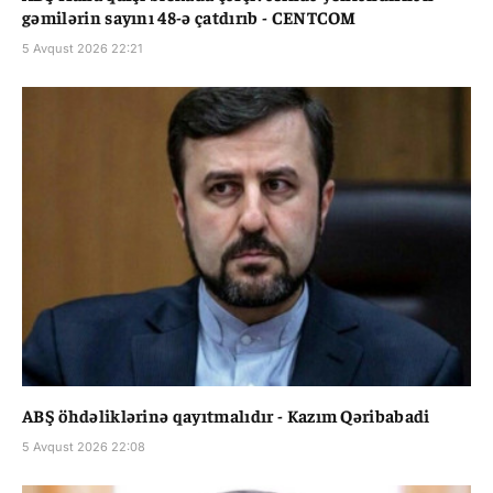
gəmilərin sayını 48-ə çatdırıb - CENTCOM
5 Avqust 2026 22:21
ABŞ öhdəliklərinə qayıtmalıdır - Kazım Qəribabadi
5 Avqust 2026 22:08