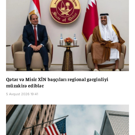
Qətər və Misir XİN başçıları regional gərginliyi
müzakirə ediblər
5 Avqust 2026 19:41