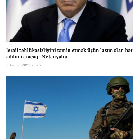
İsrail təhlükəsizliyini təmin etmək üçün lazım olan hər
addımı atacaq - Netanyahu
5 Avqust 2026 20:25