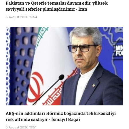
Pakistan və Qətərlə təmaslar davam edir, yüksək
səviyyəli səfərlər planlaşdırılmır - İran
5 Avqust 2026 19:54
ABŞ-nin addımları Hörmüz boğazında təhlükəsizliyi
risk altında saxlayır - İsmayıl Bəqai
5 Avqust 2026 19:51