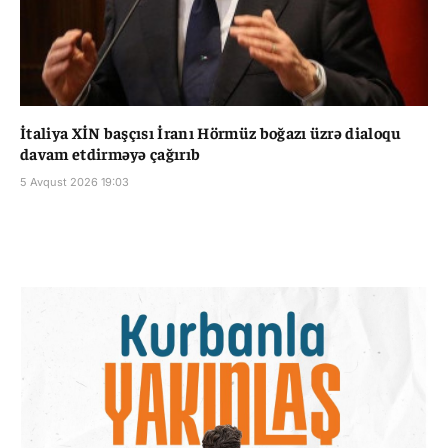
İtaliya XİN başçısı İranı Hörmüz boğazı üzrə dialoqu
davam etdirməyə çağırıb
5 Avqust 2026 19:03