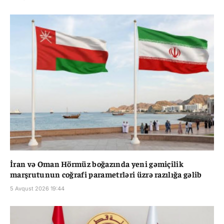
İran və Oman Hörmüz boğazında yeni gəmiçilik
marşrutunun coğrafi parametrləri üzrə razılığa gəlib
5 Avqust 2026 19:44