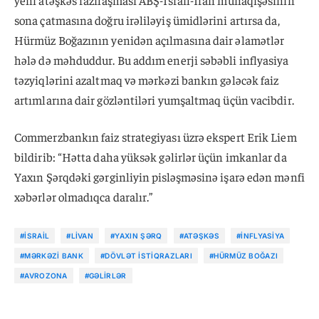
sona çatmasına doğru irəliləyiş ümidlərini artırsa da,
Hürmüz Boğazının yenidən açılmasına dair əlamətlər
hələ də məhduddur. Bu addım enerji səbəbli inflyasiya
təzyiqlərini azaltmaq və mərkəzi bankın gələcək faiz
artımlarına dair gözləntiləri yumşaltmaq üçün vacibdir.
Commerzbankın faiz strategiyası üzrə ekspert Erik Liem
bildirib: “Hətta daha yüksək gəlirlər üçün imkanlar da
Yaxın Şərqdəki gərginliyin pisləşməsinə işarə edən mənfi
xəbərlər olmadıqca daralır.”
#İSRAIL
#LIVAN
#YAXIN ŞƏRQ
#ATƏŞKƏS
#INFLYASIYA
#MƏRKƏZI BANK
#DÖVLƏT ISTIQRAZLARI
#HÜRMÜZ BOĞAZI
#AVROZONA
#GƏLIRLƏR