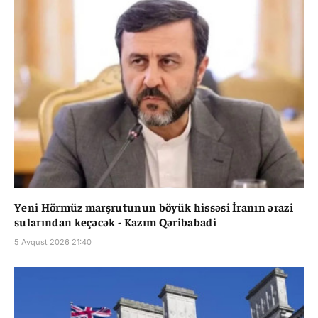
Yeni Hörmüz marşrutunun böyük hissəsi İranın ərazi
sularından keçəcək - Kazım Qəribabadi
5 Avqust 2026 21:40