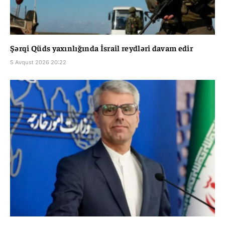
Şərqi Qüds yaxınlığında İsrail reydləri davam edir
5 Avqust 2026 20:22