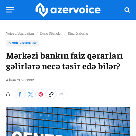
Voice of Azerbaijan
/
Digər Dövlətlər
/
Digər Xəbərlər
DIGƏR XƏBƏRLƏR
Mərkəzi bankın faiz qərarları
gəlirlərə necə təsir edə bilər?
4 İyun 2026 19:05