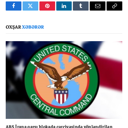
Facebook
Twitter
Pinterest
LinkedIn
Tumblr
Email
Copy
Link
OXŞAR
XƏBƏRƏR
ABŞ İrana qarşı blokada çərçivəsində yönləndirilən