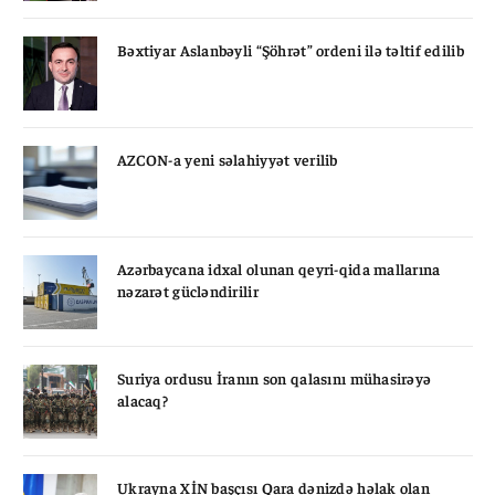
Bəxtiyar Aslanbəyli “Şöhrət” ordeni ilə təltif edilib
AZCON-a yeni səlahiyyət verilib
Azərbaycana idxal olunan qeyri-qida mallarına
nəzarət gücləndirilir
Suriya ordusu İranın son qalasını mühasirəyə
alacaq?
Ukrayna XİN başçısı Qara dənizdə həlak olan