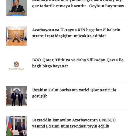
qaz tədarük etməyə hazırdır - Ceyhun Bayramov
Azərbaycan və Ukrayna XİN başçıları ölkələrin
strateji tərəfdaşlığını müzakirə ediblər
BƏƏ, Qətər, Türkiyə və daha 5 ölkədən Qəzza ilə
bağlı birgə bəyanat
İbrahim Kalın Suriyanın xarici işlər naziri ilə
görüşüb
Fəxrəddin İsmayılov Azərbaycanın UNESCO
yanında daimi nümayəndəsi təyin edilib