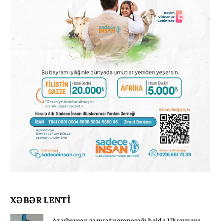
XƏBƏR LENTİ
Azərbaycan zərurət yaranacağı halda Ukraynaya