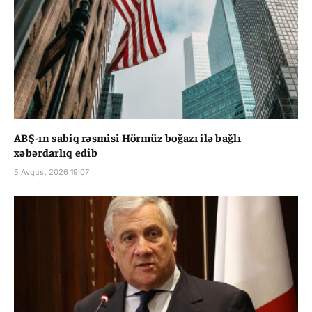
ABŞ-ın sabiq rəsmisi Hörmüz boğazı ilə bağlı
xəbərdarlıq edib
5 Avqust 2026 19:07