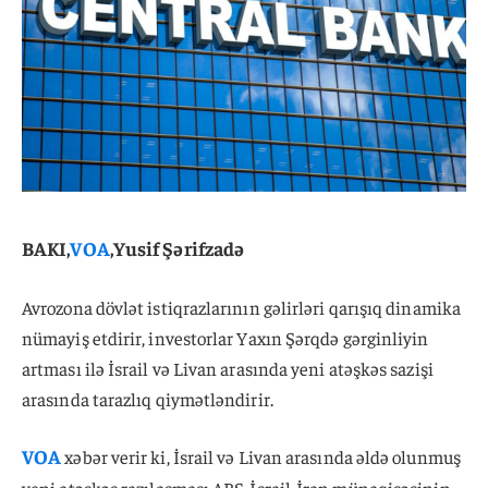
BAKI,
VOA
,Yusif Şərifzadə
Avrozona dövlət istiqrazlarının gəlirləri qarışıq dinamika
nümayiş etdirir, investorlar Yaxın Şərqdə gərginliyin
artması ilə İsrail və Livan arasında yeni atəşkəs sazişi
arasında tarazlıq qiymətləndirir.
VOA
xəbər verir ki, İsrail və Livan arasında əldə olunmuş
yeni atəşkəs razılaşması ABŞ-İsrail-İran münaqişəsinin