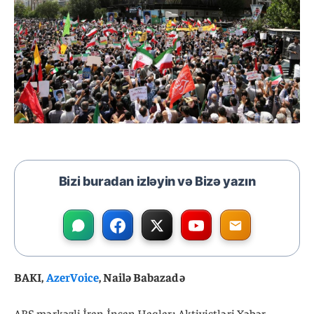
Bizi buradan izləyin və Bizə yazın
BAKI,
AzerVoice
, Nailə Babazadə
ABŞ mərkəzli İran İnsan Haqları Aktivistləri Xəbər