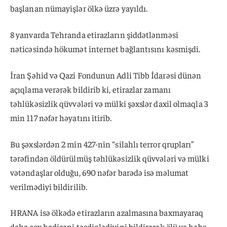
başlanan nümayişlər ölkə üzrə yayıldı.
8 yanvarda Tehranda etirazların şiddətlənməsi
nəticəsində hökumət internet bağlantısını kəsmişdi.
İran Şəhid və Qazi Fondunun Adli Tibb İdarəsi dünən
açıqlama verərək bildirib ki, etirazlar zamanı
təhlükəsizlik qüvvələri və mülki şəxslər daxil olmaqla 3
min 117 nəfər həyatını itirib.
Bu şəxslərdən 2 min 427-nin “silahlı terror qrupları”
tərəfindən öldürülmüş təhlükəsizlik qüvvələri və mülki
vətəndaşlar olduğu, 690 nəfər barədə isə məlumat
verilmədiyi bildirilib.
HRANA isə ölkədə etirazların azalmasına baxmayaraq
daha çox hadisəni təsdiqlədiyini bildirərək ölü və həbs