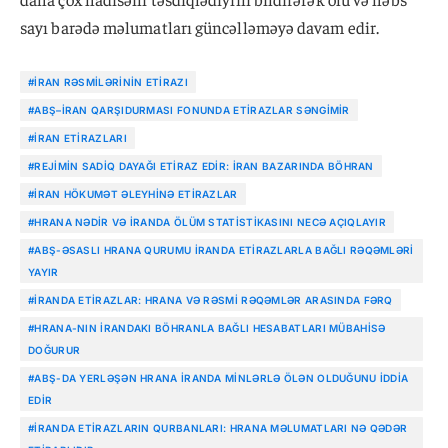
sayı barədə məlumatları güncəlləməyə davam edir.
#İRAN RƏSMILƏRININ ETIRAZI
#ABŞ–İRAN QARŞIDURMASI FONUNDA ETIRAZLAR SƏNGIMIR
#İRAN ETIRAZLARI
#REJIMIN SADIQ DAYAĞI ETIRAZ EDIR: İRAN BAZARINDA BÖHRAN
#İRAN HÖKUMƏT ƏLEYHINƏ ETIRAZLAR
#HRANA NƏDIR VƏ İRANDA ÖLÜM STATISTIKASINI NECƏ AÇIQLAYIR
#ABŞ-ƏSASLI HRANA QURUMU İRANDA ETIRAZLARLA BAĞLI RƏQƏMLƏRI
YAYIR
#İRANDA ETIRAZLAR: HRANA VƏ RƏSMI RƏQƏMLƏR ARASINDA FƏRQ
#HRANA-NIN İRANDAKI BÖHRANLA BAĞLI HESABATLARI MÜBAHISƏ
DOĞURUR
#ABŞ-DA YERLƏŞƏN HRANA İRANDA MINLƏRLƏ ÖLƏN OLDUĞUNU IDDIA
EDIR
#İRANDA ETIRAZLARIN QURBANLARI: HRANA MƏLUMATLARI NƏ QƏDƏR