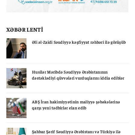
XƏBƏR LENTİ
Əli əl-Zaidi Səudiyyə kəşfiyyat rəhbəri ilə görüşüb
Husilər Məribdə Səudiyyə Ərəbistanının
dəstəklədiyi qüvvələri vurduqlarını iddia ediblər
ABŞ İran hakimiyyətinin maliyyə şəbəkələrinə
qarşı yeni tədbirlər elan edib
Şahbaz Şərif Səudiyyə Ərəbistanı və Türkiyə ilə