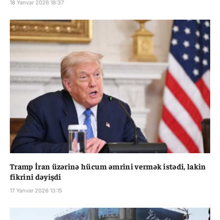
18 Yanvar 2026 18:37
Tramp İran üzərinə hücum əmrini vermək istədi, lakin
fikrini dəyişdi
17 Yanvar 2026 13:15