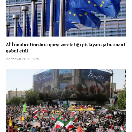
Aİ İranda etirazlara qarşı zorakılığı pisləyən qətnaməni
qəbul etdi
22 Yanvar 2026 17:25