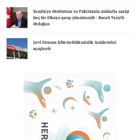
Səudiyyə Ərəbistanı və Pakistanla müdafiə sazişi
heç bir ölkəyə qarşı yönəlməyib - Rəcəb Tayyib
Ərdoğan
Levi Strauss kibertəhlükəsizlik insidentini
açıqlayıb