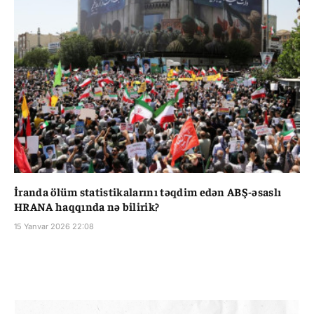
İranda ölüm statistikalarını təqdim edən ABŞ-əsaslı
HRANA haqqında nə bilirik?
15 Yanvar 2026 22:08