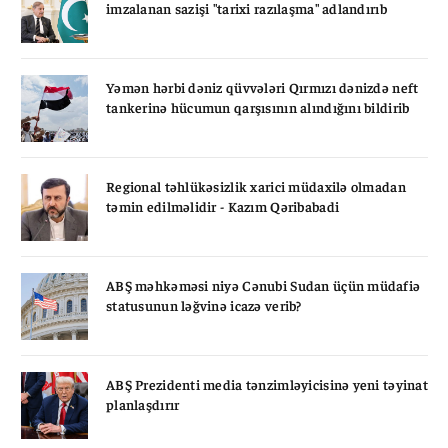
imzalanan sazişi "tarixi razılaşma" adlandırıb
Yəmən hərbi dəniz qüvvələri Qırmızı dənizdə neft
tankerinə hücumun qarşısının alındığını bildirib
Regional təhlükəsizlik xarici müdaxilə olmadan
təmin edilməlidir - Kazım Qəribabadi
ABŞ məhkəməsi niyə Cənubi Sudan üçün müdafiə
statusunun ləğvinə icazə verib?
ABŞ Prezidenti media tənzimləyicisinə yeni təyinat
planlaşdırır