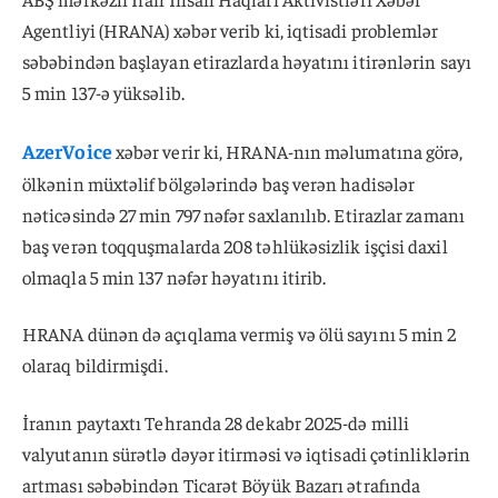
Agentliyi (HRANA) xəbər verib ki, iqtisadi problemlər
səbəbindən başlayan etirazlarda həyatını itirənlərin sayı
5 min 137-ə yüksəlib.
AzerVoice
xəbər verir ki, HRANA-nın məlumatına görə,
ölkənin müxtəlif bölgələrində baş verən hadisələr
nəticəsində 27 min 797 nəfər saxlanılıb. Etirazlar zamanı
baş verən toqquşmalarda 208 təhlükəsizlik işçisi daxil
olmaqla 5 min 137 nəfər həyatını itirib.
HRANA dünən də açıqlama vermiş və ölü sayını 5 min 2
olaraq bildirmişdi.
İranın paytaxtı Tehranda 28 dekabr 2025-də milli
valyutanın sürətlə dəyər itirməsi və iqtisadi çətinliklərin
artması səbəbindən Ticarət Böyük Bazarı ətrafında