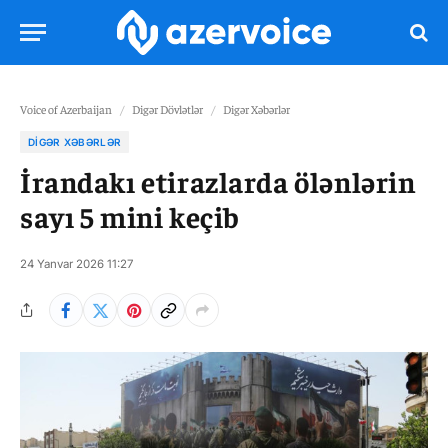
Voice of Azerbaijan
/
Digər Dövlətlər
/
Digər Xəbərlər
DIGƏR XƏBƏRLƏR
İrandakı etirazlarda ölənlərin
sayı 5 mini keçib
24 Yanvar 2026 11:27