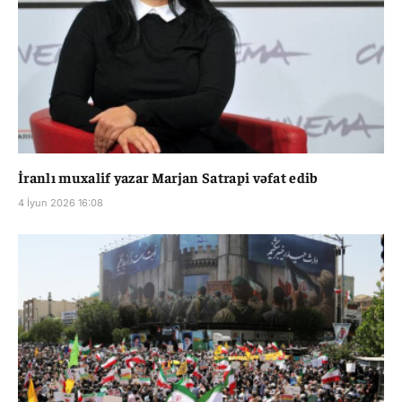
İranlı muxalif yazar Marjan Satrapi vəfat edib
4 İyun 2026 16:08