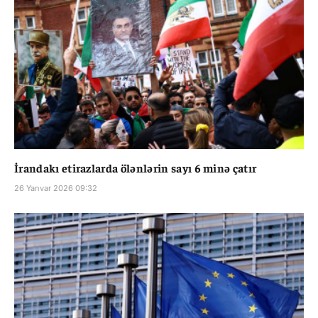
İrandakı etirazlarda ölənlərin sayı 6 minə çatır
26 Yanvar 2026 09:32