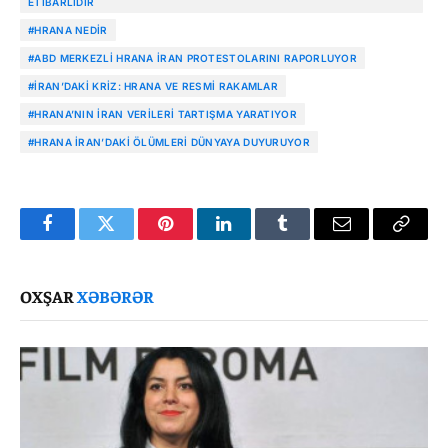
ETIBARLIDIR
#HRANA NEDIR
#ABD MERKEZLI HRANA İRAN PROTESTOLARINI RAPORLUYOR
#İRAN’DAKI KRIZ: HRANA VE RESMI RAKAMLAR
#HRANA’NIN İRAN VERILERI TARTIŞMA YARATIYOR
#HRANA İRAN’DAKI ÖLÜMLERI DÜNYAYA DUYURUYOR
Facebook
Twitter
Pinterest
LinkedIn
Tumblr
Email
Copy
Link
OXŞAR
XƏBƏRƏR