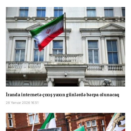
İranda internetə çıxış yaxın günlərdə bərpa olunacaq
26 Yanvar 2026 16:51