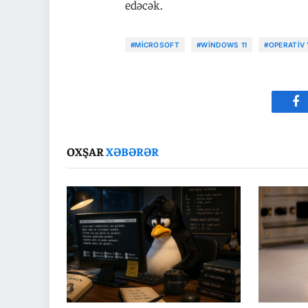
edəcək.
#MICROSOFT
#WINDOWS 11
#OPERATIV
Fa
OXŞAR
XƏBƏRƏR