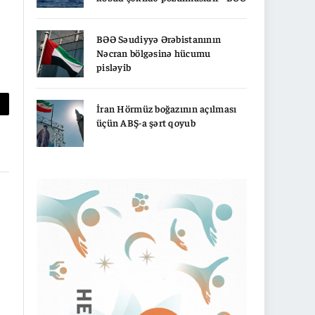
BƏƏ Səudiyyə Ərəbistanının
Nəcran bölgəsinə hücumu
pisləyib
İran Hörmüz boğazının açılması
py
üçün ABŞ-a şərt qoyub
nk