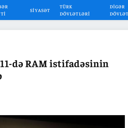
BƏR
TÜRK
DIGƏR
SIYASƏT
NTI
DÖVLƏTLƏRI
DÖVLƏ
11-də RAM istifadəsinin
b