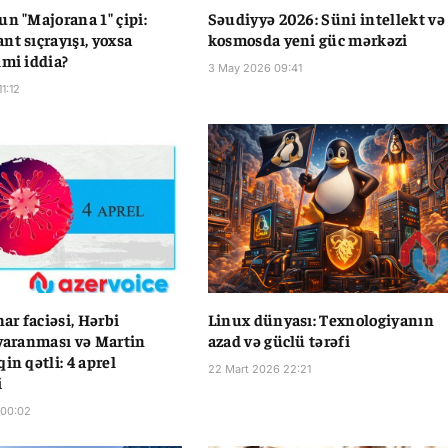
un "Majorana 1" çipi:
Səudiyyə 2026: Süni intellekt və
nt sıçrayışı, yoxsa
kosmosda yeni güc mərkəzi
lmi iddia?
3 May 2026 09:41
1:12
r faciəsi, Hərbi
Linux dünyası: Texnologiyanın
 yaranması və Martin
azad və güclü tərəfi
in qətli: 4 aprel
22 Mart 2026 22:21
i
 00:02