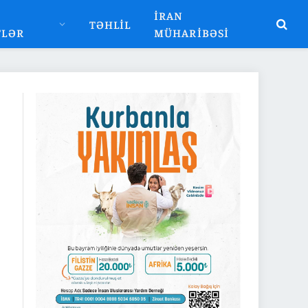
İRAN
TƏHLIL
TLƏR
MÜHARIBƏSI