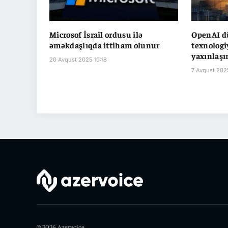
Microsof İsrail ordusu ilə
OpenAI dü
əməkdaşlıqda ittiham olunur
texnologi
yaxınlaşı
20 Avqust 2025 10:18
7 Avqust 202
© 2026 Azervoice.