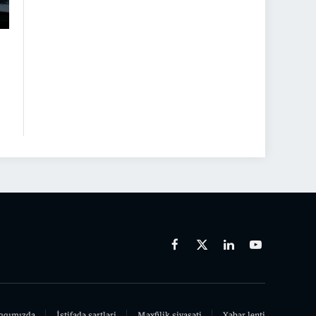
Facebook
X
Linkedin
Youtube
(Twitter)
qqımızda
İstifadə şərtləri
Məxfilik siyasəti
Xəbər lenti