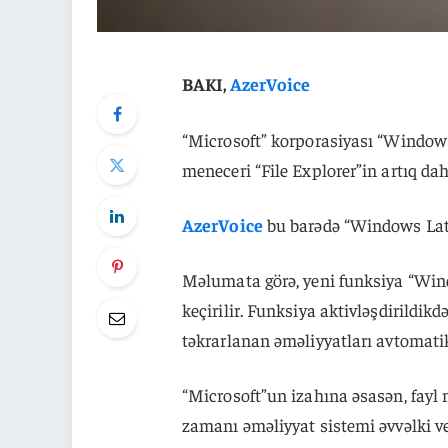
BAKI,
AzerVoice
“Microsoft” korporasiyası “Windows
meneceri “File Explorer”in artıq da
AzerVoice
bu barədə “Windows Lates
Məlumata görə, yeni funksiya “Win
keçirilir. Funksiya aktivləşdirildik
təkrarlanan əməliyyatları avtomatik
“Microsoft”un izahına əsasən, fayl 
zamanı əməliyyat sistemi əvvəlki v