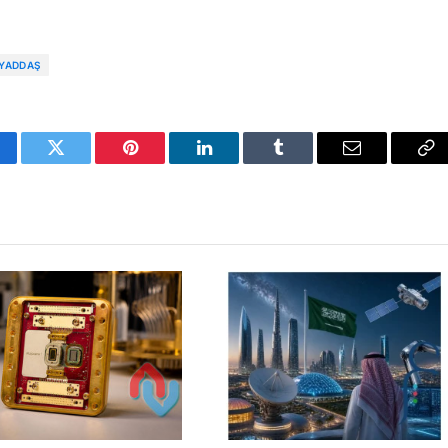
 YADDAŞ
cebook
Twitter
Pinterest
LinkedIn
Tumblr
Email
Co
Li