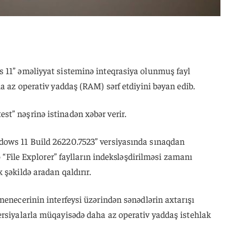
 11” əməliyyat sisteminə inteqrasiya olunmuş fayl
ha az operativ yaddaş (RAM) sərf etdiyini bəyan edib.
t” nəşrinə istinadən xəbər verir.
dows 11 Build 26220.7523” versiyasında sınaqdan
də “File Explorer” faylların indeksləşdirilməsi zamanı
 şəkildə aradan qaldırır.
menecerinin interfeysi üzərindən sənədlərin axtarışı
ersiyalarla müqayisədə daha az operativ yaddaş istehlak