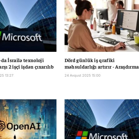
da İsrailə texnoloji
Dörd günlük iş qrafiki
rşı 2 işçi işdən çıxarılıb
məhsuldarlığı artırır - Araşdırma
25 13:27
24 Avqust 2025 15:00