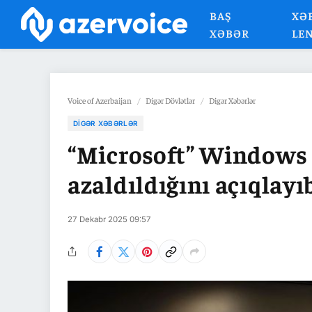
BAŞ
XƏ
XƏBƏR
LE
Voice of Azerbaijan
/
Digər Dövlətlər
/
Digər Xəbərlər
DIGƏR XƏBƏRLƏR
“Microsoft” Windows 
azaldıldığını açıqlayı
27 Dekabr 2025 09:57