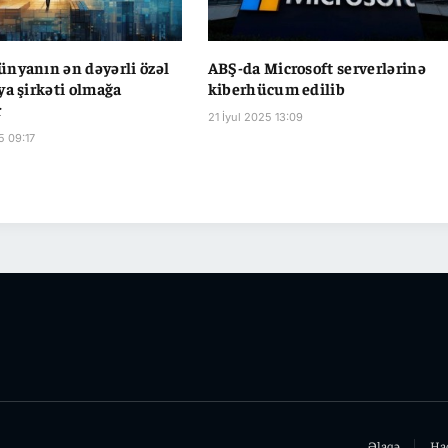
nyanın ən dəyərli özəl
ABŞ-da Microsoft serverlərinə
ya şirkəti olmağa
kiberhücum edilib
r
21 İyul 2025 13:09
5 09:17
Əlaqə
Ha