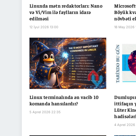
Linuxda mətn redaktorları: Nano
Microsoft
və Vi/Vim ilə faylların idarə
Böyük kva
edilməsi
növbəti e
12 İyul 2026 13:00
18 May 2026 1
Linux terminalında ən vacib 10
Dumlupına
komanda hansılardır?
ittifaqın
Lüter Kinq
5 Aprel 2026 22:35
hadisələr
4 Aprel 2026