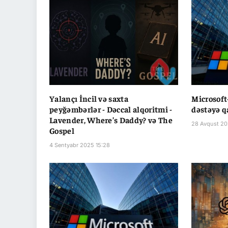
Yalançı İncil və saxta
Microsoft-
peyğəmbərlər - Dəccal alqoritmi -
dəstəyə qa
Lavender, Where’s Daddy? və The
28 Avqust 20
Gospel
4 Sentyabr 2025 15:28