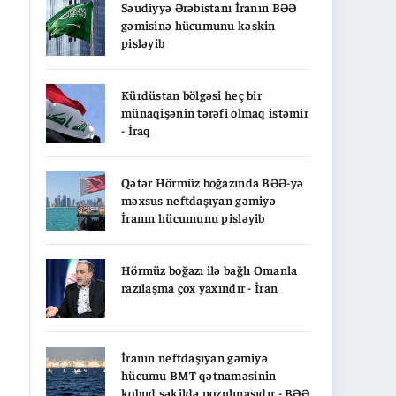
Səudiyyə Ərəbistanı İranın BƏƏ
gəmisinə hücumunu kəskin
pisləyib
Kürdüstan bölgəsi heç bir
münaqişənin tərəfi olmaq istəmir
- İraq
Qətər Hörmüz boğazında BƏƏ-yə
məxsus neftdaşıyan gəmiyə
İranın hücumunu pisləyib
Hörmüz boğazı ilə bağlı Omanla
razılaşma çox yaxındır - İran
İranın neftdaşıyan gəmiyə
hücumu BMT qətnaməsinin
kobud şəkildə pozulmasıdır - BƏƏ