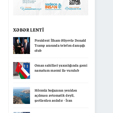
XƏBƏR LENTİ
Prezident İlham Əliyevlə Donald
Tramp arasında telefon danışığı
olub
Oman sahilləri yaxınlığında gəmi
naməlum mərmi ilə vurulub
Hörmüz boğazının yenidən
açılması avtomatik deyil,
şərtlərdən asılıdır - İran