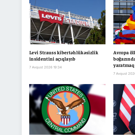
Levi Strauss kibertəhlükəsizlik
Avropa öl
insidentini açıqlayıb
boğazında
yaratmaq 
7 Avqust 2026 19:34
7 Avqust 202