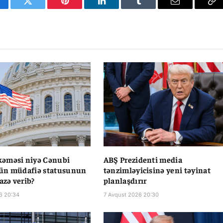
cebook
Twitter
Pinterest
LinkedIn
Tumblr
Email
Co
Li
əməsi niyə Cənubi
ABŞ Prezidenti media
ün müdafiə statusunun
tənzimləyicisinə yeni təyinat
azə verib?
planlaşdırır
6 20:34
7 Avqust 2026 20:30