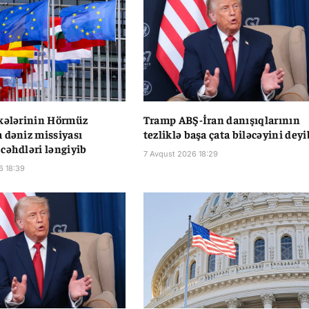
kələrinin Hörmüz
Tramp ABŞ-İran danışıqlarının
 dəniz missiyası
tezliklə başa çata biləcəyini deyi
cəhdləri ləngiyib
7 Avqust 2026 18:29
6 18:39