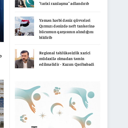
"tarixi razılaşma" adlandırıb
Yəmən hərbi dəniz qüvvələri
Qırmızı dənizdə neft tankerinə
hücumun qarşısının alındığını
bildirib
Regional təhlükəsizlik xarici
b
müdaxilə olmadan təmin
edilməlidir - Kazım Qəribabadi