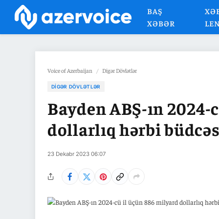
BAŞ
XƏ
XƏBƏR
LE
Voice of Azerbaijan
/
Digər Dövlətlər
DIGƏR DÖVLƏTLƏR
Bayden ABŞ-ın 2024-c
dollarlıq hərbi büdcə
23 Dekabr 2023 06:07