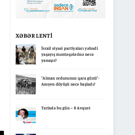
XƏBƏR LENTİ
İsrail siyasi partiyaları yəhudi
yaşayış məntəqələrinə necə
yanaşır?
"Alman ordusunun qara günü"-
Amyen döyüşü necə başladı?
Tarixdə bu gün – 8 Avqust