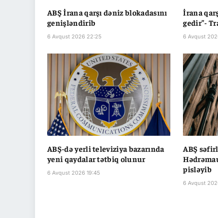
ABŞ İrana qarşı dəniz blokadasını
İrana qar
genişləndirib
gedir”- T
6 Avqust 2026 22:25
6 Avqust 202
ABŞ-də yerli televiziya bazarında
ABŞ səfir
yeni qaydalar tətbiq olunur
Hədrəmau
pisləyib
6 Avqust 2026 19:45
6 Avqust 202