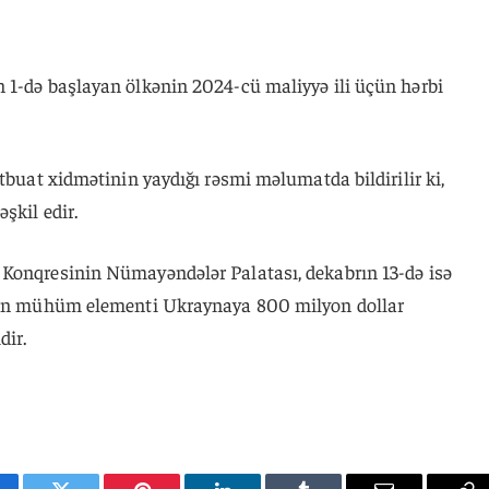
 1-də başlayan ölkənin 2024-cü maliyyə ili üçün hərbi
ətbuat xidmətinin yaydığı rəsmi məlumatda bildirilir ki,
şkil edir.
Konqresinin Nümayəndələr Palatası, dekabrın 13-də isə
ədin mühüm elementi Ukraynaya 800 milyon dollar
dir.