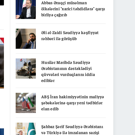
Abbas Əraqçi müsəlman
py
ölkələrini "xarici təhdidlərə" qarşı
birliyə çağırıb
nk
Əli əl-Zaidi Səudiyyə kəşfiyyat
rəhbəri ilə görüşüb
Husilər Məribdə Səudiyyə
Ərəbistanının dəstəklədiyi
qüvvələri vurduqlarını iddia
ediblər
ABŞ İran hakimiyyətinin maliyyə
şəbəkələrinə qarşı yeni tədbirlər
elan edib
Şahbaz Şərif Səudiyyə Ərəbistanı
və Türkiyə ilə imzalanan sazişi