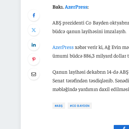
Bakı.
AzerPress
:
ABŞ prezidenti Co Bayden oktyabrın
büdcə qanun layihəsini imzalayıb.
AzerPress
xəbər verir ki, Ağ Evin m
ümumi büdcə 886,3 milyard dollar tə
Qanun layihəsi dekabrın 14-də ABŞ 
Senat tərəfindən təsdiqlənib. Sən
məbləğində yardımın daxil edilməsi
#ABŞ
#CO BAYDEN