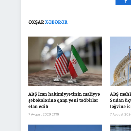
Fa
OXŞAR
XƏBƏRƏR
ABŞ İran hakimiyyətinin maliyyə
ABŞ məhk
şəbəkələrinə qarşı yeni tədbirlər
Sudan üç
elan edib
ləğvinə ic
7 Avqust 2026 21:19
7 Avqust 202