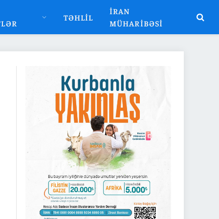
İRAN
TƏHLIL
TLƏR
MÜHARIBƏSI