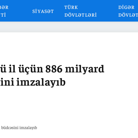
BƏR
TÜRK
DIGƏR
SIYASƏT
NTI
DÖVLƏTLƏRI
DÖVLƏ
ü il üçün 886 milyard
sini imzalayıb