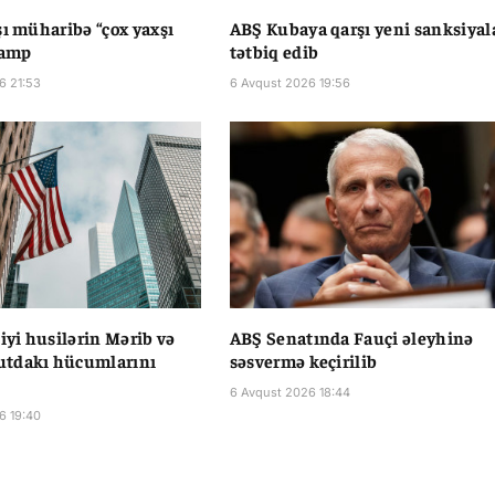
şı müharibə “çox yaxşı
ABŞ Kubaya qarşı yeni sanksiyal
ramp
tətbiq edib
6 21:53
6 Avqust 2026 19:56
liyi husilərin Mərib və
ABŞ Senatında Fauçi əleyhinə
tdakı hücumlarını
səsvermə keçirilib
6 Avqust 2026 18:44
6 19:40