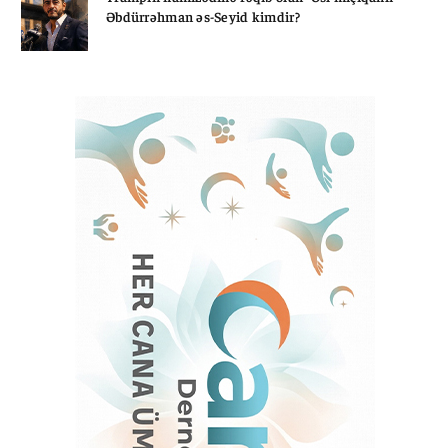
Əbdürrəhman əs-Seyid kimdir?