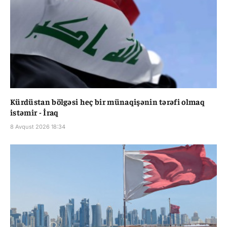
Kürdüstan bölgəsi heç bir münaqişənin tərəfi olmaq
istəmir - İraq
8 Avqust 2026 18:34