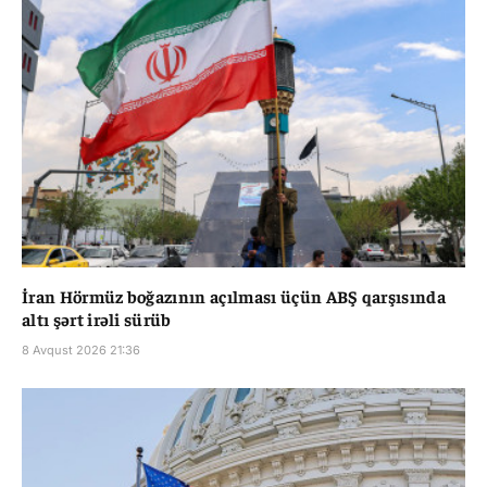
İran Hörmüz boğazının açılması üçün ABŞ qarşısında
altı şərt irəli sürüb
8 Avqust 2026 21:36