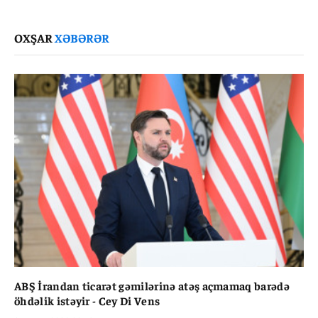
Link
OXŞAR
XƏBƏRƏR
ABŞ İrandan ticarət gəmilərinə atəş açmamaq barədə
öhdəlik istəyir - Cey Di Vens