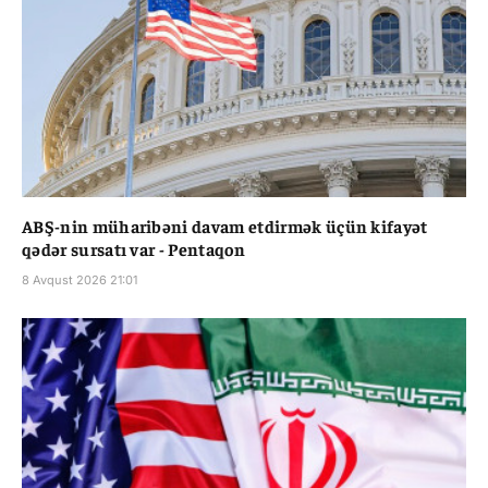
ABŞ-nin müharibəni davam etdirmək üçün kifayət
qədər sursatı var - Pentaqon
8 Avqust 2026 21:01