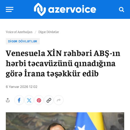
Voice of Azerbaijan
/
Digər Dövlətlər
DIGƏR DÖVLƏTLƏR
Venesuela XİN rəhbəri ABŞ-ın
hərbi təcavüzünü qınadığına
görə İrana təşəkkür edib
6 Yanvar 2026 12:02