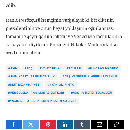
edib.
İran XİN sözçüsü həmçinin vurğulayıb ki, bir ölkənin
prezidentinin və onun həyat yoldaşının oğurlanması
tamamilə qeyri-qanuni aktdır və Venesuela rəsmilərinin
də bəyan etdiyi kimi, Prezident Nikolas Maduro dərhal
azad olunmalıdır.
#İRAN
#ABŞ
#VENESUELA
#TEHRAN
#NIKOLAS MADURO
#İRAN XARICI İŞLƏR NAZIRLIYI
#ABŞ VENESUELA HƏRBI MÜDAXILƏ
#BMT NIZAMNAMƏSI
#YVAN GIL PINTO
#VENESUELA–İRAN MÜNASIBƏTLƏRI
#ABŞ-IN HƏRBI TƏCAVÜZÜ
#YAXIN ŞƏRQ–LATIN AMERIKASI ƏLAQƏLƏRI
Facebook
Twitter
Pinterest
LinkedIn
Tumblr
Email
Copy