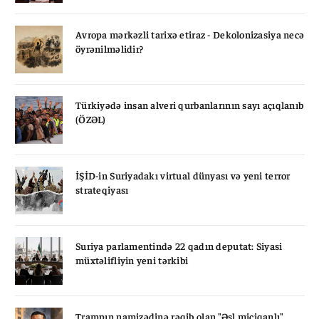
Avropa mərkəzli tarixə etiraz - Dekolonizasiya necə
öyrənilməlidir?
Türkiyədə insan alveri qurbanlarının sayı açıqlanıb
(ÖZƏL)
İŞİD-in Suriyadakı virtual dünyası və yeni terror
strateqiyası
Suriya parlamentində 22 qadın deputat: Siyasi
müxtəlifliyin yeni tərkibi
Trampın namizədinə rəqib olan "Əsl miçiqanlı"