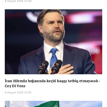
8 Avqust 2026 22:59
İran Hörmüz boğazında keçid haqqı tətbiq etməyəcək -
Cey Di Vens
8 Avqust 2026 22:05