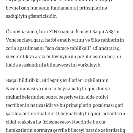
beynəlxalq hüququn fundamental prinsiplərinə
sadiqliyin göstəricisidir.
Öz növbəsində, İran XİN sözçüsü İsmayıl Bəqai ABŞ-ın
Venesuelaya qarşı hərbi əməliyyatını və ölkə rəhbərinin
zorla aparılmasını “son dərəcə təhlükəli” adlandıraraq,
suverenlik və ərazi bütövlüyünün pozulmasının heç bir
halda əsaslandırıla bilməyəcəyini vurğulayıb.
Bəqai bildirib ki, Birləşmiş Millətlər Təşkilatının
Nizamnaməsi və müasir beynəlxalq hüquq dünya
müharibələrindən sonra bəşəriyyətin əldə etdiyi
təcrübənin nəticəsidir və bu prinsiplərin pozulması qəti
şəkildə pislənilməlidir. O, beynəlxalq hüququ pozanların
ciddi reaksiya ilə üzləşməyəcəyi təqdirdə bu cür
hərəkətlərin normaya çevrilə biləcəyi barədə xəbərdarlıq