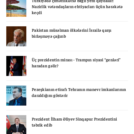
Türkiyədə çimərliklərlə bağlı yeni qaydalar:
Nazirlik vətəndaşların ehtiyacları üçün hərəkətə
keçdi
Pakistan müsəlman ölkələrini İsrailə qarşı
birləşməyə çağırıb
Üç prezidentin mirası - Trampın siyasi “genləri”
haradan gəlir?
Pezeşkianın etirafı Tehranın manevr imkanlarının
daraldığını göstərir
Prezident İlham Əliyev Sinqapur Prezidentini
təbrik edib