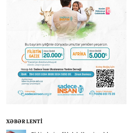
XƏBƏR LENTİ