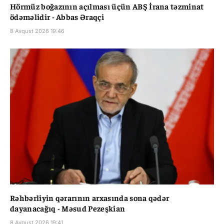
Hörmüz boğazının açılması üçün ABŞ İrana təzminat
ödəməlidir - Abbas Əraqçi
8 Avqust 2026 19:46
Rəhbərliyin qərarının arxasında sona qədər
dayanacağıq - Məsud Pezeşkian
8 Avqust 2026 19:41