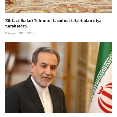
Körfəz ölkələri Tehranın təzminat tələbindən niyə
narahatdır?
8 Avqust 2026 20:08