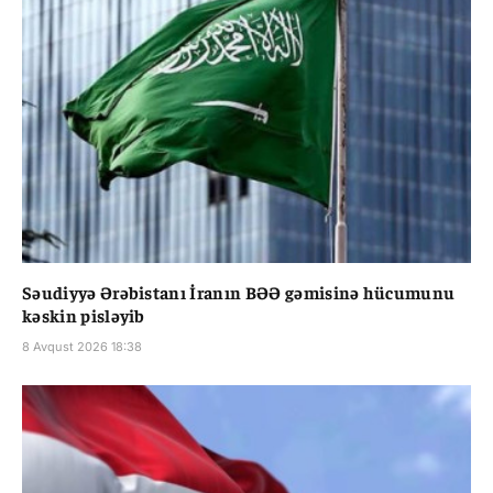
Səudiyyə Ərəbistanı İranın BƏƏ gəmisinə hücumunu
kəskin pisləyib
8 Avqust 2026 18:38