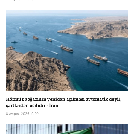
Hörmüz boğazının yenidən açılması avtomatik deyil,
şərtlərdən asılıdır - İran
8 Avqust 2026 19:20