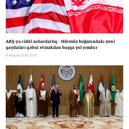
ABŞ-yə ciddi xəbərdarlıq - Hörmüz boğazındakı yeni
qaydaları qəbul etməkdən başqa yol yoxdur
8 Avqust 2026 20:15