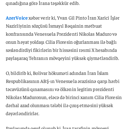
qınadığına görə İrana təşəkkür edib.
AzerVoice
xəbər verir ki, Yvan Gil Pinto İran Xarici İşlər
Nazirliyinin sözçüsü İsmayıl Bəqainin mətbuat
konfransında Venesuela Prezidenti Nikolas Maduro və
onun həyat yoldaşı Cilia Floresin oğurlanması ilə bağlı
səsləndirdiyi fikirlərin bir hissəsini rəsmi X hesabında
paylaşaraq Tehranın mövqeyini yüksək qiymətləndirib.
O, bildirib ki, Bolivar hökuməti adından İran İslam
Respublikasının ABŞ-ın Venesuela ərazisinə qarşı hərbi
təcavüzünü qınamasını və ölkənin legitim prezidenti
Nikolas Maduronun, eləcə də birinci xanım Cilia Floresin
dərhal azad olunması tələbi ilə çıxış etməsini yüksək
dəyərləndirirlər.
Paylaşımda qeyd olunub ki, İran tərəfinin mövqeyi