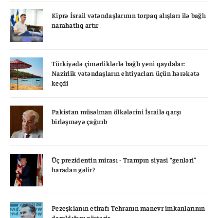
Kiprə İsrail vətəndaşlarının torpaq alışları ilə bağlı
narahatlıq artır
Türkiyədə çimərliklərlə bağlı yeni qaydalar:
Nazirlik vətəndaşların ehtiyacları üçün hərəkətə
keçdi
Pakistan müsəlman ölkələrini İsrailə qarşı
birləşməyə çağırıb
Üç prezidentin mirası - Trampın siyasi “genləri”
haradan gəlir?
Pezeşkianın etirafı Tehranın manevr imkanlarının
daraldığını göstərir