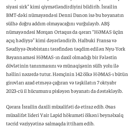
siyasi sirk” kimi qiymətləndirdiyini bildirib. İsrailin
BMT-dəki nümayəndəsi Denni Danon isə bu bəyanatın
sülhə doğru addım olmayacağını vurğulayıb. ABŞ
nümayəndəsi Morqan Ortaqus da qərarı “HƏMAS üçün
açıq hədiyyə” kimi dəyərləndirib. Halbuki Fransa və
Səudiyyə Ərəbistanı tərəfindən təqdim edilən Nyu-York
Bəyannaməsi HƏMAS-ın daxil olmadığı bir Fələstin
dövlətinin tanınmasını və münaqişənin sülh yolu ilə
həllini nəzərdə tutur. Həmçinin 142 ölkə HƏMAS-ı bütün
girovları azad etməyə çağıran və təşkilatın 7 oktyabr
2023-cü il hücumunu pisləyən bəyanatı da dəstəkləyib.
Qərara İsrailin daxili müxalifəti də etiraz edib. Əsas
müxalifət lideri Yair Lapid hökuməti ölkəni beynəlxalq
təcrid vəziyyətinə salmaqda ittiham edib.