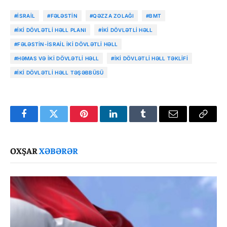
#İSRAIL
#FƏLƏSTIN
#QƏZZA ZOLAĞI
#BMT
#İKI DÖVLƏTLI HƏLL PLANI
#İKI DÖVLƏTLI HƏLL
#FƏLƏSTIN-İSRAIL IKI DÖVLƏTLI HƏLL
#HƏMAS VƏ IKI DÖVLƏTLI HƏLL
#İKI DÖVLƏTLI HƏLL TƏKLIFI
#İKI DÖVLƏTLI HƏLL TƏŞƏBBÜSÜ
Facebook
Twitter
Pinterest
LinkedIn
Tumblr
Email
Copy
Link
OXŞAR
XƏBƏRƏR