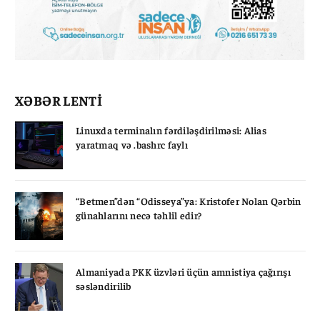
XƏBƏR LENTİ
Linuxda terminalın fərdiləşdirilməsi: Alias
yaratmaq və .bashrc faylı
“Betmen”dən “Odisseya”ya: Kristofer Nolan Qərbin
günahlarını necə təhlil edir?
Almaniyada PKK üzvləri üçün amnistiya çağırışı
səsləndirilib