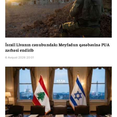
İsrail Livanın cənubundakı Meyfadun qəsəbəsinə PUA
zərbəsi endirib
6 Avqust 2026 20:01