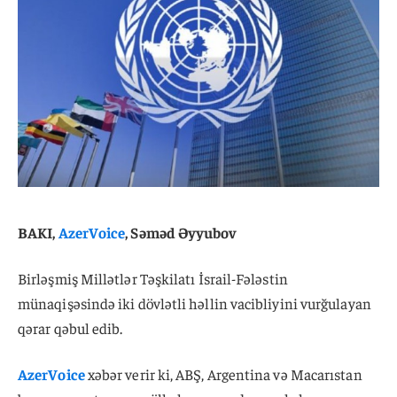
BAKI,
AzerVoice
, Səməd Əyyubov
Birləşmiş Millətlər Təşkilatı İsrail-Fələstin
münaqişəsində iki dövlətli həllin vacibliyini vurğulayan
qərar qəbul edib.
AzerVoice
xəbər verir ki, ABŞ, Argentina və Macarıstan