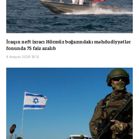
İraqın neft ixracı Hörmüz boğazındakı məhdudiyyətlər
fonunda 75 faiz azalıb
8 Avqust 2026 18:12