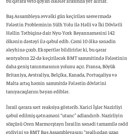
bu qərara veto qoyan ölkələr arasında yer alırlar.
Baş Assambleya əvvəlki gün keçirilən səsvermədə
Fələstin Probleminin Sülh Yolu ilə Həlli və İki Dövlətli
Həllin Tətbiqinə dair Nyu-York Bəyannaməsini 142
ölkənin dəstəyi ilə qəbul edib. Cəmi 10 ölkə sənədin
əleyhinə çıxıb. Ekspertlər bildirirlər ki, bu qərar
sentyabrın 22-də keçiriləcək BMT sammitində Fələstinin
daha geniş tanınmasının yolunu açır. Fransa, Böyük
Britaniya, Avstraliya, Belçika, Kanada, Portuqaliya və
Malta artıq həmin sammitdə Fələstin dövlətini
tanıyacaqlarını bəyan ediblər.
İsrail qərara sərt reaksiya göstərib. Xarici İşlər Nazirliyi
qəbul edilmiş qətnaməni “utanc” adlandırıb. Nazirliyin
sözçüsü Oren Marmorştayn İsrailin sənədi tamamilə rədd
etdiyini və BMT Baş Assambleyasını “reallıqdan uzaq