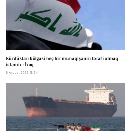
Kürdüstan bölgəsi heç bir münaqişənin tərəfi olmaq
istəmir - İraq
8 Avqust 2026 18:34