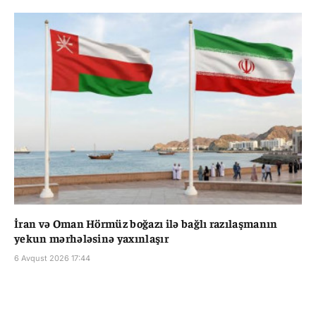
İran və Oman Hörmüz boğazı ilə bağlı razılaşmanın
yekun mərhələsinə yaxınlaşır
6 Avqust 2026 17:44