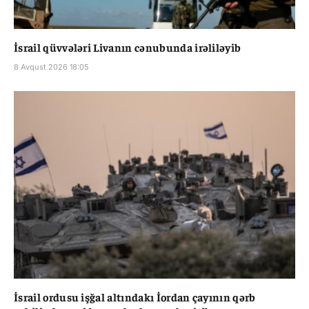
İsrail qüvvələri Livanın cənubunda irəliləyib
8 Avqust 2026 18:05
İsrail ordusu işğal altındakı İordan çayının qərb