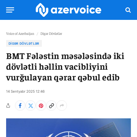
Voice of Azerbaijan
/
Digər Dövlətlər
DIGƏR DÖVLƏTLƏR
BMT Fələstin məsələsində iki
dövlətli həllin vacibliyini
vurğulayan qərar qəbul edib
14 Sentyabr 2025 12:46