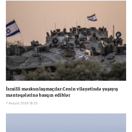
İsrailli məskunlaşmaçılar Cenin vilayətində yaşayış
məntəqələrinə basqın ediblər
7 Avqust 2026 18:25