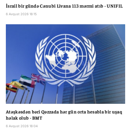
İsrail bir gündə Cənubi Livana 113 mərmi atıb - UNIFIL
6 Avqust 2026 18:15
Atəşkəsdən bəri Qəzzada hər gün orta hesabla bir uşaq
həlak olub - BMT
6 Avqust 2026 18:04