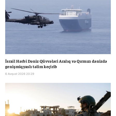
İsrail Hərbi Dəniz Qüvvələri Aralıq və Qırmızı dənizdə
genişmiqyaslı təlim keçirib
6 Avqust 2026 20:29