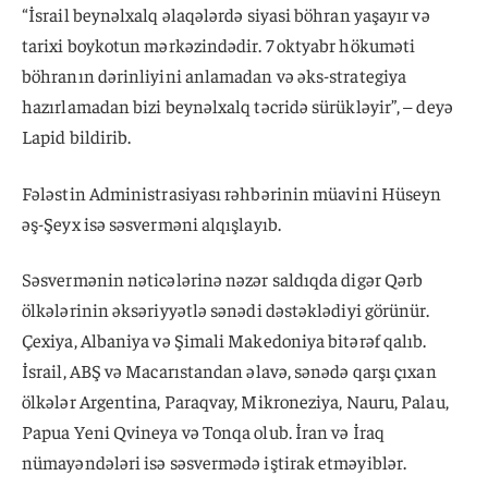
“İsrail beynəlxalq əlaqələrdə siyasi böhran yaşayır və
tarixi boykotun mərkəzindədir. 7 oktyabr hökuməti
böhranın dərinliyini anlamadan və əks-strategiya
hazırlamadan bizi beynəlxalq təcridə sürükləyir”, – deyə
Lapid bildirib.
Fələstin Administrasiyası rəhbərinin müavini Hüseyn
əş-Şeyx isə səsverməni alqışlayıb.
Səsvermənin nəticələrinə nəzər saldıqda digər Qərb
ölkələrinin əksəriyyətlə sənədi dəstəklədiyi görünür.
Çexiya, Albaniya və Şimali Makedoniya bitərəf qalıb.
İsrail, ABŞ və Macarıstandan əlavə, sənədə qarşı çıxan
ölkələr Argentina, Paraqvay, Mikroneziya, Nauru, Palau,
Papua Yeni Qvineya və Tonqa olub. İran və İraq
nümayəndələri isə səsvermədə iştirak etməyiblər.