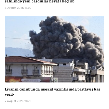
sahilində yeni basqınlar həyata keçirib
8 Avqust 2026 18:02
Livanın cənubunda məscid yaxınlığında partlayış baş
verib
7 Avqust 2026 19:21