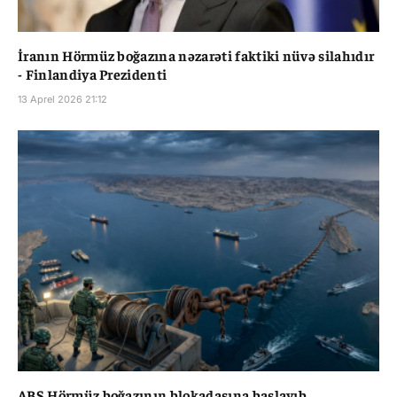
İranın Hörmüz boğazına nəzarəti faktiki nüvə silahıdır
- Finlandiya Prezidenti
13 Aprel 2026 21:12
ABŞ Hörmüz boğazının blokadasına başlayıb