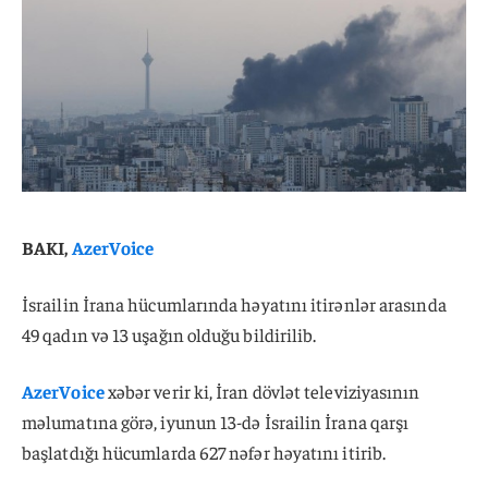
BAKI,
AzerVoice
İsrailin İrana hücumlarında həyatını itirənlər arasında
49 qadın və 13 uşağın olduğu bildirilib.
AzerVoice
xəbər verir ki, İran dövlət televiziyasının
məlumatına görə, iyunun 13-də İsrailin İrana qarşı
başlatdığı hücumlarda 627 nəfər həyatını itirib.