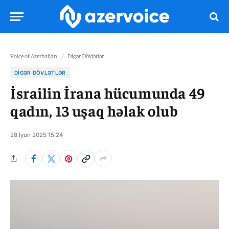
Voice of Azerbaijan
/
Digər Dövlətlər
DIGƏR DÖVLƏTLƏR
İsrailin İrana hücumunda 49
qadın, 13 uşaq həlak olub
28 İyun 2025 15:24