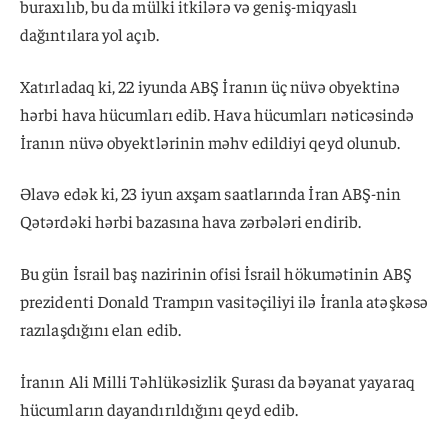
buraxılıb, bu da mülki itkilərə və geniş-miqyaslı
dağıntılara yol açıb.
Xatırladaq ki, 22 iyunda ABŞ İranın üç nüvə obyektinə
hərbi hava hücumları edib. Hava hücumları nəticəsində
İranın nüvə obyektlərinin məhv edildiyi qeyd olunub.
Əlavə edək ki, 23 iyun axşam saatlarında İran ABŞ-nin
Qətərdəki hərbi bazasına hava zərbələri endirib.
Bu gün İsrail baş nazirinin ofisi İsrail hökumətinin ABŞ
prezidenti Donald Trampın vasitəçiliyi ilə İranla atəşkəsə
razılaşdığını elan edib.
İranın Ali Milli Təhlükəsizlik Şurası da bəyanat yayaraq
hücumların dayandırıldığını qeyd edib.