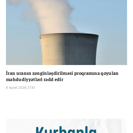
İran uranın zənginləşdirilməsi proqramına qoyulan
məhdudiyyətləri rədd edir
9 Aprel 2026 21:10