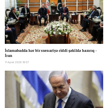
İslamabadda hər bir ssenariyə ciddi şəkildə hazırıq -
İran
11 Aprel 2026 18:07