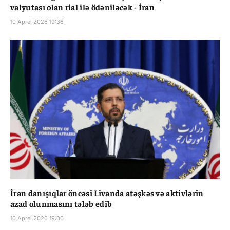
valyutası olan rial ilə ödəniləcək - İran
10 Aprel 2026 19:36
İran danışıqlar öncəsi Livanda atəşkəs və aktivlərin
azad olunmasını tələb edib
10 Aprel 2026 19:00