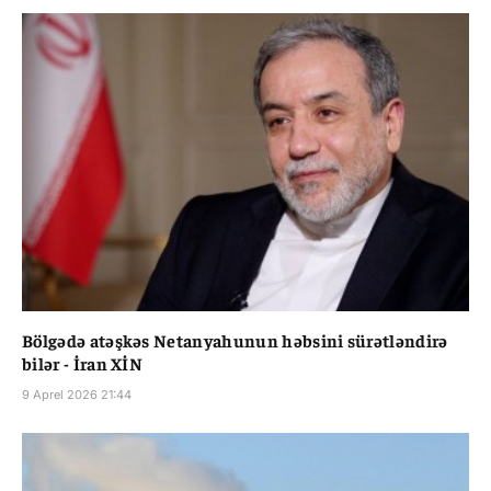
Bölgədə atəşkəs Netanyahunun həbsini sürətləndirə
bilər - İran XİN
9 Aprel 2026 21:44