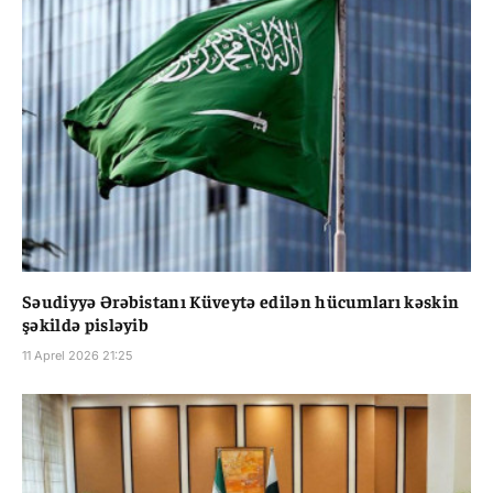
Səudiyyə Ərəbistanı Küveytə edilən hücumları kəskin
şəkildə pisləyib
11 Aprel 2026 21:25