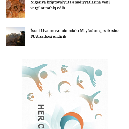
Nigeriya kriptovalyuta əməliyyatlarına yeni
vergilər tətbiq edib
İsrail Livanın cənubundakı Meyfadun qəsəbəsinə
PUA zərbəsi endirib