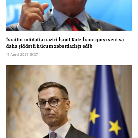
İsrailin müdafiə naziri İsrail Katz İrana qarşı yeni və
daha şiddətli hücum xəbərdarlığı edib
16 Aprel 2026 19:37