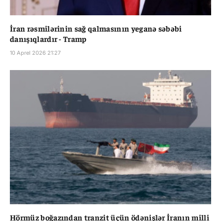
İran rəsmilərinin sağ qalmasının yeganə səbəbi
danışıqlardır - Tramp
10 Aprel 2026 21:27
Hörmüz boğazından tranzit üçün ödənişlər İranın milli