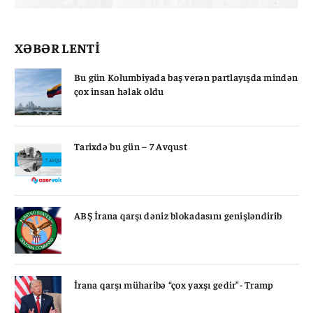
XƏBƏR LENTİ
Bu gün Kolumbiyada baş verən partlayışda mindən
çox insan həlak oldu
Tarixdə bu gün – 7 Avqust
ABŞ İrana qarşı dəniz blokadasını genişləndirib
İrana qarşı müharibə “çox yaxşı gedir”- Tramp