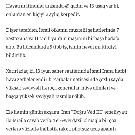
Həyatını itirənlər arasında 49 qadın və 13 uşaq var ki,
onlardan ən kiçiyi 2 aylıq körpədir.
Digər tərəfdən, İsrail ölkənin müxtəlif şəhərlərində 7
xəstəxana və 11 təcili yardım maşınını birbaşa hədəfə
alıb. Bu hücumlarda 5 tibb işçisinin həyatını itirdiyi
bildirilib.
Xatırladaq ki, 13 iyun səhər saatlarında İsrail İrana hərbi
hava zərbələr endirib. Zərbələr nəticəsində çoxlu sayda
yüksək səviyyəli hərbçi, generallar, nüvə alimləri və
başqa yüksək səviyyəli rəsmilər ölüb.
Elə həmin günün axşamı, İran “Doğru Vəd III” əməliyyatı
ilə İsrailə cavab verib: Tel-Əviv daxil olmaqla bir çox
yerlərə yüzlərlə ballistik raket, pilotsuz uçuş aparatı