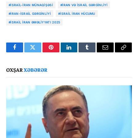
#İSRAIL-İRAN MÜNAQIŞƏSI
#İRAN VƏ İSRAIL GƏRGINLIYI
#İRAN-İSRAIL GƏRGINLIYI
#İSRAIL İRAN HÜCUMU
#İSRAIL İRAN ƏMƏLIYYATI 2025
Facebook
Twitter
Pinterest
LinkedIn
Tumblr
Email
Copy
Link
OXŞAR
XƏBƏRƏR