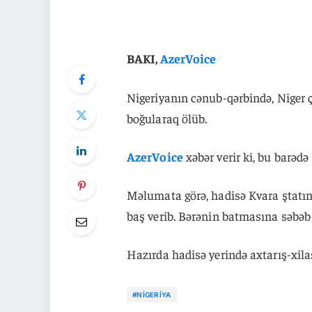
BAKI,
AzerVoice
Nigeriyanın cənub-qərbində, Niger 
boğularaq ölüb.
AzerVoice
xəbər verir ki, bu barədə
Məlumata görə, hadisə Kvara ştatın
baş verib. Bərənin batmasına səbəb
Hazırda hadisə yerində axtarış-xila
#NIGERIYA