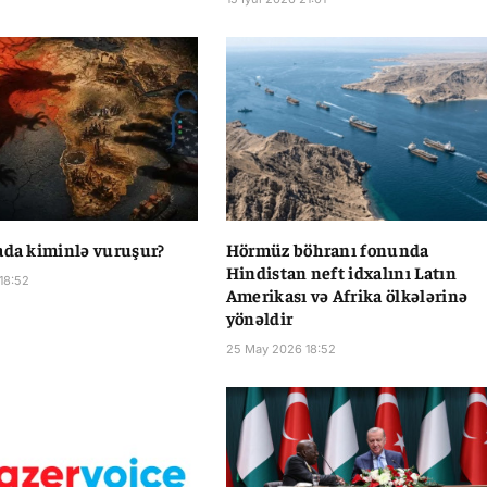
ada kiminlə vuruşur?
Hörmüz böhranı fonunda
Hindistan neft idxalını Latın
18:52
Amerikası və Afrika ölkələrinə
yönəldir
25 May 2026 18:52