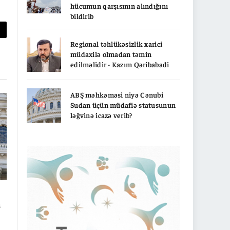
hücumun qarşısının alındığını
bildirib
py
Regional təhlükəsizlik xarici
nk
müdaxilə olmadan təmin
edilməlidir - Kazım Qəribabadi
ABŞ məhkəməsi niyə Cənubi
Sudan üçün müdafiə statusunun
ləğvinə icazə verib?
a