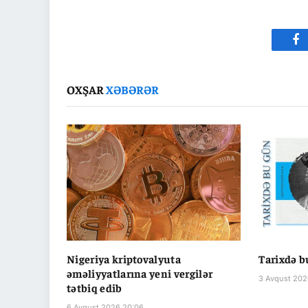
Fa
OXŞAR
XƏBƏRƏR
Nigeriya kriptovalyuta
Tarixdə b
əməliyyatlarına yeni vergilər
3 Avqust 202
tətbiq edib
6 Avqust 2026 20:06