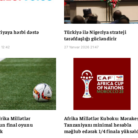
iyaya hərbi dəstə
Türkiyə ilə Nigeriya strateji
tərəfdaşlığı gücləndirir
 12:42
27 Yanvar 2026 21:47
rika Millətlər
Afrika Millətlər Kuboku: Mərake
n final oyunu
Tanzaniyanı minimal hesabla
ək
məğlub edərək 1/4 finala yüksəl