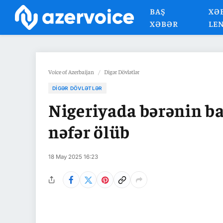
BAŞ
XƏ
XƏBƏR
LE
Voice of Azerbaijan
/
Digər Dövlətlər
DIGƏR DÖVLƏTLƏR
Nigeriyada bərənin ba
nəfər ölüb
18 May 2025 16:23