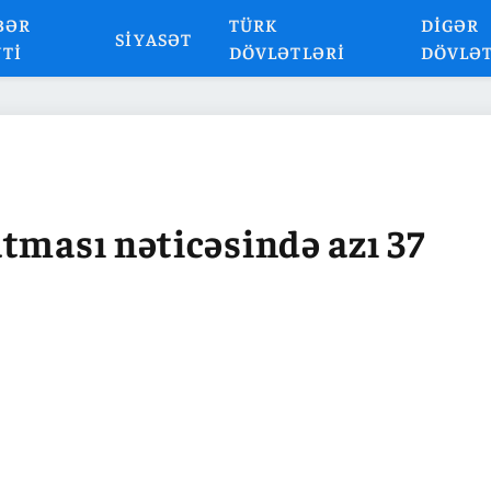
BƏR
TÜRK
DIGƏR
SIYASƏT
NTI
DÖVLƏTLƏRI
DÖVLƏ
tması nəticəsində azı 37