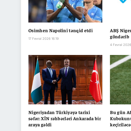
Osimhen Napolini tənqid etdi
ABŞ Niger
göndərib
17 Fevral 2026 16:19
4 Fevral 2026
Nigeriyadan Türkiyəyə tarixi
Bu gün Af
səfər: XİN rəhbərləri Ankarada bir
Kubokunu
araya gəldi
keçiriləc