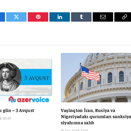
cebook
Twitter
Pinterest
LinkedIn
Tumblr
Email
Co
Li
u gün – 3 Avqust
Vaşinqton İran, Rusiya və
Nigeriyadakı qurumları sanksiy
6 00:01
siyahısına salıb
15 İyul 2026 21:01