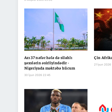
Azı 37 nəfər hələ də silahlı
Çin Afrik
şəxslərin əsirliyindədir -
21 İyun 2026 
Nigeriyada məktəbə hücum
30 İyun 2026 22:45