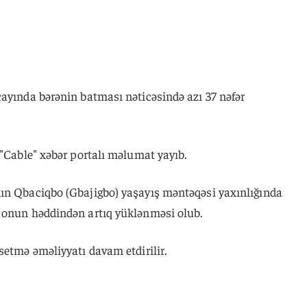
çayında bərənin batması nəticəsində azı 37 nəfər
 "Cable" xəbər portalı məlumat yayıb.
ın Qbaciqbo (Gbajigbo) yaşayış məntəqəsi yaxınlığında
 onun həddindən artıq yüklənməsi olub.
setmə əməliyyatı davam etdirilir.