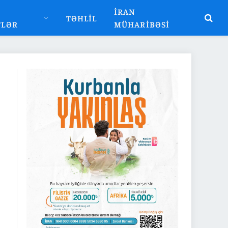
İRAN
TƏHLIL
TLƏR
MÜHARIBƏSI