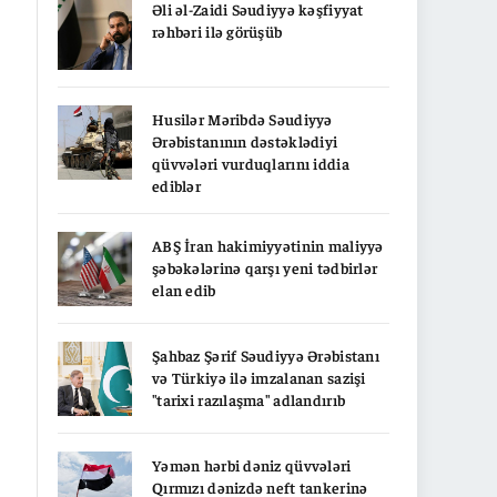
Əli əl-Zaidi Səudiyyə kəşfiyyat
rəhbəri ilə görüşüb
Husilər Məribdə Səudiyyə
Ərəbistanının dəstəklədiyi
qüvvələri vurduqlarını iddia
ediblər
ABŞ İran hakimiyyətinin maliyyə
şəbəkələrinə qarşı yeni tədbirlər
elan edib
Şahbaz Şərif Səudiyyə Ərəbistanı
və Türkiyə ilə imzalanan sazişi
"tarixi razılaşma" adlandırıb
Yəmən hərbi dəniz qüvvələri
Qırmızı dənizdə neft tankerinə