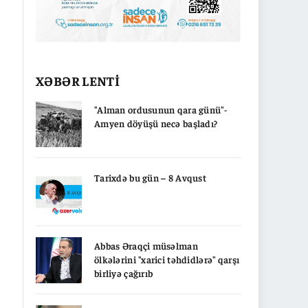
XƏBƏR LENTİ
"Alman ordusunun qara günü"-
Amyen döyüşü necə başladı?
Tarixdə bu gün – 8 Avqust
Abbas Əraqçi müsəlman
ölkələrini "xarici təhdidlərə" qarşı
birliyə çağırıb