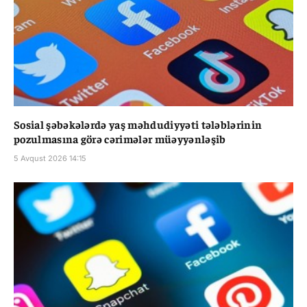
Sosial şəbəkələrdə yaş məhdudiyyəti tələblərinin
pozulmasına görə cərimələr müəyyənləşib
5 Avqust 2026 14:15