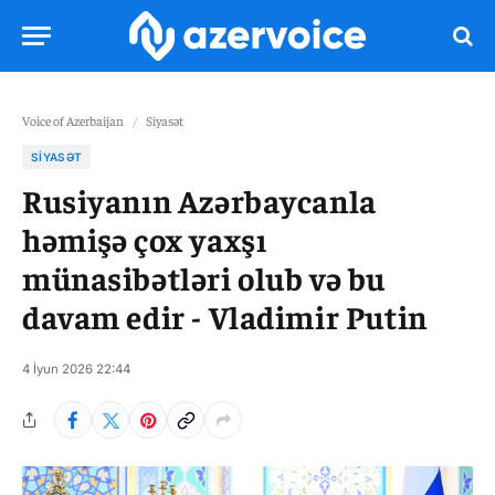
Voice of Azerbaijan
/
Siyasət
SIYASƏT
Rusiyanın Azərbaycanla
həmişə çox yaxşı
münasibətləri olub və bu
davam edir - Vladimir Putin
4 İyun 2026 22:44