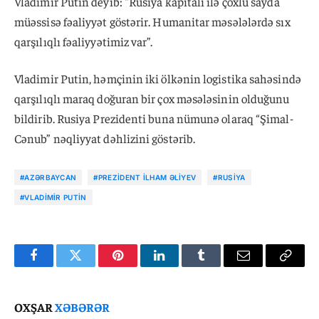
Vladimir Putin deyib: "Rusiya kapitalı ilə çoxlu sayda
müəssisə fəaliyyət göstərir. Humanitar məsələlərdə sıx
qarşılıqlı fəaliyyətimiz var”.
Vladimir Putin, həmçinin iki ölkənin logistika sahəsində
qarşılıqlı maraq doğuran bir çox məsələsinin olduğunu
bildirib. Rusiya Prezidenti buna nümunə olaraq “Şimal-
Cənub” nəqliyyat dəhlizini göstərib.
#AZƏRBAYCAN
#PREZIDENT İLHAM ƏLIYEV
#RUSIYA
#VLADIMIR PUTIN
Facebook
Twitter
Pinterest
LinkedIn
Tumblr
Email
Copy
Link
OXŞAR
XƏBƏRƏR