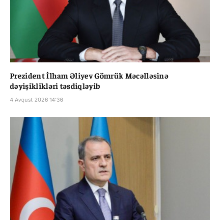
Prezident İlham Əliyev Gömrük Məcəlləsinə
dəyişiklikləri təsdiqləyib
4 Avqust 2026 14:36