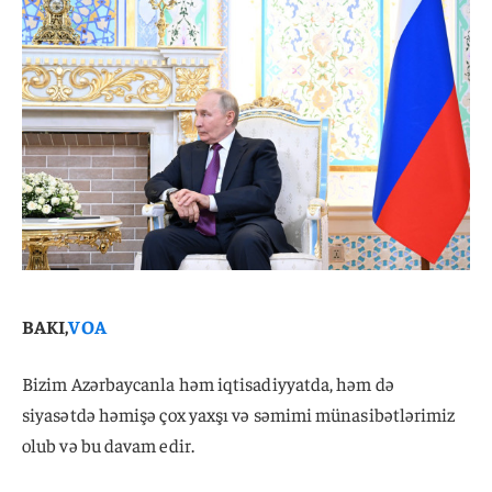
BAKI,
VOA
Bizim Azərbaycanla həm iqtisadiyyatda, həm də
siyasətdə həmişə çox yaxşı və səmimi münasibətlərimiz
olub və bu davam edir.