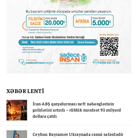
XƏBƏR LENTİ
İran-ABŞ qarşıdurması neft nəhənglərinin
gəlirlərini artırdı – rüblük mənfəət 93 milyard
dollara çatdı
Ceyhun Bayramov Ukraynada rəsmi səfərdədir