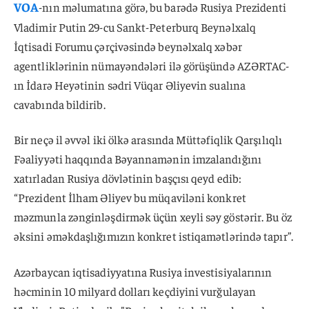
VOA
-nın məlumatına görə, bu barədə Rusiya Prezidenti
Vladimir Putin 29-cu Sankt-Peterburq Beynəlxalq
İqtisadi Forumu çərçivəsində beynəlxalq xəbər
agentliklərinin nümayəndələri ilə görüşündə AZƏRTAC-
ın İdarə Heyətinin sədri Vüqar Əliyevin sualına
cavabında bildirib.
Bir neçə il əvvəl iki ölkə arasında Müttəfiqlik Qarşılıqlı
Fəaliyyəti haqqında Bəyannamənin imzalandığını
xatırladan Rusiya dövlətinin başçısı qeyd edib:
“Prezident İlham Əliyev bu müqaviləni konkret
məzmunla zənginləşdirmək üçün xeyli səy göstərir. Bu öz
əksini əməkdaşlığımızın konkret istiqamətlərində tapır”.
Azərbaycan iqtisadiyyatına Rusiya investisiyalarının
həcminin 10 milyard dolları keçdiyini vurğulayan