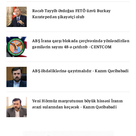
Rəcəb Tayyib Ərdoğan FETÖ üzvü Burkay
Karatepedən şikayətçi olub
ABŞ İrana qarşı blokada çərçivəsində yönləndirilən
gəmilərin sayını 48-ə çatdırıb - CENTCOM
ABŞ öhdəliklərinə qayıtmalıdır - Kazım Qəribabadi
Yeni Hörmüz marşrutunun böyük hissəsi İranın
ərazi sularından keçəcək - Kazım Qəribabadi