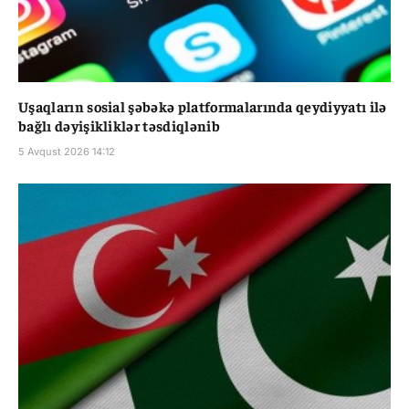
Uşaqların sosial şəbəkə platformalarında qeydiyyatı ilə
bağlı dəyişikliklər təsdiqlənib
5 Avqust 2026 14:12