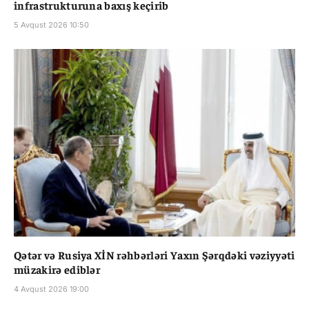
infrastrukturuna baxış keçirib
5 Avqust 2026 10:50
Qətər və Rusiya XİN rəhbərləri Yaxın Şərqdəki vəziyyəti
müzakirə ediblər
4 Avqust 2026 19:00