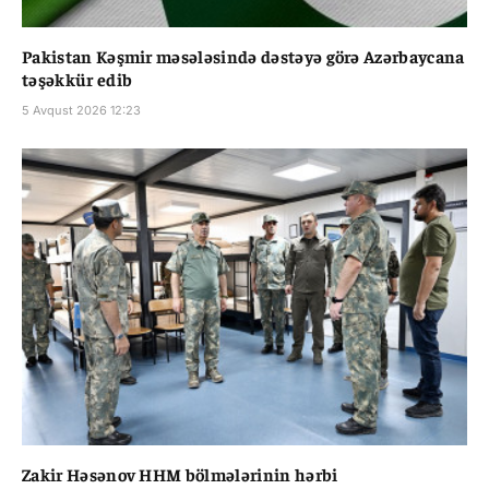
Pakistan Kəşmir məsələsində dəstəyə görə Azərbaycana
təşəkkür edib
5 Avqust 2026 12:23
Zakir Həsənov HHM bölmələrinin hərbi