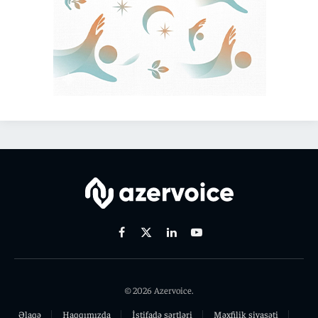
Facebook
X
Linkedin
Youtube
(Twitter)
© 2026 Azervoice.
Əlaqə
Haqqımızda
İstifadə şərtləri
Məxfilik siyasəti