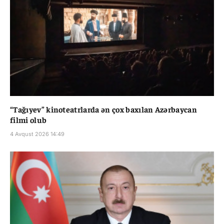
“Tağıyev” kinoteatrlarda ən çox baxılan Azərbaycan
filmi olub
4 Avqust 2026 14:49