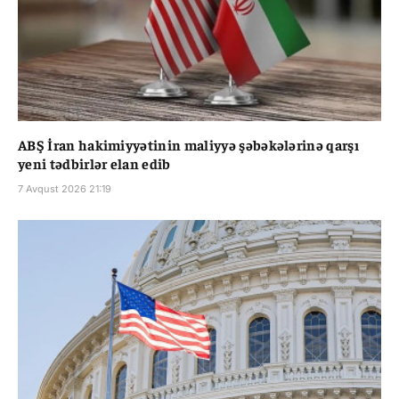
ABŞ İran hakimiyyətinin maliyyə şəbəkələrinə qarşı
yeni tədbirlər elan edib
7 Avqust 2026 21:19