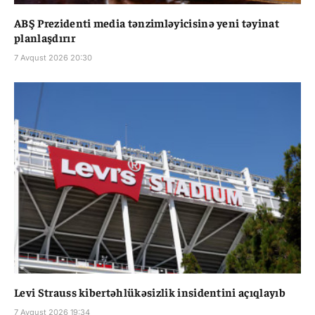
ABŞ Prezidenti media tənzimləyicisinə yeni təyinat
planlaşdırır
7 Avqust 2026 20:30
Levi Strauss kibertəhlükəsizlik insidentini açıqlayıb
7 Avqust 2026 19:34