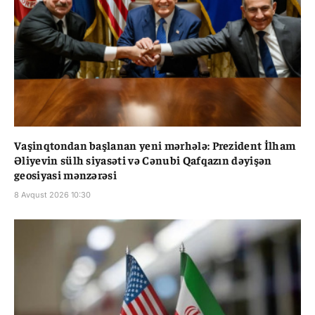
Vaşinqtondan başlanan yeni mərhələ: Prezident İlham
Əliyevin sülh siyasəti və Cənubi Qafqazın dəyişən
geosiyasi mənzərəsi
8 Avqust 2026 10:30