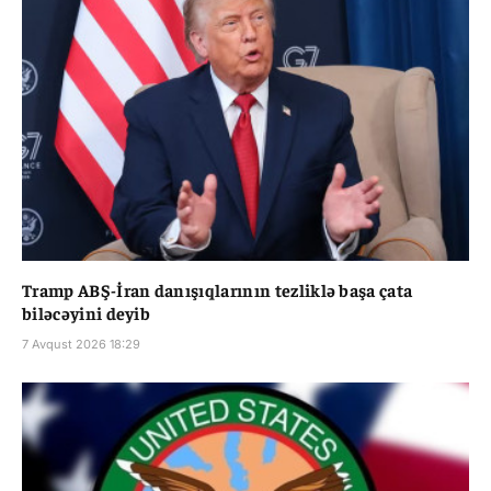
Tramp ABŞ-İran danışıqlarının tezliklə başa çata
biləcəyini deyib
7 Avqust 2026 18:29