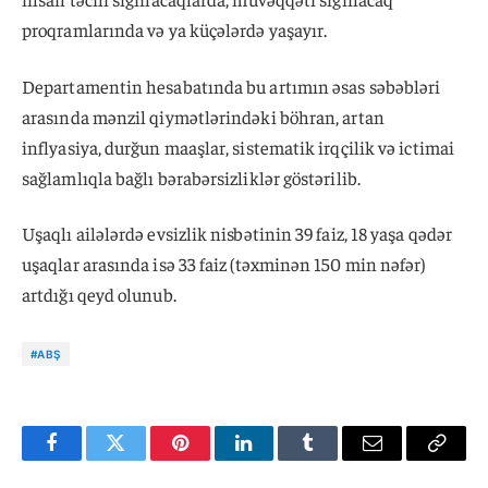
proqramlarında və ya küçələrdə yaşayır.
Departamentin hesabatında bu artımın əsas səbəbləri
arasında mənzil qiymətlərindəki böhran, artan
inflyasiya, durğun maaşlar, sistematik irqçilik və ictimai
sağlamlıqla bağlı bərabərsizliklər göstərilib.
Uşaqlı ailələrdə evsizlik nisbətinin 39 faiz, 18 yaşa qədər
uşaqlar arasında isə 33 faiz (təxminən 150 min nəfər)
artdığı qeyd olunub.
#ABŞ
Facebook
Twitter
Pinterest
LinkedIn
Tumblr
Email
Copy