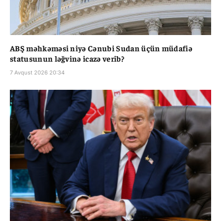
ABŞ məhkəməsi niyə Cənubi Sudan üçün müdafiə
statusunun ləğvinə icazə verib?
7 Avqust 2026 20:34