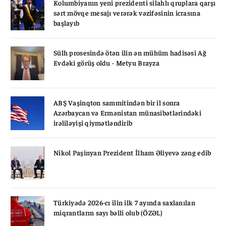
Kolumbiyanın yeni prezidenti silahlı qruplara qarşı
sərt mövqe mesajı verərək vəzifəsinin icrasına
başlayıb
Sülh prosesində ötən ilin ən mühüm hadisəsi Ağ
Evdəki görüş oldu - Metyu Brayza
ABŞ Vaşinqton sammitindən bir il sonra
Azərbaycan və Ermənistan münasibətlərindəki
irəliləyişi qiymətləndirib
Nikol Paşinyan Prezident İlham Əliyevə zəng edib
Türkiyədə 2026-cı ilin ilk 7 ayında saxlanılan
miqrantların sayı bəlli olub (ÖZƏL)