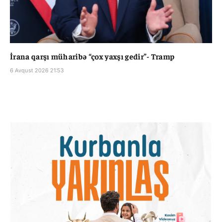
İrana qarşı müharibə “çox yaxşı gedir”- Tramp
6 Avqust 2026 21:53