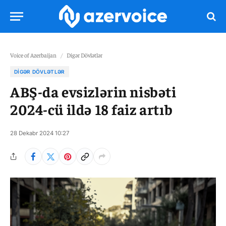
Voice of Azerbaijan
/
Digər Dövlətlər
DIGƏR DÖVLƏTLƏR
ABŞ-da evsizlərin nisbəti
2024-cü ildə 18 faiz artıb
28 Dekabr 2024 10:27