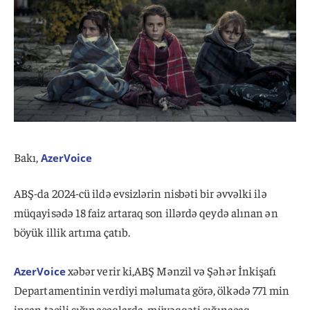
Bakı,
AzerVoice
ABŞ-da 2024-cü ildə evsizlərin nisbəti bir əvvəlki ilə
müqayisədə 18 faiz artaraq son illərdə qeydə alınan ən
böyük illik artıma çatıb.
xəbər verir ki,ABŞ Mənzil və Şəhər İnkişafı
AzerVoice
Departamentinin verdiyi məlumata görə, ölkədə 771 min
insan təcili sığınacaqlarda, müvəqqəti sığınacaq