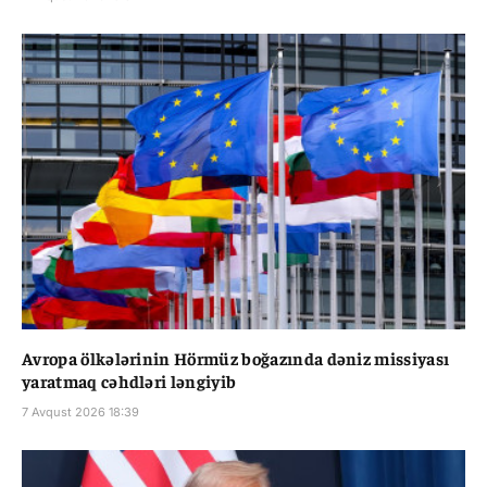
Avropa ölkələrinin Hörmüz boğazında dəniz missiyası
yaratmaq cəhdləri ləngiyib
7 Avqust 2026 18:39