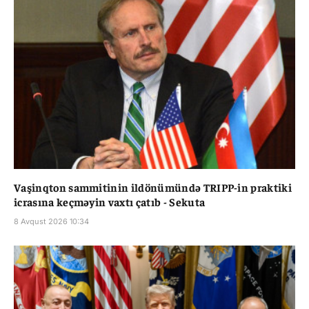
Vaşinqton sammitinin ildönümündə TRIPP-in praktiki
icrasına keçməyin vaxtı çatıb - Sekuta
8 Avqust 2026 10:34