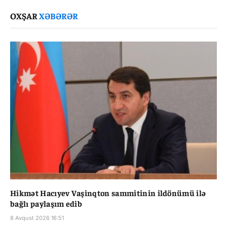
Link
OXŞAR
XƏBƏRƏR
Hikmət Hacıyev Vaşinqton sammitinin ildönümü ilə
bağlı paylaşım edib
8 Avqust 2026 16:51