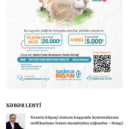
XƏBƏR LENTİ
Xəzərin hüquqi statusu haqqında konvensiyanın
ratifikasiyası İranın mənafeyinə uyğundur – Əraqçi