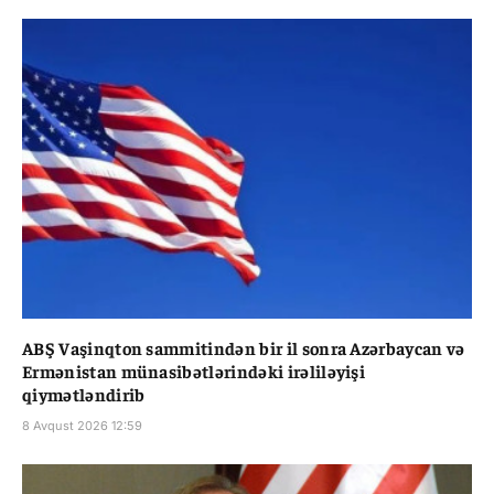
ABŞ Vaşinqton sammitindən bir il sonra Azərbaycan və
Ermənistan münasibətlərindəki irəliləyişi
qiymətləndirib
8 Avqust 2026 12:59