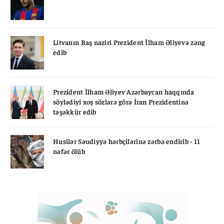
Litvanın Baş naziri Prezident İlham Əliyevə zəng
edib
Prezident İlham Əliyev Azərbaycan haqqında
söylədiyi xoş sözlərə görə İran Prezidentinə
təşəkkür edib
Husilər Səudiyyə hərbçilərinə zərbə endirib - 11
nəfər ölüb