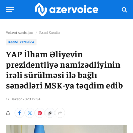
Voice of Azerbaijan
/
Rəsmi Xronika
RƏSMI XRONIKA
YAP İlham Əliyevin
prezidentliyə namizədliyinin
irəli sürülməsi ilə bağlı
sənədləri MSK-ya təqdim edib
17 Dekabr 2023 12:34