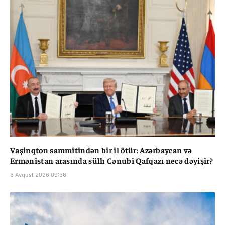
Vaşinqton sammitindən bir il ötür: Azərbaycan və
Ermənistan arasında sülh Cənubi Qafqazı necə dəyişir?
8 Avqust 2026 09:36