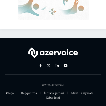
Facebook
X
Linkedin
Youtube
(Twitter)
© 2026 Azervoice.
Əlaqə
Haqqımızda
İstifadə şərtləri
Məxfilik siyasəti
Xəbər lenti