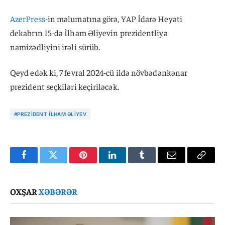
AzerPress
-in məlumatına görə, YAP İdarə Heyəti
dekabrın 15-də İlham Əliyevin prezidentliyə
namizədliyini irəli sürüb.
Qeyd edək ki, 7 fevral 2024-cü ildə növbədənkənar
prezident seçkiləri keçiriləcək.
#PREZIDENT İLHAM ƏLIYEV
Facebook
Twitter
Pinterest
LinkedIn
Tumblr
Email
Copy
Link
OXŞAR
XƏBƏRƏR