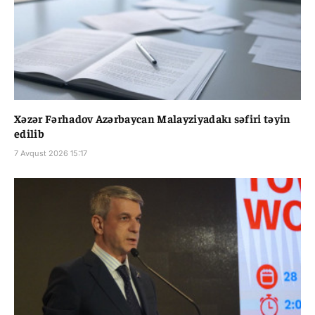
Xəzər Fərhadov Azərbaycan Malayziyadakı səfiri təyin
edilib
7 Avqust 2026 15:17