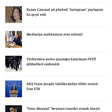
Razan Cammal ad gününü "Instagram" paylaşımı
ilə qeyd etdi
Mediasiya məhkəməni əvəz edirmi?
Türkiyədən xaricə qaçmağa hazırlaşan FETÖ
şübhəliləri saxlanılıb
ABŞ Yaxın Şərqdə təhlükəsizliyə töhfə vermir -
İran XİN
“İnter Mayami” Neymarı transfer etmək istəyir