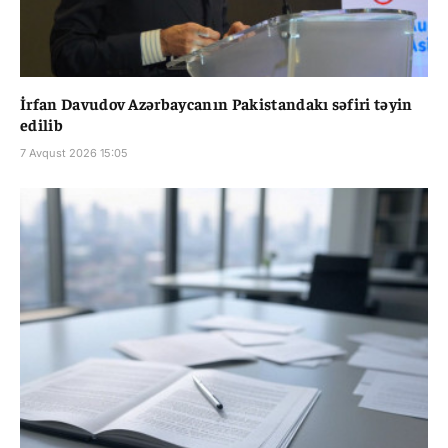
İrfan Davudov Azərbaycanın Pakistandakı səfiri təyin
edilib
7 Avqust 2026 15:05