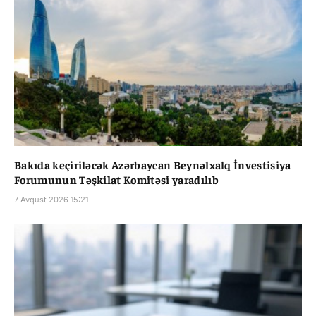
Bakıda keçiriləcək Azərbaycan Beynəlxalq İnvestisiya
Forumunun Təşkilat Komitəsi yaradılıb
7 Avqust 2026 15:21