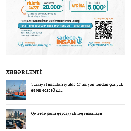
XƏBƏR LENTİ
Türkiyə limanları iyulda 47 milyon tondan çox yük
qəbul edib (ÖZƏL)
Qətərdə gəmi qeydiyyatı rəqəmsallaşır