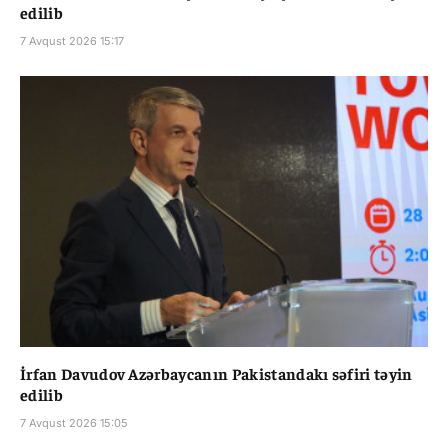
edilib
7 Avqust 2026 15:17
İrfan Davudov Azərbaycanın Pakistandakı səfiri təyin
edilib
7 Avqust 2026 15:05