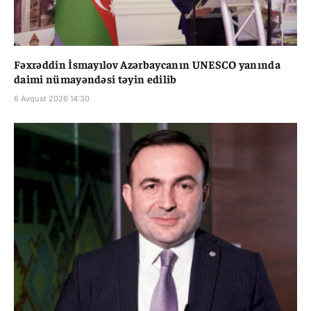
Fəxrəddin İsmayılov Azərbaycanın UNESCO yanında
daimi nümayəndəsi təyin edilib
6 Avqust 2026 14:30