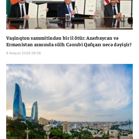
Vaşinqton sammitindən bir il ötür: Azərbaycan və
Ermənistan arasında sülh Cənubi Qafqazı necə dəyişir?
8 Avqust 2026 09:36