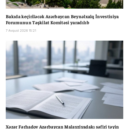
Bakıda keçiriləcək Azərbaycan Beynəlxalq İnvestisiya
Forumunun Təşkilat Komitəsi yaradılıb
7 Avqust 2026 15:21
Xəzər Fərhadov Azərbaycan Malayziyadakı səfiri təyin