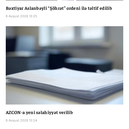
Bəxtiyar Aslanbəyli “Şöhrət” ordeni ilə təltif edilib
6 Avqust 2026 13:25
AZCON-a yeni səlahiyyət verilib
6 Avqust 2026 13:24