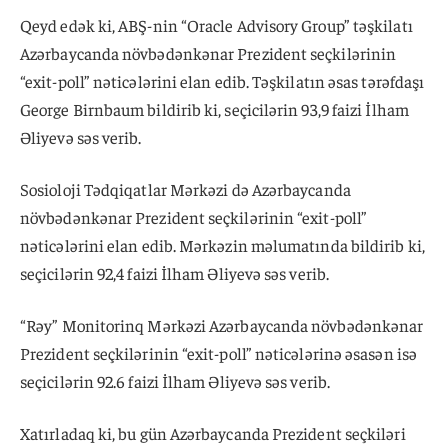
Qeyd edək ki, ABŞ-nin “Oracle Advisory Group” təşkilatı
Azərbaycanda növbədənkənar Prezident seçkilərinin
“exit-poll” nəticələrini elan edib. Təşkilatın əsas tərəfdaşı
George Birnbaum bildirib ki, seçicilərin 93,9 faizi İlham
Əliyevə səs verib.
Sosioloji Tədqiqatlar Mərkəzi də Azərbaycanda
növbədənkənar Prezident seçkilərinin “exit-poll”
nəticələrini elan edib. Mərkəzin məlumatında bildirib ki,
seçicilərin 92,4 faizi İlham Əliyevə səs verib.
“Rəy” Monitorinq Mərkəzi Azərbaycanda növbədənkənar
Prezident seçkilərinin “exit-poll” nəticələrinə əsasən isə
seçicilərin 92.6 faizi İlham Əliyevə səs verib.
Xatırladaq ki, bu gün Azərbaycanda Prezident seçkiləri