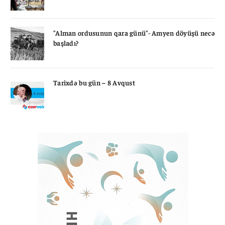
"Alman ordusunun qara günü"- Amyen döyüşü necə
başladı?
Tarixdə bu gün – 8 Avqust