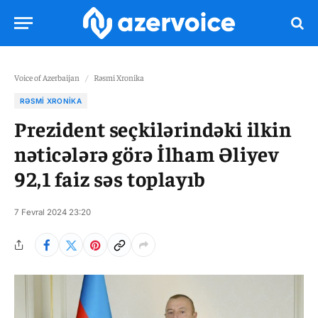
Voice of Azerbaijan
/
Rəsmi Xronika
RƏSMI XRONIKA
Prezident seçkilərindəki ilkin
nəticələrə görə İlham Əliyev
92,1 faiz səs toplayıb
7 Fevral 2024 23:20