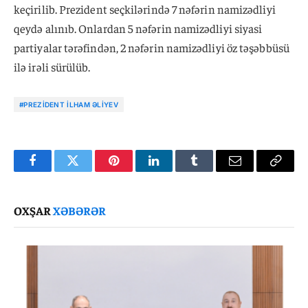
keçirilib. Prezident seçkilərində 7 nəfərin namizədliyi
qeydə alınıb. Onlardan 5 nəfərin namizədliyi siyasi
partiyalar tərəfindən, 2 nəfərin namizədliyi öz təşəbbüsü
ilə irəli sürülüb.
#PREZIDENT İLHAM ƏLIYEV
Facebook
Twitter
Pinterest
LinkedIn
Tumblr
Email
Copy
Link
OXŞAR
XƏBƏRƏR