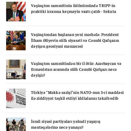
Vaşinqton sammitinin ildönümündə TRIPP-in
praktiki icrasına keçməyin vaxtı çatıb - Sekuta
Vaşinqtondan başlanan yeni mərhələ: Prezident
İlham Əliyevin sülh siyasəti və Cənubi Qafqazın
dəyişən geosiyasi mənzərəsi
Vaşinqton sammitindən bir il ötür: Azərbaycan və
Ermənistan arasında sülh Cənubi Qafqazı necə
dəyişir?
Türkiyə “Məkkə sazişi”nin NATO-nun 5-ci maddəsi
ilə ziddiyyət təşkil etdiyi iddialarını təkzib edib
İsrail siyasi partiyaları yəhudi yaşayış
məntəqələrinə necə yanaşır?