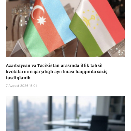
Azərbaycan və Tacikistan arasında illik təhsil
kvotalarının qarşılıqlı ayrılması haqqında saziş
təsdiqlənib
7 Avqust 2026 15:01