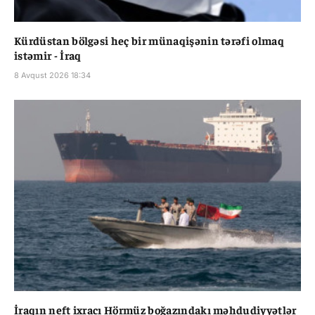
Kürdüstan bölgəsi heç bir münaqişənin tərəfi olmaq
istəmir - İraq
8 Avqust 2026 18:34
İraqın neft ixracı Hörmüz boğazındakı məhdudiyyətlər