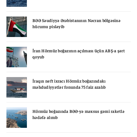
BƏƏ Səudiyyə Ərəbistanının Nəcran bölgəsinə
hücumu pisləyib
İran Hörmüz boğazının açılması üçün ABŞ-a şərt
qoyub
İraqın neft ixracı Hörmüz boğazındakı
məhdudiyyətlər fonunda 75 faiz azalıb
Hörmüz boğazında BƏƏ-yə məxsus gəmi raketlə
hədəfə alınıb