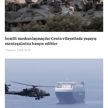
İsrailli məskunlaşmaçılar Cenin vilayətində yaşayış
məntəqələrinə basqın ediblər
7 Avqust 2026 18:25