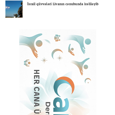
İsrail qüvvələri Livanın cənubunda irəliləyib