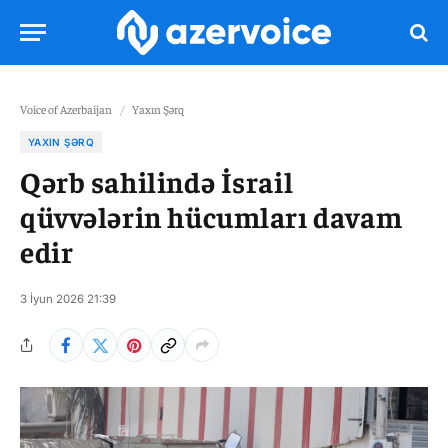
Voice of Azerbaijan
/
Yaxın Şərq
YAXIN ŞƏRQ
Qərb sahilində İsrail
qüvvələrin hücumları davam
edir
3 İyun 2026 21:39