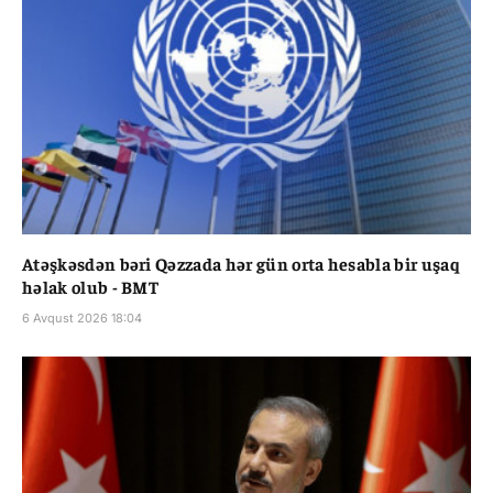
Atəşkəsdən bəri Qəzzada hər gün orta hesabla bir uşaq
həlak olub - BMT
6 Avqust 2026 18:04