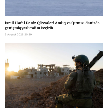
İsrail Hərbi Dəniz Qüvvələri Aralıq və Qırmızı dənizdə
genişmiqyaslı təlim keçirib
6 Avqust 2026 20:29