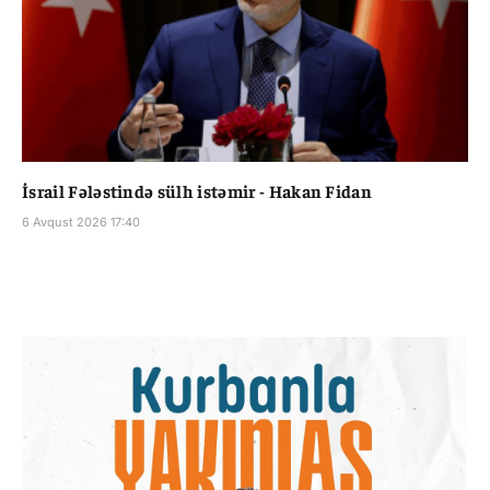
İsrail Fələstində sülh istəmir - Hakan Fidan
6 Avqust 2026 17:40