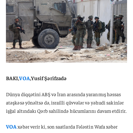
BAKI,
VOA
,Yusif Şərifzadə
Dünya diqqətini ABŞ və İran arasında yaranmış həssas
atəşkəsə yönəltsə də, israilli qüvvələr və yəhudi sakinlər
işğal altındakı Qərb sahilində hücumlarını davam etdirir.
VOA
xəbər verir ki, son saatlarda Fələstin Wafa xəbər