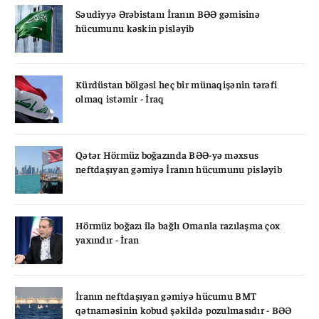
Səudiyyə Ərəbistanı İranın BƏƏ gəmisinə
hücumunu kəskin pisləyib
Kürdüstan bölgəsi heç bir münaqişənin tərəfi
olmaq istəmir - İraq
Qətər Hörmüz boğazında BƏƏ-yə məxsus
neftdaşıyan gəmiyə İranın hücumunu pisləyib
Hörmüz boğazı ilə bağlı Omanla razılaşma çox
yaxındır - İran
İranın neftdaşıyan gəmiyə hücumu BMT
qətnaməsinin kobud şəkildə pozulmasıdır - BƏƏ