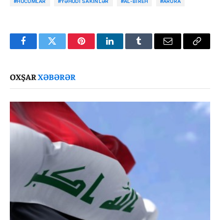
#HÜCUMLAR
#YƏHUDI SAKINLƏR
#AL-BIREH
#ARURA
Facebook
Twitter
Pinterest
LinkedIn
Tumblr
Email
Copy
Link
OXŞAR
XƏBƏRƏR