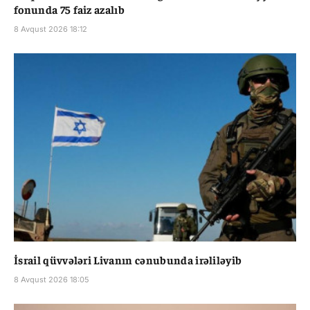
fonunda 75 faiz azalıb
8 Avqust 2026 18:12
İsrail qüvvələri Livanın cənubunda irəliləyib
8 Avqust 2026 18:05