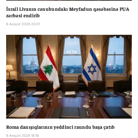
İsrail Livanın cənubundakı Meyfadun qəsəbəsinə PUA
zərbəsi endirib
6 Avqust 2026 20:01
Roma danışıqlarının yeddinci raundu başa çatıb
6 Avqust 2026 18:18