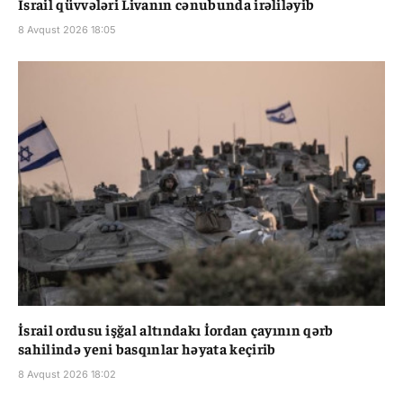
İsrail qüvvələri Livanın cənubunda irəliləyib
8 Avqust 2026 18:05
İsrail ordusu işğal altındakı İordan çayının qərb
sahilində yeni basqınlar həyata keçirib
8 Avqust 2026 18:02