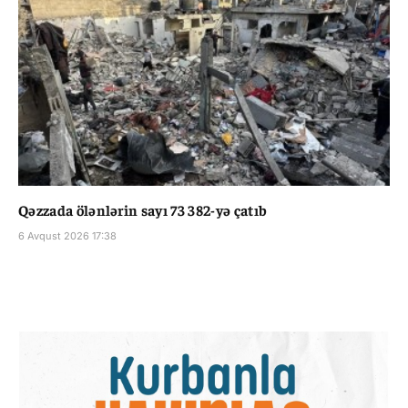
Qəzzada ölənlərin sayı 73 382-yə çatıb
6 Avqust 2026 17:38