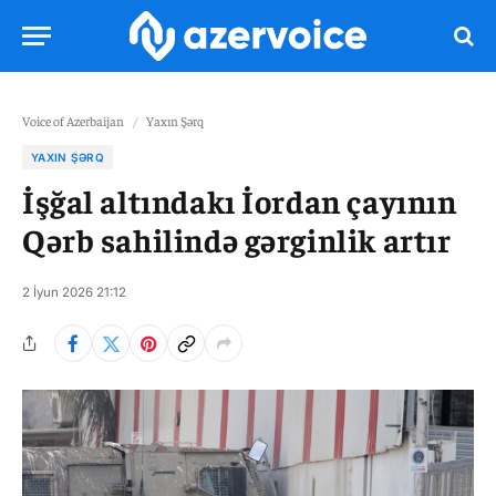
Voice of Azerbaijan
/
Yaxın Şərq
YAXIN ŞƏRQ
İşğal altındakı İordan çayının
Qərb sahilində gərginlik artır
2 İyun 2026 21:12