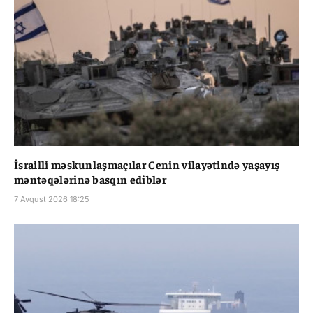
İsrailli məskunlaşmaçılar Cenin vilayətində yaşayış
məntəqələrinə basqın ediblər
7 Avqust 2026 18:25