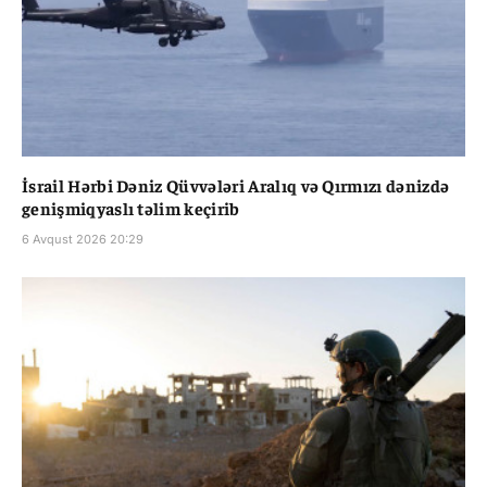
İsrail Hərbi Dəniz Qüvvələri Aralıq və Qırmızı dənizdə
genişmiqyaslı təlim keçirib
6 Avqust 2026 20:29