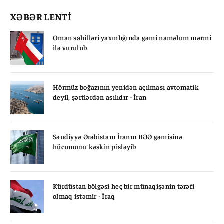
XƏBƏR LENTİ
Oman sahilləri yaxınlığında gəmi naməlum mərmi
ilə vurulub
Hörmüz boğazının yenidən açılması avtomatik
deyil, şərtlərdən asılıdır - İran
Səudiyyə Ərəbistanı İranın BƏƏ gəmisinə
hücumunu kəskin pisləyib
Kürdüstan bölgəsi heç bir münaqişənin tərəfi
olmaq istəmir - İraq