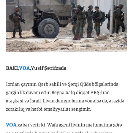
BAKI,
VOA
,Yusif Şərifzadə
İordan çayının Qərb sahili və Şərqi Qüds bölgələrində
gərginlik davam edir. Beynəlxalq diqqət ABŞ-İran
atəşkəsi və İsrail-Livan danışıqlarına yönəlsə də, ərazidə
zorakılıq və hərbi əməliyyatlar səngimir.
VOA
xəbər verir ki, Wafa agentliyinin məlumatına görə
son saatlarda bir sıra hadisələr qeydə alınıb. Cəlmə