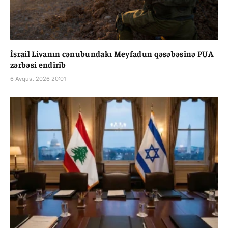
İsrail Livanın cənubundakı Meyfadun qəsəbəsinə PUA
zərbəsi endirib
6 Avqust 2026 20:01