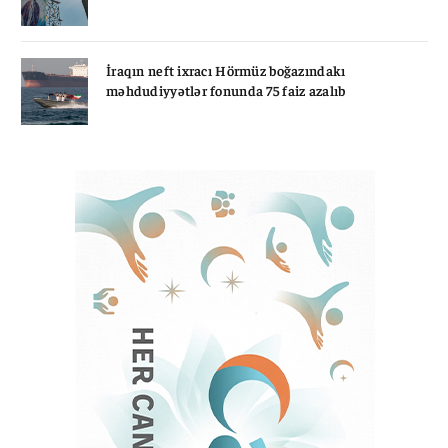
İraqın neft ixracı Hörmüz boğazındakı
məhdudiyyətlər fonunda 75 faiz azalıb