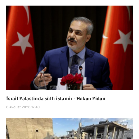
İsrail Fələstində sülh istəmir - Hakan Fidan
6 Avqust 2026 17:40