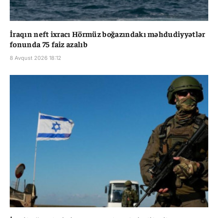
İraqın neft ixracı Hörmüz boğazındakı məhdudiyyətlər
fonunda 75 faiz azalıb
8 Avqust 2026 18:12