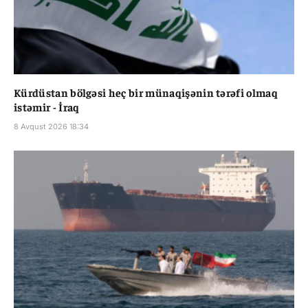
Kürdüstan bölgəsi heç bir münaqişənin tərəfi olmaq
istəmir - İraq
8 Avqust 2026 18:34