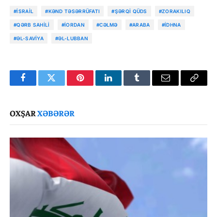
#İSRAIL
#KƏND TƏSƏRRÜFATI
#ŞƏRQI QÜDS
#ZORAKILIQ
#QƏRB SAHILI
#İORDAN
#CƏLMƏ
#ARABA
#İDHNA
#ƏL-SAVIYA
#ƏL-LUBBAN
Facebook
Twitter
Pinterest
LinkedIn
Tumblr
Email
Copy
Link
OXŞAR
XƏBƏRƏR