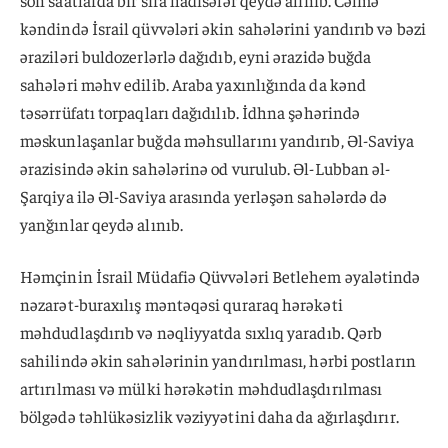
kəndində İsrail qüvvələri əkin sahələrini yandırıb və bəzi
əraziləri buldozerlərlə dağıdıb, eyni ərazidə buğda
sahələri məhv edilib. Araba yaxınlığında da kənd
təsərrüfatı torpaqları dağıdılıb. İdhna şəhərində
məskunlaşanlar buğda məhsullarını yandırıb, Əl-Saviya
ərazisində əkin sahələrinə od vurulub. Əl-Lubban əl-
Şarqiya ilə Əl-Saviya arasında yerləşən sahələrdə də
yanğınlar qeydə alınıb.
Həmçinin İsrail Müdafiə Qüvvələri Betlehem əyalətində
nəzarət-buraxılış məntəqəsi quraraq hərəkəti
məhdudlaşdırıb və nəqliyyatda sıxlıq yaradıb. Qərb
sahilində əkin sahələrinin yandırılması, hərbi postların
artırılması və mülki hərəkətin məhdudlaşdırılması
bölgədə təhlükəsizlik vəziyyətini daha da ağırlaşdırır.