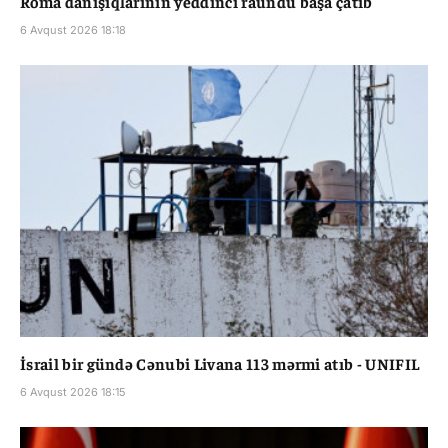
Roma danışıqlarının yeddinci raundu başa çatıb
6 Avqust 2026 18:18
İsrail bir gündə Cənubi Livana 113 mərmi atıb - UNIFIL
6 Avqust 2026 18:15