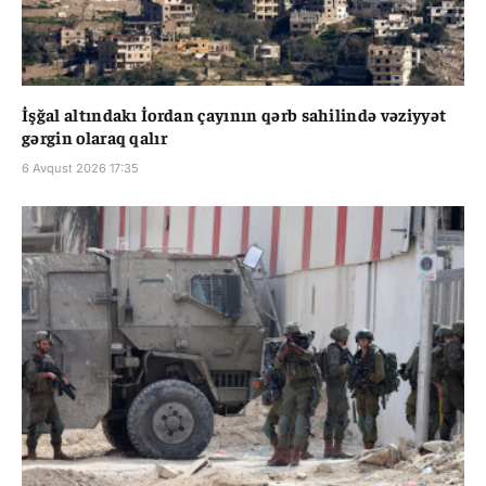
İşğal altındakı İordan çayının qərb sahilində vəziyyət
gərgin olaraq qalır
6 Avqust 2026 17:35