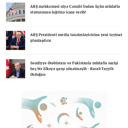
ABŞ məhkəməsi niyə Cənubi Sudan üçün müdafiə
statusunun ləğvinə icazə verib?
ABŞ Prezidenti media tənzimləyicisinə yeni təyinat
planlaşdırır
Səudiyyə Ərəbistanı və Pakistanla müdafiə sazişi
heç bir ölkəyə qarşı yönəlməyib - Rəcəb Tayyib
Ərdoğan