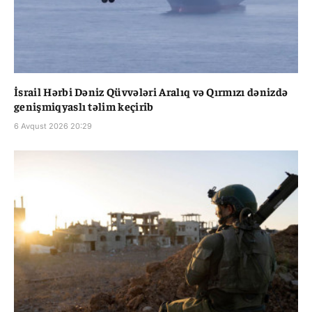
İsrail Hərbi Dəniz Qüvvələri Aralıq və Qırmızı dənizdə
genişmiqyaslı təlim keçirib
6 Avqust 2026 20:29