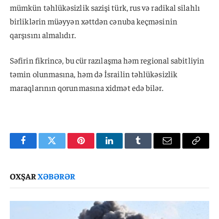
mümkün təhlükəsizlik sazişi türk, rus və radikal silahlı
birliklərin müəyyən xəttdən cənuba keçməsinin
qarşısını almalıdır.
Səfirin fikrincə, bu cür razılaşma həm regional sabitliyin
təmin olunmasına, həm də İsrailin təhlükəsizlik
maraqlarının qorunmasına xidmət edə bilər.
Facebook
Twitter
Pinterest
LinkedIn
Tumblr
Email
Copy
Link
OXŞAR
XƏBƏRƏR