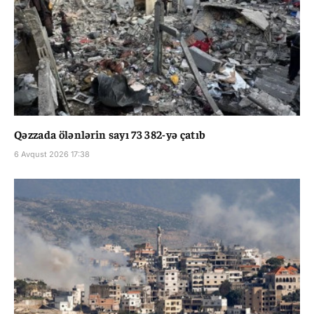
Qəzzada ölənlərin sayı 73 382-yə çatıb
6 Avqust 2026 17:38