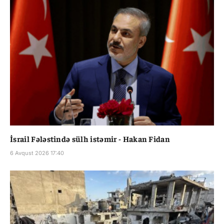
İsrail Fələstində sülh istəmir - Hakan Fidan
6 Avqust 2026 17:40