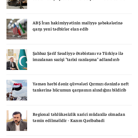
ABŞ İran hakimiyyətinin maliyyə şəbəkələrinə
qarşı yeni tədbirlər elan edib
Şahbaz Şərif Səudiyyə Ərəbistanı və Türkiyə ilə
imzalanan sazişi "tarixi razılaşma" adlandırıb
Yəmən hərbi dəniz qüvvələri Qırmızı dənizdə neft
tankerinə hücumun qarşısının alındığını bildirib
Regional təhlükəsizlik xarici müdaxilə olmadan
təmin edilməlidir - Kazım Qəribabadi