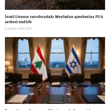
İsrail Livanın cənubundakı Meyfadun qəsəbəsinə PUA
zərbəsi endirib
6 Avqust 2026 20:01