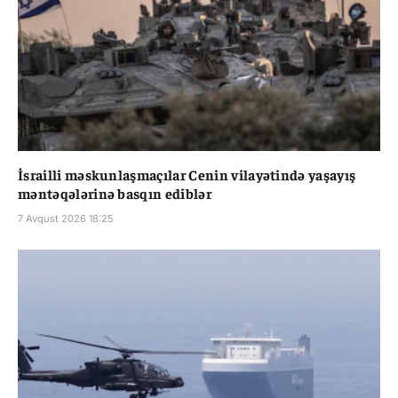
İsrailli məskunlaşmaçılar Cenin vilayətində yaşayış
məntəqələrinə basqın ediblər
7 Avqust 2026 18:25