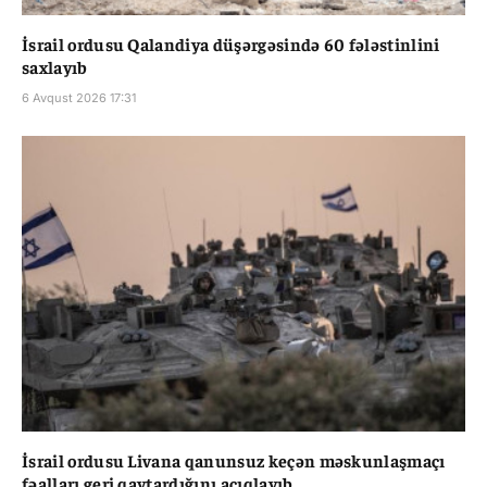
İsrail ordusu Qalandiya düşərgəsində 60 fələstinlini
saxlayıb
6 Avqust 2026 17:31
İsrail ordusu Livana qanunsuz keçən məskunlaşmaçı
fəalları geri qaytardığını açıqlayıb