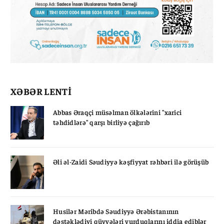
XƏBƏR LENTİ
Abbas Əraqçi müsəlman ölkələrini "xarici
təhdidlərə" qarşı birliyə çağırıb
Əli əl-Zaidi Səudiyyə kəşfiyyat rəhbəri ilə görüşüb
Husilər Məribdə Səudiyyə Ərəbistanının
dəstəklədiyi qüvvələri vurduqlarını iddia ediblər