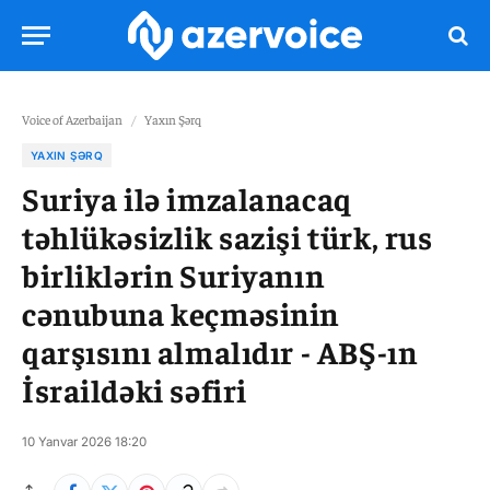
Voice of Azerbaijan
/
Yaxın Şərq
YAXIN ŞƏRQ
Suriya ilə imzalanacaq
təhlükəsizlik sazişi türk, rus
birliklərin Suriyanın
cənubuna keçməsinin
qarşısını almalıdır - ABŞ-ın
İsraildəki səfiri
10 Yanvar 2026 18:20