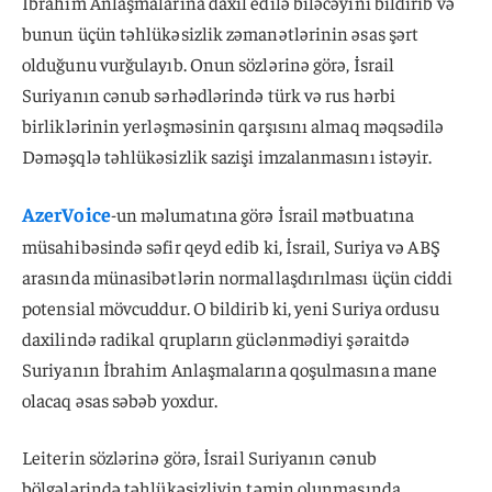
İbrahim Anlaşmalarına daxil edilə biləcəyini bildirib və
bunun üçün təhlükəsizlik zəmanətlərinin əsas şərt
olduğunu vurğulayıb. Onun sözlərinə görə, İsrail
Suriyanın cənub sərhədlərində türk və rus hərbi
birliklərinin yerləşməsinin qarşısını almaq məqsədilə
Dəməşqlə təhlükəsizlik sazişi imzalanmasını istəyir.
AzerVoice
-un məlumatına görə İsrail mətbuatına
müsahibəsində səfir qeyd edib ki, İsrail, Suriya və ABŞ
arasında münasibətlərin normallaşdırılması üçün ciddi
potensial mövcuddur. O bildirib ki, yeni Suriya ordusu
daxilində radikal qrupların güclənmədiyi şəraitdə
Suriyanın İbrahim Anlaşmalarına qoşulmasına mane
olacaq əsas səbəb yoxdur.
Leiterin sözlərinə görə, İsrail Suriyanın cənub
bölgələrində təhlükəsizliyin təmin olunmasında