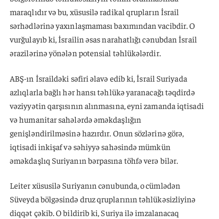
maraqlıdır və bu, xüsusilə radikal qrupların İsrail
sərhədlərinə yaxınlaşmaması baxımından vacibdir. O
vurğulayıb ki, İsrailin əsas narahatlığı cənubdan İsrail
ərazilərinə yönələn potensial təhlükələrdir.
ABŞ-ın İsraildəki səfiri əlavə edib ki, İsrail Suriyada
azlıqlarla bağlı hər hansı təhlükə yaranacağı təqdirdə
vəziyyətin qarşısının alınmasına, eyni zamanda iqtisadi
və humanitar sahələrdə əməkdaşlığın
genişləndirilməsinə hazırdır. Onun sözlərinə görə,
iqtisadi inkişaf və səhiyyə sahəsində mümkün
əməkdaşlıq Suriyanın bərpasına töhfə verə bilər.
Leiter xüsusilə Suriyanın cənubunda, o cümlədən
Süveyda bölgəsində druz qruplarının təhlükəsizliyinə
diqqət çəkib. O bildirib ki, Suriya ilə imzalanacaq