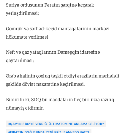
Suriya ordusunun Fəratın şərqinə keçərək
yerləşdirilməsi;
Gömrük və sərhəd-keçid məntəqələrinin mərkəzi
hökumətə verilməsi;
Neft və qaz yataqlarının Dəməşqin idarəsinə
qaytarılması;
Ərəb əhalinin çoxluq təşkil etdiyi ərazilərin mərhələli
şəkildə dövlət nəzarətinə keçirilməsi.
Bildirilir ki, SDQ bu maddələrin heç biri üzrə razılıq
nümayiş etdirmir.
#ŞAM’IN SDG’YE VERDIĞI ÜLTIMATOM NE ANLAMA GELIYOR?
#FIRAT’IN DOĞUSUNDA YENI KRIZ: ŞAM–SDG HATTI