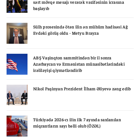
sərt mövqe mesajı verərək vəzifəsinin icrasına
başlayıb
Sülh prosesində ötən ilin ən mühüm hadisəsi Ağ
Evdəki görüş oldu - Metyu Brayza
ABŞ Vaşinqton sammitindən bir il sonra
Azərbaycan və Ermənistan münasibətlərindəki
irəliləyişi qiymətləndirib
Nikol Paşinyan Prezident İlham Əliyevə zəng edib
Türkiyədə 2026-cı ilin ilk 7 ayında saxlanılan
miqrantların sayı bəlli olub (ÖZƏL)