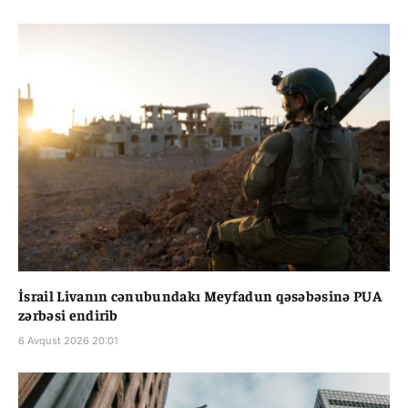
İsrail Livanın cənubundakı Meyfadun qəsəbəsinə PUA
zərbəsi endirib
6 Avqust 2026 20:01