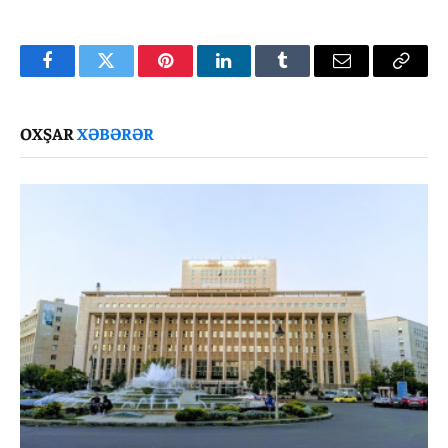
Facebook
Twitter
Pinterest
LinkedIn
Tumblr
Email
Copy
Link
OXŞAR
XƏBƏRƏR