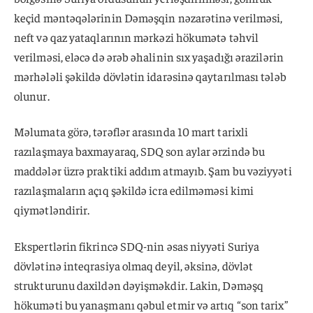
keçid məntəqələrinin Dəməşqin nəzarətinə verilməsi,
neft və qaz yataqlarının mərkəzi hökumətə təhvil
verilməsi, eləcə də ərəb əhalinin sıx yaşadığı ərazilərin
mərhələli şəkildə dövlətin idarəsinə qaytarılması tələb
olunur.
Məlumata görə, tərəflər arasında 10 mart tarixli
razılaşmaya baxmayaraq, SDQ son aylar ərzində bu
maddələr üzrə praktiki addım atmayıb. Şam bu vəziyyəti
razılaşmaların açıq şəkildə icra edilməməsi kimi
qiymətləndirir.
Ekspertlərin fikrincə SDQ-nin əsas niyyəti Suriya
dövlətinə inteqrasiya olmaq deyil, əksinə, dövlət
strukturunu daxildən dəyişməkdir. Lakin, Dəməşq
hökuməti bu yanaşmanı qəbul etmir və artıq “son tarix”