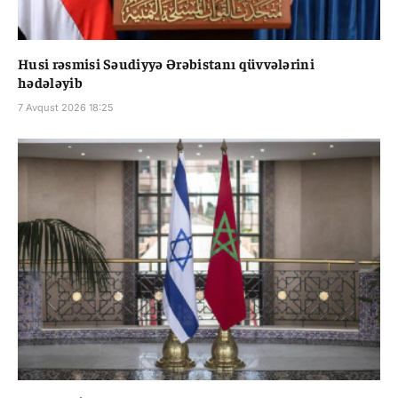
Husi rəsmisi Səudiyyə Ərəbistanı qüvvələrini
hədələyib
7 Avqust 2026 18:25