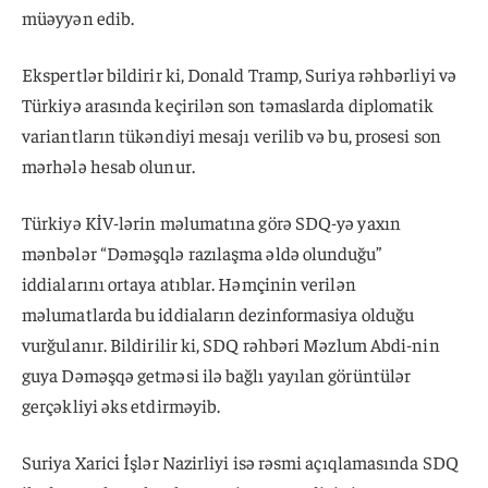
müəyyən edib.
Ekspertlər bildirir ki, Donald Tramp, Suriya rəhbərliyi və
Türkiyə arasında keçirilən son təmaslarda diplomatik
variantların tükəndiyi mesajı verilib və bu, prosesi son
mərhələ hesab olunur.
Türkiyə KİV-lərin məlumatına görə SDQ-yə yaxın
mənbələr “Dəməşqlə razılaşma əldə olunduğu”
iddialarını ortaya atıblar. Həmçinin verilən
məlumatlarda bu iddiaların dezinformasiya olduğu
vurğulanır. Bildirilir ki, SDQ rəhbəri Məzlum Abdi-nin
guya Dəməşqə getməsi ilə bağlı yayılan görüntülər
gerçəkliyi əks etdirməyib.
Suriya Xarici İşlər Nazirliyi isə rəsmi açıqlamasında SDQ