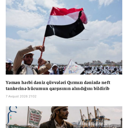
Yəmən hərbi dəniz qüvvələri Qırmızı dənizdə neft
tankerinə hücumun qarşısının alındığını bildirib
7 Avqust 2026 21:02