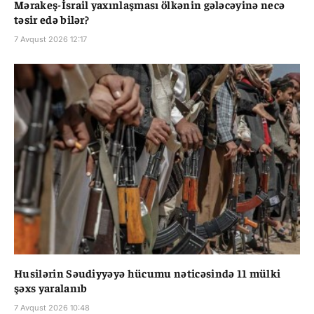
Mərakeş-İsrail yaxınlaşması ölkənin gələcəyinə necə
təsir edə bilər?
7 Avqust 2026 12:17
Husilərin Səudiyyəyə hücumu nəticəsində 11 mülki
şəxs yaralanıb
7 Avqust 2026 10:48