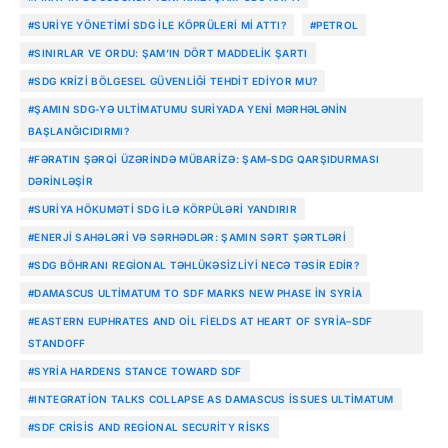
#SURIYE YÖNETIMI SDG ILE KÖPRÜLERI MI ATTI?
#PETROL
#SINIRLAR VE ORDU: ŞAM’IN DÖRT MADDELIK ŞARTI
#SDG KRIZI BÖLGESEL GÜVENLIĞI TEHDIT EDIYOR MU?
#ŞAMIN SDG-YƏ ULTIMATUMU SURIYADA YENI MƏRHƏLƏNIN
BAŞLANĞICIDIRMI?
#FƏRATIN ŞƏRQI ÜZƏRINDƏ MÜBARIZƏ: ŞAM–SDG QARŞIDURMASI
DƏRINLƏŞIR
#SURIYA HÖKUMƏTI SDG ILƏ KÖRPÜLƏRI YANDIRIR
#ENERJI SAHƏLƏRI VƏ SƏRHƏDLƏR: ŞAMIN SƏRT ŞƏRTLƏRI
#SDG BÖHRANI REGIONAL TƏHLÜKƏSIZLIYI NECƏ TƏSIR EDIR?
#DAMASCUS ULTIMATUM TO SDF MARKS NEW PHASE IN SYRIA
#EASTERN EUPHRATES AND OIL FIELDS AT HEART OF SYRIA–SDF
STANDOFF
#SYRIA HARDENS STANCE TOWARD SDF
#INTEGRATION TALKS COLLAPSE AS DAMASCUS ISSUES ULTIMATUM
#SDF CRISIS AND REGIONAL SECURITY RISKS