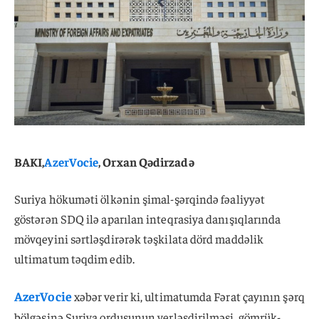
BAKI,
AzerVocie
, Orxan Qədirzadə
Suriya hökuməti ölkənin şimal-şərqində fəaliyyət
göstərən SDQ ilə aparılan inteqrasiya danışıqlarında
mövqeyini sərtləşdirərək təşkilata dörd maddəlik
ultimatum təqdim edib.
AzerVocie
xəbər verir ki, ultimatumda Fərat çayının şərq
bölgəsinə Suriya ordusunun yerləşdirilməsi, gömrük-