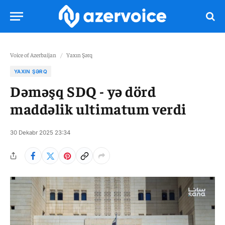
Voice of Azerbaijan
/
Yaxın Şərq
YAXIN ŞƏRQ
Dəməşq SDQ - yə dörd
maddəlik ultimatum verdi
30 Dekabr 2025 23:34