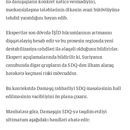
ilə danışıqların konkret nəticə vermədiyini,
mərkəzsizləşmə tələblərinin ölkənin ərazi bütövlüyünə
təhdid yaratdığını bəyan edib.
Ekspertlər son dövrdə İŞİD hücumlarının artmasını
diqqətəlayiq hesab edir və bu prosesin regionda yeni
destabilizasiya cəhdləri ilə əlaqəli olduğunu bildirirlər.
Ekspert açıqlamalarında bildirilir ki, Suriyanın
cənubunda digər qrupların da SDQ-dən ilham alaraq
hərəkətə keçməsi riski mövcuddur.
Bu kontekstdə Dəməşq rəhbərliyi SDQ məsələsinin həll
edilməsinin vacibliyini ön plana çıxarır.
Mənbələrə görə, Dəməşqin SDQ-yə təqdim etdiyi
ultimatum aşağıdakı bəndləri əhatə edir: