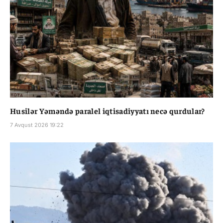
Husilər Yəməndə paralel iqtisadiyyatı necə qurdular?
7 Avqust 2026 19:22