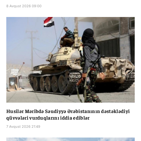
8 Avqust 2026 09:00
Husilər Məribdə Səudiyyə Ərəbistanının dəstəklədiyi
qüvvələri vurduqlarını iddia ediblər
7 Avqust 2026 21:49