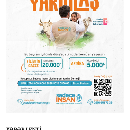
XƏBƏR LENTİ