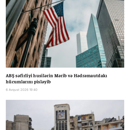
ABŞ səfirliyi husilərin Mərib və Hədrəmautdakı
hücumlarını pisləyib
6 Avqust 2026 19:40