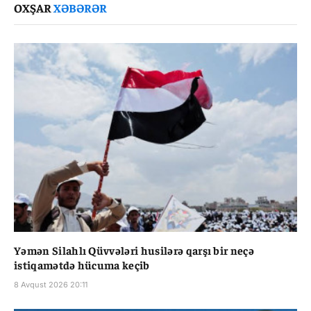
OXŞAR
XƏBƏRƏR
Yəmən Silahlı Qüvvələri husilərə qarşı bir neçə
istiqamətdə hücuma keçib
8 Avqust 2026 20:11