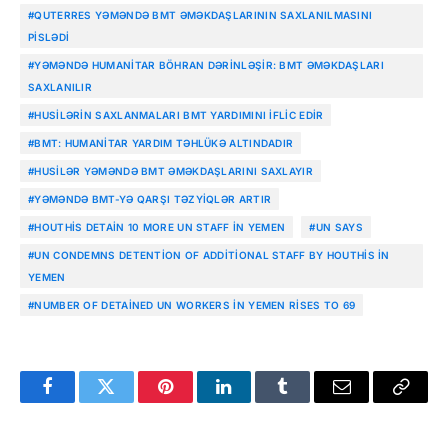
#QUTERRES YƏMƏNDƏ BMT ƏMƏKDAŞLARININ SAXLANILMASINI
PISLƏDI
#YƏMƏNDƏ HUMANITAR BÖHRAN DƏRINLƏŞIR: BMT ƏMƏKDAŞLARI
SAXLANILIR
#HUSILƏRIN SAXLANMALARI BMT YARDIMINI IFLIC EDIR
#BMT: HUMANITAR YARDIM TƏHLÜKƏ ALTINDADIR
#HUSILƏR YƏMƏNDƏ BMT ƏMƏKDAŞLARINI SAXLAYIR
#YƏMƏNDƏ BMT-YƏ QARŞI TƏZYIQLƏR ARTIR
#HOUTHIS DETAIN 10 MORE UN STAFF IN YEMEN
#UN SAYS
#UN CONDEMNS DETENTION OF ADDITIONAL STAFF BY HOUTHIS IN
YEMEN
#NUMBER OF DETAINED UN WORKERS IN YEMEN RISES TO 69
Facebook
Twitter
Pinterest
LinkedIn
Tumblr
Email
Copy
Link