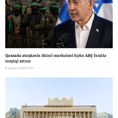
Qəzzada atəşkəsin ikinci mərhələsi üçün ABŞ İsrailə
təzyiqi artırır
8 Avqust 2026 17:51