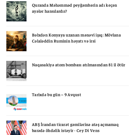
Quranda Məhəmməd peyğəmbərin adı keçən
ayələr hansılardır?
Bəlxdən Konyaya uzanan mənəvi işıq: Mövlana
Cəlaləddin Ruminin həyatı və irsi
Naqasakiyə atom bombası atılmasından 81 il ötür
Tarixdə bu gün – 9 Avqust
ABŞ İrandan ticarət gəmilərinə atəş açmamaq
barədə öhdəlik istəyir - Cey Di Vens