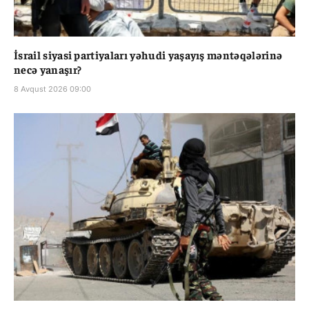
İsrail siyasi partiyaları yəhudi yaşayış məntəqələrinə
necə yanaşır?
8 Avqust 2026 09:00