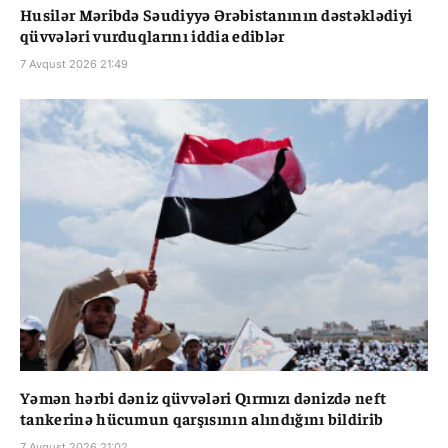
Husilər Məribdə Səudiyyə Ərəbistanının dəstəklədiyi
qüvvələri vurduqlarını iddia ediblər
7 Avqust 2026 21:49
Yəmən hərbi dəniz qüvvələri Qırmızı dənizdə neft
tankerinə hücumun qarşısının alındığını bildirib
7 Avqust 2026 21:02