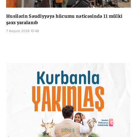
Husilərin Səudiyyəyə hücumu nəticəsində 11 mülki
şəxs yaralanıb
7 Avqust 2026 10:48