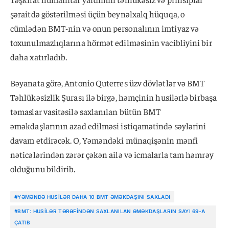
şəraitdə göstərilməsi üçün beynəlxalq hüquqa, o
cümlədən BMT-nin və onun personalının imtiyaz və
toxunulmazlıqlarına hörmət edilməsinin vacibliyini bir
daha xatırladıb.
Bəyanata görə, Antonio Quterres üzv dövlətlər və BMT
Təhlükəsizlik Şurası ilə birgə, həmçinin husilərlə birbaşa
təmaslar vasitəsilə saxlanılan bütün BMT
əməkdaşlarının azad edilməsi istiqamətində səylərini
davam etdirəcək. O, Yəməndəki münaqişənin mənfi
nəticələrindən zərər çəkən ailə və icmalarla tam həmrəy
olduğunu bildirib.
#YƏMƏNDƏ HUSILƏR DAHA 10 BMT ƏMƏKDAŞINI SAXLADI
#BMT: HUSILƏR TƏRƏFINDƏN SAXLANILAN ƏMƏKDAŞLARIN SAYI 69-A
ÇATIB