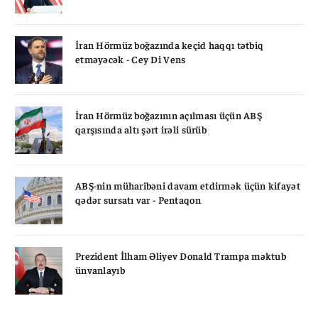
İran Hörmüz boğazında keçid haqqı tətbiq
etməyəcək - Cey Di Vens
İran Hörmüz boğazının açılması üçün ABŞ
qarşısında altı şərt irəli sürüb
ABŞ-nin müharibəni davam etdirmək üçün kifayət
qədər sursatı var - Pentaqon
Prezident İlham Əliyev Donald Trampa məktub
ünvanlayıb