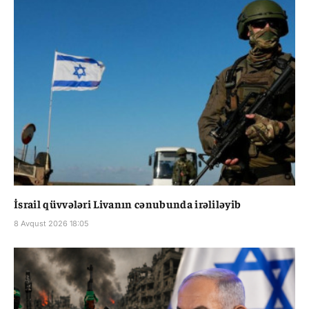
İsrail qüvvələri Livanın cənubunda irəliləyib
8 Avqust 2026 18:05