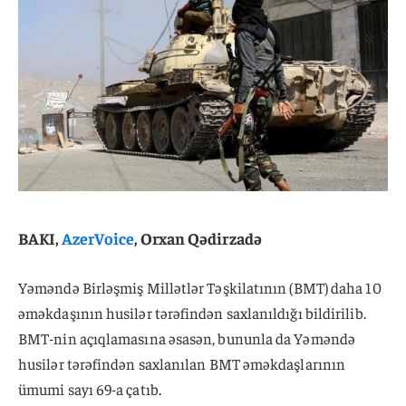
BAKI,
AzerVoice
, Orxan Qədirzadə
Yəməndə Birləşmiş Millətlər Təşkilatının (BMT) daha 10
əməkdaşının husilər tərəfindən saxlanıldığı bildirilib.
BMT-nin açıqlamasına əsasən, bununla da Yəməndə
husilər tərəfindən saxlanılan BMT əməkdaşlarının
ümumi sayı 69-a çatıb.