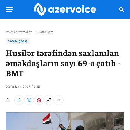
Voice of Azerbaijan
/
Yaxın Şərq
YAXIN ŞƏRQ
Husilər tərəfindən saxlanılan
əməkdaşların sayı 69-a çatıb -
BMT
20 Dekabr 2025 22:15