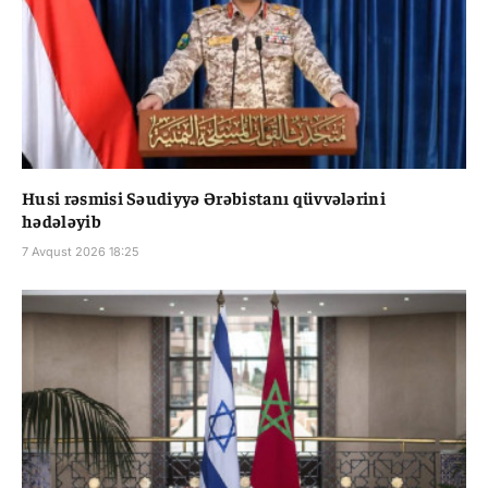
Husi rəsmisi Səudiyyə Ərəbistanı qüvvələrini
hədələyib
7 Avqust 2026 18:25