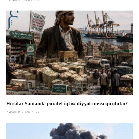
Husilər Yəməndə paralel iqtisadiyyatı necə qurdular?
7 Avqust 2026 19:22