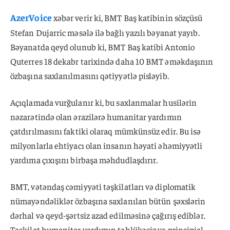
AzerVoice
xəbər verir ki, BMT Baş katibinin sözçüsü
Stefan Dujarric məsələ ilə bağlı yazılı bəyanat yayıb.
Bəyanatda qeyd olunub ki, BMT Baş katibi Antonio
Quterres 18 dekabr tarixində daha 10 BMT əməkdaşının
özbaşına saxlanılmasını qətiyyətlə pisləyib.
Açıqlamada vurğulanır ki, bu saxlanmalar husilərin
nəzarətində olan ərazilərə humanitar yardımın
çatdırılmasını faktiki olaraq mümkünsüz edir. Bu isə
milyonlarla ehtiyacı olan insanın həyati əhəmiyyətli
yardıma çıxışını birbaşa məhdudlaşdırır.
BMT, vətəndaş cəmiyyəti təşkilatları və diplomatik
nümayəndəliklər özbaşına saxlanılan bütün şəxslərin
dərhal və qeyd-şərtsiz azad edilməsinə çağırış ediblər.
Təşkilat humanitar yardımın təhlükəsiz və prinsipial