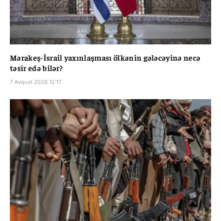
Mərakeş-İsrail yaxınlaşması ölkənin gələcəyinə necə
təsir edə bilər?
7 Avqust 2026 12:17