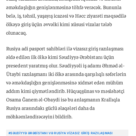
əməkdaşlığın genişlənməsinə töhfə verəcək. Bununla
belə, iş, təhsil, yaşayış icazəsi və Həcc ziyarəti məqsədilə
ölkəyə giriş üçün əvvəlki kimi xüsusi vizalar tələb
olunacaq.
Rusiya adi pasport sahibləri ilə vizasız giriş razılaşması
əldə edilən ilk ölkə kimi Səudiyyə Ərəbistanı üçün
presedent yaratmış olur. Səudiyyəli iş adamı Əhməd əl-
Ütaybi razılaşmanı iki ölkə arasında qarşılıqlı səfərlərin
və əməkdaşlığın genişlənməsinə xidmət edən mühüm
addım kimi qiymətləndirib. Hüquqşünas və məsləhətçi
Osama Ğanem əl-Obaydi isə bu anlaşmanın Krallıqla
Rusiya arasındakı güclü əlaqələri daha da
möhkəmləndirəcəyini bildirib.
#SƏUDIYYƏ ƏRƏBISTANI VƏ RUSIYA VIZASIZ GIRIŞ RAZILAŞMASI