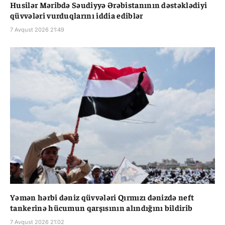
Husilər Məribdə Səudiyyə Ərəbistanının dəstəklədiyi
qüvvələri vurduqlarını iddia ediblər
7 Avqust 2026 21:49
Yəmən hərbi dəniz qüvvələri Qırmızı dənizdə neft
tankerinə hücumun qarşısının alındığını bildirib
7 Avqust 2026 21:02