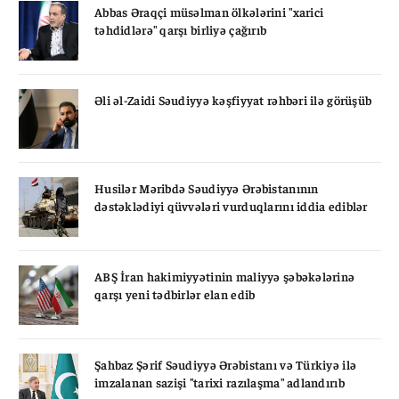
Abbas Əraqçi müsəlman ölkələrini "xarici
təhdidlərə" qarşı birliyə çağırıb
Əli əl-Zaidi Səudiyyə kəşfiyyat rəhbəri ilə görüşüb
Husilər Məribdə Səudiyyə Ərəbistanının
dəstəklədiyi qüvvələri vurduqlarını iddia ediblər
ABŞ İran hakimiyyətinin maliyyə şəbəkələrinə
qarşı yeni tədbirlər elan edib
Şahbaz Şərif Səudiyyə Ərəbistanı və Türkiyə ilə
imzalanan sazişi "tarixi razılaşma" adlandırıb