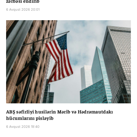
zərbəsi endirib
6 Avqust 2026 20:01
ABŞ səfirliyi husilərin Mərib və Hədrəmautdakı
hücumlarını pisləyib
6 Avqust 2026 19:40