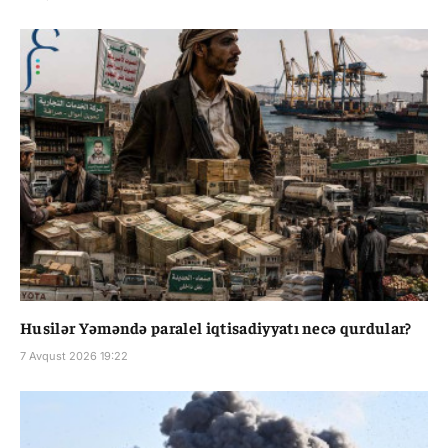
Husilər Yəməndə paralel iqtisadiyyatı necə qurdular?
7 Avqust 2026 19:22