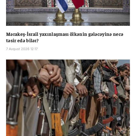
Mərakeş-İsrail yaxınlaşması ölkənin gələcəyinə necə
təsir edə bilər?
7 Avqust 2026 12:17