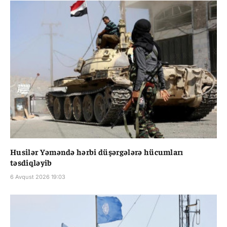
Husilər Yəməndə hərbi düşərgələrə hücumları
təsdiqləyib
6 Avqust 2026 19:03