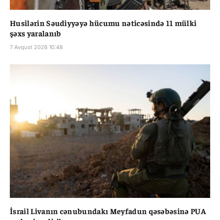
Husilərin Səudiyyəyə hücumu nəticəsində 11 mülki
şəxs yaralanıb
7 Avqust 2026 10:48
İsrail Livanın cənubundakı Meyfadun qəsəbəsinə PUA