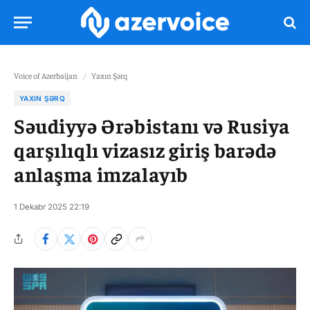
Voice of Azerbaijan
/
Yaxın Şərq
YAXIN ŞƏRQ
Səudiyyə Ərəbistanı və Rusiya
qarşılıqlı vizasız giriş barədə
anlaşma imzalayıb
1 Dekabr 2025 22:19