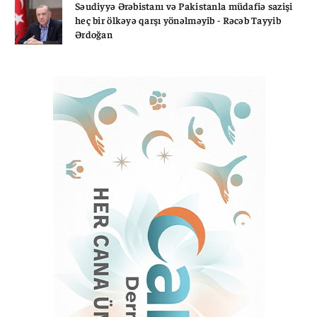
Səudiyyə Ərəbistanı və Pakistanla müdafiə sazişi
heç bir ölkəyə qarşı yönəlməyib - Rəcəb Tayyib
Ərdoğan