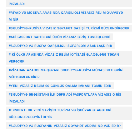
IMZALADI
#RIYAD VƏ MOSKVA ARASINDA QARŞILIQLI VIZASIZ REJIM QÜVVƏYƏ
MINIR
#SƏUDIYYƏ–RUSIYA VIZASIZ SƏYAHƏT SAZIŞI TURIZMI GÜCLƏNDIRƏCƏK
#ADI PASPORT SAHIBLƏRI ÜÇÜN VIZASIZ GIRIŞ TƏSDIQLƏNDI
#SƏUDIYYƏ VƏ RUSIYA QARŞILIQLI SƏFƏRLƏRI ASANLAŞDIRIR
#İKI ÖLKƏ ARASINDA VIZASIZ REJIM IQTISADI ƏLAQƏLƏRƏ TƏKAN
VERƏCƏK
#VIZADAN AZADOLMA QƏRARI SƏUDIYYƏ–RUSIYA MÜNASIBƏTLƏRINI
MÖHKƏMLƏNDIRIR
#YENI VIZASIZ REJIM 90 GÜNLÜK QALMA IMKANI TƏMIN EDIR
#SƏUDIYYƏ ƏRƏBISTANI ILK DƏFƏ ADI PASPORTLARA VIZASIZ GIRIŞ
IMZALADI
#EKSPERTLƏR YENI SAZIŞIN TURIZM VƏ IŞGÜZAR ƏLAQƏLƏRI
GÜCLƏNDIRƏCƏYINI DEYIR
#SƏUDIYYƏ VƏ RUSIYANIN VIZASIZ SƏYAHƏT ADDIMI NƏ VƏD EDIR?