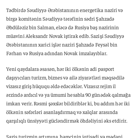
Tədbirdə Səudiyyə Ərəbistanının energetika naziri və
birgə komitənin Səudiyyə tərəfinin sədri Şahzadə
Əbdüləziz bin Salman, eləcə də Rusiya baş nazirinin
müavini Aleksandr Novak iştirak edib. Sazişi Səudiyyə
Ərəbistanının xarici işlər naziri Şahzadə Feysəl bin
Fərhan və Rusiya adından Novak imzalayıblar.
Yeni qaydalara əsasən, hər iki ölkənin adi pasport
daşıyıcıları turizm, biznes və ailə ziyarətləri məqsədilə
vizasız giriş hüququ əldə edəcəklər. Vizasız rejim il
ərzində ardıcıl və ya ümumi hesabla 90 günədək qalmağa
imkan verir. Rəsmi şəxslər bildiriblər ki, bu addım hər iki
ölkənin səfərləri asanlaşdırmaq və xalqlar arasında
qarşılıqlı ünsiyyəti gücləndirmək öhdəliyini əks etdirir.
Saziş turizmin artımına, həmçinin iqtisadi və mədəni