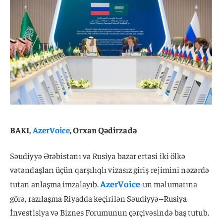
BAKI,
AzerVoice
, Orxan Qədirzadə
Səudiyyə Ərəbistanı və Rusiya bazar ertəsi iki ölkə
vətəndaşları üçün qarşılıqlı vizasız giriş rejimini nəzərdə
AzerVoice
tutan anlaşma imzalayıb.
-un məlumatına
görə, razılaşma Riyadda keçirilən Səudiyyə–Rusiya
İnvestisiya və Biznes Forumunun çərçivəsində baş tutub.