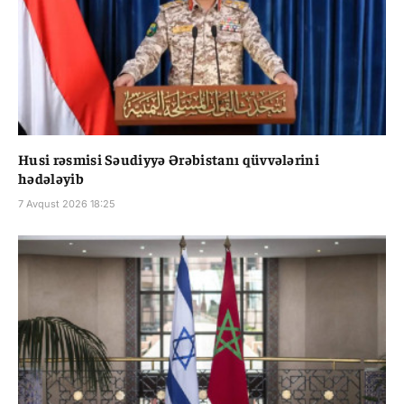
Husi rəsmisi Səudiyyə Ərəbistanı qüvvələrini
hədələyib
7 Avqust 2026 18:25