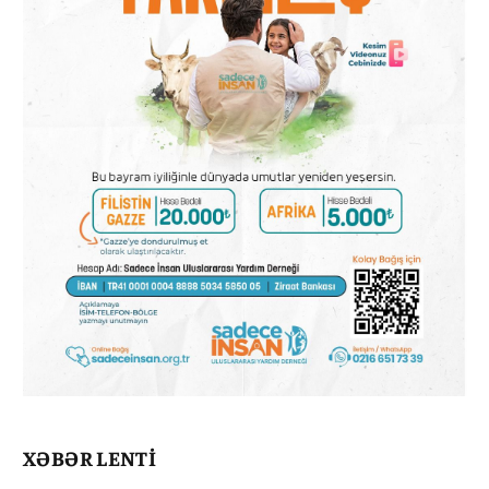
XƏBƏR LENTİ