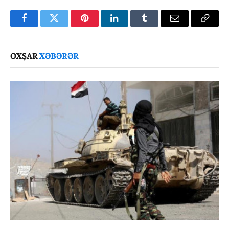
Facebook
Twitter
Pinterest
LinkedIn
Tumblr
Email
Copy
Link
OXŞAR
XƏBƏRƏR