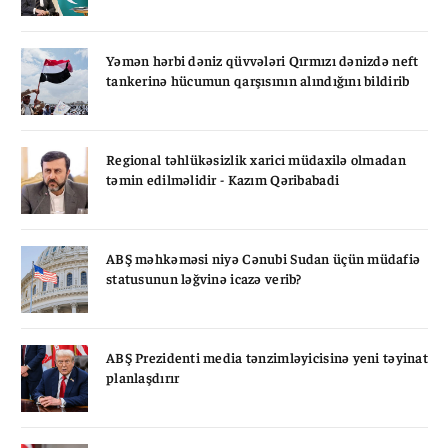
Yəmən hərbi dəniz qüvvələri Qırmızı dənizdə neft
tankerinə hücumun qarşısının alındığını bildirib
Regional təhlükəsizlik xarici müdaxilə olmadan
təmin edilməlidir - Kazım Qəribabadi
ABŞ məhkəməsi niyə Cənubi Sudan üçün müdafiə
statusunun ləğvinə icazə verib?
ABŞ Prezidenti media tənzimləyicisinə yeni təyinat
planlaşdırır