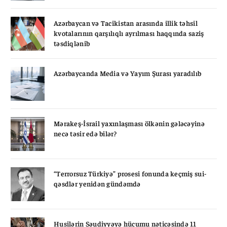
Azərbaycan və Tacikistan arasında illik təhsil
kvotalarının qarşılıqlı ayrılması haqqında saziş
təsdiqlənib
Azərbaycanda Media və Yayım Şurası yaradılıb
Mərakeş-İsrail yaxınlaşması ölkənin gələcəyinə
necə təsir edə bilər?
“Terrorsuz Türkiyə” prosesi fonunda keçmiş sui-
qəsdlər yenidən gündəmdə
Husilərin Səudiyyəyə hücumu nəticəsində 11