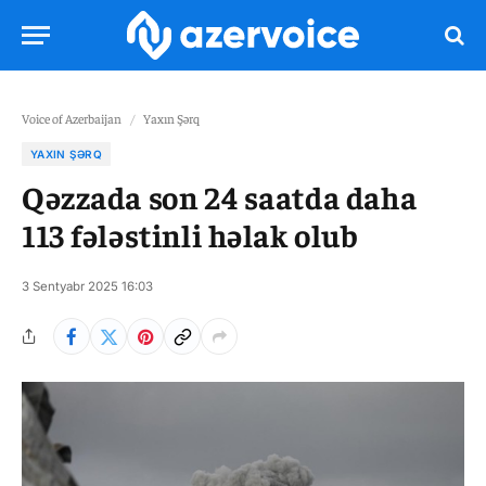
Voice of Azerbaijan
/
Yaxın Şərq
YAXIN ŞƏRQ
Qəzzada son 24 saatda daha
113 fələstinli həlak olub
3 Sentyabr 2025 16:03