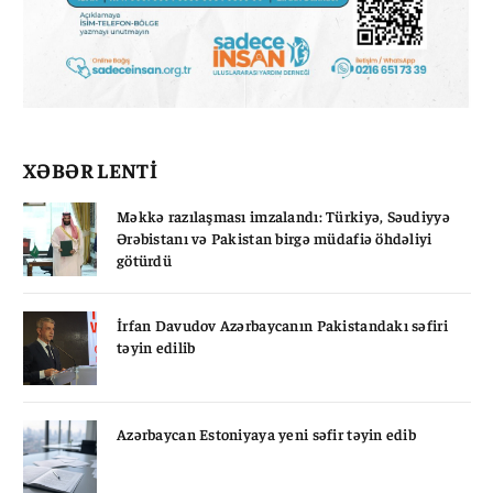
XƏBƏR LENTİ
Məkkə razılaşması imzalandı: Türkiyə, Səudiyyə
Ərəbistanı və Pakistan birgə müdafiə öhdəliyi
götürdü
İrfan Davudov Azərbaycanın Pakistandakı səfiri
təyin edilib
Azərbaycan Estoniyaya yeni səfir təyin edib