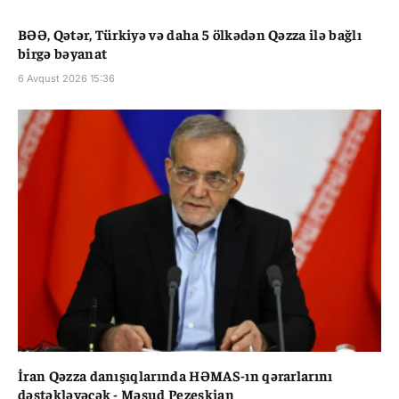
BƏƏ, Qətər, Türkiyə və daha 5 ölkədən Qəzza ilə bağlı
birgə bəyanat
6 Avqust 2026 15:36
İran Qəzza danışıqlarında HƏMAS-ın qərarlarını
dəstəkləyəcək - Məsud Pezeşkian