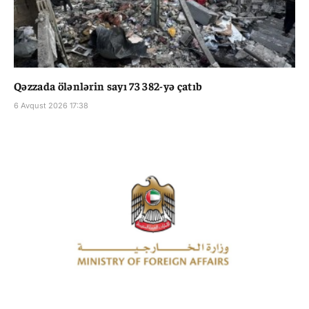
Qəzzada ölənlərin sayı 73 382-yə çatıb
6 Avqust 2026 17:38