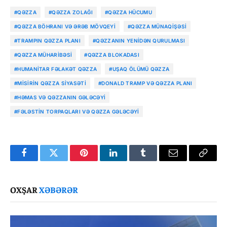
#QƏZZA
#QƏZZA ZOLAĞI
#QƏZZA HÜCUMU
#QƏZZA BÖHRANI VƏ ƏRƏB MÖVQEYI
#QƏZZA MÜNAQIŞƏSI
#TRAMPIN QƏZZA PLANI
#QƏZZANIN YENIDƏN QURULMASI
#QƏZZA MÜHARIBƏSI
#QƏZZA BLOKADASI
#HUMANITAR FƏLAKƏT QƏZZA
#UŞAQ ÖLÜMÜ QƏZZA
#MISIRIN QƏZZA SIYASƏTI
#DONALD TRAMP VƏ QƏZZA PLANI
#HƏMAS VƏ QƏZZANIN GƏLƏCƏYI
#FƏLƏSTIN TORPAQLARI VƏ QƏZZA GƏLƏCƏYI
Facebook
Twitter
Pinterest
LinkedIn
Tumblr
Email
Copy
Link
OXŞAR
XƏBƏRƏR