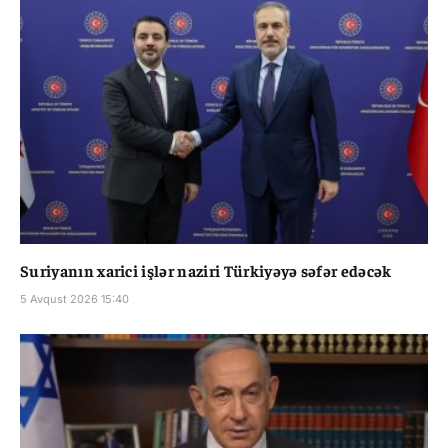
Suriyanın xarici işlər naziri Türkiyəyə səfər edəcək
5 Avqust 2026 15:40