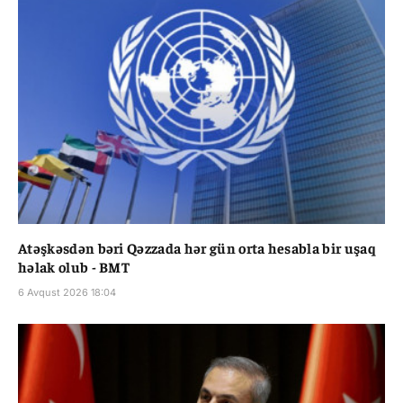
Atəşkəsdən bəri Qəzzada hər gün orta hesabla bir uşaq
həlak olub - BMT
6 Avqust 2026 18:04