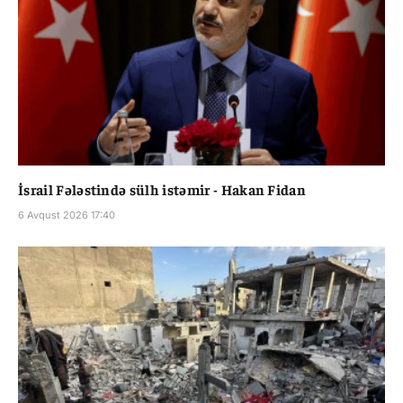
İsrail Fələstində sülh istəmir - Hakan Fidan
6 Avqust 2026 17:40