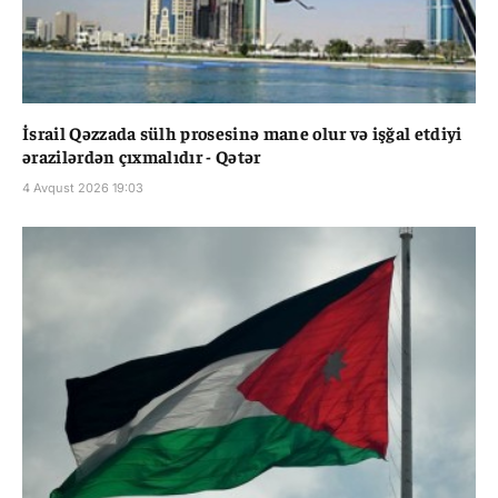
İsrail Qəzzada sülh prosesinə mane olur və işğal etdiyi
ərazilərdən çıxmalıdır - Qətər
4 Avqust 2026 19:03