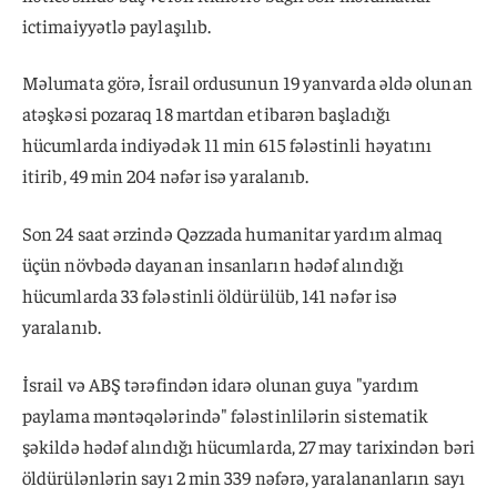
ictimaiyyətlə paylaşılıb.
Məlumata görə, İsrail ordusunun 19 yanvarda əldə olunan
atəşkəsi pozaraq 18 martdan etibarən başladığı
hücumlarda indiyədək 11 min 615 fələstinli həyatını
itirib, 49 min 204 nəfər isə yaralanıb.
Son 24 saat ərzində Qəzzada humanitar yardım almaq
üçün növbədə dayanan insanların hədəf alındığı
hücumlarda 33 fələstinli öldürülüb, 141 nəfər isə
yaralanıb.
İsrail və ABŞ tərəfindən idarə olunan guya "yardım
paylama məntəqələrində" fələstinlilərin sistematik
şəkildə hədəf alındığı hücumlarda, 27 may tarixindən bəri
öldürülənlərin sayı 2 min 339 nəfərə, yaralananların sayı