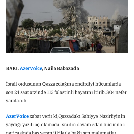
BAKI,
AzerVoice
, Nailə Babazadə
İsrail ordusunun Qəzza zolağına endirdiyi hücumlarda
son 24 saat ərzində 113 fələstinli həyatını itirib, 304 nəfər
yaralanıb.
AzerVoice
xəbər verir ki,Qəzzadakı Səhiyyə Nazirliyinin
yaydığı yazılı açıqlamada İsrailin davam edən hücumları
nəticəsində baş verən itkilərlə bağlı son məlumatlar