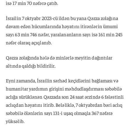
isə 17 min 70 nəfərə çatıb.
İsrailin 7 oktyabr 2023-cü ildən bu yana Qəzza zolağına
davam edən hücumlarında həyatını itirənlərin ümumi
sayı 63 min 746 nəfər, yaralananların sayı isə 161 min 245
nəfər olaraq açıqlanıb.
Qəzza zolağında hələ də minlərlə meyitin dağıntılar
altında qaldığı bildirilir.
Eyni zamanda, İsrailin sərhəd keçidlərini bağlaması və
humanitar yardımın girişini məhdudlaşdırması səbəbilə
aclığa sürüklənən Qəzzada son 24 saat ərzində 6 fələstinli
aclıqdan həyatını itirib. Beləliklə, 7 oktyabrdan bəri aclıq
səbəbilə ölənlərin sayı 131-i uşaq olmaqla 367 nəfərə
yüksəlib.