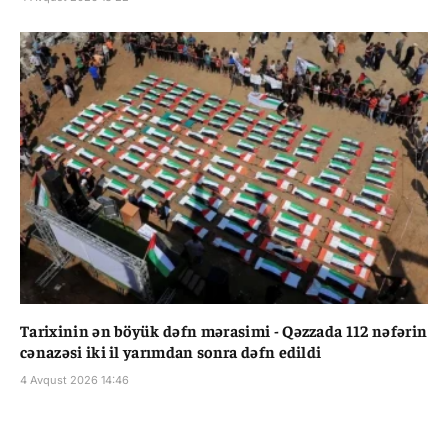
Tarixinin ən böyük dəfn mərasimi - Qəzzada 112 nəfərin
cənazəsi iki il yarımdan sonra dəfn edildi
4 Avqust 2026 14:46