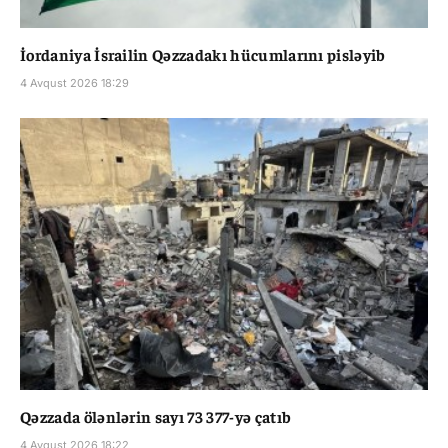
İordaniya İsrailin Qəzzadakı hücumlarını pisləyib
4 Avqust 2026 18:29
Qəzzada ölənlərin sayı 73 377-yə çatıb
4 Avqust 2026 18:22