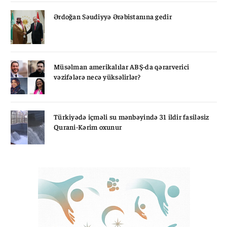
Ərdoğan Səudiyyə Ərəbistanına gedir
Müsəlman amerikalılar ABŞ-da qərarverici
vəzifələrə necə yüksəlirlər?
Türkiyədə içməli su mənbəyində 31 ildir fasiləsiz
Qurani-Kərim oxunur