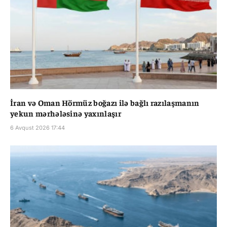
İran və Oman Hörmüz boğazı ilə bağlı razılaşmanın
yekun mərhələsinə yaxınlaşır
6 Avqust 2026 17:44