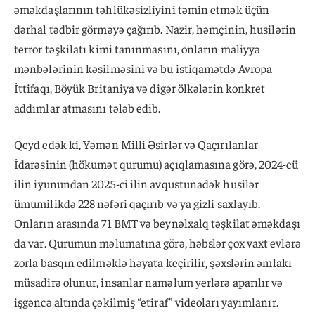
əməkdaşlarının təhlükəsizliyini təmin etmək üçün
dərhal tədbir görməyə çağırıb. Nazir, həmçinin, husilərin
terror təşkilatı kimi tanınmasını, onların maliyyə
mənbələrinin kəsilməsini və bu istiqamətdə Avropa
İttifaqı, Böyük Britaniya və digər ölkələrin konkret
addımlar atmasını tələb edib.
Qeyd edək ki, Yəmən Milli Əsirlər və Qaçırılanlar
İdarəsinin (hökumət qurumu) açıqlamasına görə, 2024-cü
ilin iyunundan 2025-ci ilin avqustunadək husilər
ümumilikdə 228 nəfəri qaçırıb və ya gizli saxlayıb.
Onların arasında 71 BMT və beynəlxalq təşkilat əməkdaşı
da var. Qurumun məlumatına görə, həbslər çox vaxt evlərə
zorla basqın edilməklə həyata keçirilir, şəxslərin əmlakı
müsadirə olunur, insanlar naməlum yerlərə aparılır və
işgəncə altında çəkilmiş “etiraf” videoları yayımlanır.