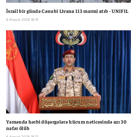
İsrail bir gündə Cənubi Livana 113 mərmi atıb - UNIFIL
6 Avqust 2026 18:15
Yəməndə hərbi düşərgələrə hücum nəticəsində azı 30
nəfər ölüb
6 Avqust 2026 18:12