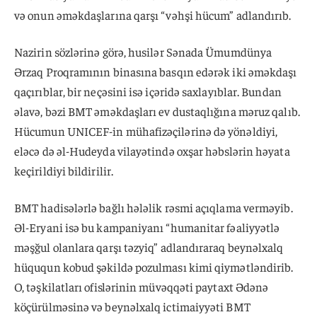
və onun əməkdaşlarına qarşı “vəhşi hücum” adlandırıb.
Nazirin sözlərinə görə, husilər Sənada Ümumdünya
Ərzaq Proqramının binasına basqın edərək iki əməkdaşı
qaçırıblar, bir neçəsini isə içəridə saxlayıblar. Bundan
əlavə, bəzi BMT əməkdaşları ev dustaqlığına məruz qalıb.
Hücumun UNICEF-in mühafizəçilərinə də yönəldiyi,
eləcə də əl-Hudeyda vilayətində oxşar həbslərin həyata
keçirildiyi bildirilir.
BMT hadisələrlə bağlı hələlik rəsmi açıqlama verməyib.
Əl-Eryani isə bu kampaniyanı “humanitar fəaliyyətlə
məşğul olanlara qarşı təzyiq” adlandıraraq beynəlxalq
hüququn kobud şəkildə pozulması kimi qiymətləndirib.
O, təşkilatları ofislərinin müvəqqəti paytaxt Ədənə
köçürülməsinə və beynəlxalq ictimaiyyəti BMT