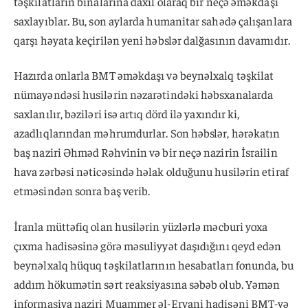
təşkilatların binalarına daxil olaraq bir neçə əməkdaşı
saxlayıblar. Bu, son aylarda humanitar sahədə çalışanlara
qarşı həyata keçirilən yeni həbslər dalğasının davamıdır.
Hazırda onlarla BMT əməkdaşı və beynəlxalq təşkilat
nümayəndəsi husilərin nəzarətindəki həbsxanalarda
saxlanılır, bəziləri isə artıq dörd ilə yaxındır ki,
azadlıqlarından məhrumdurlar. Son həbslər, hərəkatın
baş naziri Əhməd Rəhvinin və bir neçə nazirin İsrailin
hava zərbəsi nəticəsində həlak olduğunu husilərin etiraf
etməsindən sonra baş verib.
İranla müttəfiq olan husilərin yüzlərlə məcburi yoxa
çıxma hadisəsinə görə məsuliyyət daşıdığını qeyd edən
beynəlxalq hüquq təşkilatlarının hesabatları fonunda, bu
addım hökumətin sərt reaksiyasına səbəb olub. Yəmən
informasiya naziri Muammer əl-Eryani hadisəni BMT-yə