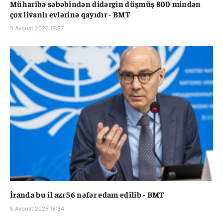
Müharibə səbəbindən didərgin düşmüş 800 mindən
çox livanlı evlərinə qayıdır - BMT
5 Avqust 2026 18:37
İranda bu il azı 56 nəfər edam edilib - BMT
5 Avqust 2026 18:34