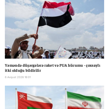
Yəməndə düşərgələrə raket və PUA hücumu - çoxsaylı
itki olduğu bildirilir
6 Avqust 2026 18:01