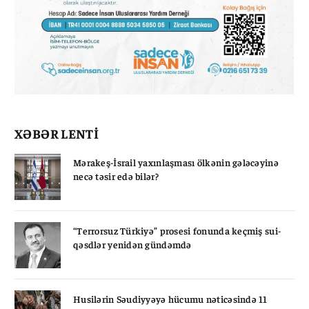
XƏBƏR LENTİ
Mərakeş-İsrail yaxınlaşması ölkənin gələcəyinə
necə təsir edə bilər?
“Terrorsuz Türkiyə” prosesi fonunda keçmiş sui-
qəsdlər yenidən gündəmdə
Husilərin Səudiyyəyə hücumu nəticəsində 11