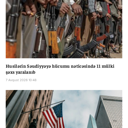
Husilərin Səudiyyəyə hücumu nəticəsində 11 mülki
şəxs yaralanıb
7 Avqust 2026 10:48