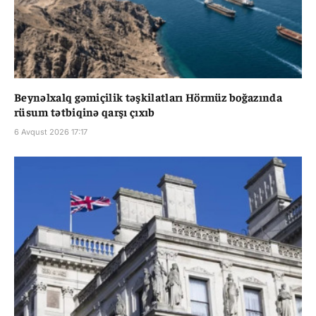
Beynəlxalq gəmiçilik təşkilatları Hörmüz boğazında
rüsum tətbiqinə qarşı çıxıb
6 Avqust 2026 17:17