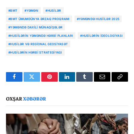
#BMT
#YƏMƏN
#HUSILƏR
#BMT ÜMUMDÜNYA ƏRZAQ PROQRAMI
#YƏMƏNDƏ HUSIILƏR 2025
#YƏMƏNDƏ DAXILI MÜNAQIŞƏLƏR
#HUSIILƏRIN YƏMƏNDƏ HƏRBI PLANLARI
#HUSILƏRIN IDEOLOGIYASI
#HUSILƏR VƏ REGIONAL GEOSIYASƏT
#HUSILƏRIN HƏRBI STRATEGIYASI
Facebook
Twitter
Pinterest
LinkedIn
Tumblr
Email
Copy
Link
OXŞAR
XƏBƏRƏR