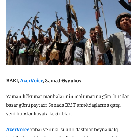
BAKI,
AzerVoice
, Səməd Əyyubov
Yəmən hökumət mənbələrinin məlumatına görə, husilər
bazar günü paytaxt Sənada BMT əməkdaşlarına qarşı
yeni həbslər həyata keçiriblər.
AzerVoice
xəbər verir ki, silahlı dəstələr beynəlxalq