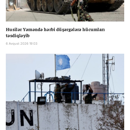
Husilər Yəməndə hərbi düşərgələrə hücumları
təsdiqləyib
6 Avqust 2026 19:03