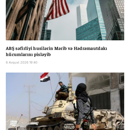
ABŞ səfirliyi husilərin Mərib və Hədrəmautdakı
hücumlarını pisləyib
6 Avqust 2026 19:40