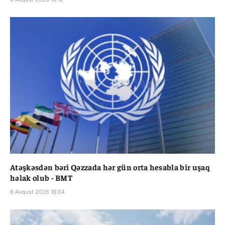
Atəşkəsdən bəri Qəzzada hər gün orta hesabla bir uşaq
həlak olub - BMT
6 Avqust 2026 18:04