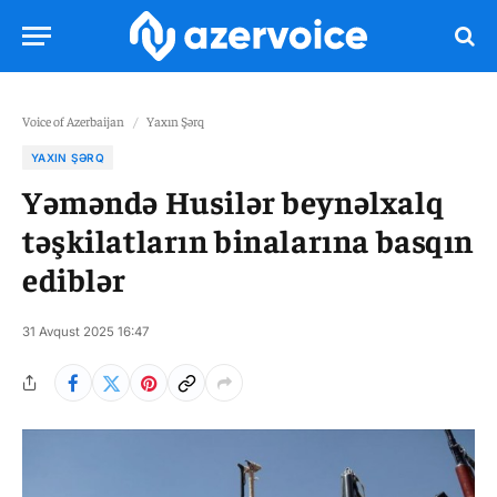
Voice of Azerbaijan
/
Yaxın Şərq
YAXIN ŞƏRQ
Yəməndə Husilər beynəlxalq
təşkilatların binalarına basqın
ediblər
31 Avqust 2025 16:47