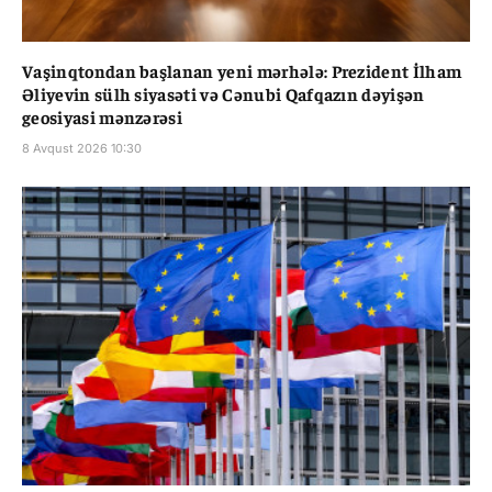
Vaşinqtondan başlanan yeni mərhələ: Prezident İlham
Əliyevin sülh siyasəti və Cənubi Qafqazın dəyişən
geosiyasi mənzərəsi
8 Avqust 2026 10:30