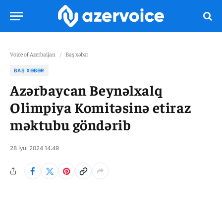
Voice of Azerbaijan
/
Baş xəbər
BAŞ XƏBƏR
Azərbaycan Beynəlxalq
Olimpiya Komitəsinə etiraz
məktubu göndərib
28 İyul 2024 14:49