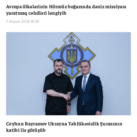
Avropa ölkələrinin Hörmüz boğazında dəniz missiyası
yaratmaq cəhdləri ləngiyib
7 Avqust 2026 18:39
Ceyhun Bayramov Ukrayna Təhlükəsizlik Şurasının
katibi ilə görüşüb