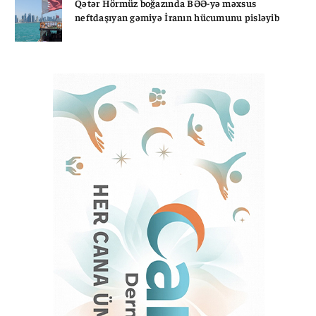
Qətər Hörmüz boğazında BƏƏ-yə məxsus
neftdaşıyan gəmiyə İranın hücumunu pisləyib