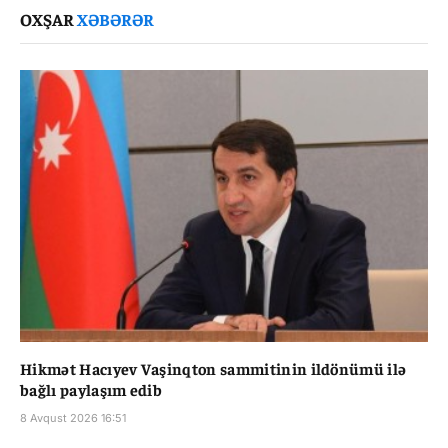
OXŞAR
XƏBƏRƏR
Hikmət Hacıyev Vaşinqton sammitinin ildönümü ilə
bağlı paylaşım edib
8 Avqust 2026 16:51