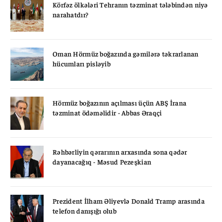
Körfəz ölkələri Tehranın təzminat tələbindən niyə
narahatdır?
Oman Hörmüz boğazında gəmilərə təkrarlanan
hücumları pisləyib
Hörmüz boğazının açılması üçün ABŞ İrana
təzminat ödəməlidir - Abbas Əraqçi
Rəhbərliyin qərarının arxasında sona qədər
dayanacağıq - Məsud Pezeşkian
Prezident İlham Əliyevlə Donald Tramp arasında
telefon danışığı olub