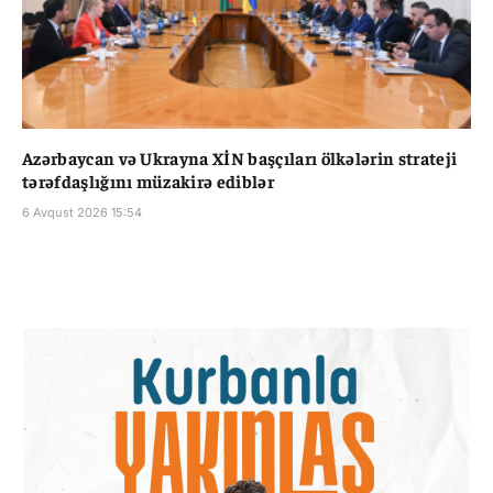
Azərbaycan və Ukrayna XİN başçıları ölkələrin strateji
tərəfdaşlığını müzakirə ediblər
6 Avqust 2026 15:54