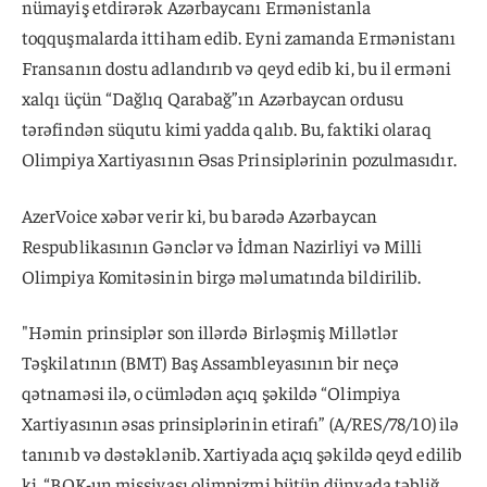
nümayiş etdirərək Azərbaycanı Ermənistanla
toqquşmalarda ittiham edib. Eyni zamanda Ermənistanı
Fransanın dostu adlandırıb və qeyd edib ki, bu il erməni
xalqı üçün “Dağlıq Qarabağ”ın Azərbaycan ordusu
tərəfindən süqutu kimi yadda qalıb. Bu, faktiki olaraq
Olimpiya Xartiyasının Əsas Prinsiplərinin pozulmasıdır.
AzerVoice xəbər verir ki, bu barədə Azərbaycan
Respublikasının Gənclər və İdman Nazirliyi və Milli
Olimpiya Komitəsinin birgə məlumatında bildirilib.
"Həmin prinsiplər son illərdə Birləşmiş Millətlər
Təşkilatının (BMT) Baş Assambleyasının bir neçə
qətnaməsi ilə, o cümlədən açıq şəkildə “Olimpiya
Xartiyasının əsas prinsiplərinin etirafı” (A/RES/78/10) ilə
tanınıb və dəstəklənib. Xartiyada açıq şəkildə qeyd edilib
ki, “BOK-un missiyası olimpizmi bütün dünyada təbliğ