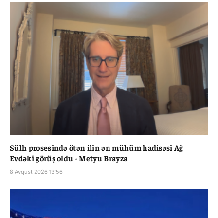
Sülh prosesində ötən ilin ən mühüm hadisəsi Ağ
Evdəki görüş oldu - Metyu Brayza
8 Avqust 2026 13:56