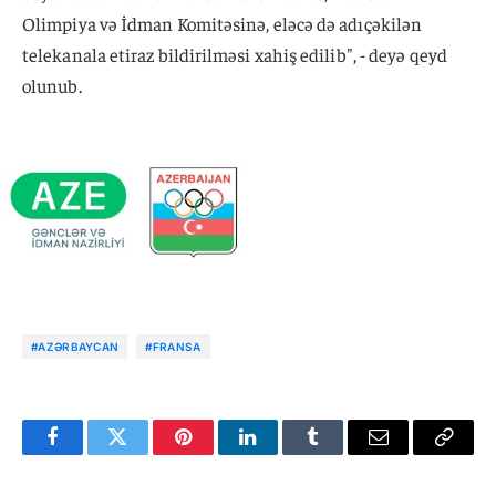
Olimpiya və İdman Komitəsinə, eləcə də adıçəkilən
telekanala etiraz bildirilməsi xahiş edilib", - deyə qeyd
olunub.
#AZƏRBAYCAN
#FRANSA
Facebook
Twitter
Pinterest
LinkedIn
Tumblr
Email
Copy
Link