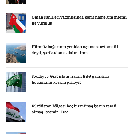
Oman sahilləri yaxınlığında gəmi naməlum mərmi
ilə vurulub
Hörmüz boğazının yenidən açılması avtomatik
deyil, şərtlərdən asılıdır - İran
Səudiyyə Ərəbistanı İranın BƏƏ gəmisinə
hücumunu kəskin pisləyib
Kürdüstan bölgəsi heç bir münaqişənin tərəfi
olmaq istəmir - İraq