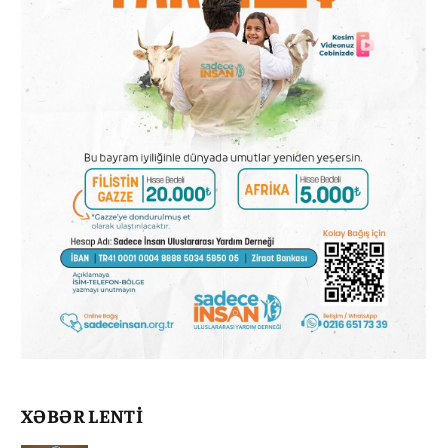
XƏBƏR LENTİ