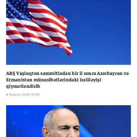
ABŞ Vaşinqton sammitindən bir il sonra Azərbaycan və
Ermənistan münasibətlərindəki irəliləyişi
qiymətləndirib
8 Avqust 2026 12:59