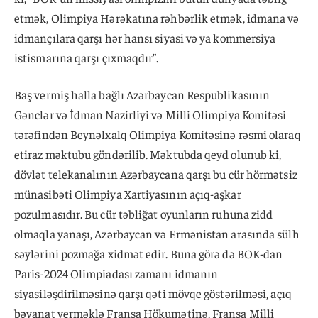
etmək, Olimpiya Hərəkatına rəhbərlik etmək, idmana və
idmançılara qarşı hər hansı siyasi və ya kommersiya
istismarına qarşı çıxmaqdır”.
Baş vermiş halla bağlı Azərbaycan Respublikasının
Gənclər və İdman Nazirliyi və Milli Olimpiya Komitəsi
tərəfindən Beynəlxalq Olimpiya Komitəsinə rəsmi olaraq
etiraz məktubu göndərilib. Məktubda qeyd olunub ki,
dövlət telekanalının Azərbaycana qarşı bu cür hörmətsiz
münasibəti Olimpiya Xartiyasının açıq-aşkar
pozulmasıdır. Bu cür təbliğat oyunların ruhuna zidd
olmaqla yanaşı, Azərbaycan və Ermənistan arasında sülh
səylərini pozmağa xidmət edir. Buna görə də BOK-dan
Paris-2024 Olimpiadası zamanı idmanın
siyasiləşdirilməsinə qarşı qəti mövqe göstərilməsi, açıq
bəyanat verməklə Fransa Hökumətinə, Fransa Milli