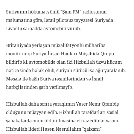
Suriyanın hökumətyönlü “Şam FM” radiosunun
məlumatına görə, İsrail pilotsuz təyyarəsi Suriyada
Livanla sərhəddə avtomobili vurub.
Britaniyada yerləşən müxalifətyönlü müharibə
monitorinqi Suriya İnsan Haqları Müşahidə Qrupu
bildirib ki, avtomobildə olan iki Hizbullah üzvü hücum
nəticəsində həlak olub, suriyalı sürücü isə ağır yaralanıb.
Məsələ ilə bağlı Suriya rəsmilərindən və İsrail
hərbçilərindən şərh verilməyib.
Hizbullah daha sonra yaraqlının Yaser Nemr Qranbiş
olduğunu müəyyən edib. Hizbullah tərəfdarları sosial
şəbəkələrdə onun öldürülməsinə etiraz ediblər və onu
Hizbullah lideri Həsən Nəsrullahın “qalxanı”