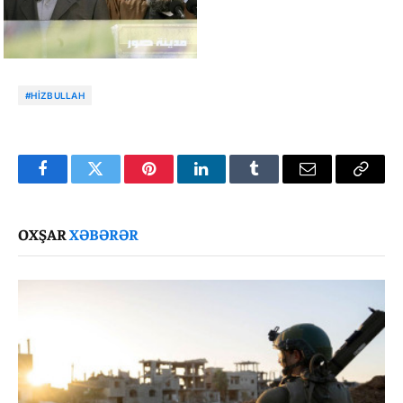
#HIZBULLAH
Facebook
Twitter
Pinterest
LinkedIn
Tumblr
Email
Copy
Link
OXŞAR
XƏBƏRƏR