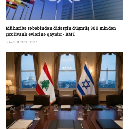
Müharibə səbəbindən didərgin düşmüş 800 mindən
çox livanlı evlərinə qayıdır - BMT
5 Avqust 2026 18:37