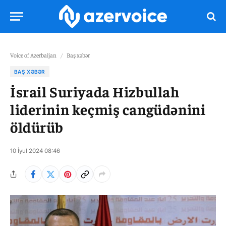
Voice of Azerbaijan
/
Baş xəbər
BAŞ XƏBƏR
İsrail Suriyada Hizbullah
liderinin keçmiş cangüdənini
öldürüb
10 İyul 2024 08:46