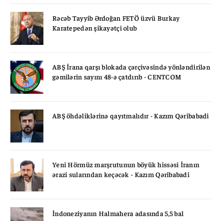
Rəcəb Tayyib Ərdoğan FETÖ üzvü Burkay
Karatepedən şikayətçi olub
ABŞ İrana qarşı blokada çərçivəsində yönləndirilən
gəmilərin sayını 48-ə çatdırıb - CENTCOM
ABŞ öhdəliklərinə qayıtmalıdır - Kazım Qəribabadi
Yeni Hörmüz marşrutunun böyük hissəsi İranın
ərazi sularından keçəcək - Kazım Qəribabadi
İndoneziyanın Halmahera adasında 5,5 bal