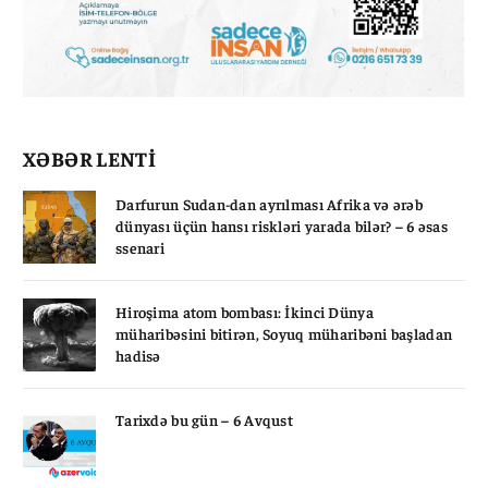
XƏBƏR LENTİ
Darfurun Sudan-dan ayrılması Afrika və ərəb
dünyası üçün hansı riskləri yarada bilər? – 6 əsas
ssenari
Hiroşima atom bombası: İkinci Dünya
müharibəsini bitirən, Soyuq müharibəni başladan
hadisə
Tarixdə bu gün – 6 Avqust