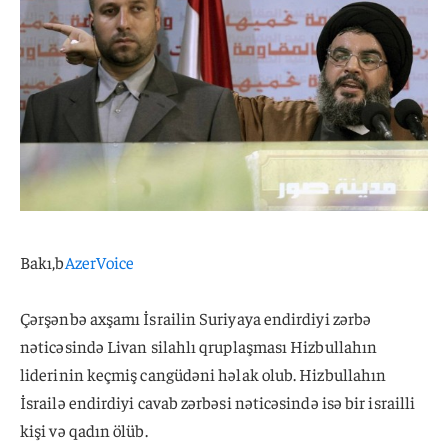
Bakı,b
AzerVoice
Çərşənbə axşamı İsrailin Suriyaya endirdiyi zərbə
nəticəsində Livan silahlı qruplaşması Hizbullahın
liderinin keçmiş cangüdəni həlak olub. Hizbullahın
İsrailə endirdiyi cavab zərbəsi nəticəsində isə bir israilli
kişi və qadın ölüb.