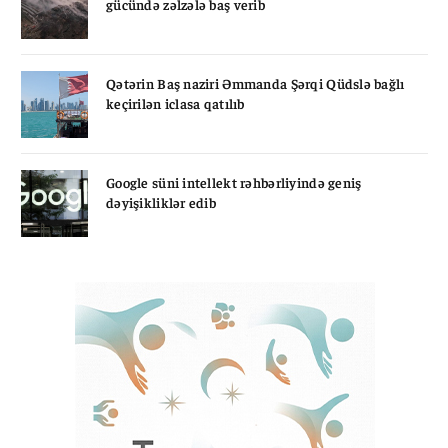
gücündə zəlzələ baş verib
Qətərin Baş naziri Əmmanda Şərqi Qüdslə bağlı
keçirilən iclasa qatılıb
Google süni intellekt rəhbərliyində geniş
dəyişikliklər edib