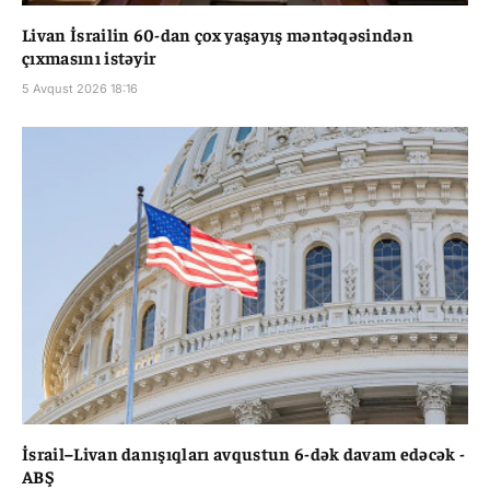
Livan İsrailin 60-dan çox yaşayış məntəqəsindən
çıxmasını istəyir
5 Avqust 2026 18:16
İsrail–Livan danışıqları avqustun 6-dək davam edəcək -
ABŞ