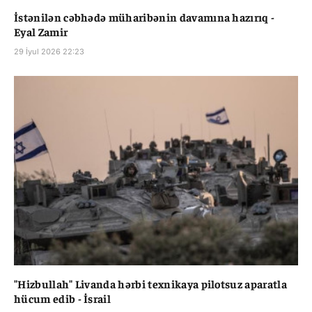
İstənilən cəbhədə müharibənin davamına hazırıq -
Eyal Zamir
29 İyul 2026 22:23
"Hizbullah" Livanda hərbi texnikaya pilotsuz aparatla
hücum edib - İsrail