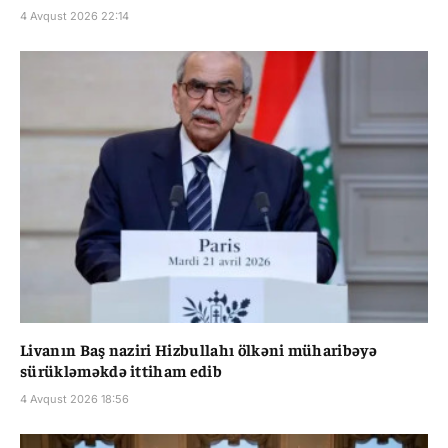
4 Avqust 2026 22:14
Livanın Baş naziri Hizbullahı ölkəni müharibəyə
sürükləməkdə ittiham edib
4 Avqust 2026 18:56