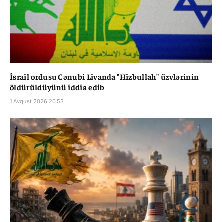
İsrail ordusu Cənubi Livanda "Hizbullah" üzvlərinin
öldürüldüyünü iddia edib
1 Avqust 2026 20:53