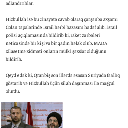
adlandırıblar.
Hizbullah isə bu cinayətə cavab olaraq çərşənbə axşamı
Colan təpələrində İsrail hərbi bazasını hədəf alıb. İsrail
polisi açıqlamasında bildirib ki, raket zərbələri
nəticəsində bir kişi və bir qadın həlak olub. MADA
xilasetmə xidməti onların mülki şəxslər olduğunu
bildirib.
Qeyd edək ki, Qranbiş son illərdə əsasən Suriyada fəallıq
göstərib və Hizbullah üçün silah daşınması ilə məşğul
olurdu.