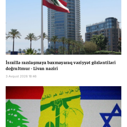
İsraillə razılaşmaya baxmayaraq vəziyyət gözləntiləri
doğrultmur - Livan naziri
3 Avqust 2026 18:46