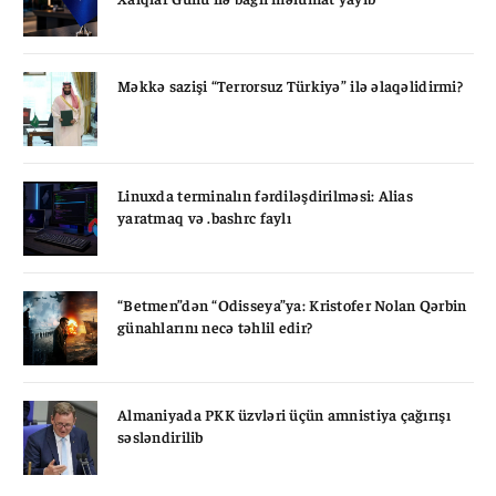
Məkkə sazişi “Terrorsuz Türkiyə” ilə əlaqəlidirmi?
Linuxda terminalın fərdiləşdirilməsi: Alias
yaratmaq və .bashrc faylı
“Betmen”dən “Odisseya”ya: Kristofer Nolan Qərbin
günahlarını necə təhlil edir?
Almaniyada PKK üzvləri üçün amnistiya çağırışı
səsləndirilib