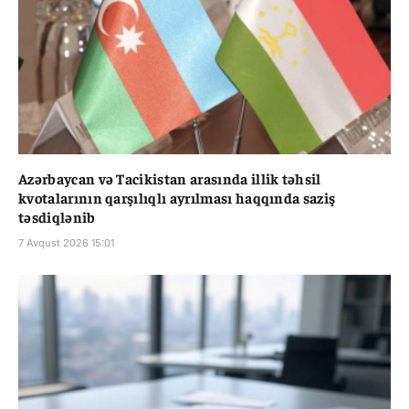
Azərbaycan və Tacikistan arasında illik təhsil
kvotalarının qarşılıqlı ayrılması haqqında saziş
təsdiqlənib
7 Avqust 2026 15:01