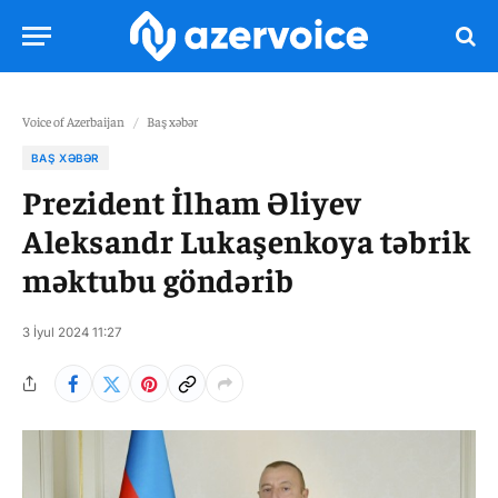
Voice of Azerbaijan
/
Baş xəbər
BAŞ XƏBƏR
Prezident İlham Əliyev
Aleksandr Lukaşenkoya təbrik
məktubu göndərib
3 İyul 2024 11:27