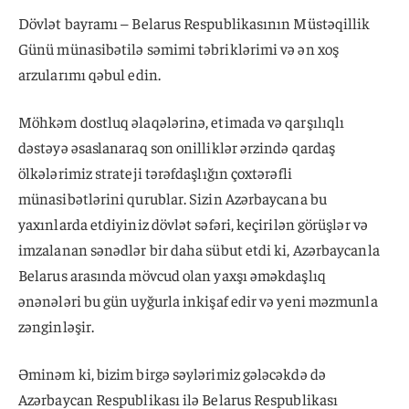
Dövlət bayramı – Belarus Respublikasının Müstəqillik
Günü münasibətilə səmimi təbriklərimi və ən xoş
arzularımı qəbul edin.
Möhkəm dostluq əlaqələrinə, etimada və qarşılıqlı
dəstəyə əsaslanaraq son onilliklər ərzində qardaş
ölkələrimiz strateji tərəfdaşlığın çoxtərəfli
münasibətlərini qurublar. Sizin Azərbaycana bu
yaxınlarda etdiyiniz dövlət səfəri, keçirilən görüşlər və
imzalanan sənədlər bir daha sübut etdi ki, Azərbaycanla
Belarus arasında mövcud olan yaxşı əməkdaşlıq
ənənələri bu gün uyğurla inkişaf edir və yeni məzmunla
zənginləşir.
Əminəm ki, bizim birgə səylərimiz gələcəkdə də
Azərbaycan Respublikası ilə Belarus Respublikası