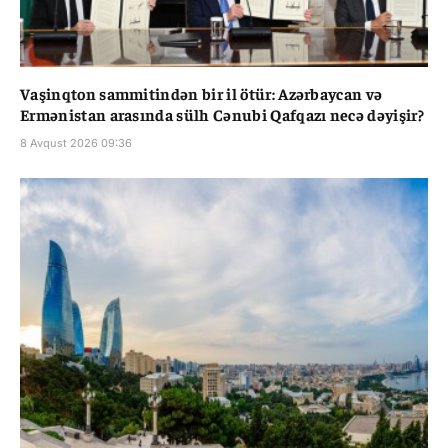
Vaşinqton sammitindən bir il ötür: Azərbaycan və
Ermənistan arasında sülh Cənubi Qafqazı necə dəyişir?
8 Avqust 2026 09:36