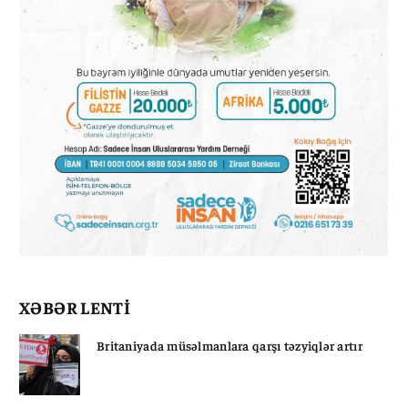
XƏBƏR LENTİ
Britaniyada müsəlmanlara qarşı təzyiqlər artır