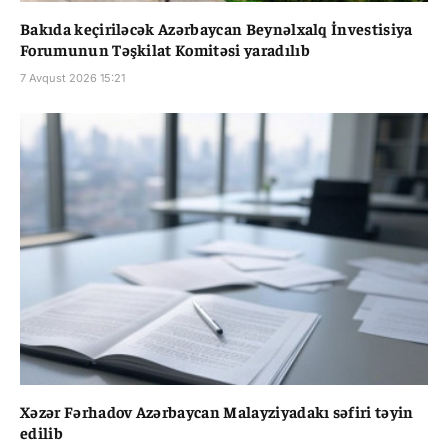
Bakıda keçiriləcək Azərbaycan Beynəlxalq İnvestisiya
Forumunun Təşkilat Komitəsi yaradılıb
7 Avqust 2026 15:21
Xəzər Fərhadov Azərbaycan Malayziyadakı səfiri təyin
edilib