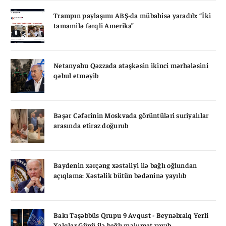
Trampın paylaşımı ABŞ-da mübahisə yaradıb: “İki
tamamilə fərqli Amerika”
Netanyahu Qəzzada atəşkəsin ikinci mərhələsini
qəbul etməyib
Bəşər Cəfərinin Moskvada görüntüləri suriyalılar
arasında etiraz doğurub
Baydenin xərçəng xəstəliyi ilə bağlı oğlundan
açıqlama: Xəstəlik bütün bədəninə yayılıb
Bakı Təşəbbüs Qrupu 9 Avqust - Beynəlxalq Yerli
Xalqlar Günü ilə bağlı məlumat yayıb