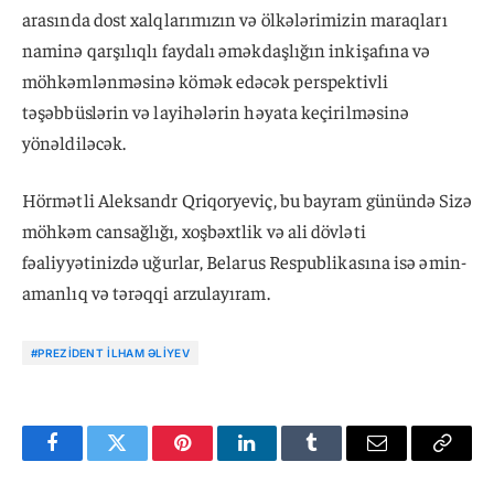
arasında dost xalqlarımızın və ölkələrimizin maraqları
naminə qarşılıqlı faydalı əməkdaşlığın inkişafına və
möhkəmlənməsinə kömək edəcək perspektivli
təşəbbüslərin və layihələrin həyata keçirilməsinə
yönəldiləcək.
Hörmətli Aleksandr Qriqoryeviç, bu bayram günündə Sizə
möhkəm cansağlığı, xoşbəxtlik və ali dövləti
fəaliyyətinizdə uğurlar, Belarus Respublikasına isə əmin-
amanlıq və tərəqqi arzulayıram.
#PREZIDENT İLHAM ƏLIYEV
Facebook
Twitter
Pinterest
LinkedIn
Tumblr
Email
Copy