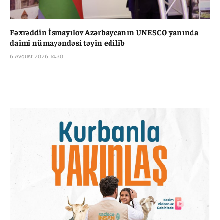
Fəxrəddin İsmayılov Azərbaycanın UNESCO yanında
daimi nümayəndəsi təyin edilib
6 Avqust 2026 14:30