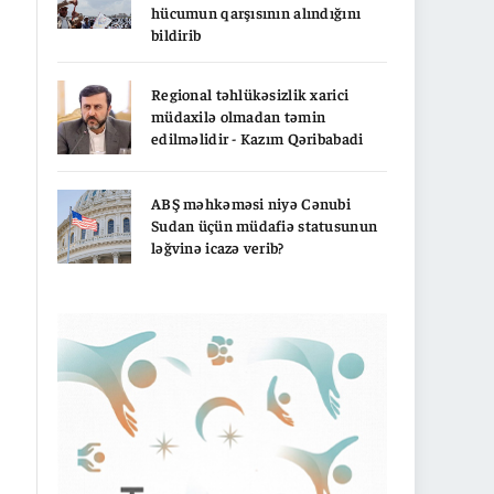
hücumun qarşısının alındığını
bildirib
Regional təhlükəsizlik xarici
müdaxilə olmadan təmin
edilməlidir - Kazım Qəribabadi
ABŞ məhkəməsi niyə Cənubi
Sudan üçün müdafiə statusunun
ləğvinə icazə verib?