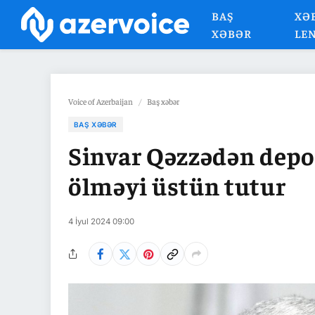
BAŞ
XƏ
XƏBƏR
LE
Voice of Azerbaijan
/
Baş xəbər
BAŞ XƏBƏR
Sinvar Qəzzədən dep
ölməyi üstün tutur
4 İyul 2024 09:00