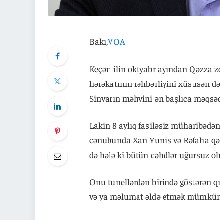
Bakı,
VOA
Keçən ilin oktyabr ayından Qəzza 
hərəkatının rəhbərliyini xüsusən d
Sinvarın məhvini ən başlıca məqsəd
Lakin 8 aylıq fasiləsiz müharibədən
cənubunda Xan Yunis və Rəfaha qədə
də hələ ki bütün cəhdlər uğursuz ol
Onu tunellərdən birində göstərən qı
və ya məlumat əldə etmək mümkün