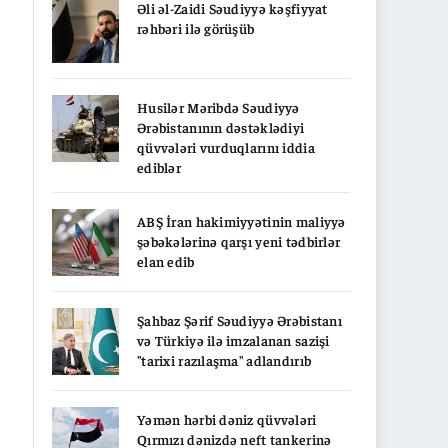
Əli əl-Zaidi Səudiyyə kəşfiyyat
rəhbəri ilə görüşüb
Husilər Məribdə Səudiyyə
Ərəbistanının dəstəklədiyi
qüvvələri vurduqlarını iddia
ediblər
ABŞ İran hakimiyyətinin maliyyə
şəbəkələrinə qarşı yeni tədbirlər
elan edib
Şahbaz Şərif Səudiyyə Ərəbistanı
və Türkiyə ilə imzalanan sazişi
"tarixi razılaşma" adlandırıb
Yəmən hərbi dəniz qüvvələri
Qırmızı dənizdə neft tankerinə