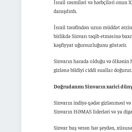
İsrail rəsmiləri və hərbçiləri onun
danışdırdı.
İsrail tərəfindən uzun müddət ərzin
birlikdə Sinvarı təqib etməsinə bax
kəşfiyyat uğursuzluğunu göstərir.
Sinvarın harada olduğu və ölkənin h
gizlənə bildiyi ciddi suallar doğurur
Doğrudanmı Sinvarın xarici dünya
Sinvarın indiyə qədər gizlənməsi və 
Sinvarın HƏMAS liderləri və ya digər
Sinvar baş verən hər şeydən, xüsusə