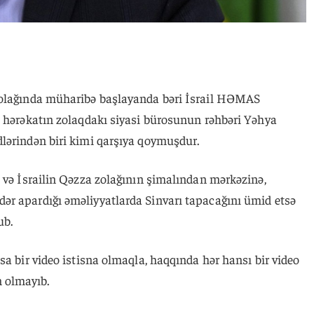
zolağında müharibə başlayanda bəri İsrail HƏMAS
ə hərəkatın zolaqdakı siyasi bürosunun rəhbəri Yəhya
lərindən biri kimi qarşıya qoymuşdur.
 və İsrailin Qəzza zolağının şimalından mərkəzinə,
r apardığı əməliyyatlarda Sinvarı tapacağını ümid etsə
ub.
sa bir video istisna olmaqla, haqqında hər hansı bir video
 olmayıb.