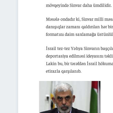
mövqeyində Sinvar daha ümdilidir.
Məsələ ondadır ki, Sinvar milli məsə
danışıqlar zamanı qaldırılan hər bi
formatını daim saxlamağa üstünlük 
İsrail tez-tez Yəhya Sinvarın başçı
deportasiya edilməsi ideyasını təkli
Lakin bu, bir tərəfdən İsrail hökum
etirazla qarşılanıb.