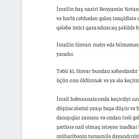
İsrailin baş naziri Benyamin Netany
və hərbi cəbhədən gələn tənqidlər
qələbə imici qazandıracaq şəkildə b
İsrailin Sinvarı məhv edə bilməməsi
yaradır.
Təbii ki, Sinvar bundan xəbərdardır 
üçün onu öldürmək və ya ələ keçirmə
İsrail həbsxanalarında keçirdiyi uzun
düşüncələrini yaxşı başa düşür və 
danışıqlar zamanı və ondan irəli gələ
şərtlərə nail olmaq istəyən inadkar
müharibənin tamamilə dayandırılmas