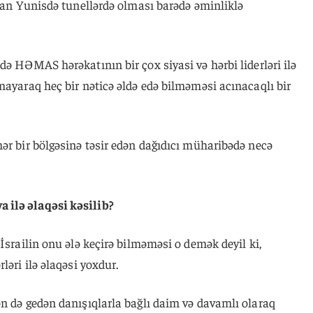
 Xan Yunisdə tunellərdə olması barədə əminliklə
də HƏMAS hərəkatının bir çox siyasi və hərbi liderləri ilə
mayaraq heç bir nəticə əldə edə bilməməsi acınacaqlı bir
ər bir bölgəsinə təsir edən dağıdıcı müharibədə necə
.
 ilə əlaqəsi kəsilib?
İsrailin onu ələ keçirə bilməməsi o demək deyil ki,
ləri ilə əlaqəsi yoxdur.
n də gedən danışıqlarla bağlı daim və davamlı olaraq