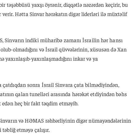
bir təşəbbüsü yaxşı öyrənir, diqqətlə nəzərdən keçirir, bu
r verir. Hətta Sinvar hərəkatın digər liderləri ilə müxtəlif
S, Sinvarın indiki müharibə zamanı İsrailin hər hansı
 olub-olmadığını və İsrail qüvvələrinin, xüsusən də Xan
ə yaxınlaşıb-yaxınlaşmadığını inkar və ya
 çatdıqdan sonra İsrail Sinvara çata bilmədiyindən,
ının qalan tunelləri arasında hərəkət etdiyindən bəhs
t edən heç bir fakt təqdim etməyib.
 Sinvarın və HƏMAS rəhbərliyinin digər nümayəndələrinin
 təbliğ etməyə çalışır.