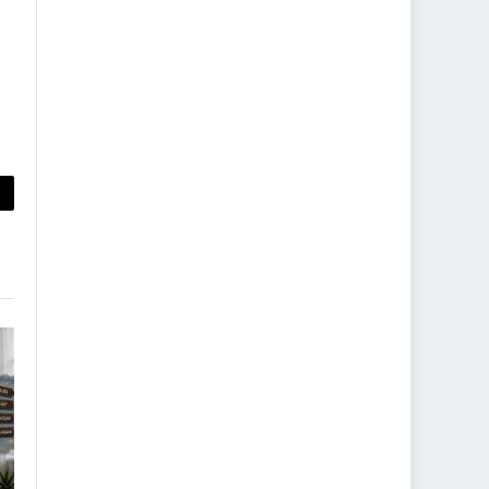
py
nk