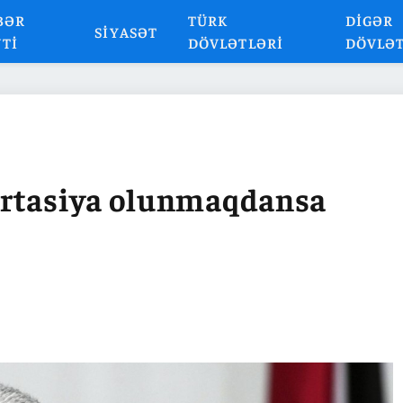
BƏR
TÜRK
DIGƏR
SIYASƏT
NTI
DÖVLƏTLƏRI
DÖVLƏ
ortasiya olunmaqdansa