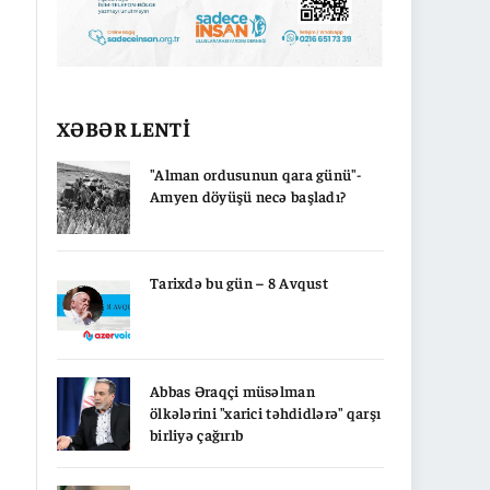
XƏBƏR LENTİ
"Alman ordusunun qara günü"-
Amyen döyüşü necə başladı?
Tarixdə bu gün – 8 Avqust
Abbas Əraqçi müsəlman
ölkələrini "xarici təhdidlərə" qarşı
birliyə çağırıb