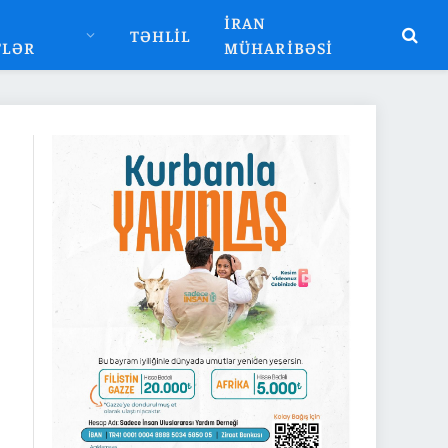
İRAN
TƏHLIL
TLƏR
MÜHARIBƏSI